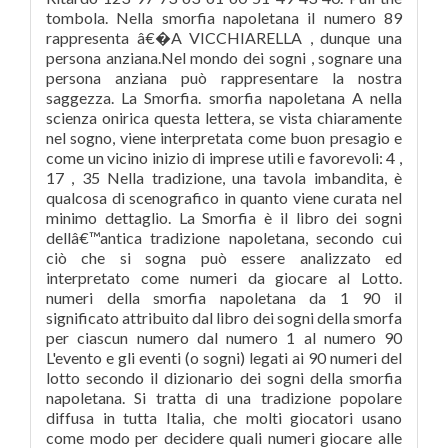
tombola. Nella smorfia napoletana il numero 89
rappresenta â€�A VICCHIARELLA , dunque una
persona anziana.Nel mondo dei sogni , sognare una
persona anziana può rappresentare la nostra
saggezza. La Smorfia. smorfia napoletana A nella
scienza onirica questa lettera, se vista chiaramente
nel sogno, viene interpretata come buon presagio e
come un vicino inizio di imprese utili e favorevoli: 4 ,
17 , 35 Nella tradizione, una tavola imbandita, è
qualcosa di scenografico in quanto viene curata nel
minimo dettaglio. La Smorfia è il libro dei sogni
dellâ€™antica tradizione napoletana, secondo cui
ciò che si sogna può essere analizzato ed
interpretato come numeri da giocare al Lotto.
numeri della smorfia napoletana da 1 90 il
significato attribuito dal libro dei sogni della smorfa
per ciascun numero dal numero 1 al numero 90
L'evento e gli eventi (o sogni) legati ai 90 numeri del
lotto secondo il dizionario dei sogni della smorfia
napoletana. Si tratta di una tradizione popolare
diffusa in tutta Italia, che molti giocatori usano
come modo per decidere quali numeri giocare alle