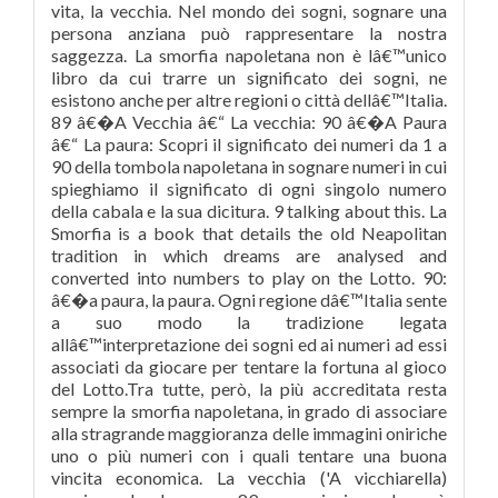
vita, la vecchia. Nel mondo dei sogni, sognare una
persona anziana può rappresentare la nostra
saggezza. La smorfia napoletana non è lâ€™unico
libro da cui trarre un significato dei sogni, ne
esistono anche per altre regioni o città dellâ€™Italia.
89 â€�A Vecchia â€“ La vecchia: 90 â€�A Paura
â€“ La paura: Scopri il significato dei numeri da 1 a
90 della tombola napoletana in sognare numeri in cui
spieghiamo il significato di ogni singolo numero
della cabala e la sua dicitura. 9 talking about this. La
Smorfia is a book that details the old Neapolitan
tradition in which dreams are analysed and
converted into numbers to play on the Lotto. 90:
â€�a paura, la paura. Ogni regione dâ€™Italia sente
a suo modo la tradizione legata
allâ€™interpretazione dei sogni ed ai numeri ad essi
associati da giocare per tentare la fortuna al gioco
del Lotto.Tra tutte, però, la più accreditata resta
sempre la smorfia napoletana, in grado di associare
alla stragrande maggioranza delle immagini oniriche
uno o più numeri con i quali tentare una buona
vincita economica. La vecchia ('A vicchiarella)