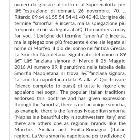
numeri da giocare al Lotto e al Superenalotto per
lâ€™estrazione di domani, 26 novembre. 70. ...
Ritardo 89 64 61 55 54 54 41 40 40 40. L'origine del
termine "smorfia" è incerta, ma la spiegazione più
frequente è che sia legata al â€¦ The numbers today
for you. ! L'origine del termine "smorfia" è incerta,
ma la spiegazione più frequente è che sia legata al
nome di Morfeo, il dio del sonno nell'antica Grecia.
La Smorfia Napoletana. Significato del numero 89
â€“ Lâ€™anziana signora di Marco il 25 Maggio
2016 Al numero 89, il penultimo nella tabella della
Smorfia Napoletana, si trova lâ€™anziana signora.
La smorfia napoletana dalla A alla Z. Qui trovate
l'elenco completo (o quasi) di tutte le figure che
appaiono nei sogni. The popular Italian traditions
endorsed this doctrine and has given expression
through the 'smorfia', there is not an unique smorfia,
as example, there is the famous Neapolitan smorfia
(Naples is a beautiful city in southwestern Italy) and
there are others one as regional brands like the
Marches, Sicilian and Emilia-Romagna (Italian
region). La Vera smorfia napoletana per tradizione è