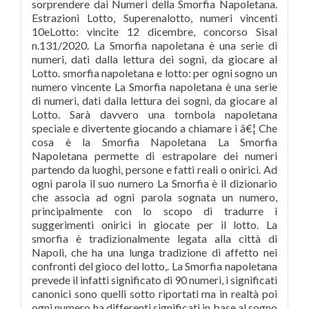
sorprendere dai Numeri della Smorfia Napoletana.
Estrazioni Lotto, Superenalotto, numeri vincenti
10eLotto: vincite 12 dicembre, concorso Sisal
n.131/2020. La Smorfia napoletana è una serie di
numeri, dati dalla lettura dei sogni, da giocare al
Lotto. smorfia napoletana e lotto: per ogni sogno un
numero vincente La Smorfia napoletana è una serie
di numeri, dati dalla lettura dei sogni, da giocare al
Lotto. Sarà davvero una tombola napoletana
speciale e divertente giocando a chiamare i â€¦ Che
cosa è la Smorfia Napoletana La Smorfia
Napoletana permette di estrapolare dei numeri
partendo da luoghi, persone e fatti reali o onirici. Ad
ogni parola il suo numero La Smorfia è il dizionario
che associa ad ogni parola sognata un numero,
principalmente con lo scopo di tradurre i
suggerimenti onirici in giocate per il lotto. La
smorfia è tradizionalmente legata alla città di
Napoli, che ha una lunga tradizione di affetto nei
confronti del gioco del lotto,. La Smorfia napoletana
prevede il infatti significato di 90 numeri, i significati
canonici sono quelli sotto riportati ma in realtà poi
ogni numero ha differenti significati in base al sogno