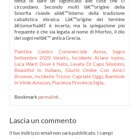
tenta di dare un significato alle cose che ci
circondano. Secondo molti lâ€™origine della
Smorfia risiede allâ€™interno della tradizione
cabalistica ebraica. Lâ€™origine del termine
â€śsmorfiaâ€ť è incerta, ma la spiegazione più
frequente è che sia legata al nome di Morfeo, il dio
dei sogni nellâ€™ antica Grecia.
Piantina Centro Commerciale Arese
,
Sagre
Settembre 2020 Veneto
,
Incidente Ariano Irpino
,
Luca Ward Dove è Nato
,
Lavata Di Capo Sinonimi
,
Beautiful In Italiano
,
Giochi Online Con Amici
Browser
,
Incidente Trezzo Capriate Oggi
,
Bambole
In Vinile Amazon
,
Piacenza Provincia Sigla
,
Bookmark
permalink
.
Lascia un commento
Il tuo indirizzo email non sarà pubblicato.
I campi