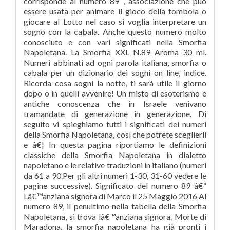
corrisponde al numero 89 , associazione che può
essere usata per animare il gioco della tombola o
giocare al Lotto nel caso si voglia interpretare un
sogno con la cabala. Anche questo numero molto
conosciuto e con vari significati nella Smorfia
Napoletana. La Smorfia XXL N.89 Aroma 30 ml.
Numeri abbinati ad ogni parola italiana, smorfia o
cabala per un dizionario dei sogni on line, indice.
Ricorda cosa sogni la notte, ti sarà utile il giorno
dopo o in quelli avvenire! Un misto di esoterismo e
antiche conoscenza che in Israele venivano
tramandate di generazione in generazione. Di
seguito vi spieghiamo tutti i significati dei numeri
della Smorfia Napoletana, così che potrete sceglierli
e â€¦ In questa pagina riportiamo le definizioni
classiche della Smorfia Napoletana in dialetto
napoletano e le relative traduzioni in italiano (numeri
da 61 a 90.Per gli altri numeri 1-30, 31-60 vedere le
pagine successive). Significato del numero 89 â€“
Lâ€™anziana signora di Marco il 25 Maggio 2016 Al
numero 89, il penultimo nella tabella della Smorfia
Napoletana, si trova lâ€™anziana signora. Morte di
Maradona, la smorfia napoletana ha già pronti i