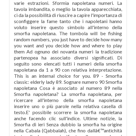
varie estrazioni. Sformia napoletana numeri. La
tavola imbandita, o meglio la tavola apparecchiata,
ci da la possibilità di riuscire a capire l'importanza di
sconfiggere la fame tanto che i napoletani hanno
voluto inserire questo simbolo all'interno della
smorfia napoletana. The tombola will be fishing
random numbers, you just have to decide how many
you want and you decide how and where to play
them Ad ognuno dei novanta numeri la tradizione
partenopea ha associato diversi significati. Di
seguito sono elencati tutti i numeri della smorfia
napoletana da 1 a 90 con relativa interpretazione.
This is an internal choice for you. 89 - Smorfia
classic: elderly lady 89. Sognare numero 90 Smorfia
napoletana Cosa è associato al numero 89 nella
Smorfia napoletana? La smorfia napoletana, per
ricercare all'interno della smorfia napoletana
inserire uno o più parole nella relativa casella di
testo.E' possibile scorrere la smorfia napoletana
anche facendo clic sull'indice. Ultime notizie, la
Smorfia di ieri Senza dubbio la smorfia ha origine
nella Cabala (Qabbalah), che fino dallâ€™antichità