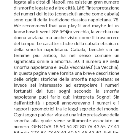
legata alla città di Napoli, ma esiste un gran numero
di smorfie legate ad altre città. Lâ€™interpretazione
dei numeri del lotto (conosciuti anche come cabala)
sono quelli della tradizione classica napoletana. 78.
We recommend that you play it and maybe let us
know how it went. 89: â€�a vecchia, la vecchia una
donna anziana, ma anche visto come il trascorrere
del tempo. Le caratteristiche della cabala ebraica e
della smorfia napoletana. Cabala, benché sia un
ternime più antico, ha nel senso comune un
significato simile a Smorfia. 50. Il numero 89 nella
smorfia napoletana è: â€śa Vecchiaâ€ť (La Vecchia).
In questa pagina viene fornita una breve descrizione
delle origini storiche della smorfia napoletana; se
invece sei interessato ad estrapolare i numeri
fortunati dai tuoi sogni secondo la smorfia
napoletana puoi farlo qui: Interpreta Sogno! Sin
dall'antichità i popoli annoveravano i numeri e i
rapporti geometrici tra le leggi segrete del mondo.
Ogni sogno può dar vita ad una interpretazione della
smorfia alla quale viene solitamente associato un
numero. GENOVA 18 50 54 82 80 76 43 65 77 41
Ritardo 123 97 73 63 61 60 51 49 43 40. Pull the