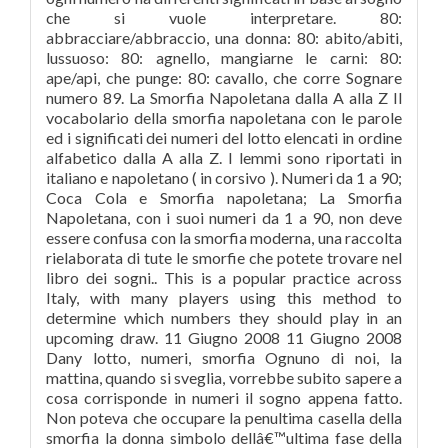
che si vuole interpretare. 80:
abbracciare/abbraccio, una donna: 80: abito/abiti,
lussuoso: 80: agnello, mangiarne le carni: 80:
ape/api, che punge: 80: cavallo, che corre Sognare
numero 89. La Smorfia Napoletana dalla A alla Z Il
vocabolario della smorfia napoletana con le parole
ed i significati dei numeri del lotto elencati in ordine
alfabetico dalla A alla Z. I lemmi sono riportati in
italiano e napoletano ( in corsivo ). Numeri da 1 a 90;
Coca Cola e Smorfia napoletana; La Smorfia
Napoletana, con i suoi numeri da 1 a 90, non deve
essere confusa con la smorfia moderna, una raccolta
rielaborata di tute le smorfie che potete trovare nel
libro dei sogni.. This is a popular practice across
Italy, with many players using this method to
determine which numbers they should play in an
upcoming draw. 11 Giugno 2008 11 Giugno 2008
Dany lotto, numeri, smorfia Ognuno di noi, la
mattina, quando si sveglia, vorrebbe subito sapere a
cosa corrisponde in numeri il sogno appena fatto.
Non poteva che occupare la penultima casella della
smorfia la donna simbolo dellâ€™ultima fase della