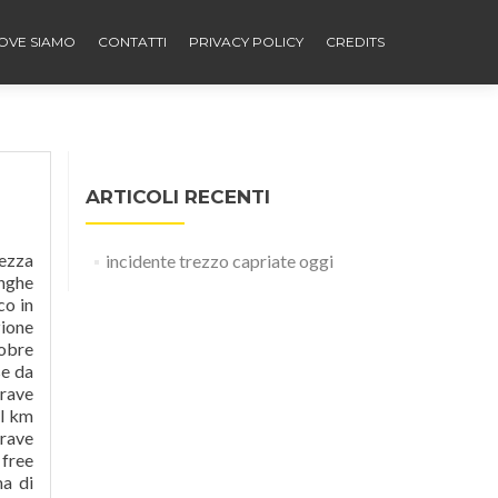
OVE SIAMO
CONTATTI
PRIVACY POLICY
CREDITS
ARTICOLI RECENTI
zione Brescia, all’altezza del km 164.Sono tre le persone rimaste coinvolte nello schianto. Sul posto è stata inviata un’ambulanza da Vimercate supportata da una pattuglia della Polizia Stradale. Tragico incidente in azienda Muore padre di quattro figli Un operaio di 44 anni, residente a Capriate, è rimasto vittima in un incidente sul lavoro a Bellusco (Monza e … Incidente tra
incidente trezzo capriate oggi