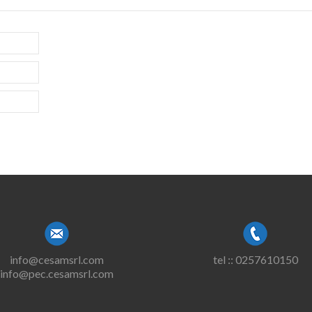
info@cesamsrl.com
tel :: 0257610150
info@pec.cesamsrl.com