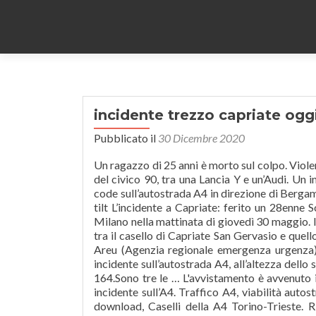
incidente trezzo capriate ogg
Pubblicato il
30 Dicembre 2020
Un ragazzo di 25 anni è morto sul colpo. Violento scontro tra auto Il sinistro si è verificato in via Bergamo, all’altezza del civico 90, tra una Lancia Y e un’Audi. Un incidente stradale appena dopo l’uscita di Capriate sta creando lunghe code sull’autostrada A4 in direzione di Bergamo: ci sono 5 feriti nesuno in condizioni serie. Schianto in A4, traffico in tilt L’incidente a Capriate: ferito un 28enne Scontro tra due auto tra Dalmine e Capriate: lunghe code in direzione Milano nella mattinata di giovedì 30 maggio. Incidente lungo l'autostrada A4 nel pomeriggio di mercoledì 2 ottobre tra il casello di Capriate San Gervasio e quello di Dalmine. 12925460151. Secondo le prime informazioni diffuse da Areu (Agenzia regionale emergenza urgenza) si tratterebbe di un ribaltamento con una vettura coinvolta. Grave incidente sull’autostrada A4, all’altezza dello svincolo tra Capriate e Dalmine in direzione Brescia, all’altezza del km 164.Sono tre le … L'avvistamento è avvenuto intorno alle 12 di martedì, a circa trecento metri della centrale Grave incidente sull’A4. Traffico A4, viabilità autostrada A4 in tempo reale. Incidente a4 trezzo oggi Jokerman font free download, Caselli della A4 Torino-Trieste. Ribaltamento tra Trezzo e Capriate. Incidente pochi minuti prima di mezzogiorno lungo l’Autostrada A4, in direzione Venezia. A4, incidente a Trezzo per Brescia Camion provoca 10 km di coda Monza - Dieci chilometri di coda sulla A4 per un incidente che ha coinvolto un camion nel tratto tra Trezzo sull'Adda e Capriate … News Bergamo e provincia in tempo reale. Tutte le notizie e gli aggiornamenti su cantieri, incidenti e code per viaggiare informati. Se hai già un account su Oggi o su un sito RCS (Corriere, Gazzetta, ... incidente capriate . Incidente tra Trezzo e Capriate sull’autostrada A4 oggi pomeriggio, mercoledì 2 settembre 2020. L'Eco di Bergamo giornale quotidiano di Bergamo e provincia. Dieci chilometri di coda sull'autostrada A4, tra Trezzo Sull'Adda (Milano) e Cavenago (Milano), in direzione di Milano. Terribile incidente sull'autostrada A4 allo svincolo Capriate-Dalmine in direzione Brescia: il bilancio è di un morto e due feriti. © Copyright 2021 Dmedia Group SpA. Il sinistro si è verificato in via Bergamo, all’altezza del civico 90, tra una Lancia Y e un’Audi. Bergamo, 29 gennaio 2018 - Tragico incidente, questa mattina all'alba, a Capriate San Gervasio: un uomo di 40 anni è morto in sella al suo scooter. Drammatico incidente sul lavoro nella mattinata di oggi, mercoledì 20 gennaio 2021 a Paderno d’Adda dove un uomo di 42 anni è morto travolto dal trattore. L’incidente è avvenuto nella zona boschiva del Naviglio di Paderno, sul confine con Cornate d’Adda, poco lontano dal fiume nei pressi dello Stallazzo e del Santuario della Rocchetta. 2 бяха тук. La vittima è un 65enne di Varese. Secondo una prima ricostruzione le auto viaggiavano nella stessa direzione quando è avvenuto lo scontro. Sul posto sono arrivate tre ambulanze (tra cui la Casirate Soccorso), supportate anche da un’automedica, […] Watch Queue Queue Rassegna Stampa - Notizie di Capriate San Gervasio e dintorni: le ultimissime notizie su Virgilio. Morto un 35enne Secondo le prime informazioni diffuse da Areu (Agenzia regionale emergenza urgenza) si tratterebbe di un ribaltamento con una vettura coinvolta. Capriate, identificato il ciclista morto È un operaio di 31 anni di Brembate L’incidente giovedì alle 7.45, in corrispondenza della rotonda appena fuori dall’autostrada Le operazioni di soccorso e poi di rimozione del mezzo hanno reso necessaria la chiusura di due corsie L’intervento è partito in codice rosso, ma le condizioni del coinvolto, un uomo di 39 anni, fortunatamente si sono rivelate meno gravi del previsto ed è passato in codice verde. ... Milano, 29 gennaio 2021 - Grave incidente nella mattina di oggi, venerdì 29 gennaio, a Milano. A provocare le code due tamponamenti, entrambi senza feriti, che … e P.IVA 13428550159 Società 