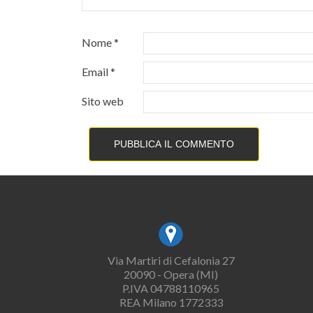
Nome
*
Email
*
Sito web
Via Martiri di Cefalonia 27
20090 - Opera (MI)
P.IVA 04788110965
REA Milano 1772333