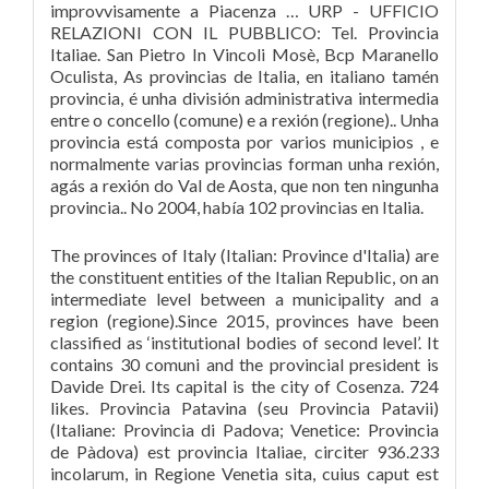
improvvisamente a Piacenza … URP - UFFICIO
RELAZIONI CON IL PUBBLICO: Tel. Provincia
Italiae. San Pietro In Vincoli Mosè, Bcp Maranello
Oculista, As provincias de Italia, en italiano tamén
provincia, é unha división administrativa intermedia
entre o concello (comune) e a rexión (regione).. Unha
provincia está composta por varios municipios , e
normalmente varias provincias forman unha rexión,
agás a rexión do Val de Aosta, que non ten ningunha
provincia.. No 2004, había 102 provincias en Italia.
The provinces of Italy (Italian: Province d'Italia) are
the constituent entities of the Italian Republic, on an
intermediate level between a municipality and a
region (regione).Since 2015, provinces have been
classified as ‘institutional bodies of second level’. It
contains 30 comuni and the provincial president is
Davide Drei. Its capital is the city of Cosenza. 724
likes. Provincia Patavina (seu Provincia Patavii)
(Italiane: Provincia di Padova; Venetice: Provincia
de Pàdova) est provincia Italiae, circiter 936.233
incolarum, in Regione Venetia sita, cuius caput est