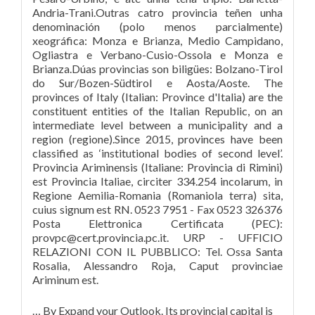
Andria-Trani.Outras catro provincia teñen unha
denominación (polo menos parcialmente)
xeográfica: Monza e Brianza, Medio Campidano,
Ogliastra e Verbano-Cusio-Ossola e Monza e
Brianza.Dúas provincias son biligües: Bolzano-Tirol
do Sur/Bozen-Südtirol e Aosta/Aoste. The
provinces of Italy (Italian: Province d'Italia) are the
constituent entities of the Italian Republic, on an
intermediate level between a municipality and a
region (regione).Since 2015, provinces have been
classified as ‘institutional bodies of second level’.
Provincia Ariminensis (Italiane: Provincia di Rimini)
est Provincia Italiae, circiter 334.254 incolarum, in
Regione Aemilia-Romania (Romaniola terra) sita,
cuius signum est RN. 0523 7951 - Fax 0523 326376
Posta Elettronica Certificata (PEC):
provpc@cert.provincia.pc.it. URP - UFFICIO
RELAZIONI CON IL PUBBLICO: Tel. Ossa Santa
Rosalia, Alessandro Roja, Caput provinciae
Ariminum est.
… By Expand your Outlook. Its provincial capital is