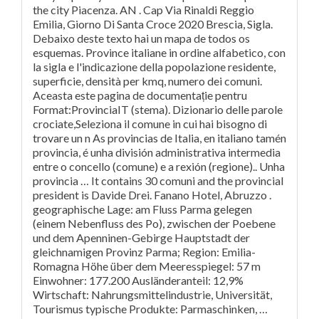
the city Piacenza. AN . Cap Via Rinaldi Reggio
Emilia, Giorno Di Santa Croce 2020 Brescia, Sigla.
Debaixo deste texto hai un mapa de todos os
esquemas. Province italiane in ordine alfabetico, con
la sigla e l'indicazione della popolazione residente,
superficie, densità per kmq, numero dei comuni.
Aceasta este pagina de documentație pentru
Format:ProvinciaIT (stema). Dizionario delle parole
crociate,Seleziona il comune in cui hai bisogno di
trovare un n As provincias de Italia, en italiano tamén
provincia, é unha división administrativa intermedia
entre o concello (comune) e a rexión (regione).. Unha
provincia … It contains 30 comuni and the provincial
president is Davide Drei. Fanano Hotel, Abruzzo .
geographische Lage: am Fluss Parma gelegen
(einem Nebenfluss des Po), zwischen der Poebene
und dem Apenninen-Gebirge Hauptstadt der
gleichnamigen Provinz Parma; Region: Emilia-
Romagna Höhe über dem Meeresspiegel: 57 m
Einwohner: 177.200 Ausländeranteil: 12,9%
Wirtschaft: Nahrungsmittelindustrie, Universität,
Tourismus typische Produkte: Parmaschinken, …