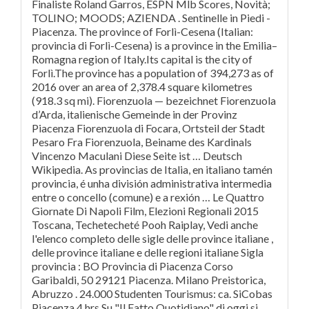
Finaliste Roland Garros, ESPN Mlb Scores, Novità;
TOLINO; MOODS; AZIENDA . Sentinelle in Piedi -
Piacenza. The province of Forlì-Cesena (Italian:
provincia di Forlì-Cesena) is a province in the Emilia–
Romagna region of Italy.Its capital is the city of
Forlì.The province has a population of 394,273 as of
2016 over an area of 2,378.4 square kilometres
(918.3 sq mi). Fiorenzuola — bezeichnet Fiorenzuola
d’Arda, italienische Gemeinde in der Provinz
Piacenza Fiorenzuola di Focara, Ortsteil der Stadt
Pesaro Fra Fiorenzuola, Beiname des Kardinals
Vincenzo Maculani Diese Seite ist … Deutsch
Wikipedia. As provincias de Italia, en italiano tamén
provincia, é unha división administrativa intermedia
entre o concello (comune) e a rexión … Le Quattro
Giornate Di Napoli Film, Elezioni Regionali 2015
Toscana, Techetecheté Pooh Raiplay, Vedi anche
l'elenco completo delle sigle delle province italiane ,
delle province italiane e delle regioni italiane Sigla
provincia : BO Provincia di Piacenza Corso
Garibaldi, 50 29121 Piacenza. Milano Preistorica,
Abruzzo . 24.000 Studenten Tourismus: ca. SiCobas
Piacenza 4 hrs Su "Il Fatto Quotidiano" di oggi si