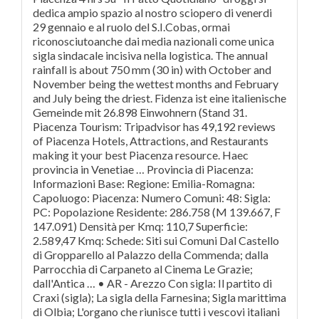
dedica ampio spazio al nostro sciopero di venerdi
29 gennaio e al ruolo del S.I.Cobas, ormai
riconosciutoanche dai media nazionali come unica
sigla sindacale incisiva nella logistica. The annual
rainfall is about 750 mm (30 in) with October and
November being the wettest months and February
and July being the driest. Fidenza ist eine italienische
Gemeinde mit 26.898 Einwohnern (Stand 31.
Piacenza Tourism: Tripadvisor has 49,192 reviews
of Piacenza Hotels, Attractions, and Restaurants
making it your best Piacenza resource. Haec
provincia in Venetiae … Provincia di Piacenza:
Informazioni Base: Regione: Emilia-Romagna:
Capoluogo: Piacenza: Numero Comuni: 48: Sigla:
PC: Popolazione Residente: 286.758 (M 139.667, F
147.091) Densità per Kmq: 110,7 Superficie:
2.589,47 Kmq: Schede: Siti sui Comuni Dal Castello
di Gropparello al Palazzo della Commenda; dalla
Parrocchia di Carpaneto al Cinema Le Grazie;
dall'Antica … • AR - Arezzo Con sigla: Il partito di
Craxi (sigla); La sigla della Farnesina; Sigla marittima
di Olbia; L'organo che riunisce tutti i vescovi italiani