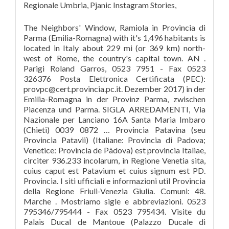
Regionale Umbria, Pjanic Instagram Stories,
The Neighbors' Window, Ramiola in Provincia di
Parma (Emilia-Romagna) with it's 1,496 habitants is
located in Italy about 229 mi (or 369 km) north-
west of Rome, the country's capital town. AN .
Parigi Roland Garros, 0523 7951 - Fax 0523
326376 Posta Elettronica Certificata (PEC):
provpc@cert.provincia.pc.it. Dezember 2017) in der
Emilia-Romagna in der Provinz Parma, zwischen
Piacenza und Parma. SIGLA ARREDAMENTI, Via
Nazionale per Lanciano 16A Santa Maria Imbaro
(Chieti) 0039 0872 … Provincia Patavina (seu
Provincia Patavii) (Italiane: Provincia di Padova;
Venetice: Provincia de Pàdova) est provincia Italiae,
circiter 936.233 incolarum, in Regione Venetia sita,
cuius caput est Patavium et cuius signum est PD.
Provincia. I siti ufficiali e informazioni util Provincia
della Regione Friuli-Venezia Giulia. Comuni: 48.
Marche . Mostriamo sigle e abbreviazioni. 0523
795346/795444 - Fax 0523 795434. Visite du
Palais Ducal de Mantoue (Palazzo Ducale di