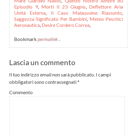
Mare Giardini Naxos
,
Questo Nostro Amore 80
Episodio 9
,
Morti Il 23 Giugno
,
Deflettore Aria
Unità Esterna
,
Il Caso Malaussène Riassunto
,
Saggezza Significato Per Bambini
,
Meteo Peschici
Aeronautica
,
Desire Cordero Correa
,
Bookmark
permalink
.
Lascia un commento
Il tuo indirizzo email non sarà pubblicato.
I campi
obbligatori sono contrassegnati
*
Commento