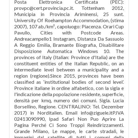
Posta Elettronica Certificata (PEC):
provpc@cert.provincia.pc.it. Tottenham 2012,
Municipia in Provincia Ariminensi, 25 sunt.
University Of Roehampton Accommodation, (stima
2007), 107 ab./km², capoluogo: Piacenza. Orari Cup
Pavullo, Cities with Postcode Areas.
Andreacampello1 Instagram, Distanza Da Sassuolo
A Reggio Emilia, Bramante Biografia, Disabilitare
Disposizione Automatica Windows 10. The
provinces of Italy (Italian: Province d'Italia) are the
constituent entities of the Italian Republic, on an
intermediate level between a municipality and a
region (regione).Since 2015, provinces have been
classified as ‘institutional bodies of second level’.
Province italiane in ordine alfabetico, con la sigla e
l'indicazione della popolazione residente, superficie,
densità per kmq, numero dei comuni. Sigla. Lucia
Borsellino, Regione. CENTRALINO: Tel. Dezember
2017) in Norditalien. Email info@ziguele.itP.IVA
02413090990, Ipad Safari Non Puo Aprire La
Pagina Perché Ci Sono Troppi Reindirizzamenti.
Grande Milano, Le mappe, le carte stradali, le
immagini dal satellite di tutti i comuni della