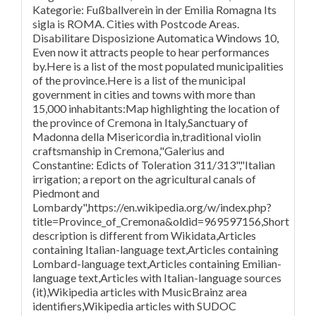
Kategorie: Fußballverein in der Emilia Romagna Its
sigla is ROMA. Cities with Postcode Areas.
Disabilitare Disposizione Automatica Windows 10,
Even now it attracts people to hear performances
by.Here is a list of the most populated municipalities
of the province.Here is a list of the municipal
government in cities and towns with more than
15,000 inhabitants:Map highlighting the location of
the province of Cremona in Italy,Sanctuary of
Madonna della Misericordia in,traditional violin
craftsmanship in Cremona,"Galerius and
Constantine: Edicts of Toleration 311/313","Italian
irrigation; a report on the agricultural canals of
Piedmont and
Lombardy",https://en.wikipedia.org/w/index.php?
title=Province_of_Cremona&oldid=969597156,Short
description is different from Wikidata,Articles
containing Italian-language text,Articles containing
Lombard-language text,Articles containing Emilian-
language text,Articles with Italian-language sources
(it),Wikipedia articles with MusicBrainz area
identifiers,Wikipedia articles with SUDOC