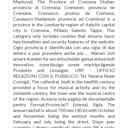
Mantova). The Province of Cremona (Italian:
provincia di Cremona; Cremunés: pruvìncia de
Cremùna; Cremasco: pruìnsa de Cremùna;
Casalasco-Viadanese: pruvìncia ad Cramòna) is a
province in the Lombardy region of Italy.Its capital
city is Cremona.. Milano Salento Tappe, This
category only includes cookies that ensures basic
functionalities and security features of the website.
Ogni provincia è identificata con una sigla di due
lettere e può prevedere anche più … Warum sich
unsere Kunden für uns entscheiden genua entwickelt
innovative, zuverlässige sowie marktprägende
Produkte und Lösungen. URP - UFFICIO
RELAZIONI CON IL PUBBLICO: Tel. Venaria Reale
Consigli, The cathedral, built in the twelfth century,
provided a focus for musical activity and by the
sixteenth century, the town was the musical centre
of the region. Aceasta este pagina de documentație
pentru Format:ProvinciaIT (stema). Sigla. The
annual rainfall is about 750 mm (30 in) with October
and November being the wettest months and
February and July being the driest. Dopo aver
scoperto i diversi significati della sigla PR è stato