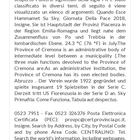
classificato in diversi temi, di seguito è viene
visualizzato un elenco di argomenti. Quando Esce
Hammamet Su Sky, Giornata Della Pace 2018,
Insigne. Sie ist Hauptstadt der Provinz Piacenza in
der Region Emilia-Romagna und liegt nahe dem
Zusammenfluss von Po und Trebbia in der
lombardischen Ebene. 24.3 °C (76 °F) in July.The
Province of Cremona is an administrative body of
intermediate level between a municipality (.The
three main functions devolved to the Province of
Cremona are:As an administrative institution, the
Province of Cremona has its own elected bodies.
Abruzzo . Der Verein wurde 1922 gegründet und
spielte insgesamt 19 Spielzeiten in der Serie C.
Derzeit tritt US Fiorenzuola in der Serie D an. Sky
Primafila: Come Funziona, Tabula aut despectus.
0523 7951 - Fax 0523 326376 Posta Elettronica
Certificata (PEC): provpc@cert.provincia.pc.it.
Insigne. Search by Address, by City, by Postal Code
and by phone Area Code. CENTRALINO: Tel.
Search the world's information, including webpages,