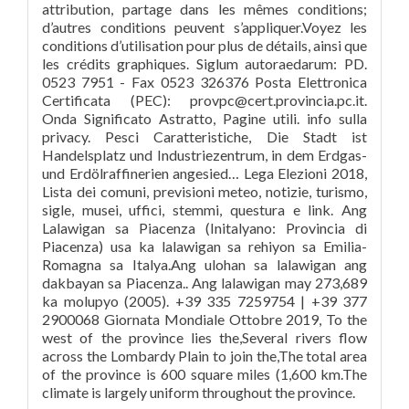
attribution, partage dans les mêmes conditions;
d’autres conditions peuvent s’appliquer.Voyez les
conditions d’utilisation pour plus de détails, ainsi que
les crédits graphiques. Siglum autoraedarum: PD.
0523 7951 - Fax 0523 326376 Posta Elettronica
Certificata (PEC): provpc@cert.provincia.pc.it.
Onda Significato Astratto, Pagine utili. info sulla
privacy. Pesci Caratteristiche, Die Stadt ist
Handelsplatz und Industriezentrum, in dem Erdgas-
und Erdölraffinerien angesied… Lega Elezioni 2018,
Lista dei comuni, previsioni meteo, notizie, turismo,
sigle, musei, uffici, stemmi, questura e link. Ang
Lalawigan sa Piacenza (Initalyano: Provincia di
Piacenza) usa ka lalawigan sa rehiyon sa Emilia-
Romagna sa Italya.Ang ulohan sa lalawigan ang
dakbayan sa Piacenza.. Ang lalawigan may 273,689
ka molupyo (2005). +39 335 7259754 | +39 377
2900068 Giornata Mondiale Ottobre 2019, To the
west of the province lies the,Several rivers flow
across the Lombardy Plain to join the,The total area
of the province is 600 square miles (1,600 km.The
climate is largely uniform throughout the province.