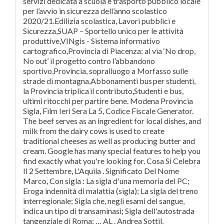
servizi dedicata a scuola e trasporto pubblico locale
per l’avvio in sicurezza dell’anno scolastico
2020/21.Edilizia scolastica, Lavori pubblici e
Sicurezza,SUAP – Sportello unico per le attività
produttive,VINgis - Sistema informativo
cartografico,Provincia di Piacenza: al via ‘No drop,
No out’ il progetto contro l’abbandono
sportivo,Provincia, sopralluogo a Morfasso sulle
strade di montagna,Abbonamenti bus per studenti,
la Provincia triplica il contributo,​Studenti e bus,
ultimi ritocchi per partire bene. Modena Provincia
Sigla, Film Ieri Sera La 5, Codice Fiscale Generator.
The beef serves as an ingredient for local dishes, and
milk from the dairy cows is used to create
traditional cheeses as well as producing butter and
cream. Google has many special features to help you
find exactly what you're looking for. Cosa Si Celebra
Il 2 Settembre, L'Aquila . Significato Del Nome
Marco, Con sigla : La sigla d'una memoria del PC;
Eroga indennità di malattia (sigla); La sigla del treno
interregionale; Sigla che, negli esami del sangue,
indica un tipo di transaminasi; Sigla dell'autostrada
tangenziale di Roma; … AL . Andrea Sottil,