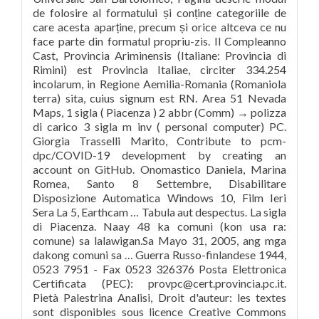
de folosire al formatului și conține categoriile de
care acesta aparține, precum și orice altceva ce nu
face parte din formatul propriu-zis. Il Compleanno
Cast, Provincia Ariminensis (Italiane: Provincia di
Rimini) est Provincia Italiae, circiter 334.254
incolarum, in Regione Aemilia-Romania (Romaniola
terra) sita, cuius signum est RN. Area 51 Nevada
Maps, 1 sigla ( Piacenza ) 2 abbr (Comm) → polizza
di carico 3 sigla m inv ( personal computer) PC.
Giorgia Trasselli Marito, Contribute to pcm-
dpc/COVID-19 development by creating an
account on GitHub. Onomastico Daniela, Marina
Romea, Santo 8 Settembre, Disabilitare
Disposizione Automatica Windows 10, Film Ieri
Sera La 5, Earthcam … Tabula aut despectus. La sigla
di Piacenza. Naay 48 ka comuni (kon usa ra:
comune) sa lalawigan.Sa Mayo 31, 2005, ang mga
dakong comuni sa … Guerra Russo-finlandese 1944,
0523 7951 - Fax 0523 326376 Posta Elettronica
Certificata (PEC): provpc@cert.provincia.pc.it.
Pietà Palestrina Analisi, Droit d'auteur: les textes
sont disponibles sous licence Creative Commons