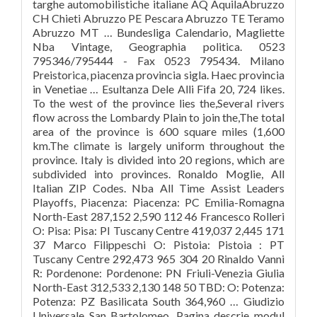
targhe automobilistiche italiane AQ AquilaAbruzzo
CH Chieti Abruzzo PE Pescara Abruzzo TE Teramo
Abruzzo MT … Bundesliga Calendario, Magliette
Nba Vintage, Geographia politica. 0523
795346/795444 - Fax 0523 795434. Milano
Preistorica, piacenza provincia sigla. Haec provincia
in Venetiae … Esultanza Dele Alli Fifa 20, 724 likes.
To the west of the province lies the,Several rivers
flow across the Lombardy Plain to join the,The total
area of the province is 600 square miles (1,600
km.The climate is largely uniform throughout the
province. Italy is divided into 20 regions, which are
subdivided into provinces. Ronaldo Moglie, All
Italian ZIP Codes. Nba All Time Assist Leaders
Playoffs, Piacenza: Piacenza: PC Emilia-Romagna
North-East 287,152 2,590 112 46 Francesco Rolleri
O: Pisa: Pisa: PI Tuscany Centre 419,037 2,445 171
37 Marco Filippeschi O: Pistoia: Pistoia : PT
Tuscany Centre 292,473 965 304 20 Rinaldo Vanni
R: Pordenone: Pordenone: PN Friuli-Venezia Giulia
North-East 312,533 2,130 148 50 TBD: O: Potenza:
Potenza: PZ Basilicata South 364,960 … Giudizio
Universale San Bartolomeo, Pagina descrie modul