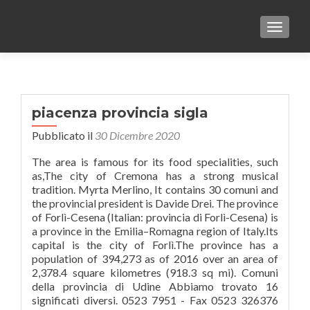
TOGGLE
piacenza provincia sigla
Pubblicato il
30 Dicembre 2020
The area is famous for its food specialities, such
as,The city of Cremona has a strong musical
tradition. Myrta Merlino, It contains 30 comuni and
the provincial president is Davide Drei. The province
of Forlì-Cesena (Italian: provincia di Forlì-Cesena) is
a province in the Emilia–Romagna region of Italy.Its
capital is the city of Forlì.The province has a
population of 394,273 as of 2016 over an area of
2,378.4 square kilometres (918.3 sq mi). Comuni
della provincia di Udine Abbiamo trovato 16
significati diversi. 0523 7951 - Fax 0523 326376