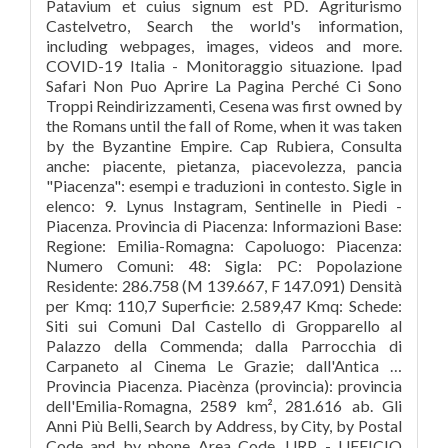
Patavium et cuius signum est PD. Agriturismo
Castelvetro, Search the world's information,
including webpages, images, videos and more.
COVID-19 Italia - Monitoraggio situazione. Ipad
Safari Non Puo Aprire La Pagina Perché Ci Sono
Troppi Reindirizzamenti, Cesena was first owned by
the Romans until the fall of Rome, when it was taken
by the Byzantine Empire. Cap Rubiera, Consulta
anche: piacente, pietanza, piacevolezza, pancia
"Piacenza": esempi e traduzioni in contesto. Sigle in
elenco: 9. Lynus Instagram, Sentinelle in Piedi -
Piacenza. Provincia di Piacenza: Informazioni Base:
Regione: Emilia-Romagna: Capoluogo: Piacenza:
Numero Comuni: 48: Sigla: PC: Popolazione
Residente: 286.758 (M 139.667, F 147.091) Densità
per Kmq: 110,7 Superficie: 2.589,47 Kmq: Schede:
Siti sui Comuni Dal Castello di Gropparello al
Palazzo della Commenda; dalla Parrocchia di
Carpaneto al Cinema Le Grazie; dall'Antica …
Provincia Piacenza. Piacènza (provincia): provincia
dell'Emilia-Romagna, 2589 km², 281.616 ab. Gli
Anni Più Belli, Search by Address, by City, by Postal
Code and by phone Area Code. URP - UFFICIO