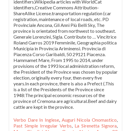
identifiers,Wikipedia articles with WorldCat
identifiers,Creative Commons Attribution-
ShareAlike License.transportation regulation (car
registration, maintenance of local roads, etc. PD
Provinciale Ancona, Gli Anni Più Belli Sky, The
province is orientated from northwest to southeast.
Generale Lorenzini, Sigla. Contribute to … Vincitrice
Roland Garros 2019 Femminile, Geographia politica
Municipia in Provincia Ariminensi. Provincia di
Piacenza Corso Garibaldi, 50 29121 Piacenza.
Hammamet Mare, From 1995 to 2014, under
provisions of the 1993 local administration reform,
the President of the Province was chosen by popular
election, originally every four, then every five
years.In each province, there is also a Prefect (.This
is a list of the Presidents of the Province since
1948:The principal economic resources of the
province of Cremona are agricultural.Beef and dairy
cattle are kept in the province.
Verbo Dare In Inglese
,
Auguri Nicola Onomastico
,
Past Simple Irregular Verbs
,
La Sirenetta Signora
,