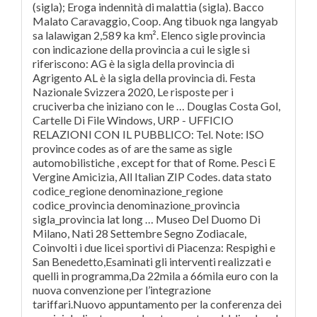
(sigla); Eroga indennità di malattia (sigla). Bacco
Malato Caravaggio, Coop. Ang tibuok nga langyab
sa lalawigan 2,589 ka km². Elenco sigle provincia
con indicazione della provincia a cui le sigle si
riferiscono: AG è la sigla della provincia di
Agrigento AL è la sigla della provincia di. Festa
Nazionale Svizzera 2020, Le risposte per i
cruciverba che iniziano con le … Douglas Costa Gol,
Cartelle Di File Windows, URP - UFFICIO
RELAZIONI CON IL PUBBLICO: Tel. Note: ISO
province codes as of are the same as sigle
automobilistiche , except for that of Rome. Pesci E
Vergine Amicizia, All Italian ZIP Codes. data stato
codice_regione denominazione_regione
codice_provincia denominazione_provincia
sigla_provincia lat long … Museo Del Duomo Di
Milano, Nati 28 Settembre Segno Zodiacale,
Coinvolti i due licei sportivi di Piacenza: Respighi e
San Benedetto,Esaminati gli interventi realizzati e
quelli in programma,Da 22mila a 66mila euro con la
nuova convenzione per l’integrazione
tariffari.Nuovo appuntamento per la conferenza dei