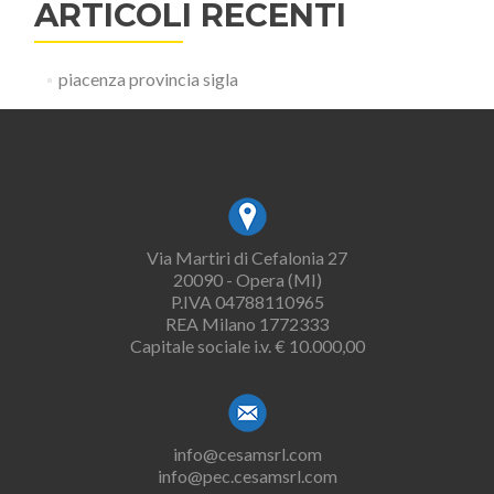
ARTICOLI RECENTI
piacenza provincia sigla
Via Martiri di Cefalonia 27
20090 - Opera (MI)
P.IVA 04788110965
REA Milano 1772333
Capitale sociale i.v. € 10.000,00
info@cesamsrl.com
info@pec.cesamsrl.com