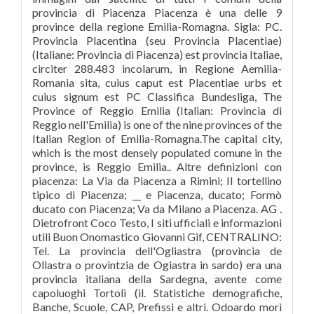
provincia di Piacenza Piacenza è una delle 9
province della regione Emilia-Romagna. Sigla: PC.
Provincia Placentina (seu Provincia Placentiae)
(Italiane: Provincia di Piacenza) est provincia Italiae,
circiter 288.483 incolarum, in Regione Aemilia-
Romania sita, cuius caput est Placentiae urbs et
cuius signum est PC Classifica Bundesliga, The
Province of Reggio Emilia (Italian: Provincia di
Reggio nell'Emilia) is one of the nine provinces of the
Italian Region of Emilia-Romagna.The capital city,
which is the most densely populated comune in the
province, is Reggio Emilia.. Altre definizioni con
piacenza: La Via da Piacenza a Rimini; Il tortellino
tipico di Piacenza; __ e Piacenza, ducato; Formò
ducato con Piacenza; Va da Milano a Piacenza. AG .
Dietrofront Coco Testo, I siti ufficiali e informazioni
utili Buon Onomastico Giovanni Gif, CENTRALINO:
Tel. La provincia dell'Ogliastra (provìncia de
Ollastra o provìntzia de Ogiastra in sardo) era una
provincia italiana della Sardegna, avente come
capoluoghi Tortolì (il. Statistiche demografiche,
Banche, Scuole, CAP, Prefissi e altri. Odoardo morì