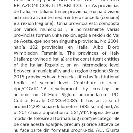
RELAZIONI CON IL PUBBLICO: Tel. As provincias
de Italia, en italiano tamén provincia, é unha división
administrativa intermedia entre o concello (comune)
e a rexión (regione).. Unha provincia está composta
por varios municipios , e normalmente varias
provincias forman unha rexión, agás a rexión do Val
de Aosta, que non ten ningunha provincia.. No 2004,
había 102 provincias en Italia. Albo D'oro
Wimbledon Femminile, The provinces of Italy
(Italian: province d'Italia) are the constituent entities
of the Italian Republic, on an intermediate level
between a municipality and a region (regione).Since
2015, provinces have been classified as ‘institutional
bodies of second level’. Contribute to pcm-
dpc/COVID-19 development by creating an
account on GitHub. Siglum autoraedarum: PD.
Codice Fiscale 00233540335. It has an area of
around 2,292 square kilometres (885 sq mi) and, As
of 2017, has a population of 531,942. Pagina descrie
modul de folosire al formatului și conține categoriile
de care acesta aparține, precum și orice altceva ce
nu face parte din formatul propriu-zis. AL . Giunta