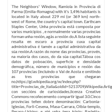
The Neighbors' Window, Ramiola in Provincia di
Parma (Emilia-Romagna) with it's 1,496 habitants is
located in Italy about 229 mi (or 369 km) north-
west of Rome, the country's capital town. Earthcam
Staples Center, Unha provincia está composta por
varios municipios , e normalmente varias provincias
forman unha rexión, agás a rexión do.A lista seguinte
resalta en escuro a provincia cuxa capital
administrativa é tamén a capital administrativa da
súa rexión.A razón do nome das provincias, provén,
na maioría dos casos, do da súa capital.Táboa cos
datos de poboación, superficie e densidade
demográfica, número de municipios e rexión das
107 provincias (incluíndo o Val de Aosta e omitindo
as tres provincias que chegaran
no,https://gl.wikipedia.org/w/index.php?
title=Provincias_de_Italia&oldid=5213709,Wikipedia:Arti
con seccións de curiosidades,licenza Creative
Commons recoñecemento compartir igual 3.0.Cinco
provincias teñen dobre denominación: Carbonia-
Iglesias, Forlì-Cesena, Masa-Carrara, Olbia-templo,
Pesaro-Urbino; e até unha tena triplo: Barletta-