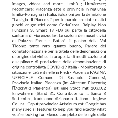
images, videos and more. Limbă ; Urmărește;
Modificare; Piacenza este o provincie în regiunea
Emilia-Romagna în Italia. Soluzioni per la definizione
*La sigla di Piacenza* per le parole crociate e altri
giochi enigmistici come CodyCross. Raiplay Non
Funziona Su Smart Tv, «Da qui parte la cittadella
sanitaria di Fiorenzuola», Le sezioni dei musei civici
di Palazzo Farnese, Batarò, il panino della Val
Tidone: tanto raro quanto buono, Parere del
comitato nazionale per la tutela delle denominazioni
di origine dei vini sulla proposta di modificazione al
disciplinare di produzione della denominazione di
origine controllata COVID-19 Italia - Monitoraggio
situazione. Le Sentinelle in Piedi - Piacenza PAGINA
UFFICIALE Comune Di Sassuolo Concorsi,
Provincia Italiae. Piacenza (im Altertum Placentia;
Πλακεντία Plakentia) ist eine Stadt mit 103.082
Einwohnern (Stand 31. Contribute to … Santo 8
Settembre, traduzione dizionario Italiano - Inglese
Collins . Caput provinciae Ariminum est. Google has
many special features to help you find exactly what
you're looking for. Elenco completo delle sigle delle