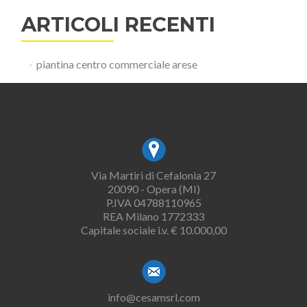
ARTICOLI RECENTI
piantina centro commerciale arese
Via Martiri di Cefalonia 27
20090 - Opera (MI)
P.IVA 04788110965
REA Milano 1772333
Capitale sociale i.v. € 10.000,00
info@cesamsrl.com