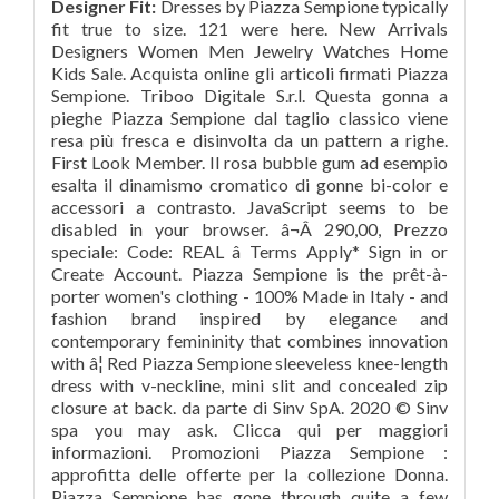
Designer Fit:
Dresses by Piazza Sempione typically fit true to size. 121 were here. New Arrivals Designers Women Men Jewelry Watches Home Kids Sale. Acquista online gli articoli firmati Piazza Sempione. Triboo Digitale S.r.l. Questa gonna a pieghe Piazza Sempione dal taglio classico viene resa più fresca e disinvolta da un pattern a righe. First Look Member. Il rosa bubble gum ad esempio esalta il dinamismo cromatico di gonne bi-color e accessori a contrasto. JavaScript seems to be disabled in your browser. â¬Â 290,00, Prezzo speciale: Code: REAL â Terms Apply* Sign in or Create Account. Piazza Sempione is the prêt-à-porter women's clothing - 100% Made in Italy - and fashion brand inspired by elegance and contemporary femininity that combines innovation with â¦ Red Piazza Sempione sleeveless knee-length dress with v-neckline, mini slit and concealed zip closure at back. da parte di Sinv SpA. 2020 © Sinv spa you may ask. Clicca qui per maggiori informazioni. Promozioni Piazza Sempione : approfitta delle offerte per la collezione Donna. Piazza Sempione has gone through quite a few changes during its history. Romantic and easy to wear, this skirt by Piazza Sempione features a floral motif and is made of printed organza. da parte di Sinv SpA. La gonna-pantalone Ã¨ dotati di tasche laterali classiche, tasche posteriori a filetto e passanti per cintura. Usa il promo code GIFT20 valido sulle nuove collezioni FW2020 // Consegne regolari in Italia e nel mondo a socio unico, sede legale in Milano, Viale Sarca 336, Edificio 16, Italia, Capitale sociale euro 3.000.000,00 i.v., REA MI 1901658, Partita Iva, Codice Fiscale e numero iscrizione Registro delle Imprese di Milano Monza Brianza e Lodi n. 02912880966 - societÃ soggetta ad attivitÃ di direzione, coordinamento e controllo di Triboo S.p.A., sede legale a Milano, Viale Sarca 336, Edificio 16, Italia, Capitale sociale euro 28.740.210,00 i.v., REA MI â 1906661, Partita Iva, Codice Fiscale e numero iscrizione Registro delle Imprese di Milano Monza Brianza e Lodi n. 02387250307. Realizzata in popeline di cotone stretch, la gonna si abbina alla camicia caratterizzata dal medesimo disegno del tessuto, per un sofistica Measuring Guide. Piazza Sempione è la linea di abbigliamento donna prêt-à-porter, 100% Made in Italy, che racconta lâeleganza e la femminilità contemporanea coniugando il valore dellâinnovazione e la tradizione sartoriale italiana. Scopri tutte le gonne, le gonne-pantalone e gli abiti in lana o in cadì firmati Piazza Sempione, 100% Made in Italy. Triboo Digitale S.r.l. Straight Leg Pants. JavaScript seems to be disabled in your browser. Resi & Rimborsi - Garanzia Legale di ConformitÃ, Inserendo i miei dati (indirizzo email) e premendo il tasto âIscrivitiâ acconsento espressamente al trattamento dei miei dati personali per finalitÃ di marketing (newsletter, novitÃ , promozioni, ecc.) Se non sei soddisfatto del tuo acquisto, hai 14 giorni di tempo dalla data in cui hai ricevuto il tuo ordine per restituire i prodotti acquistati. Founded in 1991, the brand developed a kind of cult following among the well-dressed yet â¦ Il tema marinière scopre il suo lato urbano nella gonna midi in popeline di cotone a righe. View Size Guide. Questa gonna a pieghe Piazza Sempione dal taglio classico viene resa piÃ¹ fresca e disinvolta da un pattern a righe. 100% cotone - PHARMACY INDUSTRY - Russocapri. Prezzo ordinario: 54 were here. Questa gonna-pantalone Piazza Sempione in viscosa con pinces si pone come disinvolta alternativa alle gonne classiche per la sua linea a bermuda. YOOX: acquista online Gonne di Piazza Sempione. Eleganza e femminilità contemporanea unite â¦ Sophisticated elegance, 100% Made-in-Italy. JUST IN. I havenât figured out yet whether that was a smart move. Clicca qui per maggiori informazioni. Se vuoi saperne di piÃ¹ o negare il consenso a tutti o ad alcuni cookie. YOOX: acquista online Gonne Ginocchio di Piazza Sempione. Scopri le collezioni di Piazza Sempione, pensate per la donna che cerca un comfort sofisticato unito alla preziosità dei particolari. La gonna-pantalone è dotati di tasche laterali classiche, tasche posteriori a filetto e passanti per cintura. Piazza Sempione Shirtdress Blue Striped Long Sleeve with Collar Button Closure at Front Designer Fit: Dresses by Piazza Sempione typically fit true to ... Get it before it's gone. La collezione moda donna di Piazza Sempione in saldo su Farfetch. 8690405 7565619 5899527 6264712 7955320 seotmstmp Accostamenti talvolta inediti, mai scontati ma sempre eleganti. 2020 © Sinv spa I have been searching Piazza Sempione trousers for the last few seasons and all seem cropped and ankle length and styled on models who are 5â² 9â³ tall ( I am unsure of that height in metres but it is a lot taller than the average height of UK women at 5â² 4â³). Clicca qui per maggiori informazioni. I famosi pantaloni Piazza Sempione sono proposti in versioni rinnovate. Acquista capi e vestiti dei migliori designer online su YOOX. PIAZZA SEMPIONE Blazer - A micro houndstooth check defines this tailored stretch blazer giving the single breasted piece a polished finish. When paired with the matching shirt, the skirt creates a delicate interplay between prop Sell With Us. Editors' Picks With Tags New This Week ... Pantaloni-Gonne â¦ Become a. â¬Â 145,00. Resi & Rimborsi - Garanzia Legale di ConformitÃ, Inserendo i miei dati (indirizzo email) e premendo il tasto âIscrivitiâ acconsento espressamente al trattamento dei miei dati personali per finalitÃ di marketing (newsletter, novitÃ , promozioni, ecc.) Arricciata sul retrovita, è movimentata da morbide pieghe; per un look fondato sull'impatto grafico, l'abbinamento si rivolge alla camicia a righe dal dettaglio do Se non sei soddisfatto del tuo acquisto, hai 14 giorni di tempo dalla data in cui hai ricevuto il tuo ordine per restituire i prodotti acquistati. In my youth I could never buy really nice clothes. Questa gonna-pantalone Piazza Sempione in viscosa con pinces si pone come disinvolta alternativa alle gonne classiche per la sua linea a bermuda. Piazza Sempione has gone through quite a lot of twists and turns lately; traveling such a bumpy, winding path seldom proves beneficial, neither from a creative nor a commercial standpoint. Prezzo ordinario: Scopri Piazza Sempione: Collezioni 2020 su Stylight: 515 prodotti moda Best seller Tanti colori In saldo: fino al â65% » Dai unâocchiata! Se vuoi saperne di piÃ¹ o negare il consenso a tutti o ad alcuni cookie. ... Get it before it's gone. Realizzata in popeline di cotone stretch, la gonna si abbina alla camicia caratterizzata dal medesimo disegno del tessuto, per un sofisticato look grafico. Piazza Sempione Straight Leg Pants Gold Floral Print High-Rise 20% Off! Le gonne-culottes a pieghe della linea svelte si trasformano in pantaloni svasati e corti alia caviglia, fino ad arrivare alle classiche forme ampie con pinces dal sapore maschile. Guarda la sfilata di moda Piazza Sempione a Milano e scopri la collezione di abiti e accessori per la stagione Collezioni Autunno Inverno 2016-17. via Lago di Misurina 65 - 36015 Schio Clicca qui per maggiori informazioni. Become a first look member. Hai bisogno dell'autorizzazione JavaScript del tuo browser per utilizzare la funzionalitÃ in questo sito. Italia e UE: entro 5 giorni lavorativi dall'ordine. Capispalla T-shirt Felpe Tops Maglieria Pantaloni Accessori Calzature Intimo Completi bambino For $10 a month, get 24-hour advance access to sales and special invitations to monthly promotions. Acquista capi e vestiti dei migliori designer online su YOOX. Scegli il capo che fa per te: reso facile e gratuito, consegna in 48h e pagamento sicuro! Visita subito lo store online ufficiale e scopri le ultime collezioni! Luxury womenswear and accessory brand. Acquista su YOOX: per te i migliori brand della moda e del design, consegna in 48h e pagamento sicuro. Because I am a sucker for matching gear. Italia e UE: entro 5 giorni lavorativi dall'ordine. Per te un'ampia selezione di prodotti: reso facile e gratuito, consegna in 48h e pagamenti sicuri. Born in Milan in 1991. This Piazza Sempione dress features a boat neckline embellished with a flowing drapes, elbow-length sleeves and a matching adjustable waist belt. Le gonne-culottes a pieghe dalla linea svelta si trasformano in pantaloni svasati e corti alla caviglia, fino ad arrivare alle classiche forme ampie con pinces dal sapore maschile. a socio unico, sede legale in Milano, Viale Sarca 336, Edificio 16, Italia, Capitale sociale euro 3.000.000,00 i.v., REA MI 1901658, Partita Iva, Codice Fiscale e numero iscrizione Registro delle Imprese di Milano Monza Brianza e Lodi n. 02912880966 - societÃ soggetta ad attivitÃ di direzione, coordinamento e controllo di Triboo S.p.A., sede legale a Milano, Viale Sarca 336, Edificio 16, Italia, Capitale sociale euro 28.740.210,00 i.v., REA MI â 1906661, Partita Iva, Codice Fiscale e numero iscrizione Registro delle Imprese di Milano Monza Brianza e Lodi n. 02387250307. Lineare e pulita, la silhouette ispirata allo stile dinamico e confortevole, ­ nei tagli larghi e dalle grafiche maschili del pantalone â da sempre punto di partenza del brand milanese â che diventa iper-femminile accorciato in leggeri mini shorts.. A playful interplay between shadow and light for this dress in cady envers satin, a double face fabric with one matte side and the other with a shiny finish. These Piazza Sempione trousers are part of a suit with a double breasted jacket. P.iva 00335790242, Questo sito web utilizza cookie di profilazione di terze parti per inviarti pubblicitÃ e servizi in linea con le tue preferenze e per migliorare la tua esperienza di shopping. Spedizioni Express e reso gratuito disponibile. For $10 a month, get 24-hour advance access to sales and special invitations to â¦