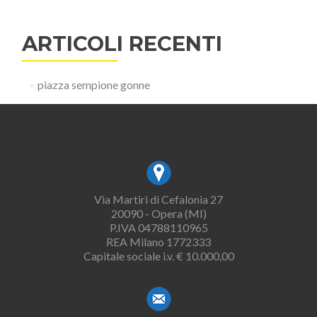
ARTICOLI RECENTI
piazza sempione gonne
Via Martiri di Cefalonia 27
20090 - Opera (MI)
P.IVA 04788110965
REA Milano 1772333
Capitale sociale i.v. € 10.000,00