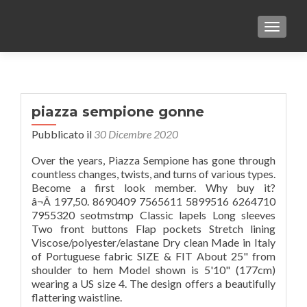
TOGGLE
piazza sempione gonne
Pubblicato il
30 Dicembre 2020
Over the years, Piazza Sempione has gone through
countless changes, twists, and turns of various types.
Become a first look member. Why buy it?
â¬Â 197,50. 8690409 7565611 5899516 6264710
7955320 seotmstmp Classic lapels Long sleeves
Two front buttons Flap pockets Stretch lining
Viscose/polyester/elastane Dry clean Made in Italy
of Portuguese fabric SIZE & FIT About 25" from
shoulder to hem Model shown is 5'10" (177cm)
wearing a US size 4. The design offers a beautifully
flattering waistline.