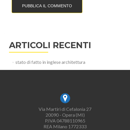
ARTICOLI RECENTI
stato di fatto in inglese architettura
Via Martiri di Cefalonia 27
20090 - Opera (MI)
P.IVA 04788110965
REA Milano 1772333