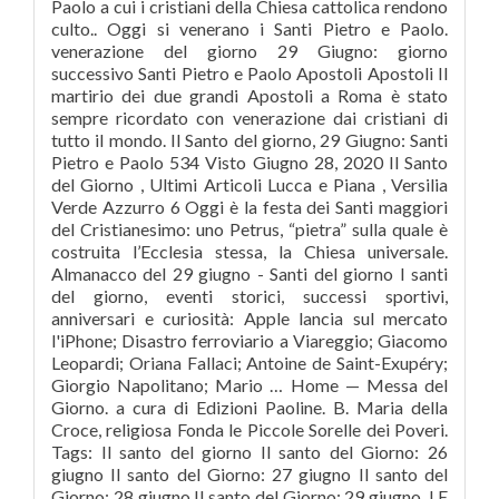
Paolo a cui i cristiani della Chiesa cattolica rendono
culto.. Oggi si venerano i Santi Pietro e Paolo.
venerazione del giorno 29 Giugno: giorno
successivo Santi Pietro e Paolo Apostoli Apostoli Il
martirio dei due grandi Apostoli a Roma è stato
sempre ricordato con venerazione dai cristiani di
tutto il mondo. Il Santo del giorno, 29 Giugno: Santi
Pietro e Paolo 534 Visto Giugno 28, 2020 Il Santo
del Giorno , Ultimi Articoli Lucca e Piana , Versilia
Verde Azzurro 6 Oggi è la festa dei Santi maggiori
del Cristianesimo: uno Petrus, “pietra” sulla quale è
costruita l’Ecclesia stessa, la Chiesa universale.
Almanacco del 29 giugno - Santi del giorno I santi
del giorno, eventi storici, successi sportivi,
anniversari e curiosità: Apple lancia sul mercato
l'iPhone; Disastro ferroviario a Viareggio; Giacomo
Leopardi; Oriana Fallaci; Antoine de Saint-Exupéry;
Giorgio Napolitano; Mario … Home — Messa del
Giorno. a cura di Edizioni Paoline. B. Maria della
Croce, religiosa Fonda le Piccole Sorelle dei Poveri.
Tags: Il santo del giorno Il santo del Giorno: 26
giugno Il santo del Giorno: 27 giugno Il santo del
Giorno: 28 giugno Il santo del Giorno: 29 giugno. LE