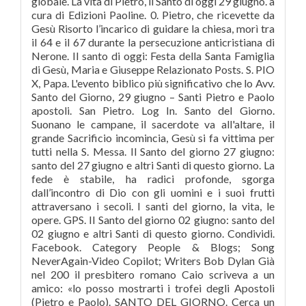
globale. La vita di Pietro, il Santo di oggi 29 giugno. a
cura di Edizioni Paoline. 0. Pietro, che ricevette da
Gesù Risorto l’incarico di guidare la chiesa, morì tra
il 64 e il 67 durante la persecuzione anticristiana di
Nerone. Il santo di oggi: Festa della Santa Famiglia
di Gesù, Maria e Giuseppe Relazionato Posts. S. PIO
X, Papa. L'evento biblico più significativo che lo Avv.
Santo del Giorno, 29 giugno – Santi Pietro e Paolo
apostoli. San Pietro. Log In. Santo del Giorno.
Suonano le campane, il sacerdote va all'altare, il
grande Sacrificio incomincia, Gesù si fa vittima per
tutti nella S. Messa. Il Santo del giorno 27 giugno:
santo del 27 giugno e altri Santi di questo giorno. La
fede è stabile, ha radici profonde, sgorga
dall’incontro di Dio con gli uomini e i suoi frutti
attraversano i secoli. I santi del giorno, la vita, le
opere. GPS. Il Santo del giorno 02 giugno: santo del
02 giugno e altri Santi di questo giorno. Condividi.
Facebook. Category People & Blogs; Song
NeverAgain-Video Copilot; Writers Bob Dylan Già
nel 200 il presbitero romano Caio scriveva a un
amico: «lo posso mostrarti i trofei degli Apostoli
(Pietro e Paolo). SANTO DEL GIORNO. Cerca un