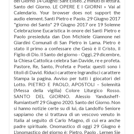
del Giorno 14 Giugno: Sant’Eliseo. 2 minuti di lettura.
Santo del Giorno. LE OPERE E I GIORNI » Vai al
Calendario. Your browser does not support the
audio element. Santi Pietro e Paolo. 29 Giugno 2017
"giorno del Santo" 29 Giugno 2017 ore 19 Solenne
Celebrazione Eucaristica in onore dei Santi Pietro e
Paolo presieduta dan Don Michiele Giannone nei
Giardini Comunali di San Pietro in Lama. Pietro è
stato il primo a confessare che Gesù è il Cristo, il
Figlio di Dio. Il Santo del giorno - Oggi, 29 dicembre,
la Chiesa Cattolica celebra San Davide, re e profeta.
Pastore, Re, Santo, Profeta e Poeta: questi sono i
titoli di David. Riduci carattere Ingrandisci carattere
Stampa la pagina. Avviso per tutti i giocatori del
Lotto. PIETRO E PAOLO, APOSTOLI – Solennità
(Messa della vigilia) Colore Liturgico Rosso.
SANTO DEL GIORNO. Alessio Yandusheff-
Rumiantseff 29 Giugno 2020. Santo del Giorno. Non
si hanno notizie certe su di lui, da Landolfo Seniore
sappiamo che si trattava di un vescovo venuto in
Italia al seguito di Carlo Magno, di cui era anche
padre spirituale. Onomastico di oggi 29 Giugno è
L'onomastico del giorno è: Pietro, Paolo . Lernen Sie