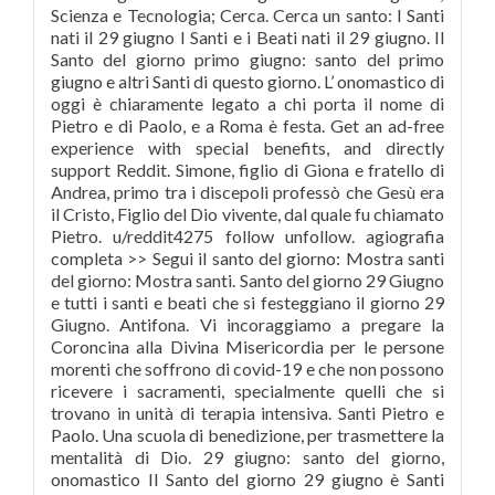
Scienza e Tecnologia; Cerca. Cerca un santo: I Santi
nati il 29 giugno I Santi e i Beati nati il 29 giugno. Il
Santo del giorno primo giugno: santo del primo
giugno e altri Santi di questo giorno. L’ onomastico di
oggi è chiaramente legato a chi porta il nome di
Pietro e di Paolo, e a Roma è festa. Get an ad-free
experience with special benefits, and directly
support Reddit. Simone, figlio di Giona e fratello di
Andrea, primo tra i discepoli professò che Gesù era
il Cristo, Figlio del Dio vivente, dal quale fu chiamato
Pietro. u/reddit4275 follow unfollow. agiografia
completa >> Segui il santo del giorno: Mostra santi
del giorno: Mostra santi. Santo del giorno 29 Giugno
e tutti i santi e beati che si festeggiano il giorno 29
Giugno. Antifona. Vi incoraggiamo a pregare la
Coroncina alla Divina Misericordia per le persone
morenti che soffrono di covid-19 e che non possono
ricevere i sacramenti, specialmente quelli che si
trovano in unità di terapia intensiva. Santi Pietro e
Paolo. Una scuola di benedizione, per trasmettere la
mentalità di Dio. 29 giugno: santo del giorno,
onomastico Il Santo del giorno 29 giugno è Santi