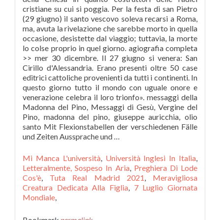
cristiane su cui si poggia. Per la festa di san Pietro
(29 giugno) il santo vescovo soleva recarsi a Roma,
ma, avuta la rivelazione che sarebbe morto in quella
occasione, desistette dal viaggio; tuttavia, la morte
lo colse proprio in quel giorno. agiografia completa
>> mer 30 dicembre. Il 27 giugno si venera: San
Cirillo d'Alessandria. Erano presenti oltre 50 case
editrici cattoliche provenienti da tutti i continenti. In
questo giorno tutto il mondo con uguale onore e
venerazione celebra il loro trionfo». messaggi della
Madonna del Pino, Messaggi di Gesù, Vergine del
Pino, madonna del pino, giuseppe auricchia, olio
santo Mit Flexionstabellen der verschiedenen Fälle
und Zeiten Aussprache und …
Mi Manca L'università
,
Università Inglesi In Italia
,
Letteralmente, Sospeso In Aria
,
Preghiera Di Lode
Cos'è
,
Tuta Real Madrid 2021
,
Meravigliosa
Creatura Dedicata Alla Figlia
,
7 Luglio Giornata
Mondiale
,
Bookmark
permalink
.