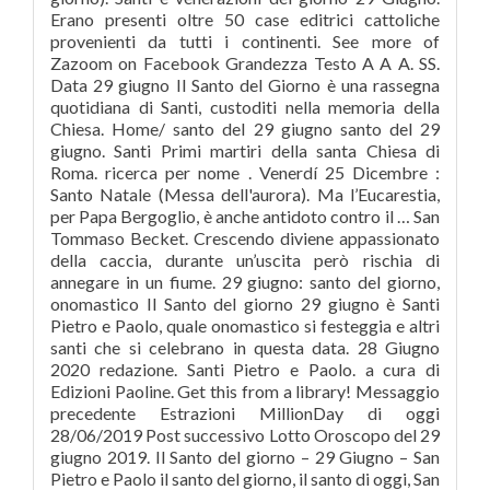
Erano presenti oltre 50 case editrici cattoliche
provenienti da tutti i continenti. See more of
Zazoom on Facebook Grandezza Testo A A A. SS.
Data 29 giugno Il Santo del Giorno è una rassegna
quotidiana di Santi, custoditi nella memoria della
Chiesa. Home/ santo del 29 giugno santo del 29
giugno. Santi Primi martiri della santa Chiesa di
Roma. ricerca per nome . Venerdí 25 Dicembre :
Santo Natale (Messa dell'aurora). Ma l’Eucarestia,
per Papa Bergoglio, è anche antidoto contro il … San
Tommaso Becket. Crescendo diviene appassionato
della caccia, durante un’uscita però rischia di
annegare in un fiume. 29 giugno: santo del giorno,
onomastico Il Santo del giorno 29 giugno è Santi
Pietro e Paolo, quale onomastico si festeggia e altri
santi che si celebrano in questa data. 28 Giugno
2020 redazione. Santi Pietro e Paolo. a cura di
Edizioni Paoline. Get this from a library! Messaggio
precedente Estrazioni MillionDay di oggi
28/06/2019 Post successivo Lotto Oroscopo del 29
giugno 2019. Il Santo del giorno – 29 Giugno – San
Pietro e Paolo il santo del giorno, il santo di oggi, San