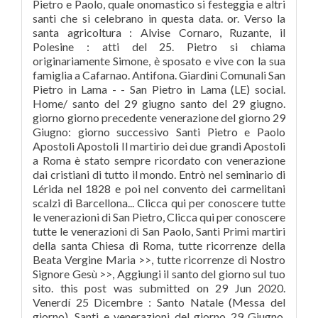
Pietro e Paolo, quale onomastico si festeggia e altri
santi che si celebrano in questa data. or. Verso la
santa agricoltura : Alvise Cornaro, Ruzante, il
Polesine : atti del 25. Pietro si chiama
originariamente Simone, è sposato e vive con la sua
famiglia a Cafarnao. Antifona. Giardini Comunali San
Pietro in Lama - - San Pietro in Lama (LE) social.
Home/ santo del 29 giugno santo del 29 giugno.
giorno giorno precedente venerazione del giorno 29
Giugno: giorno successivo Santi Pietro e Paolo
Apostoli Apostoli Il martirio dei due grandi Apostoli
a Roma è stato sempre ricordato con venerazione
dai cristiani di tutto il mondo. Entrò nel seminario di
Lérida nel 1828 e poi nel convento dei carmelitani
scalzi di Barcellona... Clicca qui per conoscere tutte
le venerazioni di San Pietro, Clicca qui per conoscere
tutte le venerazioni di San Paolo, Santi Primi martiri
della santa Chiesa di Roma, tutte ricorrenze della
Beata Vergine Maria >>, tutte ricorrenze di Nostro
Signore Gesù >>, Aggiungi il santo del giorno sul tuo
sito. this post was submitted on 29 Jun 2020.
Venerdí 25 Dicembre : Santo Natale (Messa del
giorno). Santi e venerazioni del giorno 29 Giugno.