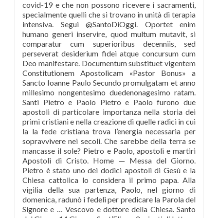
covid-19 e che non possono ricevere i sacramenti,
specialmente quelli che si trovano in unità di terapia
intensiva. Segui @SantoDiOggi. Oportet enim
humano generi inservire, quod multum mutavit, si
comparatur cum superioribus decenniis, sed
perseverat desiderium fidei atque concursum cum
Deo manifestare. Documentum substituet vigentem
Constitutionem Apostolicam «Pastor Bonus» a
Sancto Ioanne Paulo Secundo promulgatam et anno
millesimo nongentesimo duedenonagesimo ratam.
Santi Pietro e Paolo Pietro e Paolo furono due
apostoli di particolare importanza nella storia dei
primi cristiani e nella creazione di quelle radici in cui
la la fede cristiana trova l’energia necessaria per
sopravvivere nei secoli. Che sarebbe della terra se
mancasse il sole? Pietro e Paolo, apostoli e martiri
Apostoli di Cristo. Home — Messa del Giorno.
Pietro è stato uno dei dodici apostoli di Gesù e la
Chiesa cattolica lo considera il primo papa. Alla
vigilia della sua partenza, Paolo, nel giorno di
domenica, radunò i fedeli per predicare la Parola del
Signore e … Vescovo e dottore della Chiesa. Santo