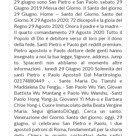
29 giugno sono San Pietro e San Paolo. sabato 29
Giugno 2019 Messa del Giorno. Il Santo del giorno
29 Giugno. Home — Santo del Giorno. Santo del
Giorno. X 29 Agosto 2020; 72 discepoli e la gioia del
Regno 29 Agosto 2020; Onora il padre e la madre –
Il quarto comandamento 29 Agosto 2020 Tutto il
Popolo di Dio è debitore verso di loro per il dono
della fede. Santi Pietro e Paolo get reddit premium.
Pietro apostolo e Paolo dottore delle genti hanno
insegnato a noi la tua legge, Signore. address. Jump
to. Spiacenti non abbiamo al momento altre
informazioni . lunedì 29 Giugno 2020 Solennità dei
santi Pietro e Paolo Apostoli Dal Martirologio.
02174880449 -, - Sante Maria Du Tianshi e
Maddalena Du Fengju, - San Paolo Wu Yan, Giovan
Battista Wu Mantang e Paolo Wu Wanshu, -Santi
Paolo Hong Yong-ju, Giovanni Yi Mun-u e Barbara
Ch'oe Yong-i, Cuore Immacolato della Beata Vergine
Maria. Segui @SantoDiOggi. Cerca un santo:
Venerazione del Giorno. Santo del giorno: oggi, 29
giugno, si celebrano San Pietro e Paolo, i due
apostoli patroni di Roma, fondamentali per la storia
della Chiesa in quanto costruttori delle radici