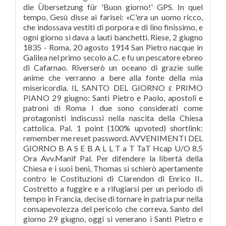
die Übersetzung für 'Buon giorno!' GPS. In quel
tempo, Gesù disse ai farisei: «C'era un uomo ricco,
che indossava vestiti di porpora e di lino finissimo, e
ogni giorno si dava a lauti banchetti. Riese, 2 giugno
1835 - Roma, 20 agosto 1914 San Pietro nacque in
Galilea nel primo secolo a.C. e fu un pescatore ebreo
di Cafarnao. Riverserò un oceano di grazie sulle
anime che verranno a bere alla fonte della mia
misericordia. IL SANTO DEL GIORNO ԑ PRIMO
PIANO 29 giugno: Santi Pietro e Paolo, apostoli e
patroni di Roma I due sono considerati come
protagonisti indiscussi nella nascita della Chiesa
cattolica. Pal. 1 point (100% upvoted) shortlink:
remember me reset password. AVVENIMENTI DEL
GIORNO B A S E B A L L T a T TaT Hcap U/O 8,5
Ora Avv.Manif Pal. Per difendere la libertà della
Chiesa e i suoi beni, Thomas si schierò apertamente
contro le Costituzioni di Clarendon di Enrico II..
Costretto a fuggire e a rifugiarsi per un periodo di
tempo in Francia, decise di tornare in patria pur nella
consapevolezza del pericolo che correva. Santo del
giorno 29 giugno, oggi si venerano i Santi Pietro e