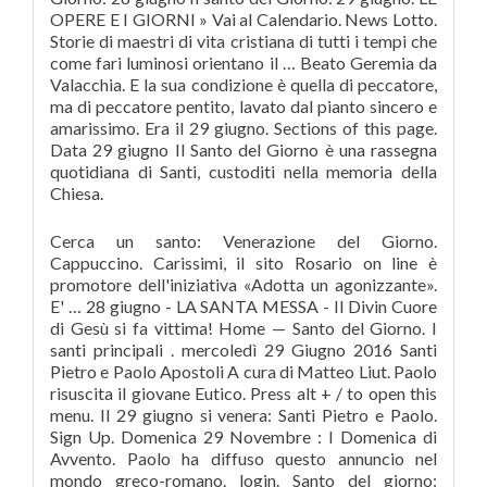
OPERE E I GIORNI » Vai al Calendario. News Lotto.
Storie di maestri di vita cristiana di tutti i tempi che
come fari luminosi orientano il … Beato Geremia da
Valacchia. E la sua condizione è quella di peccatore,
ma di peccatore pentito, lavato dal pianto sincero e
amarissimo. Era il 29 giugno. Sections of this page.
Data 29 giugno Il Santo del Giorno è una rassegna
quotidiana di Santi, custoditi nella memoria della
Chiesa.
Cerca un santo: Venerazione del Giorno.
Cappuccino. Carissimi, il sito Rosario on line è
promotore dell'iniziativa «Adotta un agonizzante».
E' … 28 giugno - LA SANTA MESSA - Il Divin Cuore
di Gesù si fa vittima! Home — Santo del Giorno. I
santi principali . mercoledì 29 Giugno 2016 Santi
Pietro e Paolo Apostoli A cura di Matteo Liut. Paolo
risuscita il giovane Eutico. Press alt + / to open this
menu. Il 29 giugno si venera: Santi Pietro e Paolo.
Sign Up. Domenica 29 Novembre : I Domenica di
Avvento. Paolo ha diffuso questo annuncio nel
mondo greco-romano. login. Santo del giorno;