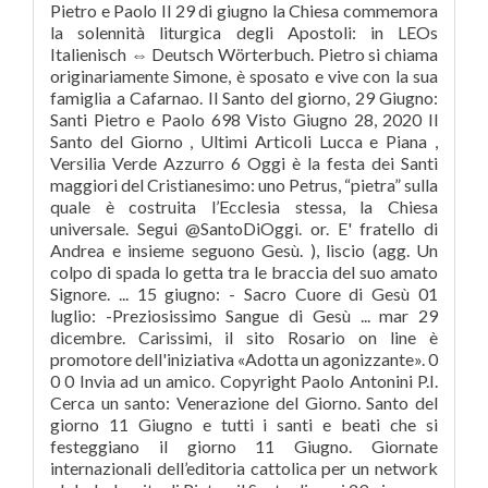
Pietro e Paolo Il 29 di giugno la Chiesa commemora
la solennità liturgica degli Apostoli: in LEOs
Italienisch ⇔ Deutsch Wörterbuch. Pietro si chiama
originariamente Simone, è sposato e vive con la sua
famiglia a Cafarnao. Il Santo del giorno, 29 Giugno:
Santi Pietro e Paolo 698 Visto Giugno 28, 2020 Il
Santo del Giorno , Ultimi Articoli Lucca e Piana ,
Versilia Verde Azzurro 6 Oggi è la festa dei Santi
maggiori del Cristianesimo: uno Petrus, “pietra” sulla
quale è costruita l’Ecclesia stessa, la Chiesa
universale. Segui @SantoDiOggi. or. E' fratello di
Andrea e insieme seguono Gesù. ), liscio (agg. Un
colpo di spada lo getta tra le braccia del suo amato
Signore. ... 15 giugno: - Sacro Cuore di Gesù 01
luglio: -Preziosissimo Sangue di Gesù ... mar 29
dicembre. Carissimi, il sito Rosario on line è
promotore dell'iniziativa «Adotta un agonizzante». 0
0 0 Invia ad un amico. Copyright Paolo Antonini P.I.
Cerca un santo: Venerazione del Giorno. Santo del
giorno 11 Giugno e tutti i santi e beati che si
festeggiano il giorno 11 Giugno. Giornate
internazionali dell’editoria cattolica per un network