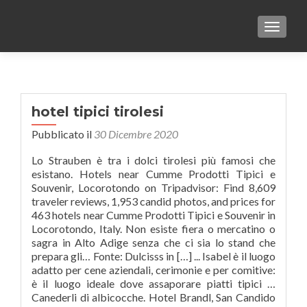
TOGGLE
hotel tipici tirolesi
Pubblicato il
30 Dicembre 2020
Lo Strauben è tra i dolci tirolesi più famosi che
esistano. Hotels near Cumme Prodotti Tipici e
Souvenir, Locorotondo on Tripadvisor: Find 8,609
traveler reviews, 1,953 candid photos, and prices for
463 hotels near Cumme Prodotti Tipici e Souvenir in
Locorotondo, Italy. Non esiste fiera o mercatino o
sagra in Alto Adige senza che ci sia lo stand che
prepara gli… Fonte: Dulcisss in […] ... Isabel è il luogo
adatto per cene aziendali, cerimonie e per comitive:
è il luogo ideale dove assaporare piatti tipici …
Canederli di albicocche. Hotel Brandl, San Candido