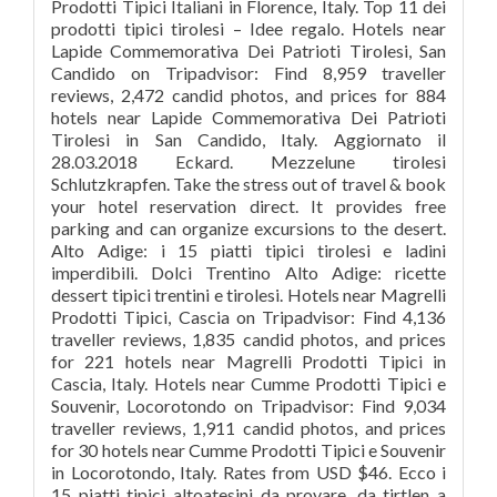
Prodotti Tipici Italiani in Florence, Italy. Top 11 dei
prodotti tipici tirolesi – Idee regalo. Hotels near
Lapide Commemorativa Dei Patrioti Tirolesi, San
Candido on Tripadvisor: Find 8,959 traveller
reviews, 2,472 candid photos, and prices for 884
hotels near Lapide Commemorativa Dei Patrioti
Tirolesi in San Candido, Italy. Aggiornato il
28.03.2018 Eckard. Mezzelune tirolesi
Schlutzkrapfen. Take the stress out of travel & book
your hotel reservation direct. It provides free
parking and can organize excursions to the desert.
Alto Adige: i 15 piatti tipici tirolesi e ladini
imperdibili. Dolci Trentino Alto Adige: ricette
dessert tipici trentini e tirolesi. Hotels near Magrelli
Prodotti Tipici, Cascia on Tripadvisor: Find 4,136
traveller reviews, 1,835 candid photos, and prices
for 221 hotels near Magrelli Prodotti Tipici in
Cascia, Italy. Hotels near Cumme Prodotti Tipici e
Souvenir, Locorotondo on Tripadvisor: Find 9,034
traveller reviews, 1,911 candid photos, and prices
for 30 hotels near Cumme Prodotti Tipici e Souvenir
in Locorotondo, Italy. Rates from USD $46. Ecco i
15 piatti tipici altoatesini da provare, da tirtlen a