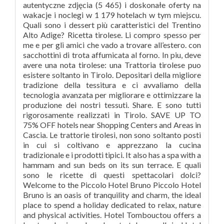
autentyczne zdjęcia (5 465) i doskonałe oferty na
wakacje i noclegi w 1 179 hotelach w tym miejscu.
Quali sono i dessert più caratteristici del Trentino
Alto Adige? Ricetta tirolese. Li compro spesso per
me e per gli amici che vado a trovare all’estero. con
sacchottini di trota affumicata al forno. In piu, deve
avere una nota tirolese: una Trattoria tirolese puo
esistere soltanto in Tirolo. Depositari della migliore
tradizione della tessitura e ci avvaliamo della
tecnologia avanzata per migliorare e ottimizzare la
produzione dei nostri tessuti. Share. E sono tutti
rigorosamente realizzati in Tirolo. SAVE UP TO
75% OFF hotels near Shopping Centers and Areas in
Cascia. Le trattorie tirolesi, non sono soltanto posti
in cui si coltivano e apprezzano la cucina
tradizionale e i prodotti tipici. It also has a spa with a
hammam and sun beds on its sun terrace. E quali
sono le ricette di questi spettacolari dolci?
Welcome to the Piccolo Hotel Bruno Piccolo Hotel
Bruno is an oasis of tranquility and charm, the ideal
place to spend a holiday dedicated to relax, nature
and physical activities. Hotel Tombouctou offers a