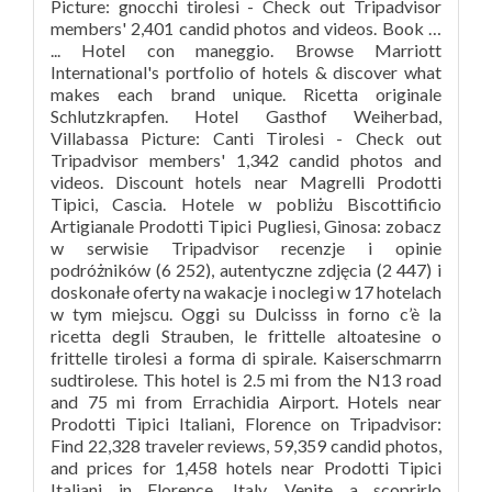
Picture: gnocchi tirolesi - Check out Tripadvisor
members' 2,401 candid photos and videos. Book …
... Hotel con maneggio. Browse Marriott
International's portfolio of hotels & discover what
makes each brand unique. Ricetta originale
Schlutzkrapfen. Hotel Gasthof Weiherbad,
Villabassa Picture: Canti Tirolesi - Check out
Tripadvisor members' 1,342 candid photos and
videos. Discount hotels near Magrelli Prodotti
Tipici, Cascia. Hotele w pobliżu Biscottificio
Artigianale Prodotti Tipici Pugliesi, Ginosa: zobacz
w serwisie Tripadvisor recenzje i opinie
podróżników (6 252), autentyczne zdjęcia (2 447) i
doskonałe oferty na wakacje i noclegi w 17 hotelach
w tym miejscu. Oggi su Dulcisss in forno c’è la
ricetta degli Strauben, le frittelle altoatesine o
frittelle tirolesi a forma di spirale. Kaiserschmarrn
sudtirolese. This hotel is 2.5 mi from the N13 road
and 75 mi from Errachidia Airport. Hotels near
Prodotti Tipici Italiani, Florence on Tripadvisor:
Find 22,328 traveler reviews, 59,359 candid photos,
and prices for 1,458 hotels near Prodotti Tipici
Italiani in Florence, Italy. Venite a scoprirlo