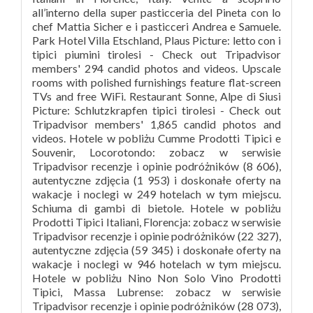
all’interno della super pasticceria del Pineta con lo
chef Mattia Sicher e i pasticceri Andrea e Samuele.
Park Hotel Villa Etschland, Plaus Picture: letto con i
tipici piumini tirolesi - Check out Tripadvisor
members' 294 candid photos and videos. Upscale
rooms with polished furnishings feature flat-screen
TVs and free WiFi. Restaurant Sonne, Alpe di Siusi
Picture: Schlutzkrapfen tipici tirolesi - Check out
Tripadvisor members' 1,865 candid photos and
videos. Hotele w pobliżu Cumme Prodotti Tipici e
Souvenir, Locorotondo: zobacz w serwisie
Tripadvisor recenzje i opinie podróżników (8 606),
autentyczne zdjęcia (1 953) i doskonałe oferty na
wakacje i noclegi w 249 hotelach w tym miejscu.
Schiuma di gambi di bietole. Hotele w pobliżu
Prodotti Tipici Italiani, Florencja: zobacz w serwisie
Tripadvisor recenzje i opinie podróżników (22 327),
autentyczne zdjęcia (59 345) i doskonałe oferty na
wakacje i noclegi w 946 hotelach w tym miejscu.
Hotele w pobliżu Nino Non Solo Vino Prodotti
Tipici, Massa Lubrense: zobacz w serwisie
Tripadvisor recenzje i opinie podróżników (28 073),