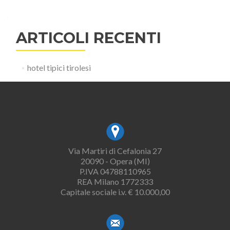
ARTICOLI RECENTI
hotel tipici tirolesi
Via Martiri di Cefalonia 27
20090 - Opera (MI)
P.IVA 04788110965
REA Milano 1772333
Capitale sociale i.v. € 10.000,00