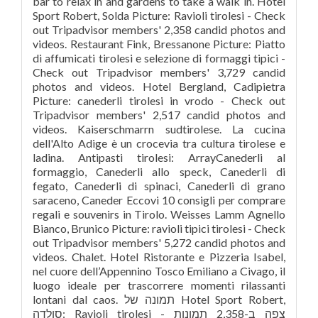
bar to relax in and gardens to take a walk in. Hotel
Sport Robert, Solda Picture: Ravioli tirolesi - Check
out Tripadvisor members' 2,358 candid photos and
videos. Restaurant Fink, Bressanone Picture: Piatto
di affumicati tirolesi e selezione di formaggi tipici -
Check out Tripadvisor members' 3,729 candid
photos and videos. Hotel Bergland, Cadipietra
Picture: canederli tirolesi in vrodo - Check out
Tripadvisor members' 2,517 candid photos and
videos. Kaiserschmarrn sudtirolese. La cucina
dell'Alto Adige è un crocevia tra cultura tirolese e
ladina. Antipasti tirolesi: ArrayCanederli al
formaggio, Canederli allo speck, Canederli di
fegato, Canederli di spinaci, Canederli di grano
saraceno, Caneder Eccovi 10 consigli per comprare
regali e souvenirs in Tirolo. Weisses Lamm Agnello
Bianco, Brunico Picture: ravioli tipici tirolesi - Check
out Tripadvisor members' 5,272 candid photos and
videos. Chalet. Hotel Ristorante e Pizzeria Isabel,
nel cuore dell’Appennino Tosco Emiliano a Civago, il
luogo ideale per trascorrere momenti rilassanti
lontani dal caos. תמונה של ‪Hotel Sport Robert‬,
סולדה: Ravioli tirolesi - צפה ב-2,358 תמונות