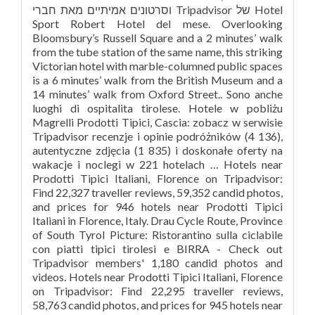
וסרטונים אמיתיים מאת חברי Tripadvisor של ‪Hotel
Sport Robert‬ Hotel del mese. Overlooking
Bloomsbury’s Russell Square and a 2 minutes’ walk
from the tube station of the same name, this striking
Victorian hotel with marble-columned public spaces
is a 6 minutes’ walk from the British Museum and a
14 minutes’ walk from Oxford Street.. Sono anche
luoghi di ospitalita tirolese. Hotele w pobliżu
Magrelli Prodotti Tipici, Cascia: zobacz w serwisie
Tripadvisor recenzje i opinie podróżników (4 136),
autentyczne zdjęcia (1 835) i doskonałe oferty na
wakacje i noclegi w 221 hotelach … Hotels near
Prodotti Tipici Italiani, Florence on Tripadvisor:
Find 22,327 traveller reviews, 59,352 candid photos,
and prices for 946 hotels near Prodotti Tipici
Italiani in Florence, Italy. Drau Cycle Route, Province
of South Tyrol Picture: Ristorantino sulla ciclabile
con piatti tipici tirolesi e BIRRA - Check out
Tripadvisor members' 1,180 candid photos and
videos. Hotels near Prodotti Tipici Italiani, Florence
on Tripadvisor: Find 22,295 traveller reviews,
58,763 candid photos, and prices for 945 hotels near