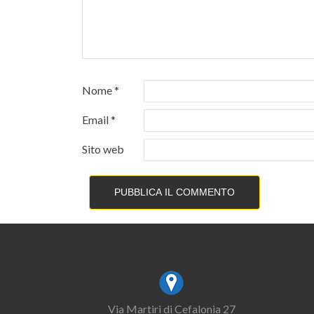
Nome
*
Email
*
Sito web
Via Martiri di Cefalonia 27