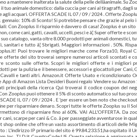
o a mantenere inalterata la salute della pelle dellâanimale. Su Zo
 il tuo animale domestico: dalla cuccia per cani al tiragraffi, dagli 
ie agli acquari. OFFERTA SCADE IL 07 / 09 / 2024 . Offerte Zooplu
21 gennaio: 10% di Sconto! Si potrebbe pensare che grazie al pelo i
ali: Con Zooplus il risparmio è davvero di casa! Zooplus è un sit
, come cani, gatti, cavalli, uccelli, pesci e â¦ Super offerte e scont
l suo catalogo, vanta oltre 8.000 prodotti per animali domestici, tut
li, sanitari e tutto â¦ Sbrigati. Maggiori informazioni . 50%. Risp
ooplus.it! Puoi trovare le migliori marche come Forza10, Royal C
one offerte del sito troverai sempre numerosi articoli scontati e c
e sconto sulle offerte. Scopri le migliori offerte e i migliori p
tti per la pulizia e il benessere, accessori e giocattoli per Cani, G
 Cavalli e tanti altri. Amazon.it Offerte Usato e ricondizionato O
e App di Amazon Lista Desideri Buoni regalo Vendere su Amazon
ati principali della ricerca Qui troverai il codice coupon del ne
on Zooplus puoi ottenere il 5% di sconto automatico sul tuo pro
s. SCADE IL 07 / 09 / 2024 . E 'per essere un ben noto che checkou
ine per risparmiare denaro. Scopri tutte le offerte Zooplus su Il So
permettono di risparmiare fino al 60%. VAI ALL'OFFERTA. Da zo
cani, scarpe per cani & Co. â per passeggiate avventurose in qual
t shop online che offre un vasto assortimento di articoli delle Mig
o : L'indirizzo IP primario del sito è 99.84.233.51,ha ospitato il U
com Inc. TLD:it CountryCode:US Questa relazione è aggiornata 