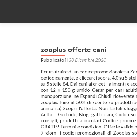
zooplus offerte cani
Pubblicato il
30 Dicembre 2020
Per usufruire di un codice promozionale su Zoop
periodicamente, e cliccarci sopra. 4,0 su 5 stel
su 5 stelle 84. Dai cani ai criceti: alimenti e 
con 12 x 150 g umido Cesar per cani adulti,
monoporzione, ne Espandi Chiudi riceverete al
zooplus: Fino al 50% di sconto su prodotti se
animali â¦ Scopri l'offerta. Non farteli sfu
Author: Gerlinde, Blog: gatti, cani, Codici S
consigli, prodotti alimentari Codice prom
GRATIS! Termini e condizioni Offerte valide o
7 giorni i codici promozionali di Zooplus son