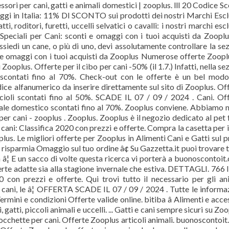
ssori per cani, gatti e animali domestici | zooplus. lll 20 Codice S
ggi in Italia: 11% DI SCONTO sui prodotti dei nostri Marchi Escl
i, roditori, furetti, uccelli selvatici o cavalli: i nostri marchi escl
 Speciali per Cani: sconti e omaggi con i tuoi acquisti da Zoopl
di un cane, o più di uno, devi assolutamente controllare la se
ti e omaggi con i tuoi acquisti da Zooplus Numerose offerte Zoopl
Zooplus. Offerte per il cibo per cani -50% (il 1.7.) Infatti, nella se
li scontati fino al 70%. Check-out con le offerte è un bel mod
dice alfanumerico da inserire direttamente sul sito di Zooplus. Of
ccioli scontati fino al 50%. SCADE IL 07 / 09 / 2024 . Cani. Of
male domestico scontati fino al 70%. Zooplus conviene. Abbiamo 
er cani - zooplus . Zooplus. Zooplus è il negozio dedicato al pet
cani: Classifica 2020 con prezzi e offerte. Compra la casetta per i
us. Le migliori offerte per Zooplus in Alimenti Cani e Gatti sul 
risparmia Omaggio sul tuo ordine â¢ Su Gazzetta.it puoi trovare 
a â¦ E un sacco di volte questa ricerca vi porterà a buonoscontoit
perte adatte sia alla stagione invernale che estiva. DETTAGLI. 766 l
0 con prezzi e offerte. Qui trovi tutto il necessario per gli an
r cani, le â¦ OFFERTA SCADE IL 07 / 09 / 2024 . Tutte le informa
 Termini e condizioni Offerte valide online. bitiba â Alimenti e acce
gatti, piccoli animali e uccelli. ... Gatti e cani sempre sicuri su Zoo
cchette per cani. Offerte Zooplus articoli animali. buonoscontoi