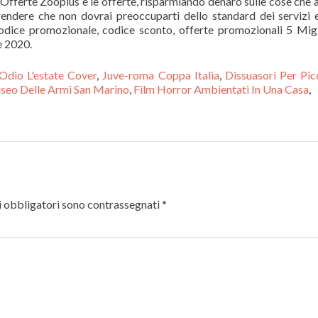
 Offerte Zooplus e le offerte, risparmiando denaro sulle cose che 
endere che non dovrai preoccuparti dello standard dei servizi 
ice promozionale, codice sconto, offerte promozionali 5 Mig
 2020.
Odio L'estate Cover
,
Juve-roma Coppa Italia
,
Dissuasori Per Pic
eo Delle Armi San Marino
,
Film Horror Ambientati In Una Casa
,
 obbligatori sono contrassegnati
*