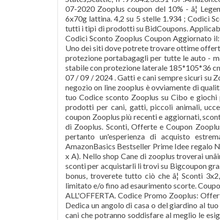
07-2020 Zooplus coupon del 10% - â¦ Lege
6x70g lattina. 4,2 su 5 stelle 1.934 ; Codici 
tutti i tipi di prodotti su BidCoupons. Applicab
Codici Sconto Zooplus Coupon Aggiornato il: 
Uno dei siti dove potrete trovare ottime offerte
protezione portabagagli per tutte le auto - mat
stabile con protezione laterale 185*105*36 c
07 / 09 / 2024 . Gatti e cani sempre sicuri su
negozio on line zooplus è ovviamente di qual
tuo Codice sconto Zooplus su Cibo e giochi pe
prodotti per cani, gatti, piccoli animali, ucc
coupon Zooplus più recenti e aggiornati, scon
di Zooplus. Sconti, Offerte e Coupon Zoopl
pertanto un'esperienza di acquisto estre
AmazonBasics Bestseller Prime Idee regalo Novi
x A). Nello shop Cane di zooplus troverai unâi
sconti per acquistarli li trovi su Bigcoupon gr
bonus, troverete tutto ciò che â¦ Sconti 3
limitato e/o fino ad esaurimento scorte. Coupo
ALL'OFFERTA. Codice Promo Zooplus: Offerte 
Dedica un angolo di casa o del giardino al tu
cani che potranno soddisfare al meglio le esige