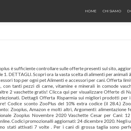
HOME
CHI SIAMO
D
lus è sufficiente controllare sulle offerte presenti sul sito, aggio
le 1. DETTAGLI. Scopri ora la vasta scelta di alimenti per animali â
accessori top per ogni pet Alimenti e accessori per cani. Offerta limi
 con tanti pezzi di carne, vitamine e minerali in comode vasc
tre 2 vaschette gratis! Clicca qui per visualizzare Offerte di N
lezionati. Dettagli Offerta Risparmia sui migliori prodotti per i
ggire! Codice sconto ZooPlus del 10% extra codice (il 28.4.) Zoo
conto: Zooplus, Amazon e molti altri, Argomenti: alimentazione fe
ozionale Zooplus Novembre 2020 Vaschette Cesar per Cani: 12
nline. Codici promozionalli aggiornati: 24 dicembre 2020. Negli u
o stati attivati 7 volte . Per i cani di grossa taglia sono perfe