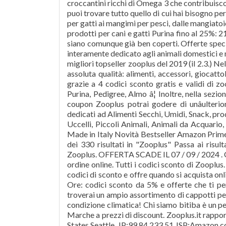
croccantini ricchi di Omega 3 che contribuiscon
puoi trovare tutto quello di cui hai bisogno per
per gatti ai mangimi per pesci, dalle mangiato
prodotti per cani e gatti Purina fino al 25%: 
siano comunque già ben coperti. Offerte speci
interamente dedicato agli animali domestici e non
migliori topseller zooplus del 2019 (il 2.3.) Ne
assoluta qualità: alimenti, accessori, giocatto
grazie a 4 codici sconto gratis e validi di z
Purina, Pedigree, Almo â¦ Inoltre, nella sezi
coupon Zooplus potrai godere di unâulterior
dedicati ad Alimenti Secchi, Umidi, Snack, prodo
Uccelli, Piccoli Animali, Animali da Acquario,
Made in Italy Novità Bestseller Amazon Prim
dei 330 risultati in "Zooplus" Passa ai risult
Zooplus. OFFERTA SCADE IL 07 / 09 / 2024 . C
ordine online. Tutti i codici sconto di Zooplu
codici di sconto e offre quando si acquista onl
Ore: codici sconto da 5% e offerte che ti 
troverai un ampio assortimento di cappotti per 
condizione climatica! Chi siamo bitiba è un pe
Marche a prezzi di discount. Zooplus.it rapport
States,Seattle, IP:99.84.233.51 ISP:Amazon.