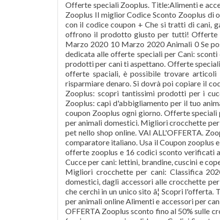
Offerte speciali Zooplus. Title:Alimenti e acce
Zooplus Il miglior Codice Sconto Zooplus di o
con il codice coupon + Che si tratti di cani, gatt
offrono il prodotto giusto per tutti! Offerte
Marzo 2020 10 Marzo 2020 Animali 0 Se possie
dedicata alle offerte speciali per Cani: scon
prodotti per cani ti aspettano. Offerte speciali 
offerte spaciali, è possibile trovare artico
risparmiare denaro. Si dovrà poi copiare il co
Zooplus: scopri tantissimi prodotti per i cu
Zooplus: capi d'abbigliamento per il tuo ani
coupon Zooplus ogni giorno. Offerte speciali p
per animali domestici. Migliori crocchette per 
pet nello shop online. VAI ALL'OFFERTA. Zoopl
comparatore italiano. Usa il Coupon zooplus e 
offerte zooplus e 16 codici sconto verificati 
Cucce per cani: lettini, brandine, cuscini e co
Migliori crocchette per cani: Classifica 202
domestici, dagli accessori alle crocchette pe
che cerchi in un unico sito â¦ Scopri l'offerta.
per animali online Alimenti e accessori per cani, 
OFFERTA Zooplus sconto fino al 50% sulle cro