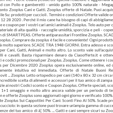
nd con Pollo e gamberetti - umido gatto 100% naturale - Mega
Sconto Zooplus Cani e Gatti. Zooplus offerte di Natale. Puoi acqui
ile Su: prodotti per cuccioli . Termini e condizioni Offerte valide on
12 28 2020 . Perché il mio cane ha bisogno di capi di abbigliam
 e coupon per i vostri cari amici animali è Zooplus. Telo auto per c
eriale di alta qualità - raccoglie umidità, sporcizia e peli - cope
m di SMARTPEAS. Offerte antiparassitari Frontline Zooplus. SCA
 Zooplus. Comprare da zooplus è facile e conveniente! Ogni prodott
ità molto superiore. SCADE TRA 1948 GIORNI. Entra adesso e scop
r Cani, Gatti, Animali e molto altro. Lo sconto vale sull'acquis
elli e cavalli. Basta risparmiare denaro da Ciaoofferte.it e otten
ti e codici promozionali per Zooplus. Zooplus. Come ottenere i c
us per Dicembre 2020 Zooplus opera esclusivamente online, ed 
mamente intuitiva ed immediata. Offerte di Natale Buoni Re
t ... Zooplus Letto ortopedico per cani (140 x 80 x 32 cm circa (
ncredibile scelta di alimenti e accessori per il tuo amico di zampa 
azie ai nostri Codici sconto e Coupon Zooplus. Offerte speciali, sco
x2, 1+1 omaggio e molto altro ancora valide per un periodo di 
n e offerte Zooplus sono aggiornati ogni giorno e verificato 100%
Zooplus Sui Cappottini Per Cani: Sconti Fino Al 50%. Scade pr
o cucciolo: in questa sezione puoi trovare un'ampia gamma di cucc
nze del tuo amico di â¦ 50%. ... Gatti e cani sempre sicuri su Zoo