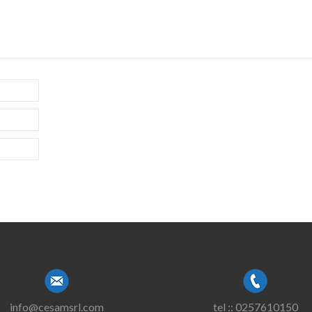
info@cesamsrl.com
tel :: 0257610150