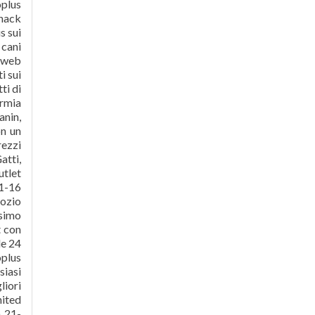
oplus
snack
s sui
 cani
o web
i sui
ti di
armia
anin,
on un
rezzi
atti,
utlet
 1-16
gozio
ssimo
t con
le 24
oplus
siasi
liori
nited
a 21-