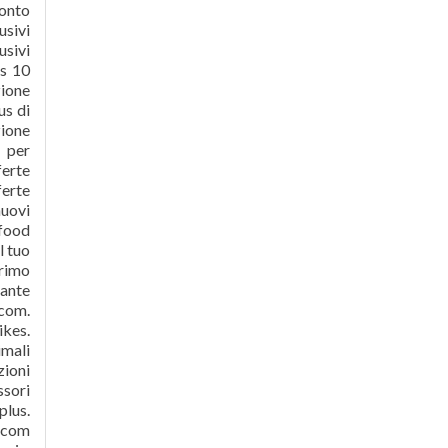
conto
usivi
usivi
us 10
zione
us di
zione
o per
ferte
ferte
nuovi
 food
l tuo
primo
tante
.com.
ikes.
imali
zioni
ssori
plus.
t.com