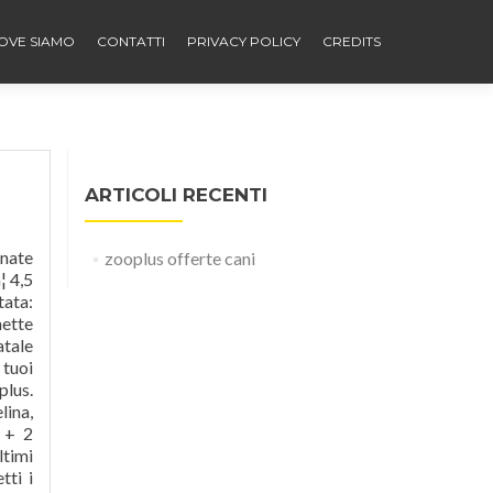
OVE SIAMO
CONTATTI
PRIVACY POLICY
CREDITS
ARTICOLI RECENTI
rnate
zooplus offerte cani
¦ 4,5
tata:
hette
atale
 tuoi
plus.
lina,
 + 2
ltimi
tti i