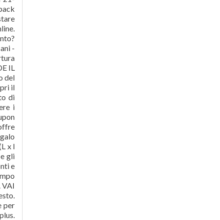
pack
stare
line.
ento?
ani -
rtura
DE IL
o del
ri il
to di
ere i
oupon
offre
galo
L x l
e gli
nti e
tempo
. VAI
esto.
e per
plus.