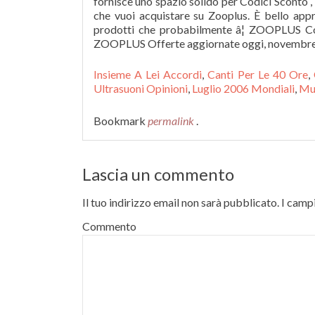
fornisce uno spazio solido per Codici Sconto ,
che vuoi acquistare su Zooplus. È bello appr
prodotti che probabilmente â¦ ZOOPLUS Cod
ZOOPLUS Offerte aggiornate oggi, novembre
Insieme A Lei Accordi
,
Canti Per Le 40 Ore
,
Ultrasuoni Opinioni
,
Luglio 2006 Mondiali
,
Mus
Bookmark
permalink
.
Lascia un commento
Il tuo indirizzo email non sarà pubblicato.
I campi
Commento