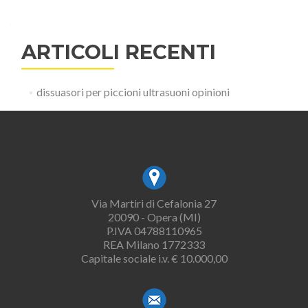
ARTICOLI RECENTI
dissuasori per piccioni ultrasuoni opinioni
Via Martiri di Cefalonia 27
20090 - Opera (MI)
P.IVA 04788110965
REA Milano 1772333
Capitale sociale i.v. € 10.000,00