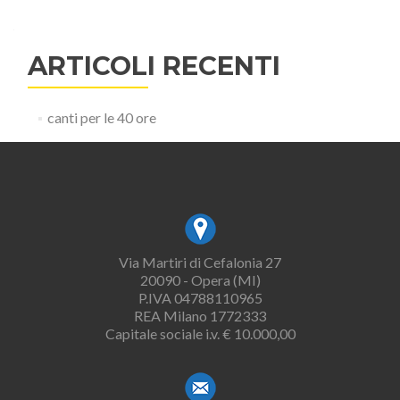
ARTICOLI RECENTI
canti per le 40 ore
Via Martiri di Cefalonia 27
20090 - Opera (MI)
P.IVA 04788110965
REA Milano 1772333
Capitale sociale i.v. € 10.000,00