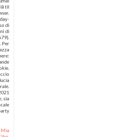
 Mia
Cibo
,