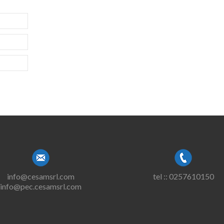
info@cesamsrl.com
tel :: 0257610150
info@pec.cesamsrl.com