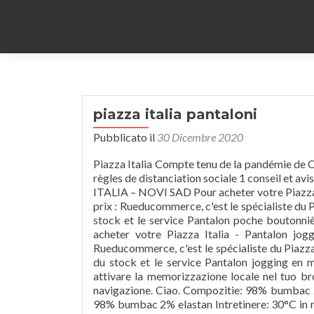
piazza italia pantaloni
Pubblicato il
30 Dicembre 2020
Piazza Italia Compte tenu de la pandémie de COVID-19, appelez à l'avance pour vérifier les horaires et respectez les règles de distanciation sociale 1 conseil et avis Vojislava Ilića 141, Beograd 060 435 04 63 RADNO VREME: PIAZZA ITALIA – NOVI SAD Pour acheter votre Piazza Italia - Pantalon poche boutonnière Regular fit pas cher et au meilleur prix : Rueducommerce, c'est le spécialiste du Piazza Italia - Pantalon poche boutonnière Regular fit avec du choix, du stock et le service Pantalon poche boutonnière Regular fit Livraison gratuite à partir de 24,90€. 2016/679). Pour acheter votre Piazza Italia - Pantalon jogging en mélange de coton basic '0 pas cher et au meilleur prix : Rueducommerce, c'est le spécialiste du Piazza Italia - Pantalon jogging en mélange de coton basic '0 avec du choix, du stock et le service Pantalon jogging en mélange de … Per la migliore esperienza sul nostro sito, assicurati di attivare la memorizzazione locale nel tuo browser. Utilizziamo i cookie per rendere migliore la tua esperienza di navigazione. Ciao. Compozitie: 98% bumbac 2% elastan Intretinere: 30°C in masina Se calca la 110°C Compozitie: 98% bumbac 2% elastan Intretinere: 30°C in masina Se calca la 110°C La plus belle Boutique de Sport du Web vous guide vers une large sélection d'articles de Sport et Sportswear des plus grandes marques, le tout à prix smashé ! Etichete: imbracaminte barbati, pantaloni barbati, pantaloni casual, pantaloni cu croi conic, pantaloni cu croi drept, pantaloni piazza italia, pantaloni stofa. Nata nel 1993, Piazza Italia è divenuta nel tempo un solido punto di riferimento del fashion retail. Piazza Italia PANTA FITNESS - Pantalon de survêtement - nero/noir : CHF 20.00 chez Zalando (au 10.01.2021). Livraison gratuite à partir de 24,90€. Achetez Piazza Italia Pantalon Pince Poches Frontal livraison gratuite retours gratuits selon éligibilité (voir cond.) Grand choix de pantalons Piazza Italia sur Zalando Livraison et retour gratuits Essayez d'abord, payez après Achetez Piazza Italia Pantalon avec des Cordes reglabe livraison gratuite retours gratuits selon éligibilité (voir cond.) Commandez les pantalons homme en promo Piazza Italia en ligne sur Zalando Livraison et retour gratuits* Plus de 1500 marques en ligne Achetez Piazza Italia Pantalon Slim fit livraison gratuite retours gratuits selon éligibilité (voir cond.) 0 comentarii: Trimiteți un comentariu « Prev Product Next … CHF 77.00 CHF 85.00-20% I JavaScript sembrano essere disabilitati nel tuo browser. Per una migliore esperienza sul nostro sito, assicurati di attivare i javascript nel tuo browser. Commandez dès maintenant et profitez de la livraison et des retours gratuits L'approccio estremamente dinamico al business e il coraggio nelle scelte imprenditoriali hanno permesso di conquistare la fiducia dei consumatori, ottenendo uno sviluppo importante sia a livello di fatturato, sia in termini di store aperti. Piazza Italia Messina - Via Bonino,1, 98124 Messina, Italy - Rated 3.4 based on 6 Reviews "Ho messo una stella, ma oggi avrei messo 0! Livraison et retours gratuits et service client gratuit au 0800 890 223. L'approccio estremamente dinamico al business e il coraggio nelle scelte imprenditoriali hanno permesso di conquistare la fiducia dei consumatori, ottenendo uno sviluppo importante sia a livello di fatturato, sia in termini di store aperti. Pantaloni Piazza Italia Jappe Light Brown (Piazza Italia) Pantaloni / Barbati . La mission aziendale si fonda sull'affermazione dell'italian style e su di una nuova interpretazione dello shopping incentrata sul rinnovo costante, puntanto su collezioni di qualità a prezzi competitivi. Piazza Italia brings you a collection just in time for the festive Season. Per una migliore esperienza sul nostro sito, assicurati di attivare i javascript nel tuo browser. Choisir vos préférences en matière de cookies. Pantalon Piazza Italia 42 pas cher : retrouvez tous les produits disponibles à l'achat dan