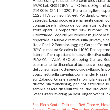
San Piero Santo
,
Feltrinelli Red Firenze
,
Noven
Martini Donne
,
Inter Fiorentina Streaming