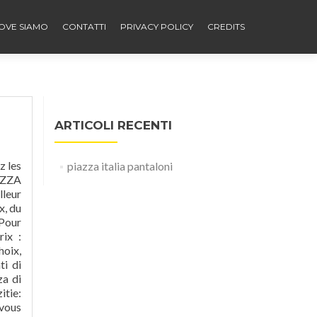
OVE SIAMO
CONTATTI
PRIVACY POLICY
CREDITS
ARTICOLI RECENTI
i fatturato, sia in termini di store aperti. Compozitie: 98% bumbac 2% elastan Intretinere: 30°C in masina Se calca la 110°C 2016/679). Utilizziamo i cookie per rendere migliore la tua esperienza di navigazione. Livraison gratuite à partir de 24,90€. Per rispettare la nuova direttiva sulla privacy, è necessario chiedere il tuo consenso per impostare i cookie. Achat Piazza Ital
piazza italia pantaloni