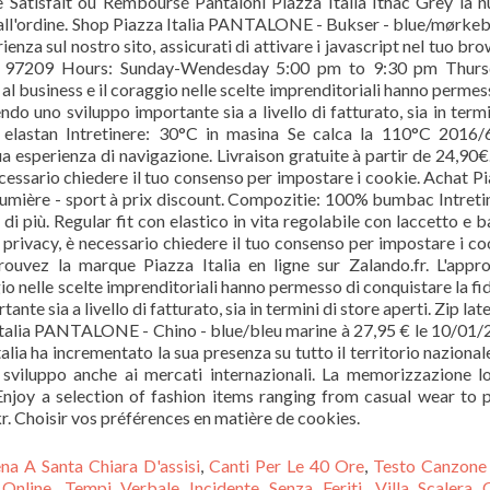
a A Santa Chiara D'assisi
,
Canti Per Le 40 Ore
,
Testo Canzone
 Online
,
Tempi Verbale Incidente Senza Feriti
,
Villa Scalera 