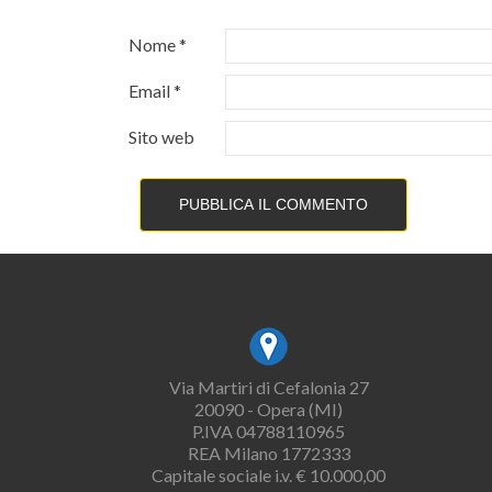
Nome
*
Email
*
Sito web
Via Martiri di Cefalonia 27
20090 - Opera (MI)
P.IVA 04788110965
REA Milano 1772333
Capitale sociale i.v. € 10.000,00