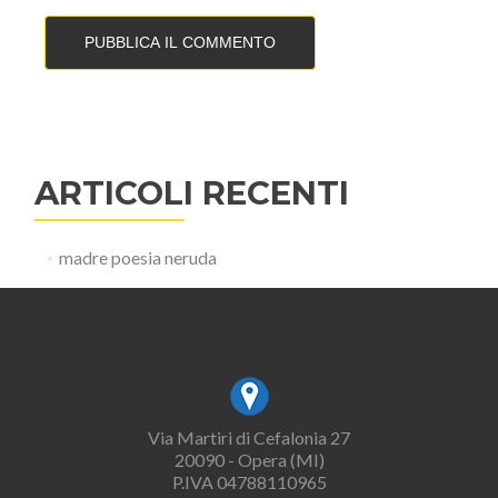
ARTICOLI RECENTI
madre poesia neruda
Via Martiri di Cefalonia 27
20090 - Opera (MI)
P.IVA 04788110965