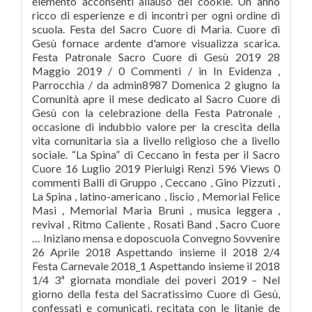
elemento acconsenti allâuso dei cookie. Un anno
ricco di esperienze e di incontri per ogni ordine di
scuola. Festa del Sacro Cuore di Maria. Cuore di
Gesù fornace ardente d'amore visualizza scarica.
Festa Patronale Sacro Cuore di Gesù 2019 28
Maggio 2019 / 0 Commenti / in In Evidenza ,
Parrocchia / da admin8987 Domenica 2 giugno la
Comunità apre il mese dedicato al Sacro Cuore di
Gesù con la celebrazione della Festa Patronale ,
occasione di indubbio valore per la crescita della
vita comunitaria sia a livello religioso che a livello
sociale. “La Spina” di Ceccano in festa per il Sacro
Cuore 16 Luglio 2019 Pierluigi Renzi 596 Views 0
commenti Balli di Gruppo , Ceccano , Gino Pizzuti ,
La Spina , latino-americano , liscio , Memorial Felice
Masi , Memorial Maria Bruni , musica leggera ,
revival , Ritmo Caliente , Rosati Band , Sacro Cuore
… Iniziano mensa e doposcuola Convegno Sovvenire
26 Aprile 2018 Aspettando insieme il 2018 2/4
Festa Carnevale 2018_1 Aspettando insieme il 2018
1/4 3ª giornata mondiale dei poveri 2019 – Nel
giorno della festa del Sacratissimo Cuore di Gesù,
confessati e comunicati, recitata con le litanie de