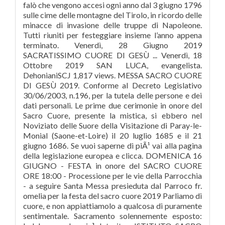
falò che vengono accesi ogni anno dal 3 giugno 1796
sulle cime delle montagne del Tirolo, in ricordo delle
minacce di invasione delle truppe di Napoleone.
Tutti riuniti per festeggiare insieme l’anno appena
terminato. Venerdì, 28 Giugno 2019
SACRATISSIMO CUORE DI GESÙ ... Venerdì, 18
Ottobre 2019 SAN LUCA, evangelista.
DehonianiSCJ 1,817 views. MESSA SACRO CUORE
DI GESÙ 2019. Conforme al Decreto Legislativo
30/06/2003, n.196, per la tutela delle persone e dei
dati personali. Le prime due cerimonie in onore del
Sacro Cuore, presente la mistica, si ebbero nel
Noviziato delle Suore della Visitazione di Paray-le-
Monial (Saone-et-Loire) il 20 luglio 1685 e il 21
giugno 1686. Se vuoi saperne di piÃ¹ vai alla pagina
della legislazione europea e clicca. DOMENICA 16
GIUGNO - FESTA in onore del SACRO CUORE
ORE 18:00 - Processione per le vie della Parrocchia
- a seguire Santa Messa presieduta dal Parroco fr.
omelia per la festa del sacro cuore 2019 Parliamo di
cuore, e non appiattiamolo a qualcosa di puramente
sentimentale. Sacramento solennemente esposto: