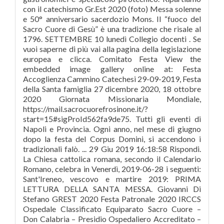
con il catechismo Gr.Est 2020 (foto) Messa solenne
e 50° anniversario sacerdozio Mons. Il “fuoco del
Sacro Cuore di Gesù” è una tradizione che risale al
1796. SETTEMBRE 10 lunedì Collegio docenti . Se
vuoi saperne di più vai alla pagina della legislazione
europea e clicca. Comitato Festa View the
embedded image gallery online at: Festa
Accoglienza Cammino Catechesi 29-09-2019, Festa
della Santa famiglia 27 dicembre 2020, 18 ottobre
2020 Giornata Missionaria Mondiale,
https://mail.sacrocuorefrosinone.it/?
start=15#sigProId562fa9de75. Tutti gli eventi di
Napoli e Provincia. Ogni anno, nel mese di giugno
dopo la festa del Corpus Domini, si accendono i
tradizionali falò. ... 29 Giu 2019 16:18:58 Rispondi.
La Chiesa cattolica romana, secondo il Calendario
Romano, celebra in Venerdì, 2019-06-28 i seguenti:
Sant'Ireneo, vescovo e martire 2019: PRIMA
LETTURA DELLA SANTA MESSA. Giovanni Di
Stefano GREST 2020 Festa Patronale 2020 IRCCS
Ospedale Classificato Equiparato Sacro Cuore –
Don Calabria – Presidio Ospedaliero Accreditato –