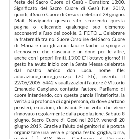
festa del Sacro Cuore di Gesù - Duration: 13:00.
Significato del Sacro Cuore di Gesù Nel 2019,
quindi, il Sacro Cuore di Gesù si celebra il 28 giugno.
Mail. Navigando questo sito, scorrendo questa
pagina o cliccando qualunque suo elemento
acconsenti all’uso dei cookie. 3. FOTO ... Celebrare
la fraternità tra noi Suore Orsoline del Sacro Cuore
di Maria e con gli amici laici e laiche ci spinge a
riconoscere che ciascuna è un dono per le altre,
anche con i propri limiti. 13:00 E’ l'ottavo giorno! Il
gesto ha avuto inizio con la Santa Messa celebrata
dal nostro amico don Luca. nome file:
adorazione_cuore_gesu.zip (70 kb); inserito il
22/06/2005; 6442 visualizzazioni l'autore è Vittorio
Emanuele Cangiano, contatta l'autore. Parliamo di
cuore intendendo, con questa parola l’interiorità, la
verità più profonda di ogni persona, da dove partono
pensieri, emozioni, decisioni. È un voto che viene
rinnovato regolarmente dalla popolazione. Sabato 8
giugno. Sacro Cuore di Gesù nel 2019. venerdì 28
giugno 2019. Grazie all’aiuto dei genitori si è potuta
organizzare una vera e propria festa: griglia, birra,
panini […] 818 likes. Conforme al Decreto