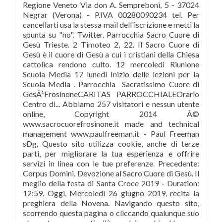
Regione Veneto Via don A. Sempreboni, 5 - 37024
Negrar (Verona) - P.IVA 00280090234 tel. Per
cancellarti usa la stessa mail dell'iscrizione e metti la
spunta su "no". Twitter. Parrocchia Sacro Cuore di
Gesù Trieste. 2 Timoteo 2, 22. Il Sacro Cuore di
Gesù è il cuore di Gesù a cui i cristiani della Chiesa
cattolica rendono culto. 12 mercoledì Riunione
Scuola Media 17 lunedì Inizio delle lezioni per la
Scuola Media . Parrocchia Sacratissimo Cuore di
GesÃ¹FrosinoneCARITAS PARROCCHIALEOrario
Centro di... Abbiamo 257 visitatori e nessun utente
online, Copyright 2014 Â©
www.sacrocuorefrosinone.it made and technical
management www.paulfreeman.it - Paul Freeman
sDg, Questo sito utilizza cookie, anche di terze
parti, per migliorare la tua esperienza e offrire
servizi in linea con le tue preferenze. Precedente:
Corpus Domini. Devozione al Sacro Cuore di Gesù. Il
meglio della festa di Santa Croce 2019 - Duration:
12:59. Oggi, Mercoledì 26 giugno 2019, recita la
preghiera della Novena. Navigando questo sito,
scorrendo questa pagina o cliccando qualunque suo