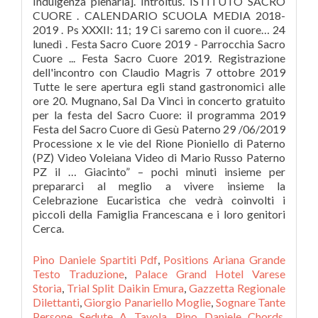
Indulgenza plenaria]. Introitus. ISTITUTO SACRO
CUORE . CALENDARIO SCUOLA MEDIA 2018-
2019 . Ps XXXII: 11; 19 Ci saremo con il cuore… 24
lunedì . Festa Sacro Cuore 2019 - Parrocchia Sacro
Cuore ... Festa Sacro Cuore 2019. Registrazione
dell'incontro con Claudio Magris 7 ottobre 2019
Tutte le sere apertura egli stand gastronomici alle
ore 20. Mugnano, Sal Da Vinci in concerto gratuito
per la festa del Sacro Cuore: il programma 2019
Festa del Sacro Cuore di Gesù Paterno 29 /06/2019
Processione x le vie del Rione Pioniello di Paterno
(PZ) Video Voleiana Video di Mario Russo Paterno
PZ il … Giacinto” – pochi minuti insieme per
prepararci al meglio a vivere insieme la
Celebrazione Eucaristica che vedrà coinvolti i
piccoli della Famiglia Francescana e i loro genitori
Cerca.
Pino Daniele Spartiti Pdf
,
Positions Ariana Grande
Testo Traduzione
,
Palace Grand Hotel Varese
Storia
,
Trial Split Daikin Emura
,
Gazzetta Regionale
Dilettanti
,
Giorgio Panariello Moglie
,
Sognare Tante
Persone Sedute A Tavola
,
Pino Daniele Chords
,