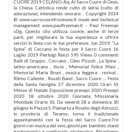
CUORE 2019 CELANO-Aq. Al Sacro Cuore di Gesù,
la Chiesa Cattolica rende culto di latria (culto di
adorazione), intendendo onorare: . Copyright 2014
© www.sacrocuorefrosinone.it made and technical
management www.paulfreeman.it - Paul Freeman
sDg, Questo sito utilizza cookie, anche di terze
parti, per migliorare la tua esperienza e offrire
servizi in linea con le tue preferenze. Jun 2019. “La
Spina” di Ceccano in festa per il Sacro Cuore 16
Luglio 2019 Pierluigi Renzi 595 Views 0 commenti
Balli di Gruppo , Ceccano , Gino Pizzuti , La Spina ,
latino-americano , liscio , Memorial Felice Masi ,
Memorial Maria Bruni , musica leggera , revival ,
Ritmo Caliente , Rosati Band , Sacro Cuore … Festa
della Santa famiglia 27 dicembre 2020 Orari SS
Messe di Natale Esposizione presepi 2020 Presepi
2020 18 ottobre 2020 Giornata Missionaria
Mondiale Orario SS. Da venerdì 28 a domenica 30
giiugno in Piazza S. Piamarta a Roseto degli Abruzzi,
in provincia di Teramo, torna il tradizionale
appuntamento con la Festa del Sacro Cuore.Tre
giorni con musica dal vivo, giochi per bambini, stand
gastronomici e spettacolo pirotecnico. Ripartiamo