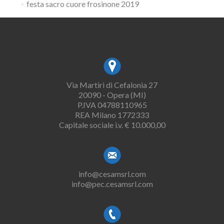
festa sacro cuore frosinone 2019
Via Martiri di Cefalonia 27
20090 - Opera (MI)
P.IVA 04788110965
REA Milano 1772333
Capitale sociale i.v. € 10.000,00
info@cesamsrl.com
info@pec.cesamsrl.com