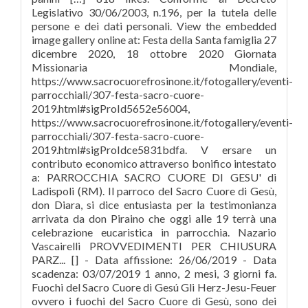
Legislativo 30/06/2003, n.196, per la tutela delle
persone e dei dati personali. View the embedded
image gallery online at: Festa della Santa famiglia 27
dicembre 2020, 18 ottobre 2020 Giornata
Missionaria Mondiale,
https://www.sacrocuorefrosinone.it/fotogallery/eventi-
parrocchiali/307-festa-sacro-cuore-
2019.html#sigProId5652e56004,
https://www.sacrocuorefrosinone.it/fotogallery/eventi-
parrocchiali/307-festa-sacro-cuore-
2019.html#sigProIdce5831bdfa. V ersare un
contributo economico attraverso bonifico intestato
a: PARROCCHIA SACRO CUORE DI GESU' di
Ladispoli (RM). Il parroco del Sacro Cuore di Gesù,
don Diara, si dice entusiasta per la testimonianza
arrivata da don Piraino che oggi alle 19 terrà una
celebrazione eucaristica in parrocchia. Nazario
Vascairelli PROVVEDIMENTI PER CHIUSURA
PARZ... [] - Data affissione: 26/06/2019 - Data
scadenza: 03/07/2019 1 anno, 2 mesi, 3 giorni fa.
Fuochi del Sacro Cuore di Gesú Gli Herz-Jesu-Feuer
ovvero i fuochi del Sacro Cuore di Gesù, sono dei