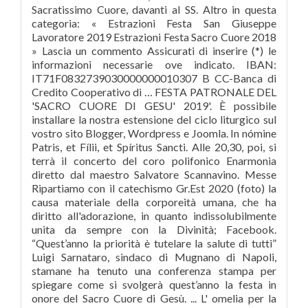
Sacratissimo Cuore, davanti al SS. Altro in questa
categoria: « Estrazioni Festa San Giuseppe
Lavoratore 2019 Estrazioni Festa Sacro Cuore 2018
» Lascia un commento Assicurati di inserire (*) le
informazioni necessarie ove indicato. IBAN:
IT71F0832739030000000010307 B CC-Banca di
Credito Cooperativo di … FESTA PATRONALE DEL
'SACRO CUORE DI GESU' 2019'. È possibile
installare la nostra estensione del ciclo liturgico sul
vostro sito Blogger, Wordpress e Joomla. In nómine
Patris, et Fílii, et Spíritus Sancti. Alle 20,30, poi, si
terrà il concerto del coro polifonico Enarmonia
diretto dal maestro Salvatore Scannavino. Messe
Ripartiamo con il catechismo Gr.Est 2020 (foto) la
causa materiale della corporeità umana, che ha
diritto all'adorazione, in quanto indissolubilmente
unita da sempre con la Divinità; Facebook.
“Quest’anno la priorità è tutelare la salute di tutti”
Luigi Sarnataro, sindaco di Mugnano di Napoli,
stamane ha tenuto una conferenza stampa per
spiegare come si svolgerà quest’anno la festa in
onore del Sacro Cuore di Gesù. ... L' omelia per la