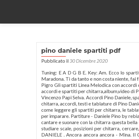
pino daniele spartiti pdf
Pubblicato il
30 Dicembre 2020
Tuning: E A D G B E. Key: Am. Ecco lo sparti
Maradona. Ti da tanto e non costa niente, fai fr
Pigro Gli spartiti Linea Melodica con accordi d
accordi e spartiti per chitarra,album,video di Pi
Vincenzo Papi Selva. Accordi Pino Daniele, spa
chitarra, accordi, testi e tablature di Pino Danie
come leggere gli spartiti per chitarra, le tabl
per imparare. Partiture - Daniele Pino by rebi
cantare e suonare con la chitarra questa bella
studiare scale, posizioni per chitarra, cercar
DANIELE . Ancora ancora ancora - Mina. Il C