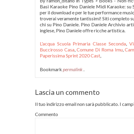
by ramon_ditano in Types > Books - Non-fiction
Basi Karaoke Pino Daniele Midi Karaoke: su So
per il download e per le tue performance musical
troverai veramente tantissimi! Siti completo su 
chi su Pino Daniele. Pino Daniele Archivio art
inglese, Pino Daniele offre ricche artistica.
L'acqua Scuola Primaria Classe Seconda
,
Vi
Buccirosso Casa
,
Comune Di Roma Imu
,
Cam
Paperissima Sprint 2020 Cast
,
Bookmark
permalink
.
Lascia un commento
Il tuo indirizzo email non sarà pubblicato.
I campi
Commento