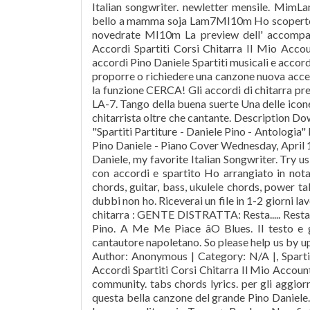
Italian songwriter. newletter mensile. Mim
bello a mamma soja Lam7MI10m Ho scoperto 
novedrate MI10m La preview dell' accompagn
Accordi Spartiti Corsi Chitarra Il Mio Account
accordi Pino Daniele Spartiti musicali e accor
proporre o richiedere una canzone nuova accert
la funzione CERCA! Gli accordi di chitarra p
LA-7. Tango della buena suerte Una delle icon
chitarrista oltre che cantante. Description D
"Spartiti Partiture - Daniele Pino - Antologia" P
Pino Daniele - Piano Cover Wednesday, April 1
Daniele, my favorite Italian Songwriter. Try u
con accordi e spartito Ho arrangiato in nota
chords, guitar, bass, ukulele chords, power ta
dubbi non ho. Riceverai un file in 1-2 giorni la
chitarra : GENTE DISTRATTA: Resta..... Rest
Pino. A Me Me Piace âO Blues. Il testo e 
cantautore napoletano. So please help us by 
Author: Anonymous | Category: N/A |, Spartiti
Accordi Spartiti Corsi Chitarra Il Mio Account
community. tabs chords lyrics. per gli aggiorn
questa bella canzone del grande Pino Daniele.