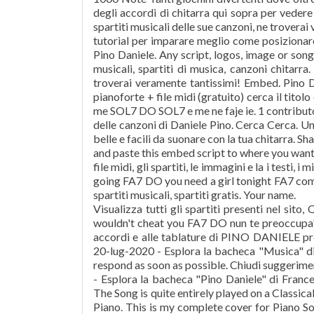
degli accordi di chitarra qui sopra per vedere
spartiti musicali delle sue canzoni, ne trovera
tutorial per imparare meglio come posizionare l
Pino Daniele. Any script, logos, image or songs
musicali, spartiti di musica, canzoni chitarra.
troverai veramente tantissimi! Embed. Pino D
pianoforte + file midi (gratuito) cerca il tito
me SOL7 DO SOL7 e me ne faje ie. 1 contributor t
delle canzoni di Daniele Pino. Cerca Cerca. Un
belle e facili da suonare con la tua chitarra. S
and paste this embed script to where you want 
file midi, gli spartiti, le immagini e la i testi,
going FA7 DO you need a girl tonight FA7 co
spartiti musicali, spartiti gratis. Your name.
Visualizza tutti gli spartiti presenti nel sit
wouldn't cheat you FA7 DO nun te preoccupa' 
accordi e alle tablature di PINO DANIELE pre
20-lug-2020 - Esplora la bacheca "Musica" di I
respond as soon as possible. Chiudi sugge
- Esplora la bacheca "Pino Daniele" di Franc
The Song is quite entirely played on a Classica
Piano. This is my complete cover for Piano So