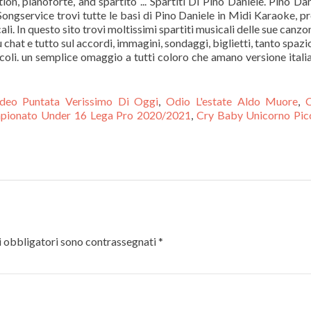
, pianoforte, and spartito ... Spartiti Di Pino Daniele. Pino Dan
ngservice trovi tutte le basi di Pino Daniele in Midi Karaoke, p
i. In questo sito trovi moltissimi spartiti musicali delle sue canzon
chat e tutto sul accordi, immagini, sondaggi, biglietti, tanto spazi
icoli. un semplice omaggio a tutti coloro che amano versione itali
deo Puntata Verissimo Di Oggi
,
Odio L'estate Aldo Muore
,
C
pionato Under 16 Lega Pro 2020/2021
,
Cry Baby Unicorno Pic
 obbligatori sono contrassegnati
*