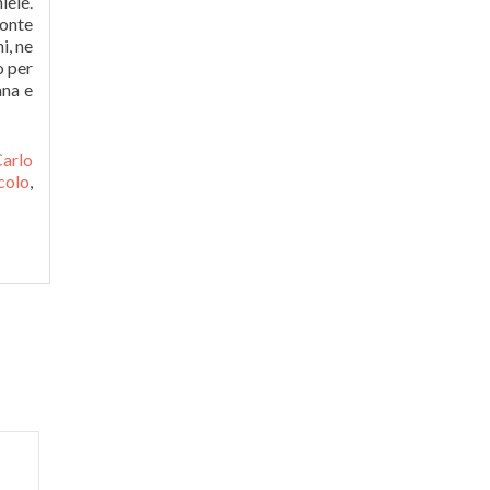
iele.
ronte
i, ne
o per
ana e
arlo
colo
,