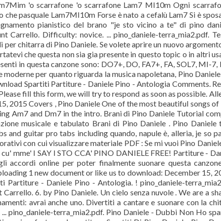
Lam7Mim 'o scarrafone 'o scarrafone Lam7 MI10m Ogni scarraf
che pasquale Lam7MI10m Forse è nato a cefalù Lam7 Si è sposa
amento pianistico del brano "je sto vicino a te" di pino dani
 Carrello. Difficulty: novice. ... pino_daniele-terra_mia2.pdf. Te
di per chitarra di Pino Daniele. Se volete aprire un nuovo argoment
atevi che questa non sia gia presente in questo topic o in altri u
resenti in questa canzone sono: DO7+, DO, FA7+, FA, SOL7, MI-7,
e moderne per quanto riguarda la musica napoletana, Pino Daniele
ownload Spartiti Partiture - Daniele Pino - Antologia Comments. R
lease fill this form, we will try to respond as soon as possible. Alle
5, 2015 Covers , Pino Daniele One of the most beautiful songs of
sing Am7 and Dm7 in the intro. Brani di Pino Daniele Tutorial com
zione musicale e tabulato Brani di Pino Daniele . Pino Daniele 
bs and guitar pro tabs including quando, napule è, alleria, je so p
vorativi con cui visualizzare materiale PDF : Se mi vuoi Pino Daniel
a cu' mme' I SAY I STO CCA' PINO DANIELE FREE! Partiture - Da
gli accordi online per poter finalmente suonare questa canzon
uploading 1 new document or like us to download: December 15, 2
 Partiture - Daniele Pino - Antologia. ! pino_daniele-terra_mia2
 Carrello. 6. by Pino Daniele. Un cielo senza nuvole . We are a sh
amenti: avrai anche uno. Divertiti a cantare e suonare con la chi
 ... pino_daniele-terra_mia2.pdf. Pino Daniele - Dubbi Non Ho spa