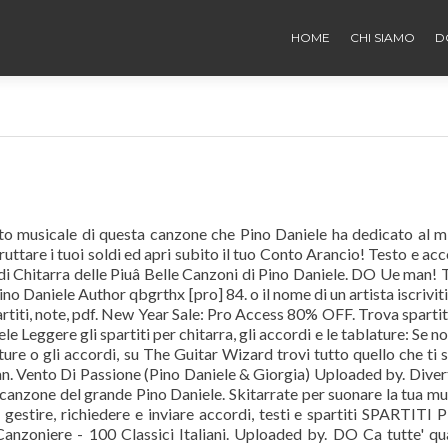
HOME
CHI SIAMO
D
to musicale di questa canzone che Pino Daniele ha dedicato al m
uttare i tuoi soldi ed apri subito il tuo Conto Arancio! Testo e acc
i Chitarra delle Piuâ Belle Canzoni di Pino Daniele. DO Ue man! T
no Daniele Author qbgrthx [pro] 84. o il nome di un artista iscriviti 
rtiti, note, pdf. New Year Sale: Pro Access 80% OFF. Trova spartit
le Leggere gli spartiti per chitarra, gli accordi e le tablature: Se no
ature o gli accordi, su The Guitar Wizard trovi tutto quello che ti 
an. Vento Di Passione (Pino Daniele & Giorgia) Uploaded by. Divert
 canzone del grande Pino Daniele. Skitarrate per suonare la tua mu
e, gestire, richiedere e inviare accordi, testi e spartiti SPARTITI
anzoniere - 100 Classici Italiani. Uploaded by. DO Ca tutte' q