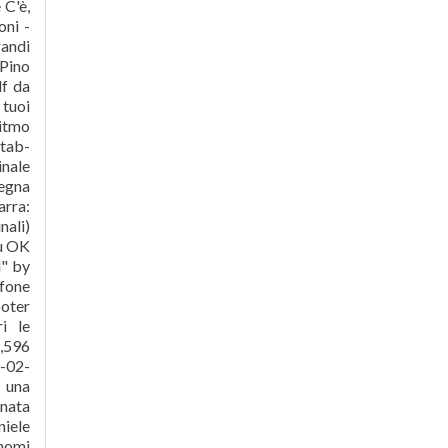
 C'è,
oni -
andi
 Pino
df da
 tuoi
ritmo
tab-
inale
segna
arra:
nali)
su OK
d" by
afone
poter
i le
5,596
-02-
e una
onata
niele
 nomi