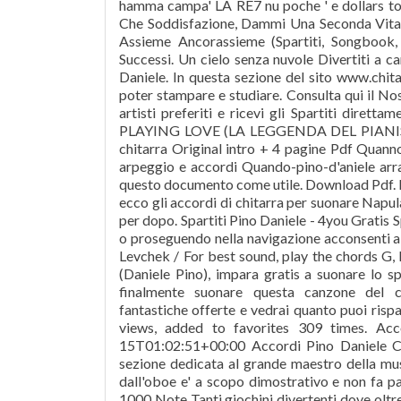
hamma campa' LA RE7 nu poche ' e dollars t
Che Soddisfazione, Dammi Una Seconda Vita, J
Assieme Ancorassieme (Spartiti, Songbook
Successi. Un cielo senza nuvole Divertiti a c
Daniele. In questa sezione del sito www.chitar
poter stampare e studiare. Consulta qui il Nos
artisti preferiti e ricevi gli Spartiti dire
PLAYING LOVE (LA LEGGENDA DEL PIANISTA
chitarra Original intro + 4 pagine Pdf Quan
arpeggio e accordi Quando-pino-d'aniele ar
questo documento come utile. Download Pdf. Rep
ecco gli accordi di chitarra per suonare Napulâ
per dopo. Spartiti Pino Daniele - 4you Gratis S
o proseguendo nella navigazione acconsenti al
Levchek / For best sound, play the chords G, F
(Daniele Pino), impara gratis a suonare lo sp
finalmente suonare questa canzone del ca
fantastiche offerte e vedrai quanto puoi risp
views, added to favorites 309 times. Acco
15T01:02:51+00:00 Accordi Pino Daniele Com
sezione dedicata al grande maestro della mus
dall'oboe e' a scopo dimostrativo e non fa par
1000 Note Tanti giochini divertenti dove oltre