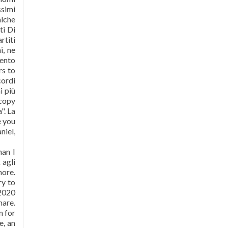
ssimi
alche
ti Di
rtiti
i, ne
mento
rs to
cordi
i più
 copy
". La
e you
niel,
man I
 agli
more.
ry to
2020
mare.
n for
e, an