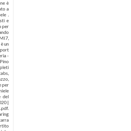
one è
to a
ele .
sti e
o per
sando
 MI7,
 è un
eport
ria -
 Pino
pleti
tabs,
azzo,
e per
niele
e del
020 |
.pdf.
aring
tarra
rtito