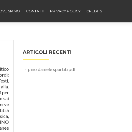
OVE SIAMO
CONTATTI
PRIVACY POLICY
CREDITS
ARTICOLI RECENTI
itico
pino daniele spartiti pdf
ordi:
esti,
alla.
i per
n sai
serve
iti a
sica,
 PINO
uanee