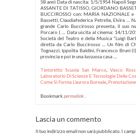
58 anni Data di nascita: 1/5/1954 Napoli
ASSANTE DI TATISSO, GIORDANO BASSET
BUCCIROSSO con: MARIA NAZIONALE e con: (
Bassetti, Claudiafederica Petrella, Elvira …
grande Carlo Buccirosso presenta, il suo n
Porcaro ( … Data uscita al cinema: 14/11/201
Società del Teatro e della Musica “Luigi Bar
diretta da Carlo Buccirosso … Un film di Ch
Tognazzi, Ippolita Baldini, Francesco Bruni (I
provincia e poi in una lussuosa casa …
Tintoretto Scuola San Marco
,
Vasco Ross
Laboratorio Di Scienze E Tecnologie Delle Cos
Come Si Forma L'aurora Boreale
,
Prenotazione
Bookmark
permalink
.
Lascia un commento
Il tuo indirizzo email non sarà pubblicato.
I campi