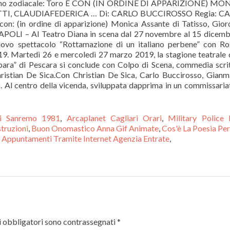
 Segno zodiacale: Toro E CON (IN ORDINE DI APPARIZIONE) MO
TI, CLAUDIAFEDERICA … Di: CARLO BUCCIROSSO Regia: C
in ordine di apparizione) Monica Assante di Tatisso, Gior
 NAPOLI – Al Teatro Diana in scena dal 27 novembre al 15 dicembr
uovo spettacolo “Rottamazione di un italiano perbene” con Ro
9. Martedì 26 e mercoledì 27 marzo 2019, la stagione teatrale 
bara” di Pescara si conclude con Colpo di Scena, commedia scri
ristian De Sica.Con Christian De Sica, Carlo Buccirosso, Gian
). Al centro della vicenda, sviluppata dapprima in un commissaria
i Sanremo 1981
,
Arcaplanet Cagliari Orari
,
Military Police I
truzioni
,
Buon Onomastico Anna Gif Animate
,
Cos'è La Poesia Pe
 Appuntamenti Tramite Internet Agenzia Entrate
,
 obbligatori sono contrassegnati
*