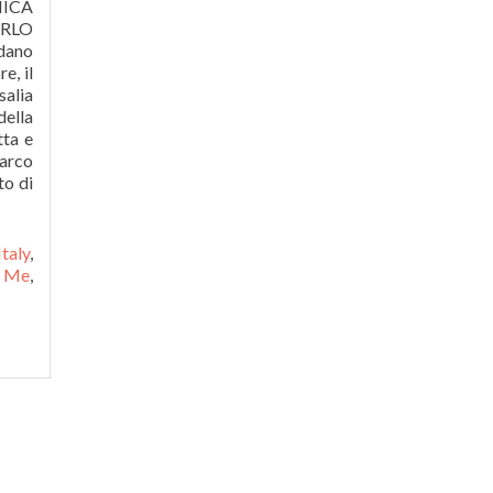
NICA
ARLO
dano
e, il
salia
della
tta e
marco
to di
taly
,
r Me
,