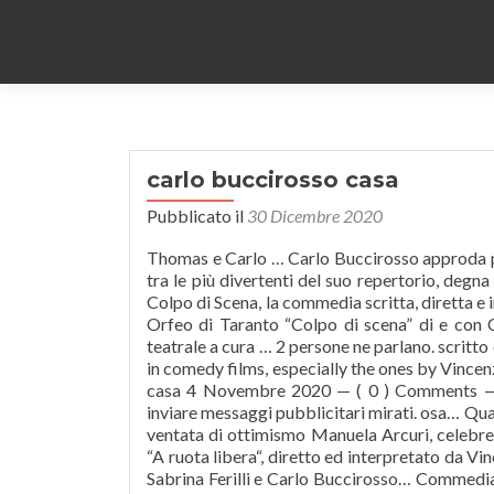
carlo buccirosso casa
Pubblicato il
30 Dicembre 2020
Thomas e Carlo … Carlo Buccirosso approda pe
tra le più divertenti del suo repertorio, degn
Colpo di Scena, la commedia scritta, diretta e
Orfeo di Taranto “Colpo di scena” di e con C
teatrale a cura … 2 persone ne parlano. scritto
in comedy films, especially the ones by Vi
casa 4 Novembre 2020 — ( 0 ) Comments — By 
inviare messaggi pubblicitari mirati. osa… Quan
ventata di ottimismo Manuela Arcuri, celebre
“A ruota libera“, diretto ed interpretato da V
Sabrina Ferilli e Carlo Buccirosso… Comme