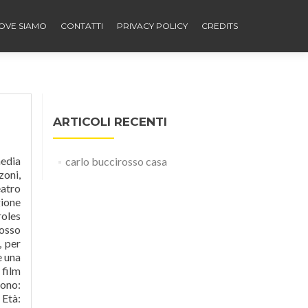
OVE SIAMO
CONTATTI
PRIVACY POLICY
CREDITS
ARTICOLI RECENTI
media
carlo buccirosso casa
zoni,
eatro
gione
roles
rosso
, per
e una
 film
sono:
Età: