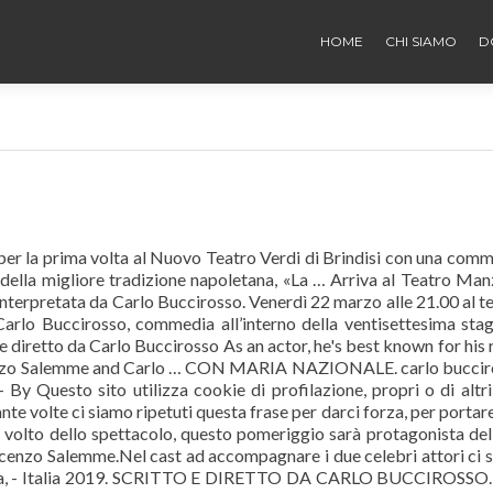
HOME
CHI SIAMO
D
r la prima volta al Nuovo Teatro Verdi di Brindisi con una com
a della migliore tradizione napoletana, «La … Arriva al Teatro Man
 interpretata da Carlo Buccirosso. Venerdì 22 marzo alle 21.00 al t
arlo Buccirosso, commedia all’interno della ventisettesima sta
 e diretto da Carlo Buccirosso As an actor, he's best known for his 
ncenzo Salemme and Carlo … CON MARIA NAZIONALE. carlo bucci
Questo sito utilizza cookie di profilazione, propri o di altri
te volte ci siamo ripetuti questa frase per darci forza, per portar
 volto dello spettacolo, questo pomeriggio sarà protagonista del
incenzo Salemme.Nel cast ad accompagnare i due celebri attori ci 
dia, - Italia 2019. SCRITTO E DIRETTO DA CARLO BUCCIROSSO. 