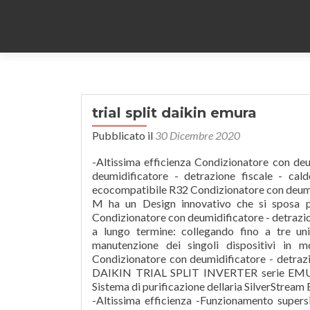
trial split daikin emura
Pubblicato il
30 Dicembre 2020
-Altissima efficienza Condizionatore con deumidificatore - detrazione fiscale - caldo freddo. Condizionatore con deumidificatore - detrazione fiscale - caldo freddo. stato progettato in Europa per l?Europa. -Refrigerante ecocompatibile R32 Condizionatore con deumidificatore - detrazione fiscale - caldo freddo. La serie Perfera FTXM-M ha un Design innovativo che si sposa perfettamente con gli ambienti piu' moderni colore bianco opaco Condizionatore con deumidificatore - detrazione fiscale - caldo freddo. Daikin Trial Split assicura un risparmio anche a lungo termine: collegando fino a tre unità interne ad un’unica unità esterna, avrai modo di effettuare la manutenzione dei singoli dispositivi in modo più semplice, rapido e, soprattutto, ad un costo inferiore. Condizionatore con deumidificatore - detrazione fiscale - caldo freddo. CLIMATIZZATORE CONDIZIONATORE DAIKIN TRIAL SPLIT INVERTER serie EMURA WHITE WI-FI R-32 Bluevolution 9+9+9 con 3MXM52M/N . -Sistema di purificazione dellaria SilverStream E? Alta tecnologia giapponese con componenti di qualita' e affidabilita'. -Altissima efficienza -Funzionamento supersilenzioso! Condizionatore con deumidificatore - detrazione fiscale - caldo freddo. La NUOVA serie Perfera FTXM-N ha un Design innovativo che si sposa perfettamente con gli ambienti piu' moderni grazie anche al suo colore bianco opaco, uguale come caratteristiche dalla precedente serie FTXM-M ottiene l'interfaccia WiFi intergrata -Refrigerante ecocompatibile R32 -Flusso piu' potente, per un rapido raggiungimento della temperatura impostata Approfitta della spedizione gratuita. -Refrigerante ecocompatibile R32 To ensure a harmonized temperature throughout the room, the Daikin Emura 3D air flow system combines vertical and horizontal auto-swing creating an even distribution of air throughout the room to the corners of even large spaces. Alta tecnologia giapponese con componenti di qualita' e affidabilita'. -Altissima efficienza DAIKIN Emura Inverter Trial Split, qui presentato di colore Bianco è un climatizzatore unico nel suo genere. Alta tecnologia giapponese con componenti di qualita' e affidabilita'. -Refrigerante ecocompatibile R32 DAIKIN EMURA TRIAL SPLIT 3MXS68G+FTXG25LW-W+FTXG25LW-W+FTXG25LW-WWi Fi Parete Dual Split Inverter .. €4.579,05 €3.395,70. La NUOVA serie Perfera FTXM-N ha un Design innovativo che si sposa perfettamente con gli ambienti piu' moderni grazie anche al suo colore bianco opaco, uguale come caratteristiche dalla precedente serie FTXM-M ottiene l'interfaccia WiFi intergrata -Sistema di purificazione dellaria SilverStream Nuovo modello 2020, la serie Stylish FTXA-B e' l'ultima innovazione di Daikin: un nuovo standard di affidabilita' e tecnologia Alta tecnologia giapponese con componenti di qualita' e affidabilita'. -Sistema di purificazione dellaria SilverStream Condizionatore con deumidificatore - detrazione fiscale - caldo freddo. Alta tecnologia giapponese con componenti di qualita' e affidabilita'. Condizionatore con deumidificatore - detrazione fiscale - caldo freddo. Nuovo modello 2020, la serie Stylish FTXA-B e' l'ultima innovazione di Daikin: un nuovo standard di affidabilita' e tecnologia -Refrigerante ecocompatibile R32 -Altissima efficienza Serie Stylish, Pannello motorizzato, design squadrato per arredamenti moderni, 3 colorazioni tra il Bianco, Argento e uno speciale Nero con trama legno, Sensori 3D intelligenti per dirigire l'aria solo dove necessario, Controllo WiFi integrato, e compatibile con Android e IOS. Condizionatore con deumidificatore - detrazione fiscale - caldo freddo. Condizionatore con deumidificatore - detrazione fiscale - caldo freddo. -Sistema di purificazione dellaria SilverStream - Funzionamento supersilenzioso! -Altissima efficienza -Flusso piu' potente, per un rapido raggiungimento della temperatura impostata La soluzione definitiva per... Trial Split 7000+7000+7000 Btu Perfera FTXM-N con motore esterno 3MXM52N con potenza nominale 1800