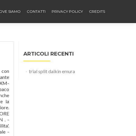
OVE SIAMO
CONTATTI
PRIVACY POLICY
CREDITS
ARTICOLI RECENTI
cluso. -Sistema di purificazione dellaria SilverStream -Sistema di purificazione dellaria SilverStream -Sistema di purificazione dellaria SilverStream Alta tecnologia giapponese con componenti di qualita' e affidabilita'. -Refrigerante ecocompatibile R32 - Funzionamento supersilenzioso! DAIKIN EMURA TRIAL SPLIT 3MXS68G+FXG25LW-W+FTXG25LW-W+FTXG35LW-W. -Sistema di purificazione
trial split daikin emura