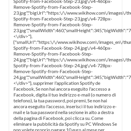
Spotify-from-Facebook-Step-23.jpg\/v4-460px-
Remove-Spotify-from-Facebook-Step-
23.jpg","bigUrl":"https:\/\/www.wikihow.com\/images\/
Spotify-from-Facebook-Step-23.jpg\/v4-728px-
Remove-Spotify-from-Facebook-Step-
23.jpg","smallWidth":460,"smallHeight":345,"bigWidth":"72
<\/div>"},
{"smallUrl":"https:\/\/www.wikihow.com\/images_en\/th
Spotify-from-Facebook-Step-24.jpg\/v4-460px-
Remove-Spotify-from-Facebook-Step-
24.jpg","bigUrl":"https:\/\/www.wikihow.com\/images\/
Spotify-from-Facebook-Step-24.jpg\/v4-728px-
Remove-Spotify-from-Facebook-Step-
24.jpg","smallWidth":460,"smallHeight":345,"bigWidth":"72
<\/div>"}, supprimer l'application Spotify de
Facebook, Se non hai ancora eseguito l'accesso a
Facebook, digita il tuo indirizzo e-mail (o numero di
telefono), la tua password, poi premi, Se non hai
ancora eseguito l'accesso, inserisci il tuo indirizzo e-
mail e la tua password nella sezione in alto a destra
della pagina di Facebook, poi clicca su. Come
eliminare la pubblicità da Spotify su PC Windows Se
non volete proprio pagare 10 euro al mese per