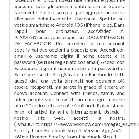
bloccare tutti gli annunci pubblicitari di Spotify
facilmente. Pochi e semplici passaggi per riuscire a
eliminare definitivamente lâaccount Spotify sul
vostro smartphone Android, iOS (iPhone) o pc. Dans
l'appli pour ordinateur, accÃ©dez Ã
PrÃ©fÃ©rences, puis cliquez sur DÃCONNEXION
DE FACEBOOK. Per accedere al tuo account
Spotify hai due opzioni a disposizione: Accedi con
email o username: digita il nome utente e la
password (se ti sei registrato con email) Accedi con
Facebook: digita il nome utente e la password di
Facebook (se ti sei registrato con Facebook). Tutti
questi dati una volta eliminati non potranno più
essere recuperati, ma sarete in grado di creare un
nuovo account. Connect with friends, family and
other people you know. Il suo catalogo contiene
oltre 50 milioni di canzoni e 4 miliardi di playlist con
brani di artisti italiani e internazionali. Usando il
nostro sito web, accetti la nostra,
{"smallUrl":"https:\/\/www.wikihow.com\/images_en\/th
Spotify-from-Facebook-Step-1-Version-2.jpg\/v4-
460px-Remove-Spotify-from-Facebook-Step-1-