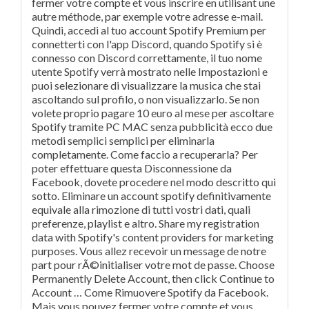
fermer votre compte et vous inscrire en utilisant une
autre méthode, par exemple votre adresse e-mail.
Quindi, accedi al tuo account Spotify Premium per
connetterti con l'app Discord, quando Spotify si è
connesso con Discord correttamente, il tuo nome
utente Spotify verrà mostrato nelle Impostazioni e
puoi selezionare di visualizzare la musica che stai
ascoltando sul profilo, o non visualizzarlo. Se non
volete proprio pagare 10 euro al mese per ascoltare
Spotify tramite PC MAC senza pubblicità ecco due
metodi semplici semplici per eliminarla
completamente. Come faccio a recuperarla? Per
poter effettuare questa Disconnessione da
Facebook, dovete procedere nel modo descritto qui
sotto. Eliminare un account spotify definitivamente
equivale alla rimozione di tutti vostri dati, quali
preferenze, playlist e altro. Share my registration
data with Spotify's content providers for marketing
purposes. Vous allez recevoir un message de notre
part pour rÃ©initialiser votre mot de passe. Choose
Permanently Delete Account, then click Continue to
Account … Come Rimuovere Spotify da Facebook.
Mais vous pouvez fermer votre compte et vous