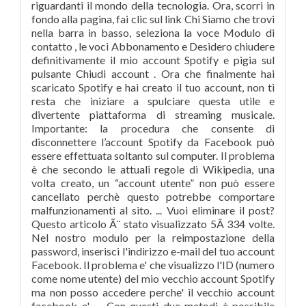
riguardanti il mondo della tecnologia. Ora, scorri in
fondo alla pagina, fai clic sul link Chi Siamo che trovi
nella barra in basso, seleziona la voce Modulo di
contatto , le voci Abbonamento e Desidero chiudere
definitivamente il mio account Spotify e pigia sul
pulsante Chiudi account . Ora che finalmente hai
scaricato Spotify e hai creato il tuo account, non ti
resta che iniziare a spulciare questa utile e
divertente piattaforma di streaming musicale.
Importante: la procedura che consente di
disconnettere l’account Spotify da Facebook può
essere effettuata soltanto sul computer. Il problema
è che secondo le attuali regole di Wikipedia, una
volta creato, un “account utente” non può essere
cancellato perchè questo potrebbe comportare
malfunzionamenti al sito. ... Vuoi eliminare il post?
Questo articolo Ã¨ stato visualizzato 5Â 334 volte.
Nel nostro modulo per la reimpostazione della
password, inserisci l'indirizzo e-mail del tuo account
Facebook. Il problema e' che visualizzo l'ID (numero
come nome utente) del mio vecchio account Spotify
ma non posso accedere perche' il vecchio account
facebook e' … Con questi due metodi è possibile