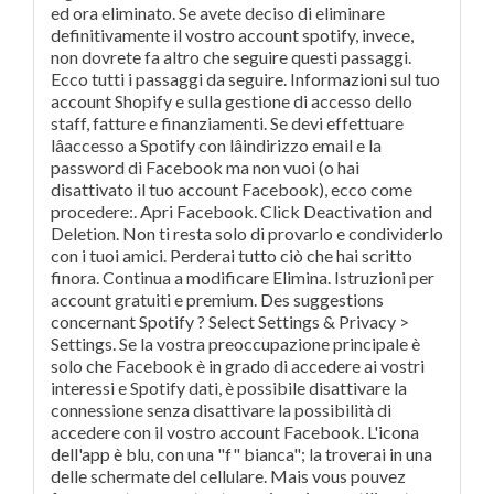
ed ora eliminato. Se avete deciso di eliminare
definitivamente il vostro account spotify, invece,
non dovrete fa altro che seguire questi passaggi.
Ecco tutti i passaggi da seguire. Informazioni sul tuo
account Shopify e sulla gestione di accesso dello
staff, fatture e finanziamenti. Se devi effettuare
lâaccesso a Spotify con lâindirizzo email e la
password di Facebook ma non vuoi (o hai
disattivato il tuo account Facebook), ecco come
procedere:. Apri Facebook. Click Deactivation and
Deletion. Non ti resta solo di provarlo e condividerlo
con i tuoi amici. Perderai tutto ciò che hai scritto
finora. Continua a modificare Elimina. Istruzioni per
account gratuiti e premium. Des suggestions
concernant Spotify ? Select Settings & Privacy >
Settings. Se la vostra preoccupazione principale è
solo che Facebook è in grado di accedere ai vostri
interessi e Spotify dati, è possibile disattivare la
connessione senza disattivare la possibilità di
accedere con il vostro account Facebook. L'icona
dell'app è blu, con una "f" bianca"; la troverai in una
delle schermate del cellulare. Mais vous pouvez