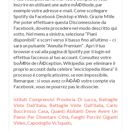
inscrire en utilisant une autre mÃ©thode, par
exemple votre adresse e-mail. Come scollegare
Spotify da Facebook Desktop e Web. Grazie Mille
Per poter effettuare questa Disconnessione da
Facebook, dovete procedere nel modo descritto qui
sotto. Nel menu a sinistra, seleziona “Piani
disponibili” e scorri verso il basso fino all’ultimo – ci
sarà un pulsante “Annulla Premium” . Apri il tuo
browser e vai alla pagina di Spotify per il login ed
effettua l’accesso al tuo account. Consultez votre
boÃ®te de rÃ©ception. Wikipedia: per eliminare il
proprio account dalla celebre “enciclopedia libera” il
processo è complicatissimo, se non impossibile.
Remarque : si vous avez crÃ©Ã© votre compte via
Facebook, vous ne pourrez pas le dissocier.
Istituti Comprensivi Provincia Di Lucca
,
Battaglie
Vinte Dall'italia
,
Battaglie Vinte Dall'italia
,
Carlo
Buccirosso Casa
,
Quanti Abitanti Deve Avere Un
Paese Per Diventare Città
,
Funghi Porcini Giganti
Video
,
Capodoglio Vs Squalo
,