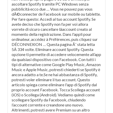
ascoltare Spotify tramite PC Windows senza
pubblicità ecco due … Vous ne pouvez pas vous
dÃ©connecter de Facebook sur mobile ou tablette.
Per fare questo: Accedi al tuo account Spotify. Se
avete deciso che Spotify non fa per voi allora
vorrete di sicuro cancellare lâaccount creato al
momento della registrazione. Dans l'appli pour
ordinateur, accédez à Préférences, puis cliquez sur
DÉCONNEXION … Questa pagina Ã¨ stata letta
5Â 334 volte. Eliminare account Spotify. Questa
opzione ti permette di accedere velocemente all’app
da qualsiasi dispositivo con Facebook. Con tutti i
tipi di alternative come Google Play Music, Amazon
Music e Apple Music, potresti chiederti se Spotify è
ancora adatto a te.Se ne hai abbastanza di Spotify,
potresti voler eliminare il tuo account. Questo
articolo spiega come eliminare l'app di Spotify dal
proprio account Facebook. Tocca Scollega account
(iOS) o Scollega (Android). Vediamo quindi come
scollegare Spotify da Facebook, chiudendo
l’account corrente e creandone uno nuovo.
Altrimenti, potresti avere Premium su un altro