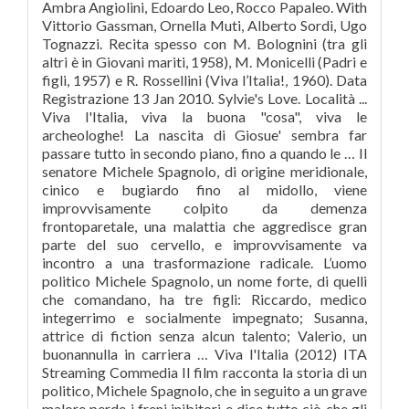
Ambra Angiolini, Edoardo Leo, Rocco Papaleo. With
Vittorio Gassman, Ornella Muti, Alberto Sordi, Ugo
Tognazzi. Recita spesso con M. Bolognini (tra gli
altri è in Giovani mariti, 1958), M. Monicelli (Padri e
figli, 1957) e R. Rossellini (Viva l’Italia!, 1960). Data
Registrazione 13 Jan 2010. Sylvie's Love. Località ...
Viva l'Italia, viva la buona "cosa", viva le
archeologhe! La nascita di Giosue' sembra far
passare tutto in secondo piano, fino a quando le … Il
senatore Michele Spagnolo, di origine meridionale,
cinico e bugiardo fino al midollo, viene
improvvisamente colpito da demenza
frontoparetale, una malattia che aggredisce gran
parte del suo cervello, e improvvisamente va
incontro a una trasformazione radicale. L’uomo
politico Michele Spagnolo, un nome forte, di quelli
che comandano, ha tre figli: Riccardo, medico
integerrimo e socialmente impegnato; Susanna,
attrice di fiction senza alcun talento; Valerio, un
buonannulla in carriera … Viva l'Italia (2012) ITA
Streaming Commedia Il film racconta la storia di un
politico, Michele Spagnolo, che in seguito a un grave
malore perde i freni inibitori e dice tutto ciò che gli