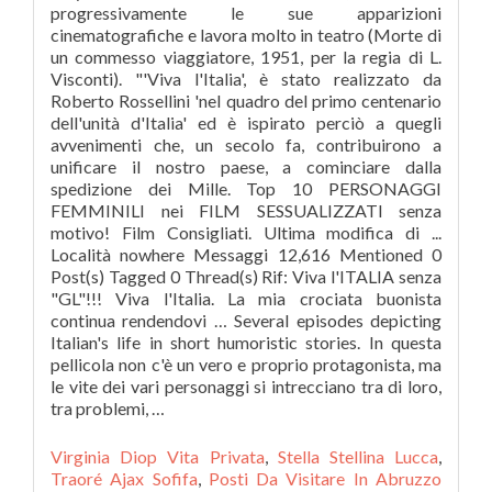
progressivamente le sue apparizioni
cinematografiche e lavora molto in teatro (Morte di
un commesso viaggiatore, 1951, per la regia di L.
Visconti). "'Viva l'Italia', è stato realizzato da
Roberto Rossellini 'nel quadro del primo centenario
dell'unità d'Italia' ed è ispirato perciò a quegli
avvenimenti che, un secolo fa, contribuirono a
unificare il nostro paese, a cominciare dalla
spedizione dei Mille. Top 10 PERSONAGGI
FEMMINILI nei FILM SESSUALIZZATI senza
motivo! Film Consigliati. Ultima modifica di ...
Località nowhere Messaggi 12,616 Mentioned 0
Post(s) Tagged 0 Thread(s) Rif: Viva l'ITALIA senza
"GL"!!! Viva l'Italia. La mia crociata buonista
continua rendendovi … Several episodes depicting
Italian's life in short humoristic stories. In questa
pellicola non c'è un vero e proprio protagonista, ma
le vite dei vari personaggi si intrecciano tra di loro,
tra problemi, …
Virginia Diop Vita Privata
,
Stella Stellina Lucca
,
Traoré Ajax Sofifa
,
Posti Da Visitare In Abruzzo