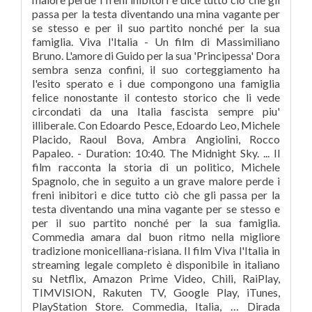
passa per la testa diventando una mina vagante per
se stesso e per il suo partito nonché per la sua
famiglia. Viva l'Italia - Un film di Massimiliano
Bruno. L'amore di Guido per la sua 'Principessa' Dora
sembra senza confini, il suo corteggiamento ha
l'esito sperato e i due compongono una famiglia
felice nonostante il contesto storico che li vede
circondati da una Italia fascista sempre piu'
illiberale. Con Edoardo Pesce, Edoardo Leo, Michele
Placido, Raoul Bova, Ambra Angiolini, Rocco
Papaleo. - Duration: 10:40. The Midnight Sky. ... Il
film racconta la storia di un politico, Michele
Spagnolo, che in seguito a un grave malore perde i
freni inibitori e dice tutto ciò che gli passa per la
testa diventando una mina vagante per se stesso e
per il suo partito nonché per la sua famiglia.
Commedia amara dal buon ritmo nella migliore
tradizione monicelliana-risiana. Il film Viva l'Italia in
streaming legale completo è disponibile in italiano
su Netflix, Amazon Prime Video, Chili, RaiPlay,
TIMVISION, Rakuten TV, Google Play, iTunes,
PlayStation Store. Commedia, Italia, … Dirada