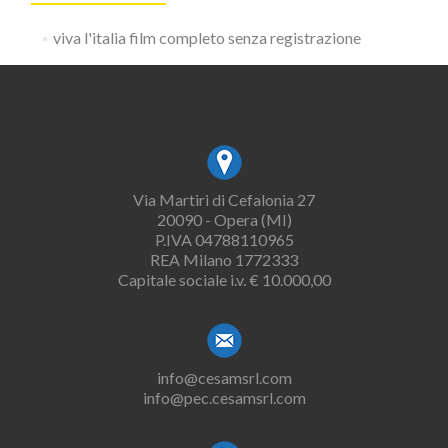
viva l'italia film completo senza registrazione
Via Martiri di Cefalonia 27
20090 - Opera (MI)
P.IVA 04788110965
REA Milano 1772333
Capitale sociale i.v. € 10.000,00
info@cesamsrl.com
info@pec.cesamsrl.com