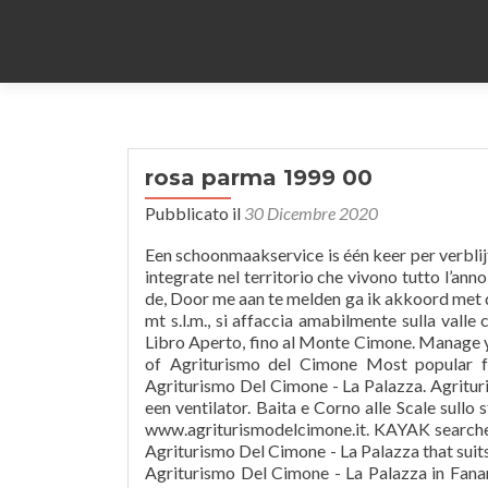
rosa parma 1999 00
Pubblicato il
30 Dicembre 2020
Een schoonmaakservice is één keer per verblijf beschikbaar. Alleviamo mucche di razza grigio alpina, perfettamente integrate nel territorio che vivono tutto l’anno libere nei pascoli. Door een account aan te maken, ga ik akkoord met de, Door me aan te melden ga ik akkoord met de. View deals for Agriturismo Del Cimone - La Palazza. Situato a 1200 mt s.l.m., si affaccia amabilmente sulla valle con un paesaggio che spazia dal Corno alle Scale, al Lago Pratignano, Libro Aperto, fino al Monte Cimone. Manage your bookings online The staff speak English Booking is safe Facilities of Agriturismo del Cimone Most popular facilities Pets allowed Free parking Bar Bathroom View deals for Agriturismo Del Cimone - La Palazza. Agriturismo Del Cimone - La Palazza heeft 15 kamers met een haardroger en een ventilator. Baita e Corno alle Scale sullo sfondo : Clicca qui per vedere le condizioni meteo attuali del Cimone : www.agriturismodelcimone.it. KAYAK searches hundreds of travel sites to help you find and book the hotel deal at Agriturismo Del Cimone - La Palazza that suits you best. Prices you can't beat! Search for the cheapest hotel deal for Agriturismo Del Cimone - La Palazza in Fanano. This 15-room farm stay has a restaurant along with conveniences like free in-room WiFi and free self parking. Near Corno alle Scale. Save big with Reservations.com exclusive deals and discounts. Azienda Bio-agricola Camere private, complessi indipendenti con giardino e mini appartamenti. Nabij Corno alle Scale. L'azienda si estende su un corpo unico di 30 ettari di terreno, pascolo per gli animali e orto. Special offers and last minute for your family holiday in Farmhouse accommodation in EMILIA ROMAGNA. Agriturismo Del Cimone - La Palazza - Agriturismo Del Cimone - La Palazza offers annex rooms close to 12 Lamaccione. Và bạn còn có thể nhận thông tin về các chương trình ưu đãi, khuyến mãi bí mật khi đăng ký nhận email. Via Calvanella, 710 – 41021 Fanano (MO) Voorwaarden & Bepalingen van Expedia Rewards. Tel. View deals for Agriturismo Del Cimone - La Palazza. Enjoy free WiFi, free parking, and a restaurant. Visit the page of the agriturismo Del Cimone - La Palazza. +39 335 6266972. Controleer of je je e-mailadres juist hebt ingevoerd voordat je verdergaat. Book online or call now. het samen boeken van een Vlucht + Hotel). © 2020 Expedia, Inc, an Expedia Group Company. Located in Mountain in Fanano (Modena), offers Room only, Half board, Full board, Bed & Breakfast in Bedroom Flat - Fanano. Lihat rincian Agriturismo Del Cimone - La Palazza. Vink dit vakje aan als je e-mails van Expedia wilt ontvangen over reisdeals, speciale aanbiedingen, prijswijzigingen, enquêtes, verzoeken om reisbeoordelingen en andere informatie. Korno ale Skalė netoliese. Enjoy free WiFi, free parking, and a restaurant. Žr. L'Agriturismo del Cimone è un ottimo luogo di villeggiatura per grandi e bambini che potranno trascorrere rilassanti giornate a contatto con la natura. Een gratis babybed is ook beschikbaar. Alle rechten voorbehouden. We weten niet zeker of je een mens of bot bent. Bekijk de deals voor Agriturismo Del Cimone - La Palazza. WiFi and parking are free, and this farm stay also features a restaurant. View deals for Agriturismo Del Cimone - La Palazza. Leden hebben toegang tot kortingen en speciale functies. Book Agriturismo del Cimone, Canevare on Tripadvisor: See 220 traveller reviews, 138 candid photos, and great deals for Agriturismo del Cimone, ranked #1 of 1 Speciality lodging in Canevare and rated 3.5 of 5 … Immerso tra boschi di faggi, larici ed abeti, nel Parco del Frignano, nasce l' Agriturismo del Cimone. De wifi en de parkeerplaatsen zijn gratis en deze plattelandsaccommodatie heeft ook een restaurant. Ga naar de overzichtspagina van de agriturismo Del Cimone - La Palazza. Aanvaarde betalingsmethodes op expedia.nl zijn American Express, Diner's Club International, MasterCard, Visa, Visa Electron, CartaSi, Carte Bleue, PayPal en iDE