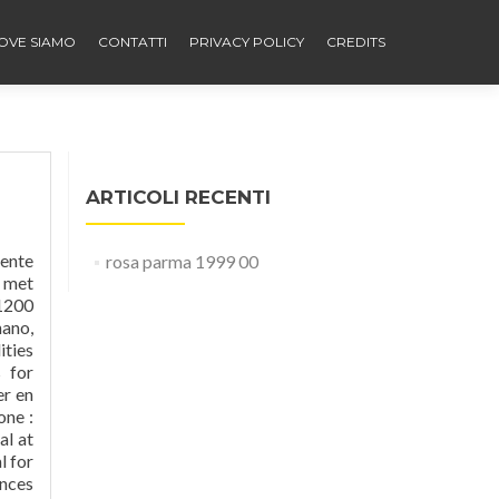
OVE SIAMO
CONTATTI
PRIVACY POLICY
CREDITS
ARTICOLI RECENTI
l Cimone Why book with us. Hãy xem qua thư viện ảnh, đọc nhận xét từ khách hàng thực tế và đặt phòng ngay cùng chương trình Đảm bảo giá của chúng tôi. All rooms have free cribs. Semua kamar memiliki tempat tidur bayi gratis. Akses Internet nirkabel gratis dan parkir mandiri gratis gratis, dan di penginapan pertanian ini juga memiliki restoran. Gelegen inBergen in Fanano (Moden
rosa parma 1999 00