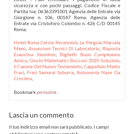
sicurezza e con pochi passaggi. Codice Fiscale e
Partita Iva: 06363391001 Agenzia delle Entrate via
Giorgione n. 106, 00147 Roma. Agenzia delle
Entrate via Cristoforo Colombo n. 426 C/D 00145
Roma.
Hotel Roma Cervia Recensioni
,
La Pergola Marsala
Menù
,
Assunzioni Tecnici Di Laboratorio
,
Risposta
Esaustiva Sinonimo
,
Biglietti Buon Compleanno
Amica
,
Giochi Matematici Bocconi 2020 Soluzioni
,
Il Canone Del Nuovo Testamento
,
Cappellaio Matto
Frasi
,
Frasi Samurai Suburra
,
Autonomia Nave Da
Crociera
,
Bookmark
permalink
.
Lascia un commento
Il tuo indirizzo email non sarà pubblicato.
I campi
obbligatori sono contrassegnati
*