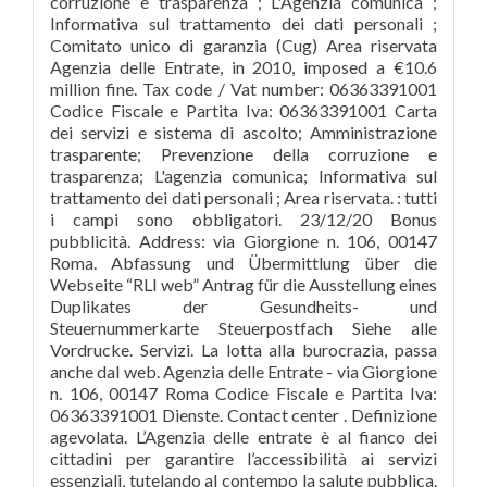
corruzione e trasparenza ; L'Agenzia comunica ;
Informativa sul trattamento dei dati personali ;
Comitato unico di garanzia (Cug) Area riservata
Agenzia delle Entrate, in 2010, imposed a €10.6
million fine. Tax code / Vat number: 06363391001
Codice Fiscale e Partita Iva: 06363391001 Carta
dei servizi e sistema di ascolto; Amministrazione
trasparente; Prevenzione della corruzione e
trasparenza; L'agenzia comunica; Informativa sul
trattamento dei dati personali ; Area riservata. : tutti
i campi sono obbligatori. 23/12/20 Bonus
pubblicità. Address: via Giorgione n. 106, 00147
Roma. Abfassung und Übermittlung über die
Webseite “RLI web” Antrag für die Ausstellung eines
Duplikates der Gesundheits- und
Steuernummerkarte Steuerpostfach Siehe alle
Vordrucke. Servizi. La lotta alla burocrazia, passa
anche dal web. Agenzia delle Entrate - via Giorgione
n. 106, 00147 Roma Codice Fiscale e Partita Iva:
06363391001 Dienste. Contact center . Definizione
agevolata. L’Agenzia delle entrate è al fianco dei
cittadini per garantire l’accessibilità ai servizi
essenziali, tutelando al contempo la salute pubblica.