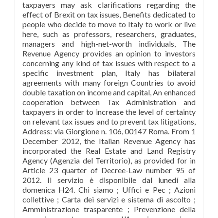
taxpayers may ask clarifications regarding the
effect of Brexit on tax issues, Benefits dedicated to
people who decide to move to Italy to work or live
here, such as professors, researchers, graduates,
managers and high-net-worth individuals, The
Revenue Agency provides an opinion to investors
concerning any kind of tax issues with respect to a
specific investment plan, Italy has bilateral
agreements with many foreign Countries to avoid
double taxation on income and capital, An enhanced
cooperation between Tax Administration and
taxpayers in order to increase the level of certainty
on relevant tax issues and to prevent tax litigations,
Address: via Giorgione n. 106, 00147 Roma. From 1
December 2012, the Italian Revenue Agency has
incorporated the Real Estate and Land Registry
Agency (Agenzia del Territorio), as provided for in
Article 23 quarter of Decree-Law number 95 of
2012. Il servizio è disponibile dal lunedí alla
domenica H24. Chi siamo ; Uffici e Pec ; Azioni
collettive ; Carta dei servizi e sistema di ascolto ;
Amministrazione trasparente ; Prevenzione della