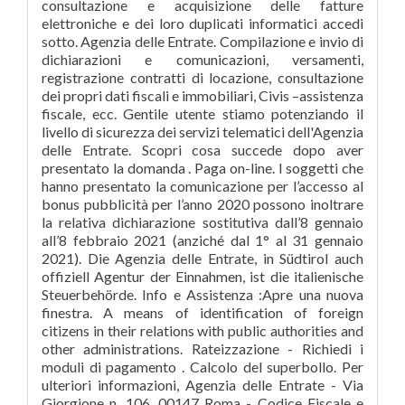
consultazione e acquisizione delle fatture
elettroniche e dei loro duplicati informatici accedi
sotto. Agenzia delle Entrate. Compilazione e invio di
dichiarazioni e comunicazioni, versamenti,
registrazione contratti di locazione, consultazione
dei propri dati fiscali e immobiliari, Civis –assistenza
fiscale, ecc. Gentile utente stiamo potenziando il
livello di sicurezza dei servizi telematici dell'Agenzia
delle Entrate. Scopri cosa succede dopo aver
presentato la domanda . Paga on-line. I soggetti che
hanno presentato la comunicazione per l’accesso al
bonus pubblicità per l’anno 2020 possono inoltrare
la relativa dichiarazione sostitutiva dall’8 gennaio
all’8 febbraio 2021 (anziché dal 1° al 31 gennaio
2021). Die Agenzia delle Entrate, in Südtirol auch
offiziell Agentur der Einnahmen, ist die italienische
Steuerbehörde. Info e Assistenza :Apre una nuova
finestra. A means of identification of foreign
citizens in their relations with public authorities and
other administrations. Rateizzazione - Richiedi i
moduli di pagamento . Calcolo del superbollo. Per
ulteriori informazioni, Agenzia delle Entrate - Via
Giorgione n. 106, 00147 Roma - Codice Fiscale e