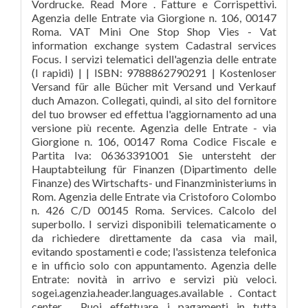
Vordrucke. Read More . Fatture e Corrispettivi.
Agenzia delle Entrate via Giorgione n. 106, 00147
Roma. VAT Mini One Stop Shop Vies - Vat
information exchange system Cadastral services
Focus. I servizi telematici dell'agenzia delle entrate
(I rapidi) | | ISBN: 9788862790291 | Kostenloser
Versand für alle Bücher mit Versand und Verkauf
duch Amazon. Collegati, quindi, al sito del fornitore
del tuo browser ed effettua l'aggiornamento ad una
versione più recente. Agenzia delle Entrate - via
Giorgione n. 106, 00147 Roma Codice Fiscale e
Partita Iva: 06363391001 Sie untersteht der
Hauptabteilung für Finanzen (Dipartimento delle
Finanze) des Wirtschafts- und Finanzministeriums in
Rom. Agenzia delle Entrate via Cristoforo Colombo
n. 426 C/D 00145 Roma. Services. Calcolo del
superbollo. I servizi disponibili telematicamente o
da richiedere direttamente da casa via mail,
evitando spostamenti e code; l'assistenza telefonica
e in ufficio solo con appuntamento. Agenzia delle
Entrate: novità in arrivo e servizi più veloci.
sogei.agenzia.header.languages.available . Contact
center . Puoi effettuare i pagamenti in tutta