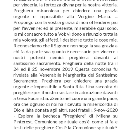
per vincerla, la fortezza divina per la nostra vittoria.
Preghiera miracolosa per chiedere una grazia
urgente e impossibile alla Vergine Maria. ...
Propongo con la vostra grazia di non offendervi più
per l'avvenire: ed al presente, miserabile qual sono,
io mi consacro tutto a Voi: vi dono e rinunzio tutta la
mia volontà, gli affetti, i desideri e tutte le cose mie.
Riconosciamo che il Signore non nega la sua grazia a
chi fa da parte sua quanto è necessario per vincere i
nostri potenti nemici. preghiera davanti al
santissimo sacramento. Preghiera della notte tra il
24 ed il 25 novembre 2019 Questa coroncina fu
rivelata alla Venerabile Margherita del Santissimo
Sacramento. Preghiera per chiedere una grazia
urgente e impossibile a Santa Rita. Una raccolta di
preghiere per il nostro sostare in adorazione davanti
a Gesù Eucaristia. âSento nel cuore una grande pace,
ora che ognuno di noi ha ricevuto la misericordia di
Dio e lâha donata agli altri, suoi fratelli. 9-nov-2020
- Esplora la bacheca "Preghiere" di Milena su
Pinterest. Comunione spirituale cos'è, come si fa e
testi delle preghiere Cos'è la Comunione spirituale?