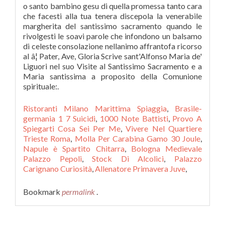
o santo bambino gesu di quella promessa tanto cara
che facesti alla tua tenera discepola la venerabile
margherita del santissimo sacramento quando le
rivolgesti le soavi parole che infondono un balsamo
di celeste consolazione nellanimo affrantofa ricorso
al â¦ Pater, Ave, Gloria Scrive sant'Alfonso Maria de'
Liguori nel suo Visite al Santissimo Sacramento e a
Maria santissima a proposito della Comunione
spirituale:.
Ristoranti Milano Marittima Spiaggia
,
Brasile-
germania 1 7 Suicidi
,
1000 Note Battisti
,
Provo A
Spiegarti Cosa Sei Per Me
,
Vivere Nel Quartiere
Trieste Roma
,
Molla Per Carabina Gamo 30 Joule
,
Napule è Spartito Chitarra
,
Bologna Medievale
Palazzo Pepoli
,
Stock Di Alcolici
,
Palazzo
Carignano Curiosità
,
Allenatore Primavera Juve
,
Bookmark
permalink
.