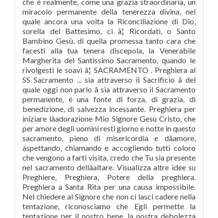
che è realmente, come una grazia straordinaria, un
miracolo permanente della tenerezza divina, nel
quale ancora una volta la Riconciliazione di Dio,
sorella del Battesimo, ci â¦ Ricordati, o Santo
Bambino Gesù, di quella promessa tanto cara che
facesti alla tua tenera discepola, la Venerabile
Margherita del Santissimo Sacramento, quando le
rivolgesti le soavi â¦ SACRAMENTO . Preghiera al
SS Sacramento ... sia attraverso il Sacrificio â del
quale oggi non parlo â sia attraverso il Sacramento
permanente, è una fonte di forza, di grazia, di
benedizione, di salvezza incessante. Preghiera per
iniziare lâadorazione Mio Signore Gesù Cristo, che
per amore degli uomini resti giorno e notte in questo
sacramento, pieno di misericordia e dâamore,
aspettando, chiamando e accogliendo tutti coloro
che vengono a farti visita, credo che Tu sia presente
nel sacramento dellâaltare. Visualizza altre idee su
Preghiere, Preghiera, Potere della preghiera.
Preghiera a Santa Rita per una causa impossibile.
Nel chiedere al Signore che non ci lasci cadere nella
tentazione, riconosciamo che Egli permette la
tentazione per il nostro bene, la nostra debolezza