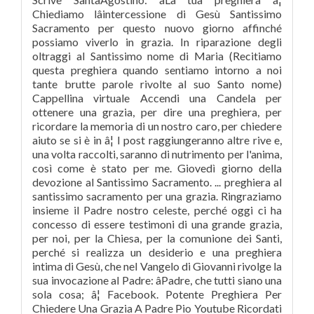
Chiediamo lâintercessione di Gesù Santissimo
Sacramento per questo nuovo giorno affinché
possiamo viverlo in grazia. In riparazione degli
oltraggi al Santissimo nome di Maria (Recitiamo
questa preghiera quando sentiamo intorno a noi
tante brutte parole rivolte al suo Santo nome)
Cappellina virtuale Accendi una Candela per
ottenere una grazia, per dire una preghiera, per
ricordare la memoria di un nostro caro, per chiedere
aiuto se si è in â¦ I post raggiungeranno altre rive e,
una volta raccolti, saranno di nutrimento per l'anima,
così come è stato per me. Giovedì giorno della
devozione al Santissimo Sacramento. ... preghiera al
santissimo sacramento per una grazia. Ringraziamo
insieme il Padre nostro celeste, perché oggi ci ha
concesso di essere testimoni di una grande grazia,
per noi, per la Chiesa, per la comunione dei Santi,
perché si realizza un desiderio e una preghiera
intima di Gesù, che nel Vangelo di Giovanni rivolge la
sua invocazione al Padre: âPadre, che tutti siano una
sola cosa; â¦ Facebook. Potente Preghiera Per
Chiedere Una Grazia A Padre Pio Youtube Ricordati