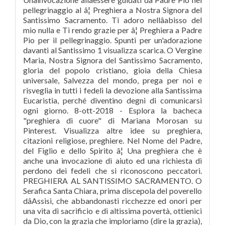
pellegrinaggio al â¦ Preghiera a Nostra Signora del
Santissimo Sacramento. Ti adoro nellâabisso del
mio nulla e Ti rendo grazie per â¦ Preghiera a Padre
Pio per il pellegrinaggio. Spunti per un'adorazione
davanti al Santissimo 1 visualizza scarica. O Vergine
Maria, Nostra Signora del Santissimo Sacramento,
gloria del popolo cristiano, gioia della Chiesa
universale, Salvezza del mondo, prega per noi e
risveglia in tutti i fedeli la devozione alla Santissima
Eucaristia, perché diventino degni di comunicarsi
ogni giorno. 8-ott-2018 - Esplora la bacheca
"preghiera di cuore" di Mariana Morosan su
Pinterest. Visualizza altre idee su preghiera,
citazioni religiose, preghiere. Nel Nome del Padre,
del Figlio e dello Spirito â¦ Una preghiera che è
anche una invocazione di aiuto ed una richiesta di
perdono dei fedeli che si riconoscono peccatori.
PREGHIERA AL SANTISSIMO SACRAMENTO. O
Serafica Santa Chiara, prima discepola del poverello
dâAssisi, che abbandonasti ricchezze ed onori per
una vita di sacrificio e di altissima povertà, ottienici
da Dio, con la grazia che imploriamo (dire la grazia),