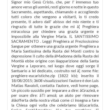
Signor mio Gesù Cristo, che, per l' immenso tuo
amore verso gli uomini, resti giorno e notte in questo
Sacramento, aspettando, chiamando e accogliendo
tutti coloro che vengono a visitarti, io ti credo
presente, ti adoro dall' abisso del mio niente e ti
ringrazio di tutte le grazie che mi â¦ Preghiera
miracolosa per chiedere una grazia urgente e
impossibile alla Vergine Maria. IL SANTISSIMO
SACRAMENTO . Leggi Preghiera al Preziosissimo
Sangue per ottenere una grazia urgente Preghiera a
Maria Santissima della Ruota dei Monti contro la
depressione Il culto della âMadonna della Ruota dei
Montiâ ebbe origine con lâapparizione della Santa
Vergine a Leporaro, nel luogo dove oggi sorge il
Santuario a lei dedicato, costruito nel â¦ nome file:
preghiere-eucaristiche.zip (1822 kb); inserito il
18/08/2015; 3608 visualizzazioni l'autore è don Luis
Matias Ravaioli, contatta l'autore, vedi home page.
Un piccolo sussidio per imparare a dire: âGrazieâ, e
per osare dire: âTi amoâ; un aiuto per rinnovare
âlâofferta della nostra vitaâ come ci insegna a fare
la Chiesa ogni volta che celebriamo lâEucaristia.
Scrive SantâAgostino: âLa tua preghiera â¦