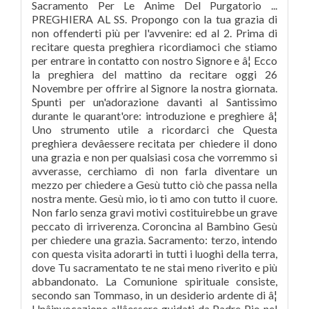
Sacramento Per Le Anime Del Purgatorio ...
PREGHIERA AL SS. Propongo con la tua grazia di
non offenderti più per l'avvenire: ed al 2. Prima di
recitare questa preghiera ricordiamoci che stiamo
per entrare in contatto con nostro Signore e â¦ Ecco
la preghiera del mattino da recitare oggi 26
Novembre per offrire al Signore la nostra giornata.
Spunti per un'adorazione davanti al Santissimo
durante le quarant'ore: introduzione e preghiere â¦
Uno strumento utile a ricordarci che Questa
preghiera devâessere recitata per chiedere il dono
una grazia e non per qualsiasi cosa che vorremmo si
avverasse, cerchiamo di non farla diventare un
mezzo per chiedere a Gesù tutto ciò che passa nella
nostra mente. Gesù mio, io ti amo con tutto il cuore.
Non farlo senza gravi motivi costituirebbe un grave
peccato di irriverenza. Coroncina al Bambino Gesù
per chiedere una grazia. Sacramento: terzo, intendo
con questa visita adorarti in tutti i luoghi della terra,
dove Tu sacramentato te ne stai meno riverito e più
abbandonato. La Comunione spirituale consiste,
secondo san Tommaso, in un desiderio ardente di â¦
Unâinvocazione allâessere guidati da Padre Pio nel