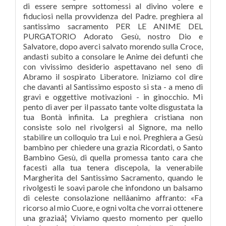
di essere sempre sottomessi al divino volere e
fiduciosi nella provvidenza del Padre. preghiera al
santissimo sacramento PER LE ANIME DEL
PURGATORIO Adorato Gesù, nostro Dio e
Salvatore, dopo averci salvato morendo sulla Croce,
andasti subito a consolare le Anime dei defunti che
con vivissimo desiderio aspettavano nel seno di
Abramo il sospirato Liberatore. Iniziamo col dire
che davanti al Santissimo esposto si sta - a meno di
gravi e oggettive motivazioni - in ginocchio. Mi
pento di aver per il passato tante volte disgustata la
tua Bontà infinita. La preghiera cristiana non
consiste solo nel rivolgersi al Signore, ma nello
stabilire un colloquio tra Lui e noi. Preghiera a Gesù
bambino per chiedere una grazia Ricordati, o Santo
Bambino Gesù, di quella promessa tanto cara che
facesti alla tua tenera discepola, la venerabile
Margherita del Santissimo Sacramento, quando le
rivolgesti le soavi parole che infondono un balsamo
di celeste consolazione nellâanimo affranto: «Fa
ricorso al mio Cuore, e ogni volta che vorrai ottenere
una graziaâ¦ Viviamo questo momento per quello