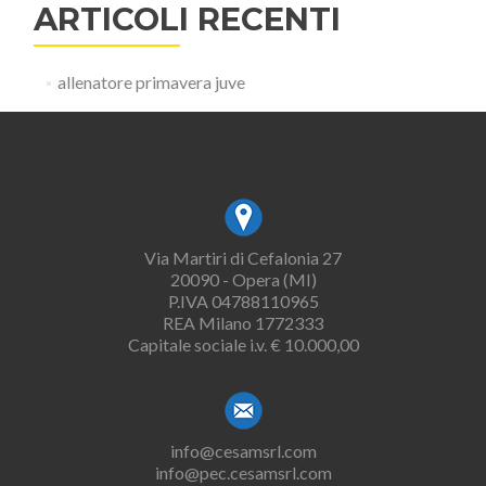
ARTICOLI RECENTI
allenatore primavera juve
Via Martiri di Cefalonia 27
20090 - Opera (MI)
P.IVA 04788110965
REA Milano 1772333
Capitale sociale i.v. € 10.000,00
info@cesamsrl.com
info@pec.cesamsrl.com