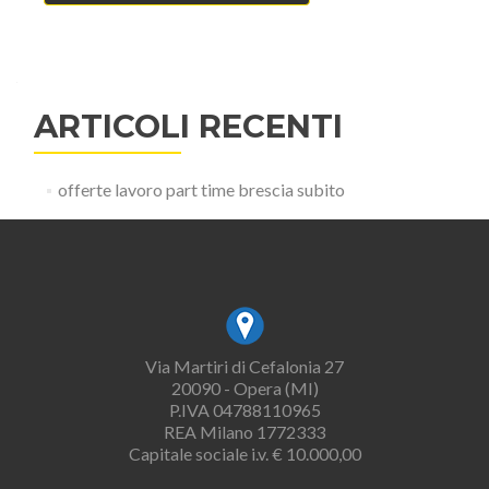
ARTICOLI RECENTI
offerte lavoro part time brescia subito
Via Martiri di Cefalonia 27
20090 - Opera (MI)
P.IVA 04788110965
REA Milano 1772333
Capitale sociale i.v. € 10.000,00