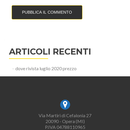
ARTICOLI RECENTI
dove rivista luglio 2020 prezzo
Via Martiri di Cefalonia 27
20090 - Opera (MI)
P.IVA 04788110965