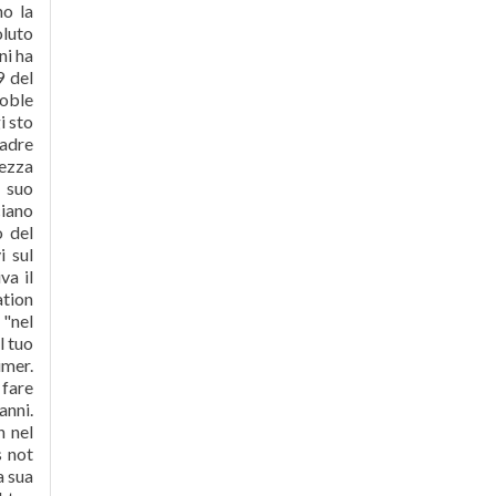
no la
luto
ni ha
9 del
noble
i sto
madre
pezza
 suo
ciano
o del
i sul
va il
ation
 "nel
l tuo
imer.
 fare
anni.
n nel
s not
a sua