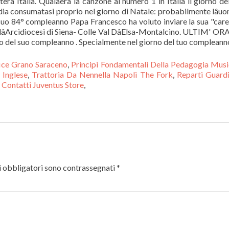
era Italia. Qualâera la canzone al numero 1 in Italia il giorno de
a consumatasi proprio nel giorno di Natale: probabilmente lâu
 suo 84° compleanno Papa Francesco ha voluto inviare la sua "car
ellâArcidiocesi di Siena- Colle Val DâElsa-Montalcino. ULTIM' ORA
o del suo compleanno . Specialmente nel giorno del tuo compleann
fice Grano Saraceno
,
Principi Fondamentali Della Pedagogia Musi
 Inglese
,
Trattoria Da Nennella Napoli The Fork
,
Reparti Guard
,
Contatti Juventus Store
,
 obbligatori sono contrassegnati
*