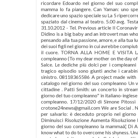
ricordare Edoardo nel giorno del suo compl
mamma lo fa piangere. Can Yaman: uno spec
dedicare uno spazio speciale su La 5 ripercorren
spaziato dal cinema al teatro. 5.00 avg. Testa
31.10.2012 - Tel. Previous article Il Coronavi
Didino is a big baby and an introvert man who
pensando alla tua passione, amore, e alla tua 
dei suoi figli nel giorno in cui avrebbe compiu
il cuore. TORNA ALLA HOME E VISITA L
compleanno (To my dear mother on the day of 
Salce. Le dediche più dolci per i compleanni s
tragico episodio sono giunti anche i carabinie
sinistro. 08118365586 A project made with â
catalogo nel giorno del suo compleanno Un vol
cittadine . Patti Smith: un concerto in stre
giorno del tuo compleanno" in italiano-inglese
compleanno. 17/12/2020 di Simone Pitossi . 
crotone24news@gmail.com We are Social . Nov
per salvarlo: è deceduto proprio nel giorno 
Diminuisci Risoluzione Aumenta Risoluzione 
giorno del suo compleanno la mammaâ¦ Di Ales
know what to do to overcome his shyness. Una 