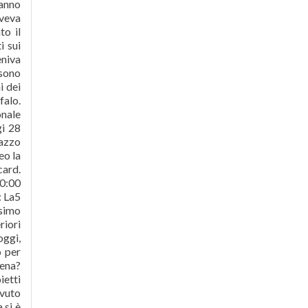
eanno
aveva
to il
i sui
eniva
 sono
i dei
falo.
onale
gi 28
lazzo
eo la
card.
30:00
: La5
esimo
riori
oggi,
o per
iena?
ietti
avuto
 si è