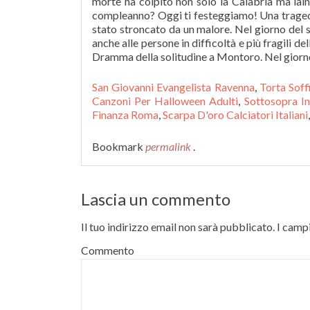
morte ha colpito non solo la Calabria ma lâint
compleanno? Oggi ti festeggiamo! Una tragedi
stato stroncato da un malore. Nel giorno del
anche alle persone in difficoltà e più fragili d
Dramma della solitudine a Montoro. Nel giorn
San Giovanni Evangelista Ravenna
,
Torta Sof
Canzoni Per Halloween Adulti
,
Sottosopra In
Finanza Roma
,
Scarpa D'oro Calciatori Italiani
Bookmark
permalink
.
Lascia un commento
Il tuo indirizzo email non sarà pubblicato.
I campi
Commento