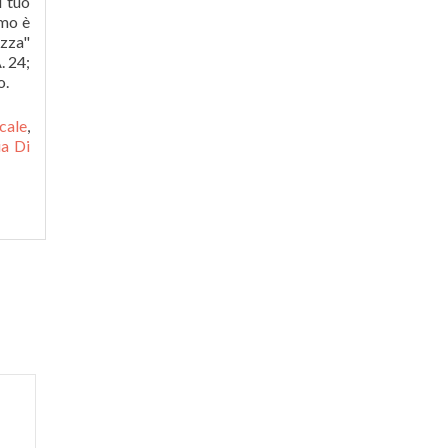
l tuo
omo è
ezza"
. 24;
o.
cale
,
ia Di