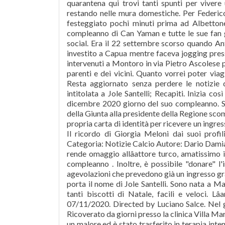
quarantena qui trovi tanti spunti per viver
restando nelle mura domestiche. Per Federic
festeggiato pochi minuti prima ad Albettone,
compleanno di Can Yaman e tutte le sue fan gli
social. Era il 22 settembre scorso quando An
investito a Capua mentre faceva jogging presso
intervenuti a Montoro in via Pietro Ascolese 
parenti e dei vicini. Quanto vorrei poter vi
Resta aggiornato senza perdere le notizie 
intitolata a Jole Santelli; Recapiti. Inizia co
dicembre 2020 giorno del suo compleanno. Si è
della Giunta alla presidente della Regione sco
propria carta di identità per ricevere un ingre
Il ricordo di Giorgia Meloni dai suoi profi
Categoria: Notizie Calcio Autore: Dario Damian
rende omaggio allâattore turco, amatissimo 
compleanno . Inoltre, è possibile "donare" l
agevolazioni che prevedono già un ingresso grat
porta il nome di Jole Santelli. Sono nata a Ma
tanti biscotti di Natale, facili e veloci. L
07/11/2020. Directed by Luciano Salce. Nel g
Ricoverato da giorni presso la clinica Villa M
un malore ed è stato trasferito in terapia intens