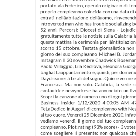
portato via Federico, operaio originario di Lon
proprio compleanno coincida con una data di ch
entrati nellâabitazione dellâuomo, rinve
introverted man who has trouble socializing be
52 anni. Percorsi: Diocesi di Siena - Lojudi
gratuitamente tutte le notizie sulla Calabria las
questa mattina la cerimonia per lâintitolazi
scorso 15 ottobre. Testata giornalistica non r
giorno del suo compleanno Michael B. Jordan
Instagram Il 30 novembre Chadwick Boseman 
Paolo Villaggio, Lila Kedrova, Eleonora Giorgi
baglia! Lâappuntamento è, quindi, per domeni
Daydreamer â Le ali del sogno. Quiere verme e
Francesca. Ma non solo. Calabria, la sede re
cantautrice newyorkese ha annunciato un li
Scopri la canzone al numero uno di ogni giorno 
Business Insider 1/12/2020 4:00:05 AM 47
TeLaDedico in Auguri di compleanno with Nes
al tuo cuore. Venerdì 25 Dicembre 2020. Infatti
vediamo venerdì, il giorno del tuo compleann
compleanno. Plot. rating (93% score) - 3 votes 
come scegliere il presente: non qualcosa che