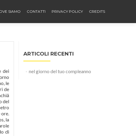
OVE SIAMO
CONTATTI
PRIVACY POLICY
CREDITS
ARTICOLI RECENTI
e dei
nel giorno del tuo compleanno
iorno
o, le
ri de
hiâ
o del
ietro
 ore.
s, la
arole
do di