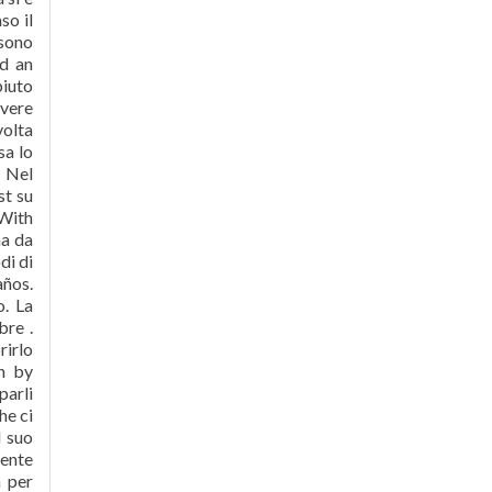
so il
 sono
nd an
piuto
evere
volta
sa lo
. Nel
st su
 With
ha da
di di
años.
o. La
bre .
rirlo
n by
parli
he ci
l suo
mente
à per