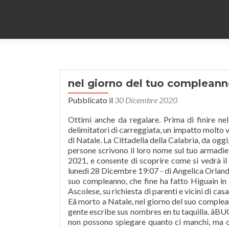
nel giorno del tuo complean
Pubblicato il
30 Dicembre 2020
Ottimi anche da regalare. Prima di finire ne
delimitatori di carreggiata, un impatto molto v
di Natale. La Cittadella della Calabria, da oggi,
persone scrivono il loro nome sul tuo armadie
2021, e consente di scoprire come si vedrà il n
lunedì 28 Dicembre 19:07 - di Angelica Orlandi â
suo compleanno, che fine ha fatto Higuain in A
Ascolese, su richiesta di parenti e vicini di ca
Eâ morto a Natale, nel giorno del suo comple
gente escribe sus nombres en tu taquilla. â
non possono spiegare quanto ci manchi, ma og