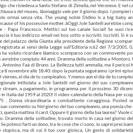
igo che risiedeva a Santo Stefano di Zimella, nel Veronese. E nel ca
iusura del museo, lâomaggio vale per il giorno dopo. I pompieri
nendolo ormai senza vita. The young noble Didino is a big baby a
cause of his possessive mother. âOggi Jole Santelli avrebbe com
ce - Papa Francesco. Mettici sul tuo canale Social! Se vuoi ric
cia il tuo indirizzo email nel box sotto e iscriviti: Iscriviti. Si è s
one del palazzo della Giunta alla presidente della Regione scompar
egistrata ai sensi della Legge sull'Editoria n.62 del 7/3/2001. 0
 ha voluto ricordare lâamico scomparso con un commovente po
avrebbe compiuto 44 anni. Dramma della solitudine a Montoro.
, Antonino Faà di Bruno. La Bellezza tutti ammalia, ma il pericol 
ca 8 novembre alle 18.40: dopo la puntata seguiranno i primi episo
l viernes, el día de tu cumpleaños. Y menos aún el día de tu cumple
gionale intitolata a Jole Santelli nel giorno del suo compleann
ve stream, a pagamento, in programma per il prossimo 30 dicem
in Italia dal 1959 al 2020! Il video-calendario della Nasa per scop
5 . Donna straordinaria e combattente coraggiosa. Posted o
sun commento su Nel giorno del tuo compleanno, una poesia che 
, questa mattina il card. Oppure il giorno della tua laurea? Vuole c
o. Dramma della solitudine, trovato morto in casa nel giorno de
Se potessi farti un dono, tra le cose che ci sono, io saprei precisa
 stupisca, ma di cui il tuo cuor gioisca. Un gesto di solidariet