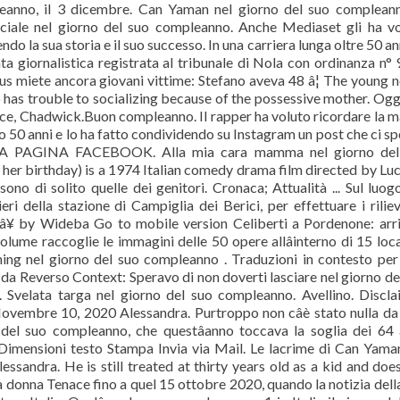
eanno, il 3 dicembre. Can Yaman nel giorno del suo complean
iale nel giorno del suo compleanno. Anche Mediaset gli ha vo
do la sua storia e il suo successo. In una carriera lunga oltre 50 an
ta giornalistica registrata al tribunale di Nola con ordinanza n° 
rus miete ancora giovani vittime: Stefano aveva 48 â¦ The young 
 has trouble to socializing because of the possessive mother. Ogg
luce, Chadwick.Buon compleanno. Il rapper ha voluto ricordare la 
to 50 anni e lo ha fatto condividendo su Instagram un post che ci s
A PAGINA FACEBOOK. Alla mia cara mamma nel giorno del
her birthday) is a 1974 Italian comedy drama film directed by Lu
ono di solito quelle dei genitori. Cronaca; Attualità ... Sul luog
ri della stazione di Campiglia dei Berici, per effettuare i riliev
¥ by Wideba Go to mobile version Celiberti a Pordenone: arri
ume raccoglie le immagini delle 50 opere allâinterno di 15 loc
aming nel giorno del suo compleanno . Traduzioni in contesto per
 da Reverso Context: Speravo di non doverti lasciare nel giorno de
Svelata targa nel giorno del suo compleanno. Avellino. Discla
embre 10, 2020 Alessandra. Purtroppo non câè stato nulla da
del suo compleanno, che questâanno toccava la soglia dei 64 
Dimensioni testo Stampa Invia via Mail. Le lacrime di Can Yama
sandra. He is still treated at thirty years old as a kid and doe
donna Tenace fino a quel 15 ottobre 2020, quando la notizia dell