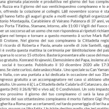
e una giornata piacevole e produttiva nel giorno del tuo compl
o Ruzza era il giorno del suo venticinquesimo compleanno e lo 
 offrendo la colazione ai colleghi. Lâ8 novembre scorso è sta
 hanno fatto gli auguri grazie a molti eventi digitali organizzat
tonio Montaquila, Carabiniere di Vairano Patenora di 37 anni, v
 Porta Tifatina.. Stamane, intorno, alle 11:00 i Vigili del Fuoco
per un soccorso ad un uomo che non rispondeva ai ripetuti richiam
aggiare nel tempo e tornare a questo momento â scrive Mark Ruf
di Crotone. Nel giorno del suo compleanno la Cittadella regi
sì il ricordo di Roberta e Paola, amate sorelle di Jole Santelli, og
 svolta questa mattina la cerimonia per lâintitolazione del pa
mparsa lo scorso 15 ottobre. Basterà presentare alle casse del mus
sso gratuito. Konrand Krajewski, Elemosiniere del Papa, insieme al 
li social è toccante. Pubblicato il 10 dicembre 2020 alle 17:
o. Se siete curiosi, date unâocchiata . Uno speciale su Can Yaman
in Italia, con una puntata a lui dedicata in occasione del suo 31
'ingresso gratuito a un accompagnatore nel caso si abbiano ulte
uito. Un uomo è â¦ L a Cittadella della Calabria di Catanzaro, da 
genta (MI) il 26/8/'80 e vivo aâ¦ 0 Condivisioni. Un solo impast
âanno prossimo il giorno del tuo compleanno ci sarà la luna p
iorno del suo ottantesimo compleanno è morto l'attore Gigi Pro
argherita a Roma per accertamenti, nel tardo pomeriggio di ieri ha 
iva, ma non ce lâha fatta. Un triste destino quello che ieri mattina