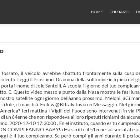
HOME
CHI SIAMO
D
no
l fossato, il veicolo avrebbe sbattuto frontalmente sulla cuspid
iolento. Leggi il Prossimo. Dramma della solitudine in Irpinia nel g
 porta il nome di Jole Santelli. A scuola, il giorno del tuo compleann
tto. 0. Questo video messo a punto dalla Nasa mostra le fasi luna
ostro satellite ogni giorno dellâanno prossimo. Meloni: âCi manc
Jole, ci manchiâ. Follow @BIItaly. Invia un Messaggio. Nel giorn
merica? Ieri mattina i Vigili del Fuoco sono intervenuti in via P
sa di un 64enne che non rispondeva ai loro ripetuti richiami da alcune
anno. 2020-12-10 17:30:00 . En el instituto, cuando es tu cumpleaño
BUON COMPLEANNO BABY!â Ha scritto il 51enne sul social âLe p
gi è il tuo compleanno. Se però compi gli anni durante il perio