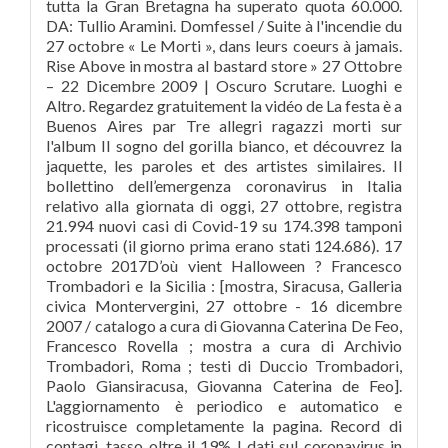
tutta la Gran Bretagna ha superato quota 60.000.
DA: Tullio Aramini. Domfessel / Suite à l'incendie du
27 octobre « Le Morti », dans leurs coeurs à jamais.
Rise Above in mostra al bastard store » 27 Ottobre
– 22 Dicembre 2009 | Oscuro Scrutare. Luoghi e
Altro. Regardez gratuitement la vidéo de La festa è a
Buenos Aires par Tre allegri ragazzi morti sur
l'album Il sogno del gorilla bianco, et découvrez la
jaquette, les paroles et des artistes similaires. Il
bollettino dell’emergenza coronavirus in Italia
relativo alla giornata di oggi, 27 ottobre, registra
21.994 nuovi casi di Covid-19 su 174.398 tamponi
processati (il giorno prima erano stati 124.686). 17
octobre 2017D’où vient Halloween ? Francesco
Trombadori e la Sicilia : [mostra, Siracusa, Galleria
civica Montervergini, 27 ottobre - 16 dicembre
2007 / catalogo a cura di Giovanna Caterina De Feo,
Francesco Rovella ; mostra a cura di Archivio
Trombadori, Roma ; testi di Duccio Trombadori,
Paolo Giansiracusa, Giovanna Caterina de Feo].
L'aggiornamento è periodico e automatico e
ricostruisce completamente la pagina. Record di
contagi, tasso oltre il 19% I dati sul coronavirus in