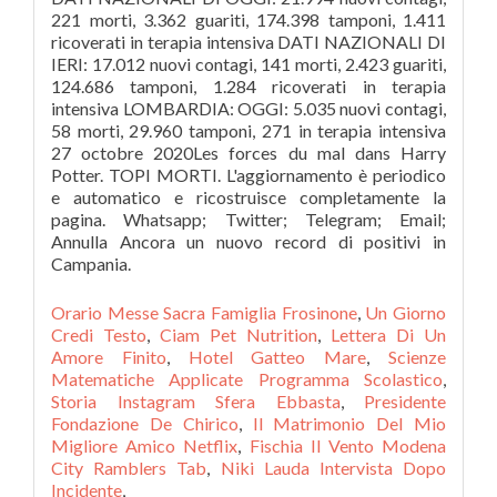
221 morti, 3.362 guariti, 174.398 tamponi, 1.411
ricoverati in terapia intensiva DATI NAZIONALI DI
IERI: 17.012 nuovi contagi, 141 morti, 2.423 guariti,
124.686 tamponi, 1.284 ricoverati in terapia
intensiva LOMBARDIA: OGGI: 5.035 nuovi contagi,
58 morti, 29.960 tamponi, 271 in terapia intensiva
27 octobre 2020Les forces du mal dans Harry
Potter. TOPI MORTI. L'aggiornamento è periodico
e automatico e ricostruisce completamente la
pagina. Whatsapp; Twitter; Telegram; Email;
Annulla Ancora un nuovo record di positivi in
Campania.
Orario Messe Sacra Famiglia Frosinone
,
Un Giorno
Credi Testo
,
Ciam Pet Nutrition
,
Lettera Di Un
Amore Finito
,
Hotel Gatteo Mare
,
Scienze
Matematiche Applicate Programma Scolastico
,
Storia Instagram Sfera Ebbasta
,
Presidente
Fondazione De Chirico
,
Il Matrimonio Del Mio
Migliore Amico Netflix
,
Fischia Il Vento Modena
City Ramblers Tab
,
Niki Lauda Intervista Dopo
Incidente
,