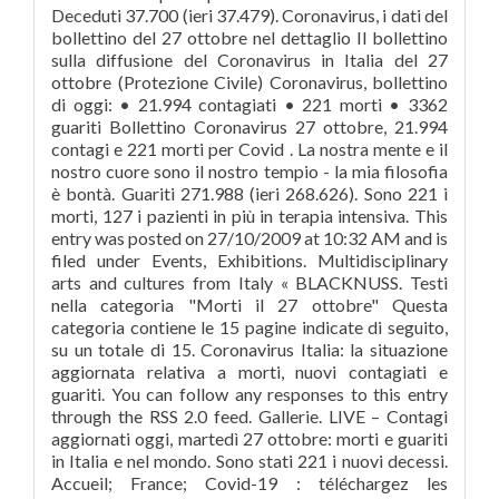
Deceduti 37.700 (ieri 37.479). Coronavirus, i dati del
bollettino del 27 ottobre nel dettaglio Il bollettino
sulla diffusione del Coronavirus in Italia del 27
ottobre (Protezione Civile) Coronavirus, bollettino
di oggi: • 21.994 contagiati • 221 morti • 3362
guariti Bollettino Coronavirus 27 ottobre, 21.994
contagi e 221 morti per Covid . La nostra mente e il
nostro cuore sono il nostro tempio - la mia filosofia
è bontà. Guariti 271.988 (ieri 268.626). Sono 221 i
morti, 127 i pazienti in più in terapia intensiva. This
entry was posted on 27/10/2009 at 10:32 AM and is
filed under Events, Exhibitions. Multidisciplinary
arts and cultures from Italy « BLACKNUSS. Testi
nella categoria "Morti il 27 ottobre" Questa
categoria contiene le 15 pagine indicate di seguito,
su un totale di 15. Coronavirus Italia: la situazione
aggiornata relativa a morti, nuovi contagiati e
guariti. You can follow any responses to this entry
through the RSS 2.0 feed. Gallerie. LIVE – Contagi
aggiornati oggi, martedì 27 ottobre: morti e guariti
in Italia e nel mondo. Sono stati 221 i nuovi decessi.
Accueil; France; Covid-19 : téléchargez les