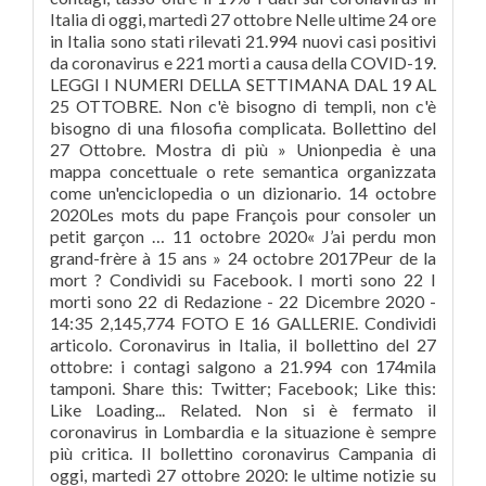
Italia di oggi, martedì 27 ottobre Nelle ultime 24 ore
in Italia sono stati rilevati 21.994 nuovi casi positivi
da coronavirus e 221 morti a causa della COVID-19.
LEGGI I NUMERI DELLA SETTIMANA DAL 19 AL
25 OTTOBRE. Non c'è bisogno di templi, non c'è
bisogno di una filosofia complicata. Bollettino del
27 Ottobre. Mostra di più » Unionpedia è una
mappa concettuale o rete semantica organizzata
come un'enciclopedia o un dizionario. 14 octobre
2020Les mots du pape François pour consoler un
petit garçon … 11 octobre 2020« J’ai perdu mon
grand-frère à 15 ans » 24 octobre 2017Peur de la
mort ? Condividi su Facebook. I morti sono 22 I
morti sono 22 di Redazione - 22 Dicembre 2020 -
14:35 2,145,774 FOTO E 16 GALLERIE. Condividi
articolo. Coronavirus in Italia, il bollettino del 27
ottobre: i contagi salgono a 21.994 con 174mila
tamponi. Share this: Twitter; Facebook; Like this:
Like Loading... Related. Non si è fermato il
coronavirus in Lombardia e la situazione è sempre
più critica. Il bollettino coronavirus Campania di
oggi, martedì 27 ottobre 2020: le ultime notizie su