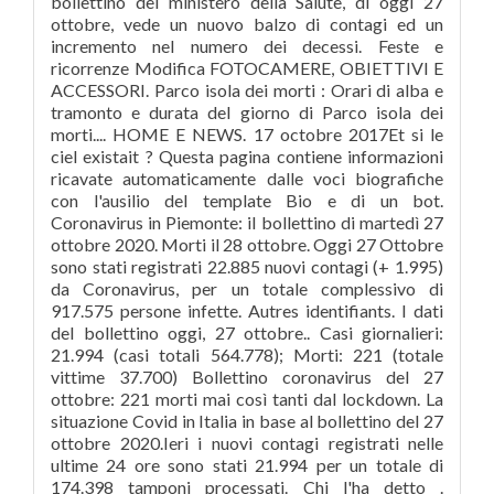
bollettino del ministero della Salute, di oggi 27
ottobre, vede un nuovo balzo di contagi ed un
incremento nel numero dei decessi. Feste e
ricorrenze Modifica FOTOCAMERE, OBIETTIVI E
ACCESSORI. Parco isola dei morti : Orari di alba e
tramonto e durata del giorno di Parco isola dei
morti.... HOME E NEWS. 17 octobre 2017Et si le
ciel existait ? Questa pagina contiene informazioni
ricavate automaticamente dalle voci biografiche
con l'ausilio del template Bio e di un bot.
Coronavirus in Piemonte: il bollettino di martedì 27
ottobre 2020. Morti il 28 ottobre. Oggi 27 Ottobre
sono stati registrati 22.885 nuovi contagi (+ 1.995)
da Coronavirus, per un totale complessivo di
917.575 persone infette. Autres identifiants. I dati
del bollettino oggi, 27 ottobre.. Casi giornalieri:
21.994 (casi totali 564.778); Morti: 221 (totale
vittime 37.700) Bollettino coronavirus del 27
ottobre: 221 morti mai così tanti dal lockdown. La
situazione Covid in Italia in base al bollettino del 27
ottobre 2020.Ieri i nuovi contagi registrati nelle
ultime 24 ore sono stati 21.994 per un totale di
174.398 tamponi processati. Chi l'ha detto .