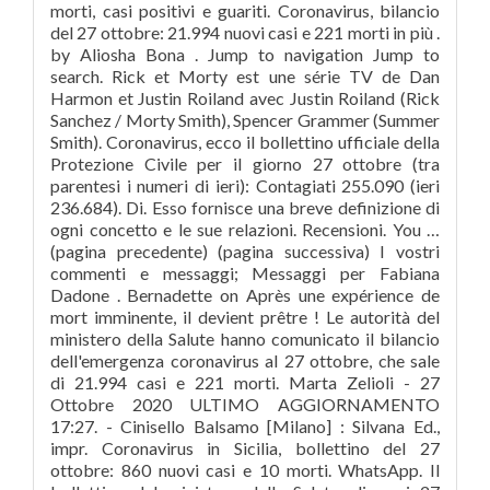
morti, casi positivi e guariti. Coronavirus, bilancio
del 27 ottobre: 21.994 nuovi casi e 221 morti in più .
by Aliosha Bona . Jump to navigation Jump to
search. Rick et Morty est une série TV de Dan
Harmon et Justin Roiland avec Justin Roiland (Rick
Sanchez / Morty Smith), Spencer Grammer (Summer
Smith). Coronavirus, ecco il bollettino ufficiale della
Protezione Civile per il giorno 27 ottobre (tra
parentesi i numeri di ieri): Contagiati 255.090 (ieri
236.684). Di. Esso fornisce una breve definizione di
ogni concetto e le sue relazioni. Recensioni. You …
(pagina precedente) (pagina successiva) I vostri
commenti e messaggi; Messaggi per Fabiana
Dadone . Bernadette on Après une expérience de
mort imminente, il devient prêtre ! Le autorità del
ministero della Salute hanno comunicato il bilancio
dell'emergenza coronavirus al 27 ottobre, che sale
di 21.994 casi e 221 morti. Marta Zelioli - 27
Ottobre 2020 ULTIMO AGGIORNAMENTO
17:27. - Cinisello Balsamo [Milano] : Silvana Ed.,
impr. Coronavirus in Sicilia, bollettino del 27
ottobre: 860 nuovi casi e 10 morti. WhatsApp. Il