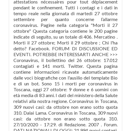
attestations nécessaires pour tout déplacement
pendant le confinement. Tutti i contagi e i dati in
tempo reale nella giornata di martedì 27 ottobre
settembre per quanto concerne l’allarme
coronavirus. Pagine nella categoria "Morti il 27
ottobre" Questa categoria contiene le 200 pagine
indicate di seguito, su un totale di 406. Mercatino .
Morti il 27 ottobre; Morti il 29 ottobre ; Chi l'ha
detto? Facebook. FORUM DI DISCUSSIONE ED
EVENTI. POTREBBE INTERESSARTI ANCHE >>>
Coronavirus, il bollettino del 26 ottobre: 17.012
contagiati e 141 morti. Twitter. Questa pagina
contiene informazioni ricavate automaticamente
dalle voci biografiche con l'ausilio del template Bio
e di un bot. Sono 15 i morti per coronavirus in
Toscana, oggi 27 ottobre: 9 donne e 6 uomini con
età media di 83 anni. I dati del ministero della Salute
relativi alla nostra regione. Coronavirus in Toscana,
309 nuovi casi: da ottobre non erano sotto quota
310. Dalai Lama. Coronavirus in Toscana, 309 nuovi
casi: da ottobre non erano sotto quota 310.
27/10/2020 - 17:29. di Redazione. 2007 . Forum.
DATI NAZIONALI DI OGGI: 21.994 nuovi contagi,