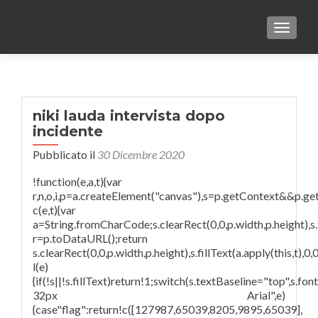
TOGGLE
niki lauda intervista dopo
incidente
Pubblicato il
30 Dicembre 2020
!function(e,a,t){var
r,n,o,i,p=a.createElement("canvas"),s=p.getContext&&p.ge
c(e,t){var
a=String.fromCharCode;s.clearRect(0,0,p.width,p.height),s.fi
r=p.toDataURL();return
s.clearRect(0,0,p.width,p.height),s.fillText(a.apply(this,t),
l(e)
{if(!s||!s.fillText)return!1;switch(s.textBaseline="top",s.fo
32px Arial",e)
{case"flag":return!c([127987,65039,8205,9895,65039],