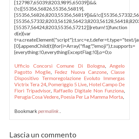
[127987,65039,8203,9895,65039])&&
(!c([55356,56826,55356,56819],
[55356,56826,8203,55356,56819])&&!c([55356,57332,5
[55356,57332,8203,56128,56423,8203,56128,56418,8203,
[55357,56424,8203,55356,57212])}return!1}function
d(e){var
t=a.createElement("script");t.src=e,t.defer=t.type="text
[0].appendChild(t)}for(i=Array("flag","emoji"),t.supports=
{everything:!0,everythingExceptFlag:!0},o=0;o
Ufficio Concorsi Comune Di Bologna
,
Angelo
Pagotto Moglie
,
Fedez Nuova Canzone
,
Classe
Dispositivo Termoregolazione Evoluto Immergas
Victrix Tera 24
,
Pomeriggio 5 Live
,
Hotel Campo De
Fiori Tripadvisor
,
Raffaello Digitale Non Funziona
,
Perugia Cosa Vedere
,
Poesia Per La Mamma Morta
,
Bookmark
permalink
.
Lascia un commento