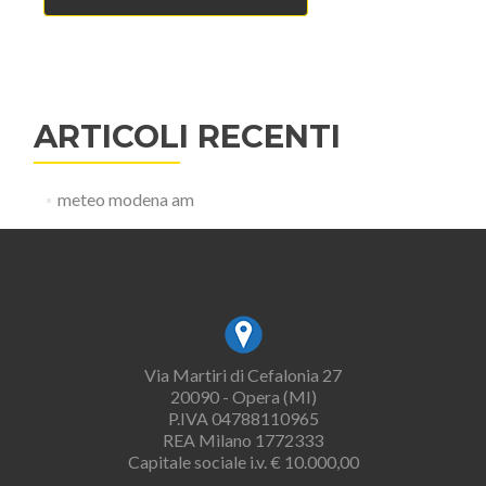
ARTICOLI RECENTI
meteo modena am
Via Martiri di Cefalonia 27
20090 - Opera (MI)
P.IVA 04788110965
REA Milano 1772333
Capitale sociale i.v. € 10.000,00