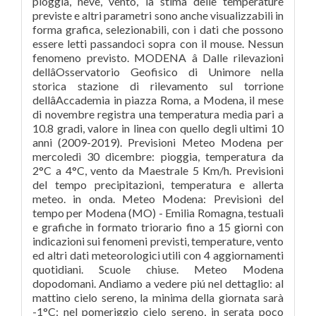
pioggia, neve, vento, la stima delle temperature
previste e altri parametri sono anche visualizzabili in
forma grafica, selezionabili, con i dati che possono
essere letti passandoci sopra con il mouse. Nessun
fenomeno previsto. MODENA â Dalle rilevazioni
dellâOsservatorio Geofisico di Unimore nella
storica stazione di rilevamento sul torrione
dellâAccademia in piazza Roma, a Modena, il mese
di novembre registra una temperatura media pari a
10.8 gradi, valore in linea con quello degli ultimi 10
anni (2009-2019). Previsioni Meteo Modena per
mercoledì 30 dicembre: pioggia, temperatura da
2°C a 4°C, vento da Maestrale 5 Km/h. Previsioni
del tempo precipitazioni, temperatura e allerta
meteo. in onda. Meteo Modena: Previsioni del
tempo per Modena (MO) - Emilia Romagna, testuali
e grafiche in formato triorario fino a 15 giorni con
indicazioni sui fenomeni previsti, temperature, vento
ed altri dati meteorologici utili con 4 aggiornamenti
quotidiani. Scuole chiuse. Meteo Modena
dopodomani. Andiamo a vedere piú nel dettaglio: al
mattino cielo sereno, la minima della giornata sarà
-1°C; nel pomeriggio cielo sereno, in serata poco