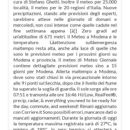
cura di Stefano Ghetti. Inoltre il meteo per 25.000
località, il meteo per le 20 regioni d'Italia. Nuove
precipitazioni, stando alle previsioni degli esperti,
sarebbero attese nelle giornate di domani e
mercoledì, non così intense come quelle cadute nel
fine settimana appena [â¦] Zero gradi ad
un'altitudine di 671 metri. Il Meteo a Modena e le
temperature. Lâattenzione sullâemergenza
maltempo resta alta, anche alla luce di quelle che
sono le previsioni meteo per i prossimi giorni su
Modena e provincia. Il meteo di Meteo Giornale
contiene dettagliate previsioni meteo sino a 15
giorni per Modena. Allerta maltempo a Modena,
dove sono stati chiusi in via precauzionale intorno
alle 9 i ponti sul Secchia, dopo che il livello del fiume
ha superato la soglia di guardia. Il sole sorge alle ore
07:51 e tramonta alle ore 16:46 Hi/Low, RealFeel®,
precip, radar, & everything you need to be ready for
the day, commute, and weekend! Rimani aggiornato
con Corriere.it Sono possibili errori, mancanze dati o
mancati aggiornamenti. Durante la giornata di oggi
la temperatura massima registrata sarà di 27°C, la
minima di 18°C, lo zero termico si attesterà a