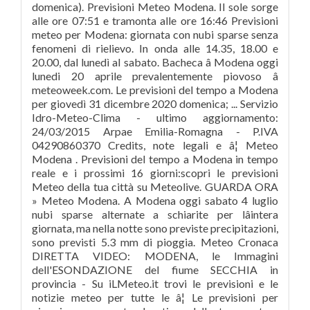
domenica). Previsioni Meteo Modena. Il sole sorge
alle ore 07:51 e tramonta alle ore 16:46 Previsioni
meteo per Modena: giornata con nubi sparse senza
fenomeni di rielievo. In onda alle 14.35, 18.00 e
20.00, dal lunedì al sabato. Bacheca â Modena oggi
lunedi 20 aprile prevalentemente piovoso â
meteoweek.com. Le previsioni del tempo a Modena
per giovedì 31 dicembre 2020 domenica; ... Servizio
Idro-Meteo-Clima - ultimo aggiornamento:
24/03/2015 Arpae Emilia-Romagna - P.IVA
04290860370 Credits, note legali e â¦ Meteo
Modena . Previsioni del tempo a Modena in tempo
reale e i prossimi 16 giorni:scopri le previsioni
Meteo della tua città su Meteolive. GUARDA ORA
» Meteo Modena. A Modena oggi sabato 4 luglio
nubi sparse alternate a schiarite per lâintera
giornata, ma nella notte sono previste precipitazioni,
sono previsti 5.3 mm di pioggia. Meteo Cronaca
DIRETTA VIDEO: MODENA, le Immagini
dell'ESONDAZIONE del fiume SECCHIA in
provincia - Su iLMeteo.it trovi le previsioni e le
notizie meteo per tutte le â¦ Le previsioni per