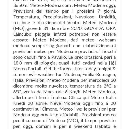
3650m. Meteo-Modena.com . Meteo Modena oggi,
Previsioni del tempo per i prossimi 7 giorni,
Temperatura, Precipitazioni, Nuvoloso, Umidità,
tensione e direzione del Vento. Meteo Modena
(MO) giovedì 31 dicembre 2020. GUARDA ORA
Lâincubo pioggia infatti potrebbe non essere
cessato. Meteo Modena, dati meteo, webcam
modena sempre aggiornati con elaborazione di
previsioni meteo per Modena e provincia. I fiocchi
sono caduti fino a Pavullo. Le precipitazioni, pari a
18.8 mm di pioggia, quasi tutti caduti nella [â¦]
Meteo Portali . Get the forecast for today, tonight &
tomorrow's weather for Modena, Emilia-Romagna,
Italia. Previsioni Meteo Modena per mercoledì 30
dicembre: molto nuvoloso, temperatura da 2°C a
6°C, vento da Maestrale 6 Km/h. Meteo Modena,
allerta per i fiumi in piena. Clicca qui Meteo Italia
lunedì 20 aprile. Neve Modena oggi: fino a 20
centimetri sul Cimone. Meteo live: le previsioni per
Modena aggiornate e affidabili. Previsioni meteo
per il comune di Modena (MO), il tempo previsto
per oggi, domani e per il weekend (sabato e