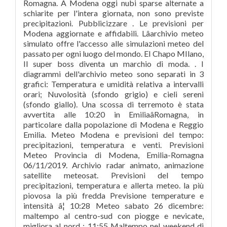
Romagna. A Modena oggi nubi sparse alternate a
schiarite per l'intera giornata, non sono previste
precipitazioni. Pubblicizzare . Le previsioni per
Modena aggiornate e affidabili. Lâarchivio meteo
simulato offre l'accesso alle simulazioni meteo del
passato per ogni luogo del mondo. El Chapo MIlano,
Il super boss diventa un marchio di moda. . I
diagrammi dell'archivio meteo sono separati in 3
grafici: Temperatura e umidità relativa a intervalli
orari; Nuvolosità (sfondo grigio) e cieli sereni
(sfondo giallo). Una scossa di terremoto è stata
avvertita alle 10:20 in EmiliaâRomagna, in
particolare dalla popolazione di Modena e Reggio
Emilia. Meteo Modena e previsioni del tempo:
precipitazioni, temperatura e venti. Previsioni
Meteo Provincia di Modena, Emilia-Romagna
06/11/2019. Archivio radar animato, animazione
satellite meteosat. Previsioni del tempo
precipitazioni, temperatura e allerta meteo. la più
piovosa la più fredda Previsione temperature e
intensità â¦ 10:28 Meteo sabato 26 dicembre:
maltempo al centro-sud con piogge e nevicate,
migliora al nord ; 11:55 Maltempo nel weekend di