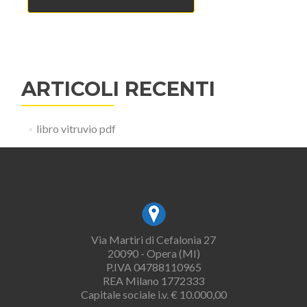
ARTICOLI RECENTI
libro vitruvio pdf
Via Martiri di Cefalonia 27
20090 - Opera (MI)
P.IVA 04788110965
REA Milano 1772333
Capitale sociale i.v. € 10.000,00