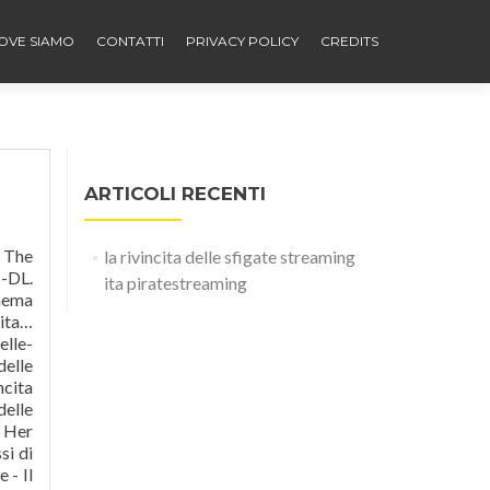
OVE SIAMO
CONTATTI
PRIVACY POLICY
CREDITS
ARTICOLI RECENTI
o Rabbit. They Were Ten. Regista: Olivia Wilde Le due ragazze, determinate a rimettersi in pari con i loro coetanei, cercano di recuperare il divertimento perso negli ultimi quattro anni in un'unica notte, sperimentando tutto ciò di cui hanno avuto paura finora. Chi è Jack lo Squartatore? First Team: Juventus . Guarda La rivincita delle sfigate Streaming ita Completo,G
la rivincita delle sfigate streaming
ita piratestreaming