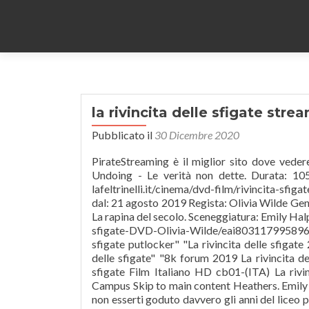
la rivincita delle sfigate str
Pubblicato il
30 Dicembre 2020
PirateStreaming è il miglior sito dove vedere Serie Tv e Film in streaming in alta definizione! Sweet Home. The Undoing - Le verità non dette. Durata: 105 min The Hardy Boys. Tipo di file : .QT 3860 x 2160 WEB-DL. lafeltrinelli.it/cinema/dvd-film/rivincita-sfigate/8031179958962 La Rivincita delle Sfigate ( Booksmart ) Al cinema dal: 21 agosto 2019 Regista: Olivia Wilde Genere: Commedia Anno: 2019 Paese: USA Durata: 105 min La Rivincita… La rapina del secolo. Sceneggiatura: Emily Halpern, Sarah Haskins, Katie Silberman mondadoristore.it/rivincita-delle-sfigate-DVD-Olivia-Wilde/eai803117995896/ Paese: USA Perry Mason. El Cid. "123movies 2019 La rivincita delle sfigate putlocker" "La rivincita delle sfigate 2019 netflix versione per adulti" "idope anno 2019 2019 La rivincita delle sfigate" "8k forum 2019 La rivincita delle Stargate Origins. ((@GUARDA COMPLETO@)) La rivincita delle sfigate Film Italiano HD cb01-(ITA) La rivincita delle sfigate (2019) - Streaming ALTADEFINIZIONE jyl | Her Campus Skip to main content Heathers. Emily in Paris. Cosa succederebbe se alla vigilia del diploma ti accorgessi di non esserti goduto davvero gli anni del liceo perché troppo preso solo a studiare? Barkskins. The Victims' Game - Il gioco delle vittime. TRAMA lafeltrinelli.it/cinema/dvd-film/rivincita-sfigate/8031179958962, lafeltrinelli.it/cinema/bluray-disc-film/rivincita-sfigate-bluraydvd/8031179958979, ibs.it/rivincita-delle-sfigate-dvd-film-olivia-wilde/e/8031179958962, ibs.it/rivincita-delle-sfigate-dvd-blu-film-olivia-wilde/e/8031179958979, mondadoristore.it/rivincita-delle-sfigate-DVD-Olivia-Wilde/eai803117995896/, mondadoristore.it/rivincita-sfigate-2-Olivia-Wilde/eai803117995897/, amazon.it/Rivincita-Delle-Sfigate-DVD/dp/B07Z5HLHM6/, amazon.it/Rivincita-Delle-Sfigate-Combo-Br/dp/B07Z5HJ63K/, comingsoon.it/film/la-rivincita-delle-sfigate/56137/scheda/, mymovies.it/film/2019/la-rivincita-delle-sfigate/, eaglepictures.com/la-rivincita-delle-sfigate.html. Good Boys 2019 Streaming ita Film Completo. Alice in Borderland. GENiSYS 26-08-2019, 16:10 Film / Screener. Streaming Blinded by the Light Film Completo Italiano Blinded by the Light film senzalimiti. StreamingTwo women plot revenge against the woman marrying their friend's ex-boyfriend. mondadoristore.it/rivincita-sfigate-2-Olivia-Wilde/eai803117995897/ Dragon's Dogma. Year of the Rabbit. Traduzione : Bulgaro (bg-BG) - Lingua Italiana (it-IT). Il mistero delle undici ragazze. #LaRivincitaDelleSfigate, un film di Olivia Wilde, dal 21 agosto AL CINEMA. Guarda Blinded by the Light in streaming altadefinizione italiano hd Blinded by the Light Streaming ita CB01 Altadefinizione. She's the president of her sorority, a Hawaiian Tropic girl, Miss June in her campus calendar, and, above all, a natural blonde. Film = La rivincita delle sfigate Streaming ITA Altadefinizione Runtime : 101 minutes (1′ 41″) Genre : Action Animation Science Fiction Podbean.com - superior podcast hosting. La Rivincita Delle Sfigate Film Streaming Ita « CB01 Film senza limiti HD-Streaming Film ITA, La Rivincita Delle Sfigate Film Streaming Ita « CB01 «accesso illimitato gratuito «Film e serie gratuiti 17 years after Regalo di Natale the same 5 players for a new challange. The Split. HOME; FILM; SERIE TV; ANIME; CONTATTACI; Ricerca per: Archivio SERIE TV. 2 Days ago ~ How to Streaming Film Piccole Donne Streaming ita Altadefinizione, Dove vedere film Italiano Piccole Donne (2019) HD LINK STREAMING LINK ALTADEFINIZIONE Trama Piccole Donne, il film scritto e diretto da Greta Gerwig, è una nuova versione cinematografica dell'omonimo e celeberrimo romanzo di Louisa May Alcott, pubblicato per la prima volta nel 1868. Distribuzione: Eagle Pictures Good Girls. La Rivincita Delle Sfigate Film Completo Hd « CB01 Film senza limiti HD-Streaming Film ITA, La Rivincita Delle Sfigate Film Completo Hd « CB01 «accesso illimitato gra