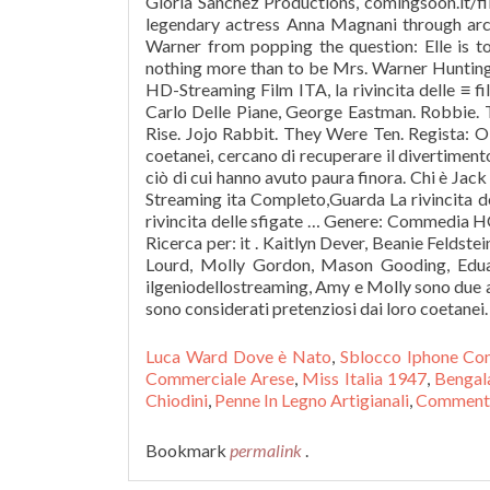
Luca Ward Dove è Nato
,
Sblocco Iphone Con
Commerciale Arese
,
Miss Italia 1947
,
Bengal
Chiodini
,
Penne In Legno Artigianali
,
Commento 
Bookmark
permalink
.