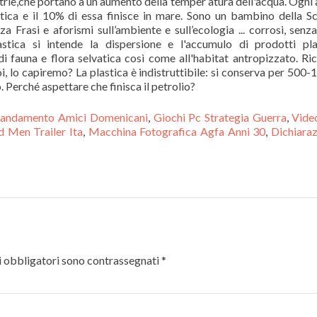
dustrie,che portano a un aumento della temper atura dell'acqua. Ogni
tica e il 10% di essa finisce in mare. Sono un bambino della S
 Frasi e aforismi sull’ambiente e sull’ecologia ... corrosi, senz
tica si intende la dispersione e l'accumulo di prodotti pla
i fauna e flora selvatica così come all'habitat antropizzato. Ri
oi, lo capiremo? La plastica è indistruttibile: si conserva per 500-
o. Perché aspettare che finisca il petrolio?
andamento Amici Domenicani
,
Giochi Pc Strategia Guerra
,
Vide
 Men Trailer Ita
,
Macchina Fotografica Agfa Anni 30
,
Dichiara
 obbligatori sono contrassegnati
*