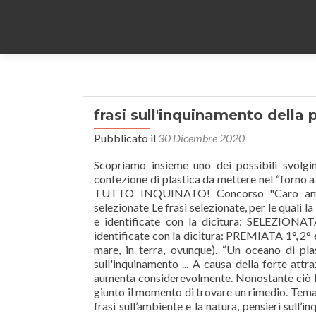
frasi sull'inquinamento della 
Pubblicato il
30 Dicembre 2020
Scopriamo insieme uno dei possibili svolgime
confezione di plastica da mettere nel “forno a
TUTTO INQUINATO! Concorso "Caro ambient
selezionate Le frasi selezionate, per le quali
e identificate con la dicitura: SELEZIONAT
identificate con la dicitura: PREMIATA 1°, 2°
mare, in terra, ovunque). “Un oceano di plas
sull'inquinamento ... A causa della forte attr
aumenta considerevolmente. Nonostante ciò la 
giunto il momento di trovare un rimedio. Tema
frasi sull’ambiente e la natura, pensieri sull’i