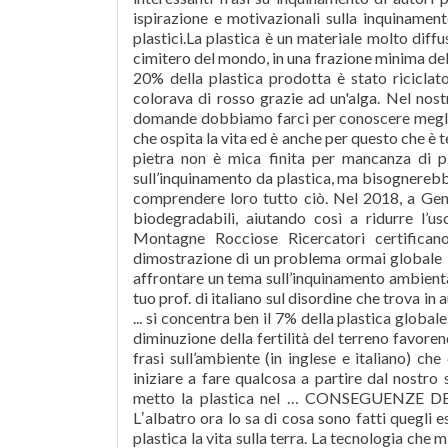
ispirazione e motivazionali sulla inquinamento
plastici.La plastica è un materiale molto diffu
cimitero del mondo, in una frazione minima del
20% della plastica prodotta è stato riciclato
colorava di rosso grazie ad un'alga. Nel nostr
domande dobbiamo farci per conoscere meglio 
che ospita la vita ed è anche per questo che è 
pietra non è mica finita per mancanza di p
sull’inquinamento da plastica, ma bisognerebbe
comprendere loro tutto ciò. Nel 2018, a Gennai
biodegradabili, aiutando così a ridurre l’us
Montagne Rocciose Ricercatori certificano
dimostrazione di un problema ormai globale N
affrontare un tema sull’inquinamento ambiental
tuo prof. di italiano sul disordine che trova in
... si concentra ben il 7% della plastica globa
diminuzione della fertilità del terreno favore
frasi sull’ambiente (in inglese e italiano) ch
iniziare a fare qualcosa a partire dal nostro
metto la plastica nel … CONSEGUENZE DEL
Lʼalbatro ora lo sa di cosa sono fatti quegli e
plastica la vita sulla terra. La tecnologia che