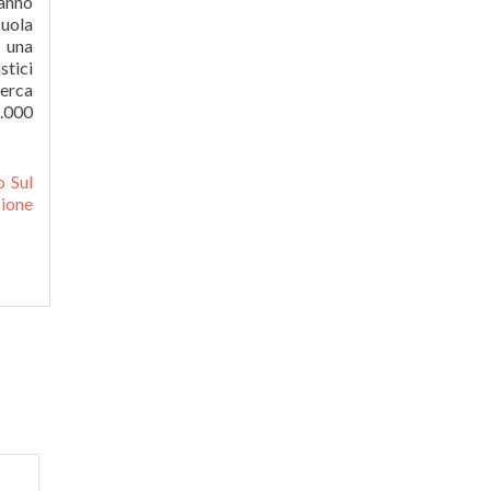
 anno
cuola
a una
stici
cerca
1.000
o Sul
zione