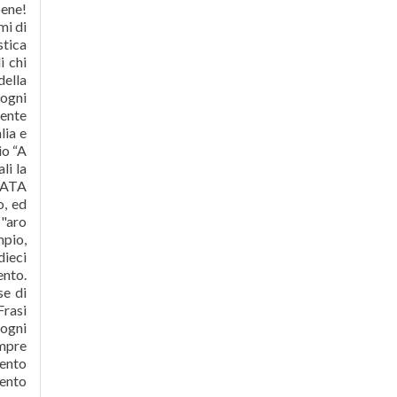
bene!
mi di
stica
i chi
della
 ogni
dente
lia e
io “A
li la
ONATA
o, ed
 "aro
mpio,
dieci
ento.
se di
Frasi
 ogni
mpre
ento
mento