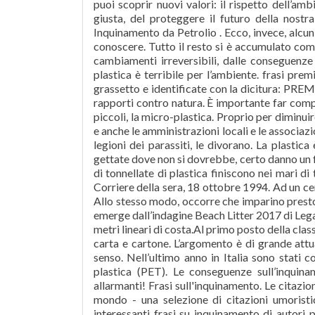
puoi scoprir nuovi valori: il rispetto dell’am
giusta, del proteggere il futuro della nostr
Inquinamento da Petrolio . Ecco, invece, alcun
conoscere. Tutto il resto si è accumulato come 
cambiamenti irreversibili, dalle conseguenze
plastica è terribile per l’ambiente. frasi pre
grassetto e identificate con la dicitura: PR
rapporti contro natura. È importante far compr
piccoli, la micro-plastica. Proprio per diminui
e anche le amministrazioni locali e le associazi
legioni dei parassiti, le divorano. La plastic
gettate dove non si dovrebbe, certo danno un 
di tonnellate di plastica finiscono nei mari d
Corriere della sera, 18 ottobre 1994. Ad un cert
Allo stesso modo, occorre che imparino presto 
emerge dall’indagine Beach Litter 2017 di Legam
metri lineari di costa.Al primo posto della clas
carta e cartone. L’argomento è di grande attu
senso. Nell’ultimo anno in Italia sono stati co
plastica (PET). Le conseguenze sull’inquin
allarmanti! Frasi sull'inquinamento. Le citazion
mondo - una selezione di citazioni umoristic
interessanti frasi su inquinamento di autori 