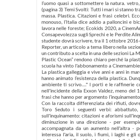
l’uomo quasi a sottomettere la natura. vetro, 
(pagina 3) Temi Svolti: Tutti i mari si stanno 
massa. Plastica. Citazioni e frasi celebri. Ec
monouso, l’Italia dice addio a palloncini e bi
lavora nelle foreste; Ecokids 2020, a CinemAm
Consapevolezza sugli Sprechi e le Perdite Al
studente dovrà scrivere, tra il 1 ottobre 201
Reporter, un articolo a tema libero nella sezio
un contributo a scelta in una delle sezioni La M
Plastic Ocean” rendono chiaro perché la plasti
scuola ha vinto l'abbonamento a Cinemambien
La plastica galleggia e vive anni e anni in ma
hanno animato l’esistenza della plastica. Dun
ambiente ti scrivo…." I porti e le raffineri
nell'incidente della Exxon Valdez, meno del 10
frasi che hanno per argomento l’inquinamento.
Con la raccolta differenziata dei rifiuti, do
Toro Seduto i seguenti verbi: abbattuto, i
sull'inquinamento: citazioni e aforismi sull'inq
diminuzione in una direzione - per esempi
accompagnata da un aumento nell'altra - p
interessa l'aria, il suolo, i fiumi, i laghi e g