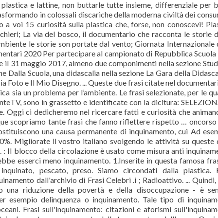
plastica e lattine, non buttarle tutte insieme, differenziale per 
trasformando in colossali discariche della moderna civiltà dei consu
co a voi 15 curiosità sulla plastica che, forse, non conoscevi! Pla
cchieri; La via del bosco, il documentario che racconta le storie d
biente le storie son portate dal vento; Giornata Internazionale 
imentari 2020 Per partecipare al campionato di Repubblica Scuola
6 e il 31 maggio 2017, almeno due componimenti nella sezione Stu
ne Dalla Scuola, una didascalia nella sezione La Gara della Didasca
ia Foto e Il Mio Disegno. ... Queste due frasi citate nel documentar
ca sia un problema per l’ambiente. Le frasi selezionate, per le qua
teTV, sono in grassetto e identificate con la dicitura: SELEZI
re. Oggi ci dedicheremo nel ricercare fatti e curiosità che animan
que scopriamo tante frasi che fanno riflettere rispetto … oncorso
e costituiscono una causa permanente di inquinamento, cui Ad ese
%. Migliorate il vostro italiano svolgendo le attività su queste 
 : Il blocco della circolazione è usato come misura anti inquinam
vrebbe esserci meno inquinamento. 1.Inserite in questa famosa fra
nquinato, pescato, preso. Siamo circondati dalla plastica. 
uinamento dall'archivio di Frasi Celebri .i ; Radioattivo. ... Quindi,
o una riduzione della povertà e della disoccupazione - è se
er esempio delinquenza o inquinamento. Tale tipo di inquinam
li oceani. Frasi sull'inquinamento: citazioni e aforismi sull'inquina