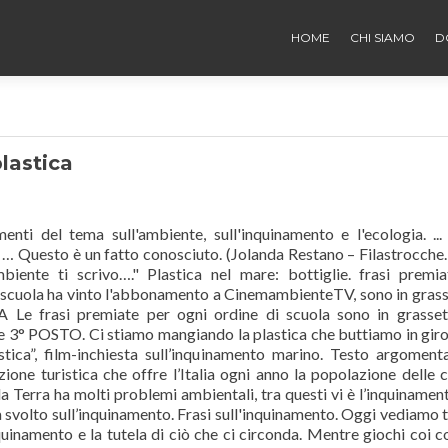
HOME
CHI SIAMO
D
plastica
nti del tema sull'ambiente, sull'inquinamento e l'ecologia. ..
 … Questo è un fatto conosciuto. (Jolanda Restano – Filastrocche.i
e ti scrivo…." Plastica nel mare: bottiglie. frasi premia
 la scuola ha vinto l'abbonamento a CinemambienteTV, sono in gras
A Le frasi premiate per ogni ordine di scuola sono in grasse
 e 3° POSTO. Ci stiamo mangiando la plastica che buttiamo in giro
tica”, film-inchiesta sull’inquinamento marino. Testo argoment
azione turistica che offre l’Italia ogni anno la popolazione delle 
Terra ha molti problemi ambientali, tra questi vi è l’inquinament
 svolto sull’inquinamento. Frasi sull'inquinamento. Oggi vediamo 
nquinamento e la tutela di ciò che ci circonda. Mentre giochi coi co