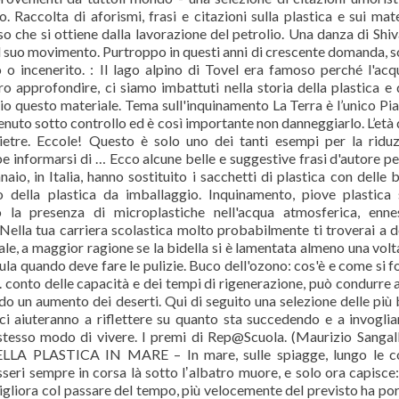
. Raccolta di aforismi, frasi e citazioni sulla plastica e sui mate
so che si ottiene dalla lavorazione del petrolio. Una danza di Shiv
 suo movimento. Purtroppo in questi anni di crescente domanda, so
 o incenerito. : Il lago alpino di Tovel era famoso perché l'acq
o approfondire, ci siamo imbattuti nella storia della plastica e 
questo materiale. Tema sull'inquinamento La Terra è l’unico Pi
tenuto sotto controllo ed è così importante non danneggiarlo. L’età 
ietre. Eccole! Questo è solo uno dei tanti esempi per la ridu
 informarsi di … Ecco alcune belle e suggestive frasi d'autore pe
o, in Italia, hanno sostituito i sacchetti di plastica con delle 
o della plastica da imballaggio. Inquinamento, piove plastica 
 la presenza di microplastiche nell'acqua atmosferica, enne
ella tua carriera scolastica molto probabilmente ti troverai a 
e, a maggior ragione se la bidella si è lamentata almeno una volt
 aula quando deve fare le pulizie. Buco dell'ozono: cos'è e come si 
le. conto delle capacità e dei tempi di rigenerazione, può condurre 
ndo un aumento dei deserti. Qui di seguito una selezione delle più 
e ci aiuteranno a riflettere su quanto sta succedendo e a invoglia
 stesso modo di vivere. I premi di Rep@Scuola. (Maurizio Sangall
LA PLASTICA IN MARE – In mare, sulle spiagge, lungo le co
sseri sempre in corsa là sotto lʼalbatro muore, e solo ora capisce:
 migliora col passare del tempo, più velocemente del previsto ha po