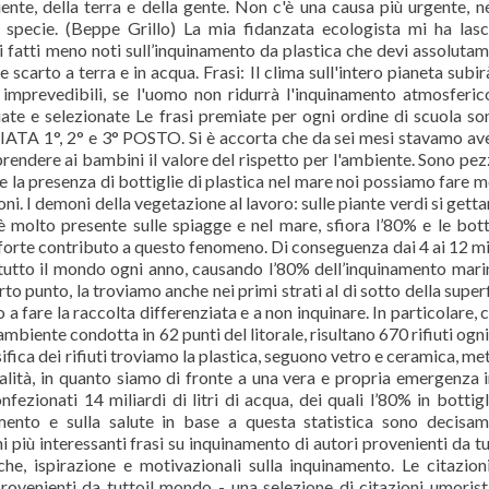
biente, della terra e della gente. Non c'è una causa più urgente, n
a specie. (Beppe Grillo) La mia fidanzata ecologista mi ha lasc
i fatti meno noti sull’inquinamento da plastica che devi assoluta
scarto a terra e in acqua. Frasi: Il clima sull'intero pianeta subir
 imprevedibili, se l'uomo non ridurrà l'inquinamento atmosferic
miate e selezionate Le frasi premiate per ogni ordine di scuola so
EMIATA 1°, 2° e 3° POSTO. Si è accorta che da sei mesi stavamo a
endere ai bambini il valore del rispetto per l'ambiente. Sono pez
re la presenza di bottiglie di plastica nel mare noi possiamo fare m
oni. I demoni della vegetazione al lavoro: sulle piante verdi si getta
a è molto presente sulle spiagge e nel mare, sfiora l’80% e le bott
forte contributo a questo fenomeno. Di conseguenza dai 4 ai 12 mi
i tutto il mondo ogni anno, causando l’80% dell’inquinamento marino
o punto, la troviamo anche nei primi strati al di sotto della superf
a fare la raccolta differenziata e a non inquinare. In particolare,
biente condotta in 62 punti del litorale, risultano 670 rifiuti ogn
sifica dei rifiuti troviamo la plastica, seguono vetro e ceramica, met
alità, in quanto siamo di fronte a una vera e propria emergenza i
nfezionati 14 miliardi di litri di acqua, dei quali l’80% in bottigl
amento e sulla salute in base a questa statistica sono decisa
i più interessanti frasi su inquinamento di autori provenienti da tu
he, ispirazione e motivazionali sulla inquinamento. Le citazion
provenienti da tuttoil mondo - una selezione di citazioni umorist