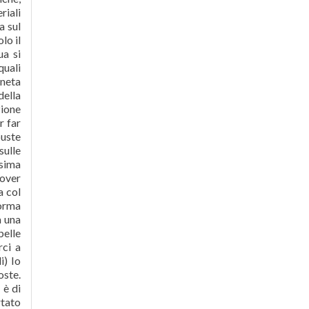
riali
a sul
lo il
ua si
quali
aneta
della
zione
r far
buste
sulle
sima
dover
a col
forma
a una
belle
rci a
i) Io
ste.
 è di
rtato