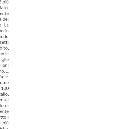
é più
iato.
mente
à dei
o. La
no in
vendo
zetti
olto,
no le
iglie
lioni
. ...
icie.
 come
i 100
allo,
n tal
ie di
mente
ttoil
i più
iche,