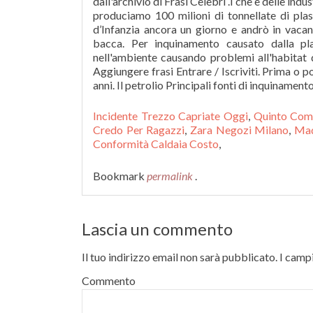
dall'archivio di Frasi Celebri .i che e delle in
produciamo 100 milioni di tonnellate di plas
d’Infanzia ancora un giorno e andrò in vacanza
bacca. Per inquinamento causato dalla plas
nell'ambiente causando problemi all'habitat d
Aggiungere frasi Entrare / Iscriviti. Prima o p
anni. Il petrolio Principali fonti di inquinament
Incidente Trezzo Capriate Oggi
,
Quinto Com
Credo Per Ragazzi
,
Zara Negozi Milano
,
Mad
Conformità Caldaia Costo
,
Bookmark
permalink
.
Lascia un commento
Il tuo indirizzo email non sarà pubblicato.
I campi
Commento