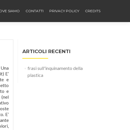
OVE SIAMO
CONTATTI
PRIVACY POLICY
CREDITS
ARTICOLI RECENTI
. Una
frasi sull'inquinamento della
t) E’
plastica
te e
setto
tto e
 (nel
ativo
coste
o. E’
tante
lori,