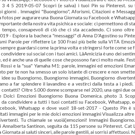
3 4 5 2019-05-07 Scopri (e salva) i tuoi Pin su Pinterest. su 
uoi giorni . Immagini "Buongiorno", Aforismi, Citazioni e Messagg
a fotos per augurare una Buona Giornata su Facebook e Whatsapp
portante della nostra vita psichica e sociale: ci permettono di sta
sso tempo, consapevoli di ciò che ci sta accadendo. Ci sono oltr
-2019 - Esplora la bacheca "messaggi" di Anna D'Agostino su Pinte
ismi Parole per riflettere Le 100 Frasi più belle sulla VITA Emozi
mpre guardarsi come la prima volta e stringersi forte come se 
 condividere sui social con i tuoi amici. LâAmicizia è uno dei senti
, ed è anche una di quelle cose che possono farci molto male. Fes
tino Rossi e la "sua" Yamaha M1: parole, immagini ed emozioni Ema
nto per te non ha smesso un solo istante di crescere e non smette
re idee su Buongiorno, Buongiorno immagini, Buongiorno diverten
o a far splendere il lavandino e a vestirci dalla testa a i piedi.
uoi contatti? Oltre 5.000 donne scomparse nel 2020, una ogni due or
Mie Dolci Emozioni Buongiorno Buona Domenica. photo 3. Scop
da condividere a tutti i tuoi contatti su Facebook, Whatsapp, ec
acebook, Whatsapp e dove vuoi! 18-set-2017 - Questo Pin è s
tati immagini per le mie dolci emozioni immagini Visualizza altre
divertenti. Tu chiamale se vuoiâ¦emozioni! Immagini Buongiorno
Annalberta Santinon, seguita da 115 persone su Pinterest. Cat 
iornata ai saluti sinceri, alle parole gentili, ai sorrisi affettuosi. 