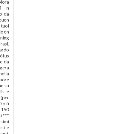
plora
i in
no da
 buon
 tuoi
le on
ning
rasi,
cardo
mòtus
 e da
ggera
nella
cuore
he su
tis e
 (per
0 più
) 150
i ***
ssimi
asi e
aggi,