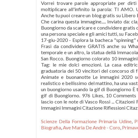
Vorrei trovare parole appropriate per dirt
moltiplicare all'infinito la parola: TI AMO
Anche tu puoi creare un blog gratis su Libe
Che carina questa immagine..... Inviato da: cl
Buongiorno da scaricare e condividere gratis con i
una persona speciale e gli amici tutti, su Face
17-giu-2020 - Esplora la bacheca "spinning" 
Frasi da condividere GRATIS anche su Whats
temporale e un altro, la statua dellâ Immacol
San Rocco. Buongiorno colorato 10 immagini e
Tag: le mie dolci emozioni. La casa editri
graduatoria dei 50 vincitori del concorso di f
Animate e buonanotte Le immagini 2020 so
realistico e bellissimo del mattino, ha una vast
un buongiorno usando la gif di Buongiorno È t
gif di Buongiorno. 976 Likes, 10 Comments - 
lascio con le note di Vasco Rossi ... Citazio
Immagini Immagini Citazione Riflessioni Citaz
Scienze Della Formazione Primaria Udine
,
P
Biografia
,
Ave Maria De Andrè - Coro
,
Primav