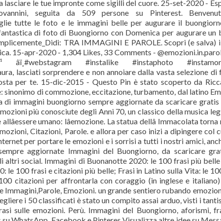
lasciare le tue impronte come sigilli del cuore. 25-set-2020 - Es
vannini, seguita da 509 persone su Pinterest. Benvenut
lie tutte le foto e le immagini belle per augurare il buongior
ne fantastica di foto di Buongiorno con Domenica per augurare un
i Semplicemente_Didi: TRA IMMAGINI E PAROLE. Scopri (e salva) i
ca. 15-apr-2020 - 1,304 Likes, 33 Comments - @emozioni.in.paro
¹ âï¸#webstagram #instalike #instaphoto #instamor
a, lasciati sorprendere e non annoiare dalla vasta selezione di f
 posta per te. 15-dic-2015 - Questo Pin è stato scoperto da Ric
e: sinonimo di commozione, eccitazione, turbamento, dal latino E
erca di immagini buongiorno sempre aggiornate da scaricare gratis
mozioni più conosciute degli Anni 70, un classico della musica le
llâessere umano: lâemozione. La statua dellâ Immacolata torna 
mozioni, Citazioni, Parole. e allora per caso inizi a dipingere col 
ernet per portare le emozioni e i sorrisi a tutti i nostri amici, anc
sempre aggiornate Immagini del Buongiorno, da scaricare gra
altri social. Immagini di Buonanotte 2020: le 100 frasi più belle
e 100 frasi e citazioni più belle; Frasi in Latino sulla Vita: le 10
100 citazioni per affrontarla con coraggio (in inglese e italiano
me Immagini,Parole, Emozioni. un grande sentiero rubando emozion
gliere i 50 classificati è stato un compito assai arduo, visti i tanti
Frasi sulle emozioni. Perù. Immagini del Buongiorno, aforismi, fr
s su WhatsApp, Facebook e Pinteres Visualizza altre idee su Mess