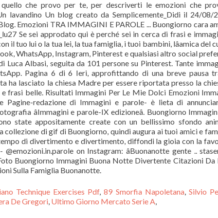
i quello che provo per te, per descriverti le emozioni che pr
. Un lavandino Un blog creato da Semplicemente_Didi il 24/08/
ro Blog. Emozioni TRA IMMAGINI E PAROLE ... Buongiorno cara am
a_lu27 Se sei approdato qui è perché sei in cerca di frasi e immagi
l tuo lui o la tua lei, la tua famiglia, i tuoi bambini, lâamica del c
book, WhatsApp, Instagram, Pinterest e qualsiasi altro social prefer
di Luca Albasi, seguita da 101 persone su Pinterest. Tante immag
App. Pagina 6 di 6 Ieri, approfittando di una breve pausa t
ata ha lasciato la chiesa Madre per essere riportata presso la chie
 frasi belle. Risultati Immagini Per Le Mie Dolci Emozioni Imm
ce Pagine-redazione di Immagini e parole- è lieta di annuncia
otografia âImmagini e parole-IX edizioneâ. Buongiorno Immagin
no state appositamente create con un bellissimo sfondo ani
a collezione di gif di Buongiorno, quindi augura ai tuoi amici e fami
empo di divertimento e divertimento, diffondi la gioia con la fav
@emozioni.in.parole on Instagram: âBuonanotte gente .. stase
ni Foto Buongiorno Immagini Buona Notte Divertente Citazioni Da 
ioni Sulla Famiglia Buonanotte.
iano Technique Exercises Pdf
,
89 Smorfia Napoletana
,
Silvio Pe
era De Gregori
,
Ultimo Giorno Mercato Serie A
,