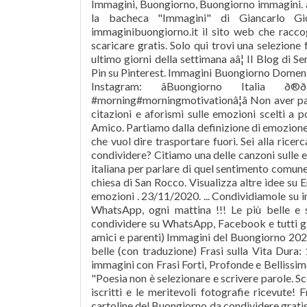
Immagini, Buongiorno, Buongiorno immagini. a 
la bacheca "Immagini" di Giancarlo Gio
immaginibuongiorno.it il sito web che raccog
scaricare gratis. Solo qui trovi una selezio
ultimo giorni della settimana aâ¦ Il Blog d
Pin su Pinterest. Immagini Buongiorno Domeni
Instagram: âBuongiorno Italia ð®ð
#morning#morningmotivationâ¦â Non aver paur
citazioni e aforismi sulle emozioni scelti a
Amico. Partiamo dalla definizione di emozion
che vuol dire trasportare fuori. Sei alla ric
condividere? Citiamo una delle canzoni sulle e
italiana per parlare di quel sentimento comune a
chiesa di San Rocco. Visualizza altre idee su E
emozioni . 23/11/2020. ... Condividiamole su int
WhatsApp, ogni mattina !!! Le più belle e 
condividere su WhatsApp, Facebook e tutti gli 
amici e parenti) Immagini del Buongiorno 2020: l
belle (con traduzione) Frasi sulla Vita Dura: 
immagini con Frasi Forti, Profonde e Bellissi
"Poesia non è selezionare e scrivere parole. Sce
iscritti e le meritevoli fotografie ricevute! 
cartoline del Buongiorno da condividere grati