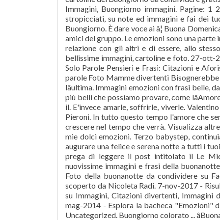
Immagini, Buongiorno immagini. Pagine: 1 2 
stropicciati, su note ed immagini e fai dei t
Buongiorno. È dare voce ai â¦ Buona Domenic
amici del gruppo. Le emozioni sono una parte im
relazione con gli altri e di essere, allo ste
bellissime immagini, cartoline e foto. 27-ott
Solo Parole Pensieri e Frasi: Citazioni e Afor
parole Foto Mamme divertenti Bisognerebbe se
lâultima. Immagini emozioni con frasi belle, da
più belli che possiamo provare, come lâAmore
il. E'invece amarle, soffrirle, viverle. Valen
Pieroni. In tutto questo tempo l'amore che se
crescere nel tempo che verrà. Visualizza alt
mie dolci emozioni. Terzo babystep, continuiam
augurare una felice e serena notte a tutti i t
prega di leggere il post intitolato il Le 
nuovissime immagini e frasi della buonanotte 
Foto della buonanotte da condividere su F
scoperto da Nicoleta Radi. 7-nov-2017 - Risul
su Immagini, Citazioni divertenti, Immagini 
mag-2014 - Esplora la bacheca "Emozioni" di 
Uncategorized. Buongiorno colorato ... âBuona G