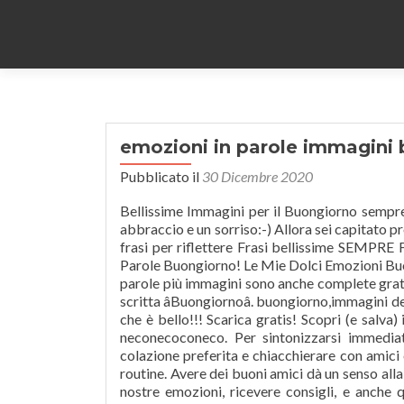
emozioni in parole immagini
Pubblicato il
30 Dicembre 2020
Bellissime Immagini per il Buongiorno sempre
abbraccio e un sorriso:-) Allora sei capitato
frasi per riflettere Frasi bellissime SEMPRE F
Parole Buongiorno! Le Mie Dolci Emozioni Bu
parole più immagini sono anche complete gratui
scritta âBuongiornoâ. buongiorno,immagini d
che è bello!!! Scarica gratis! Scopri (e salva
neconecoconeco. Per sintonizzarsi immedia
colazione preferita e chiacchierare con amici 
routine. Avere dei buoni amici dà un senso all
nostre emozioni, ricevere consigli, e anche q