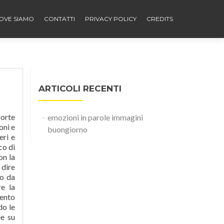
OVE SIAMO
CONTATTI
PRIVACY POLICY
CREDITS
ARTICOLI RECENTI
forte
emozioni in parole immagini
oni e
buongiorno
eri e
co di
on la
 dire
to da
e la
mento
do le
ee su