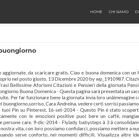
HOME
CHI SIAMO
D
 buongiorno
 aggiornate, da scaricare gratis. Ciao e buona domenica con un 
 proprio nel posto giusto. 13 Dicembre 2020 by wp_1910987. Citazi
rasi Bellissime Aforismi Citazioni e Pensieri della giornata Pensi
ongiorno Buona Domenica - Questa pagina sarà presentata un sac
te. Per far funzionare bene la giornata invia loro unâimmagine c
el buongiorno,sorriso, Cara Andreina, vedere certi sorrisi passiamo
) i tuoi Pin su Pinterest. 16-set-2014 - Questo Pin è stato scoper
tamente con le emozioni positive puoi bere un caffè, mangiar
e persone care. 9-dic-2014 - Flylady babysteps â 3 â consolida
a nostra vita, con loro possiamo confidarci, possiamo mettere a nu
uando serve conforto, nei momenti difficili. Visualizza altre id