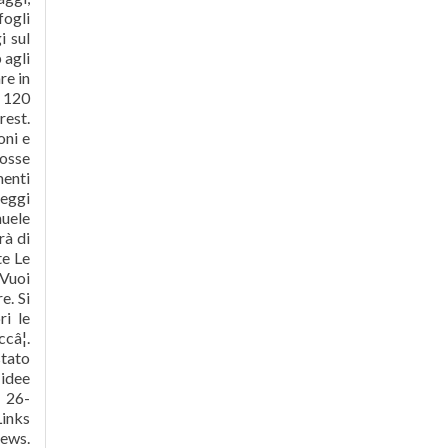
fogli
i sul
 agli
re in
e 120
rest.
oni e
fosse
menti
teggi
nuele
rà di
te Le
 Vuoi
e. Si
ri le
câ¦.
tato
 idee
. 26-
Links
News.