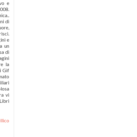
ovo e
2008.
ica..
ni di
uore,
isci.
ini e
ra un
sa di
agini
re la
i Gif
mato
liari
olosa
ra vi
Libri
llico