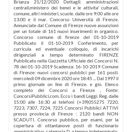
Brianza 21/12/2020 Dettagli: amministrazioni
centrali,ministero dei benei e le attivita' culturali,
comune, altri ministeri, scuole. dalle ore 9:00 alle ore
13:00 e il mar. Concorso Università di Firenze.
Annunciate dal Comune di Firenze nuove assunzioni
per un totale di 161 nuovi inserimenti in organico.
Concorso comune di firenze del 01-10-2019
Pubblicato il 01-10-2019 Conferimento, per
curricula ed eventuale colloquio, di incarichi
dirigenziali a tempo determinato FIRENZE
Pubblicato nella Gazzetta Ufficiale dei Concorsi N.
78 del 01-10-2019 Scadenza: 16-10-2019 Comune
di Firenze: nuovi concorsi pubblici per 161 posti.
mercoledì 09 dicembre 2020 ore 18:45 ... Dal 1997 il
primo giornale on line di Firenze. e gio. Elenco
completo dei Concorsi a Firenze , Fonte:
ConcorsiPubblici.com. Ecco i bandi Leggi. Reg. dalle
15:00 alle 16:30 ai telefoni (+39)055275 7220,
7223, 7307, 7224, 7225 Concorsi Pubblici ATTIVI
presso provincia di Firenze : 2120 bandi NON
SCADUTI. Concorso pubblico, per esami, per la
copertura di ottantanove posti di funzionario
amministrativo, categoria D, a tempo indeterminato,