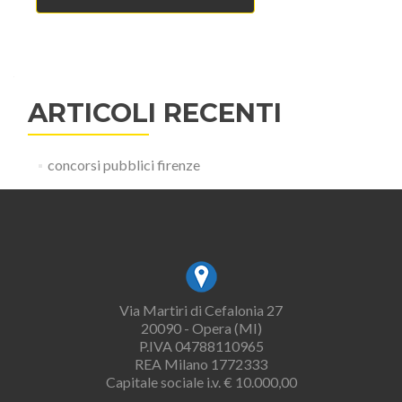
ARTICOLI RECENTI
concorsi pubblici firenze
Via Martiri di Cefalonia 27
20090 - Opera (MI)
P.IVA 04788110965
REA Milano 1772333
Capitale sociale i.v. € 10.000,00