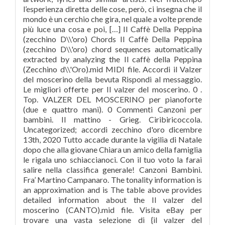
l’esperienza diretta delle cose, però, ci insegna che il
mondo è un cerchio che gira, nel quale a volte prende
più luce una cosa e poi, […] Il Caffè Della Peppina
(zecchino D\\'oro) Chords Il Caffè Della Peppina
(zecchino D\\'oro) chord sequences automatically
extracted by analyzing the Il caffè della Peppina
(Zecchino d\\'Oro).mid MIDI file. Accordi il Valzer
del moscerino della bevuta Rispondi al messaggio.
Le migliori offerte per Il valzer del moscerino. 0 .
Top. VALZER DEL MOSCERINO per pianoforte
(due e quattro mani). 0 Commenti Canzoni per
bambini. Il mattino - Grieg. Ciribiricoccola.
Uncategorized; accordi zecchino d'oro dicembre
13th, 2020 Tutto accade durante la vigilia di Natale
dopo che alla giovane Chiara un amico della famiglia
le rigala uno schiaccianoci. Con il tuo voto la farai
salire nella classifica generale! Canzoni Bambini.
Fra’ Martino Campanaro. The tonality information is
an approximation and is The table above provides
detailed information about the Il valzer del
moscerino (CANTO).mid file. Visita eBay per
trovare una vasta selezione di {il valzer del