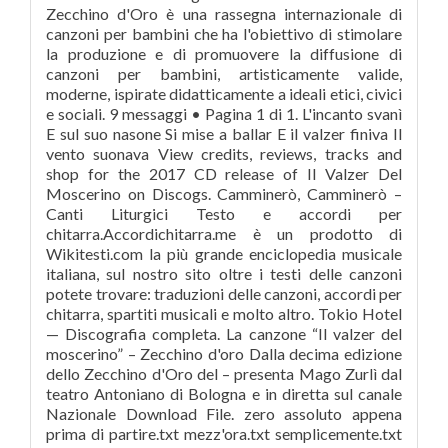
Zecchino d'Oro è una rassegna internazionale di
canzoni per bambini che ha l'obiettivo di stimolare
la produzione e di promuovere la diffusione di
canzoni per bambini, artisticamente valide,
moderne, ispirate didatticamente a ideali etici, civici
e sociali. 9 messaggi • Pagina 1 di 1. L'incanto svanì
E sul suo nasone Si mise a ballar E il valzer finiva Il
vento suonava View credits, reviews, tracks and
shop for the 2017 CD release of Il Valzer Del
Moscerino on Discogs. Camminerò, Camminerò –
Canti Liturgici Testo e accordi per
chitarra.Accordichitarra.me è un prodotto di
Wikitesti.com la più grande enciclopedia musicale
italiana, sul nostro sito oltre i testi delle canzoni
potete trovare: traduzioni delle canzoni, accordi per
chitarra, spartiti musicali e molto altro. Tokio Hotel
— Discografia completa. La canzone “Il valzer del
moscerino” – Zecchino d'oro Dalla decima edizione
dello Zecchino d'Oro del – presenta Mago Zurlì dal
teatro Antoniano di Bologna e in diretta sul canale
Nazionale Download File. zero assoluto appena
prima di partire.txt mezz'ora.txt semplicemente.txt