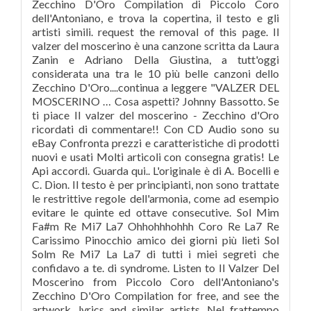
Zecchino D'Oro Compilation di Piccolo Coro
dell'Antoniano, e trova la copertina, il testo e gli
artisti simili. request the removal of this page. Il
valzer del moscerino è una canzone scritta da Laura
Zanin e Adriano Della Giustina, a tutt'oggi
considerata una tra le 10 più belle canzoni dello
Zecchino D'Oro....continua a leggere "VALZER DEL
MOSCERINO … Cosa aspetti? Johnny Bassotto. Se
ti piace Il valzer del moscerino - Zecchino d'Oro
ricordati di commentare!! Con CD Audio sono su
eBay Confronta prezzi e caratteristiche di prodotti
nuovi e usati Molti articoli con consegna gratis! Le
Api accordi. Guarda qui.. L'originale è di A. Bocelli e
C. Dion. Il testo è per principianti, non sono trattate
le restrittive regole dell'armonia, come ad esempio
evitare le quinte ed ottave consecutive. Sol Mim
Fa#m Re Mi7 La7 Ohhohhhohhh Coro Re La7 Re
Carissimo Pinocchio amico dei giorni più lieti Sol
Solm Re Mi7 La La7 di tutti i miei segreti che
confidavo a te. di syndrome. Listen to Il Valzer Del
Moscerino from Piccolo Coro dell'Antoniano's
Zecchino D'Oro Compilation for free, and see the
artwork, lyrics and similar artists. Nel frattempo