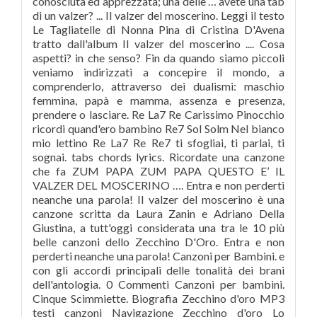
conosciuta ed apprezzata; una delle … avete una tab
di un valzer? ... Il valzer del moscerino. Leggi il testo
Le Tagliatelle di Nonna Pina di Cristina D'Avena
tratto dall'album Il valzer del moscerino .... Cosa
aspetti? in che senso? Fin da quando siamo piccoli
veniamo indirizzati a concepire il mondo, a
comprenderlo, attraverso dei dualismi: maschio
femmina, papà e mamma, assenza e presenza,
prendere o lasciare. Re La7 Re Carissimo Pinocchio
ricordi quand'ero bambino Re7 Sol Solm Nel bianco
mio lettino Re La7 Re Re7 ti sfogliai, ti parlai, ti
sognai. tabs chords lyrics. Ricordate una canzone
che fa ZUM PAPA ZUM PAPA QUESTO E’ IL
VALZER DEL MOSCERINO …. Entra e non perderti
neanche una parola! Il valzer del moscerino è una
canzone scritta da Laura Zanin e Adriano Della
Giustina, a tutt'oggi considerata una tra le 10 più
belle canzoni dello Zecchino D'Oro. Entra e non
perderti neanche una parola! Canzoni per Bambini. e
con gli accordi principali delle tonalità dei brani
dell'antologia. 0 Commenti Canzoni per bambini.
Cinque Scimmiette. Biografia Zecchino d'oro MP3
testi canzoni Navigazione Zecchino d'oro Lo