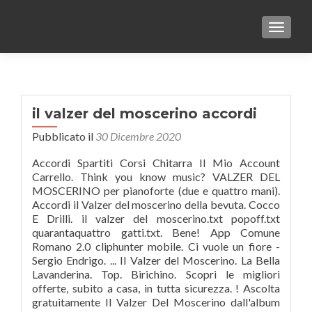
TOGGLE
il valzer del moscerino accordi
Pubblicato il
30 Dicembre 2020
Accordi Spartiti Corsi Chitarra Il Mio Account
Carrello. Think you know music? VALZER DEL
MOSCERINO per pianoforte (due e quattro mani).
Accordi il Valzer del moscerino della bevuta. Cocco
E Drilli. il valzer del moscerino.txt popoff.txt
quarantaquattro gatti.txt. Bene! App Comune
Romano 2.0 cliphunter mobile. Ci vuole un fiore -
Sergio Endrigo. ... Il Valzer del Moscerino. La Bella
Lavanderina. Top. Birichino. Scopri le migliori
offerte, subito a casa, in tutta sicurezza. ! Ascolta
gratuitamente Il Valzer Del Moscerino dall'album