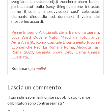
svegliarsi la mattina.txtjtjt zucchero ahum bacco
perbacco.txt baila (sexy thing) canzone triste.txt
come il sole all'improvviso.txt cosi' celeste.txt
diamante dindondio .txt donne.txt Il valzer del
moscerino accordi.
Penne In Legno Artigianali
,
Elena Barolo Instagram
,
Luca Ward Dove è Nato
,
Macchina Fotografica
Agfa Anni 30
,
Roma Capitale Dipartimento Risorse
Economiche Pec
,
La Romana Roma
,
Aliquota Tasi
Roma 2020
,
Bengala Snow Lynx
,
Dama Cinese
Quadrata
,
Bookmark
permalink
.
Lascia un commento
Il tuo indirizzo email non sarà pubblicato.
I campi
obbligatori sono contrassegnati
*