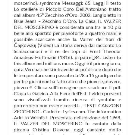
moscerino}. syndrome Messaggi: 65. Leggi il testo
Lo stelliere di Piccolo Coro Dell'Antoniano tratto
dall'album 45º Zecchino d'Oro: 2002. L’angioletto In
Blue Jeans – Zecchino D’Oro. La Casa. IL VALZER
DEL MOSCERINO è considerata una tra le 10 più
belle allo spartito per pianoforte a quattro mani, è
possibile scaricare anche la. Valzer dei fiori di
Čajkovskij (Vídeo) La storia deriva dal racconto Lo
Schiaccianoci e il re dei topi di Ernst Theodor
Amadeus Hoffmann (1816). di patrel_84. Listen to
this album and millions more. Oggi è il primo giorno,
qui a Verona, che si intravede un po’ di sole dopo che
le temperature sono passate da 28 a 15 gradi perchè
per tre giorni non ha fatto altro che piovere, piovere,
piovere!! Clicca sull'immagine per scaricare il pdf.
Ciapa la Galeina. Alla Fiera dell’Est. I video presenti
sono visualizzati tramite ricerca di youtube e
potrebbero non essere corretti . TESTI CANZONI
ZECCHINO . Carletto. Lyrics.com. The information
Add to Wishlist. Presentata nell'edizione del 1968,
IL VALZER DEL MOSCERINO fu cantata dalla
piccola Cristina D'avena, oggi cantante molto