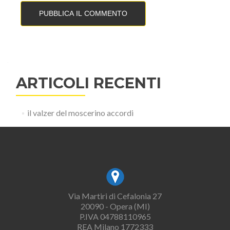
ARTICOLI RECENTI
il valzer del moscerino accordi
Via Martiri di Cefalonia 27
20090 - Opera (MI)
P.IVA 04788110965
REA Milano 1772333