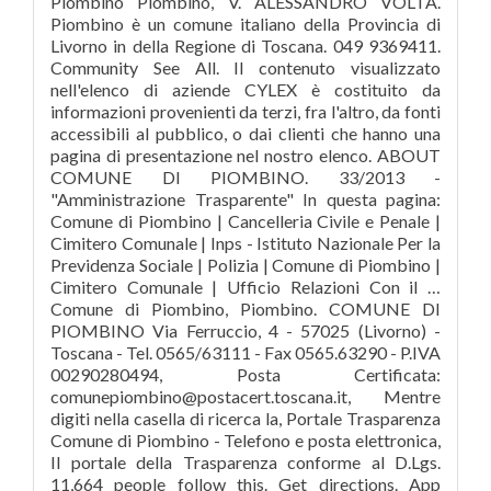
Piombino Piombino, V. ALESSANDRO VOLTA.
Piombino è un comune italiano della Provincia di
Livorno in della Regione di Toscana. 049 9369411.
Community See All. Il contenuto visualizzato
nell'elenco di aziende CYLEX è costituito da
informazioni provenienti da terzi, fra l'altro, da fonti
accessibili al pubblico, o dai clienti che hanno una
pagina di presentazione nel nostro elenco. ABOUT
COMUNE DI PIOMBINO. 33/2013 -
"Amministrazione Trasparente" In questa pagina:
Comune di Piombino | Cancelleria Civile e Penale |
Cimitero Comunale | Inps - Istituto Nazionale Per la
Previdenza Sociale | Polizia | Comune di Piombino |
Cimitero Comunale | Ufficio Relazioni Con il …
Comune di Piombino, Piombino. COMUNE DI
PIOMBINO Via Ferruccio, 4 - 57025 (Livorno) -
Toscana - Tel. 0565/63111 - Fax 0565.63290 - P.IVA
00290280494, Posta Certificata:
comunepiombino@postacert.toscana.it, Mentre
digiti nella casella di ricerca la, Portale Trasparenza
Comune di Piombino - Telefono e posta elettronica,
Il portale della Trasparenza conforme al D.Lgs.
11,664 people follow this. Get directions. App