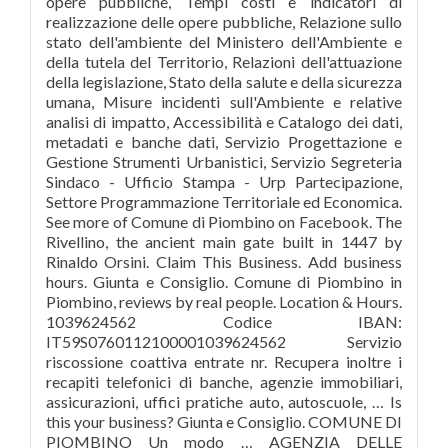
opere pubbliche, Tempi costi e indicatori di
realizzazione delle opere pubbliche, Relazione sullo
stato dell'ambiente del Ministero dell'Ambiente e
della tutela del Territorio, Relazioni dell'attuazione
della legislazione, Stato della salute e della sicurezza
umana, Misure incidenti sull'Ambiente e relative
analisi di impatto, Accessibilità e Catalogo dei dati,
metadati e banche dati, Servizio Progettazione e
Gestione Strumenti Urbanistici, Servizio Segreteria
Sindaco - Ufficio Stampa - Urp Partecipazione,
Settore Programmazione Territoriale ed Economica.
See more of Comune di Piombino on Facebook. The
Rivellino, the ancient main gate built in 1447 by
Rinaldo Orsini. Claim This Business. Add business
hours. Giunta e Consiglio. Comune di Piombino in
Piombino, reviews by real people. Location & Hours.
1039624562 Codice IBAN:
IT59S0760112100001039624562 Servizio
riscossione coattiva entrate nr. Recupera inoltre i
recapiti telefonici di banche, agenzie immobiliari,
assicurazioni, uffici pratiche auto, autoscuole, … Is
this your business? Giunta e Consiglio. COMUNE DI
PIOMBINO Un modo … AGENZIA DELLE