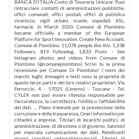
BANCA D’ITALIA Conto di Tesoreria Unica nr. Puoi
rintracciare contatti di amministrazioni pubbliche,
uffici comunali, uffici postali, uffici di pubblica
sicurezza, vigili urbani, scuole, ospedali, ASL,
farmacie. In March 2020, Comune di Piombino
became officially a member of the European
Platform for Sport Innovation. Create New Account.
Comune di Piombino. 11,078 people like this. 5,238
Followers, 819 Following, 1,833 Posts - See
Instagram photos and videos from Comune di
Piombino (@comunepiombino) Scrivi tu la prima
recensione per Comune Di Piombino! I nomi dei
marchi, loghi, immagini e testi sono la proprietà di
queste terze parti e dei loro relativi proprietari. Via
Ferruccio, 4 - 57025 (Livorno) - Toscana - Tel.
CYLEX non può essere ritenuta responsabile per
l'accuratezza, la correttezza, l'utilità o l'affidabilità
dei dati. … Piano triennale per la prevenzione della
corruzione e della trasparenza, Oneri informativi per
cittadini e imprese, Titolari di incarichi politici, di
amministrazione, di direzione o di governo, Sanzioni
per mancata comunicazione dei dati, Rendiconti
gruppi consiliari regionali/provinciali, Titolari di