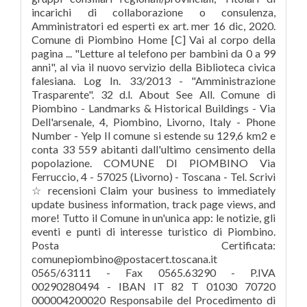
incarichi di collaborazione o consulenza,
Amministratori ed esperti ex art. mer 16 dic, 2020.
Comune di Piombino Home [C] Vai al corpo della
pagina ... "Letture al telefono per bambini da 0 a 99
anni", al via il nuovo servizio della Biblioteca civica
falesiana. Log In. 33/2013 - "Amministrazione
Trasparente". 32 d.l. About See All. Comune di
Piombino - Landmarks & Historical Buildings - Via
Dell'arsenale, 4, Piombino, Livorno, Italy - Phone
Number - Yelp Il comune si estende su 129,6 km2 e
conta 33 559 abitanti dall'ultimo censimento della
popolazione. COMUNE DI PIOMBINO Via
Ferruccio, 4 - 57025 (Livorno) - Toscana - Tel. Scrivi
☆ recensioni Claim your business to immediately
update business information, track page views, and
more! Tutto il Comune in un'unica app: le notizie, gli
eventi e punti di interesse turistico di Piombino.
Posta Certificata:
comunepiombino@postacert.toscana.it
0565/63111 - Fax 0565.63290 - P.IVA
00290280494 - IBAN IT 82 T 01030 70720
000004200020 Responsabile del Procedimento di