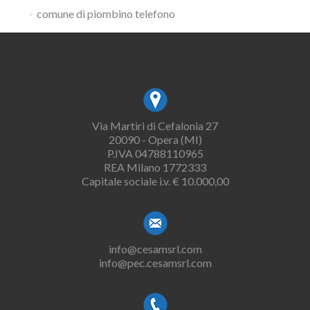
comune di piombino telefono
Via Martiri di Cefalonia 27
20090 - Opera (MI)
P.IVA 04788110965
REA Milano 1772333
Capitale sociale i.v. € 10.000,00
info@cesamsrl.com
info@pec.cesamsrl.com