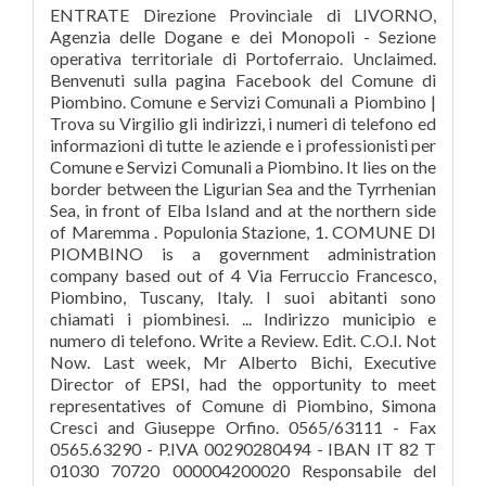
ENTRATE Direzione Provinciale di LIVORNO,
Agenzia delle Dogane e dei Monopoli - Sezione
operativa territoriale di Portoferraio. Unclaimed.
Benvenuti sulla pagina Facebook del Comune di
Piombino. Comune e Servizi Comunali a Piombino |
Trova su Virgilio gli indirizzi, i numeri di telefono ed
informazioni di tutte le aziende e i professionisti per
Comune e Servizi Comunali a Piombino. It lies on the
border between the Ligurian Sea and the Tyrrhenian
Sea, in front of Elba Island and at the northern side
of Maremma . Populonia Stazione, 1. COMUNE DI
PIOMBINO is a government administration
company based out of 4 Via Ferruccio Francesco,
Piombino, Tuscany, Italy. I suoi abitanti sono
chiamati i piombinesi. ... Indirizzo municipio e
numero di telefono. Write a Review. Edit. C.O.I. Not
Now. Last week, Mr Alberto Bichi, Executive
Director of EPSI, had the opportunity to meet
representatives of Comune di Piombino, Simona
Cresci and Giuseppe Orfino. 0565/63111 - Fax
0565.63290 - P.IVA 00290280494 - IBAN IT 82 T
01030 70720 000004200020 Responsabile del