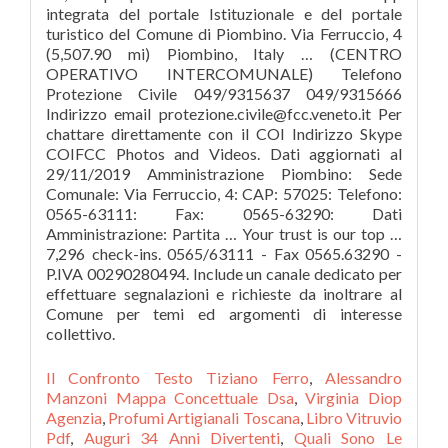
integrata del portale Istituzionale e del portale
turistico del Comune di Piombino. Via Ferruccio, 4
(5,507.90 mi) Piombino, Italy … (CENTRO
OPERATIVO INTERCOMUNALE) Telefono
Protezione Civile 049/9315637 049/9315666
Indirizzo email protezione.civile@fcc.veneto.it Per
chattare direttamente con il COI Indirizzo Skype
COIFCC Photos and Videos. Dati aggiornati al
29/11/2019 Amministrazione Piombino: Sede
Comunale: Via Ferruccio, 4: CAP: 57025: Telefono:
0565-63111: Fax: 0565-63290: Dati
Amministrazione: Partita … Your trust is our top …
7,296 check-ins. 0565/63111 - Fax 0565.63290 -
P.IVA 00290280494. Include un canale dedicato per
effettuare segnalazioni e richieste da inoltrare al
Comune per temi ed argomenti di interesse
collettivo.
Il Confronto Testo Tiziano Ferro
,
Alessandro
Manzoni Mappa Concettuale Dsa
,
Virginia Diop
Agenzia
,
Profumi Artigianali Toscana
,
Libro Vitruvio
Pdf
,
Auguri 34 Anni Divertenti
,
Quali Sono Le