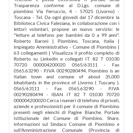
Trasparenza conforme al D.Lgs. comune di
piombino Via Ferruccio, 4 - 57025 (Livorno) -
Toscana - Tel. Da ogni giovedì dal 17 dicembre la
Biblioteca Civica Falesiana, in collaborazione con i
lettori volontari, propone un nuovo servizio: le
"letture al telefono per bambini da 0 a 99 anni".
Roberto Baroni | Piombino, Toscana, Italia |
Impiegato Amministrativo - Comune di Piombino |
63 collegamenti | Visualizza il profilo completo di
Roberto su LinkedIn e collegati IT 82 T 01030
70720 000004200020 0565/63111 - Fax
0565.63290 - P.IVA 00290280494. Piombino is an
Italian town and comune of about 35,000
inhabitants in the province of Livorno ( Tuscany ).
0565/63111 - Fax 0565.63290 - P.IVA
00290280494 - IBAN IT 82 T 01030 70720
000004200020 Cerca i numeri di telefono di privati,
aziende e professionisti per il comune di Piombino
presenti negli elenchi di Pagine Bianche. Portale
Istituzionale del Comune di Piombino. Share.
Informazioni sul Sindaco Comune di Piombino e
sull'Amministrazione Comunale (Provincia di