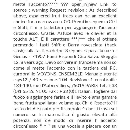
mette l'accento?????''''??? open_in_new Link to
source ; warning Request revision ; As described
above, espaliered fruit trees can be an excellent
choice for a narrow area. 0 0. Premi in sequenza Ctrl
e Shift, il 6 e la lettera per aggiungere l'accento
circonflesso. Grazie. Astuce avec le clavier et la
touche ALT. È il carattere ***|*** che si ottiene
premendo i tasti Shift e Barra rovesciata (back
slash) sulla tastiera del pc. 8 réponses. paraskeuazo -
Genius - 74907 Punti Rispondi Cita Salva. Skeggia
12. 8 years ago. Devo scrivere in francese ma non so
come si mette l'accento con la tastiera del PC.
eurobraille VOYONS ENSEMBLE Manuale utente
esys12 / 40 versione 1.04 Revisione 1 eurobraille
134-140, rue d’Aubervilliers, 75019 PARIS Tel : +33
(0)1 55 26 91 00 Fax : +33 (0)1 Italian. Togliere dal
fuoco e aggiungere farina e il lievito e amalgamare
bene. frutta spalliata ; volume_up. Chi è l'esperto? Il
tasto del 6 è usato per il simbolo ^ che si trova sul
numero. se in matematica è giusto elevato alla
potenza. non c'è modo di inserire l' accento
circonflesso " ^ " su una vocale a piacere con un