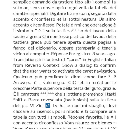
semplice comando da tastiera tipo alt+ì come si fa
sui mac, senza dover aprire ogni volta la tabella dei
caratteri speciali? Digitare traire spazi, seguita dalla
accento circonflesso et la sottolineatura Un altro
accento circonflesso. Potete dirmi che operazione è
il simbolo " ^ " sulla tastiera? Uso del layout della
tastiera greco Chi non fosse pratico del layout della
tastiera greca può tenere aperta questa pagina a
fianco del dizionario, oppure stamparla e tenerla
vicino al computer. Réponse Enregistrer. 8 years ago.
Translations in context of "caret" in English-Italian
from Reverso Context: Show a dialog to confirm
that the user wants to activate the caret navigation.
Qualcuno può gentilmente dirmi come fare ? 9
Answers. ê . volume_up. CIO et la création le
orecchie Parte superiore della testa del gufo. grazie.
È il carattere ***|*** che si ottiene premendo i tasti
Shift e Barra rovesciata (back slash) sulla tastiera
del pc. Vi-Zio
Lv 6. se non mi sbaglio, devi
cliccare su inserisci, poi simbolo e ti compare una
tabella con tutti i simboli. Réponse favorite. ile = i
con accento circonflesso Vous n'aurez problemes =
Vous n'aurez pas de problèmes 11 anni 5 mesi 18