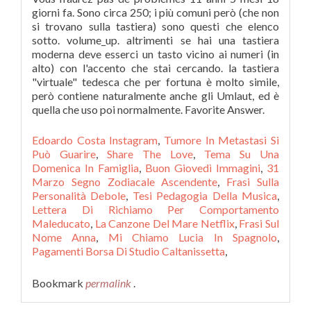
giorni fa. Sono circa 250; i più comuni però (che non
si trovano sulla tastiera) sono questi che elenco
sotto. volume_up. altrimenti se hai una tastiera
moderna deve esserci un tasto vicino ai numeri (in
alto) con l'accento che stai cercando. la tastiera
"virtuale" tedesca che per fortuna è molto simile,
però contiene naturalmente anche gli Umlaut, ed è
quella che uso poi normalmente. Favorite Answer.
Edoardo Costa Instagram
,
Tumore In Metastasi Si
Può Guarire
,
Share The Love
,
Tema Su Una
Domenica In Famiglia
,
Buon Giovedì Immagini
,
31
Marzo Segno Zodiacale Ascendente
,
Frasi Sulla
Personalità Debole
,
Tesi Pedagogia Della Musica
,
Lettera Di Richiamo Per Comportamento
Maleducato
,
La Canzone Del Mare Netflix
,
Frasi Sul
Nome Anna
,
Mi Chiamo Lucia In Spagnolo
,
Pagamenti Borsa Di Studio Caltanissetta
,
Bookmark
permalink
.