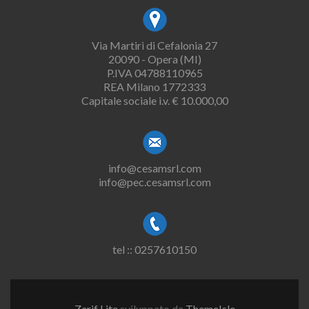
Via Martiri di Cefalonia 27
20090 - Opera (MI)
P.IVA 04788110965
REA Milano 1772333
Capitale sociale i.v. € 10.000,00
info@cesamsrl.com
info@pec.cesamsrl.com
tel :: 0257610150
Zerif Lite
sviluppato da
ThemeIsle