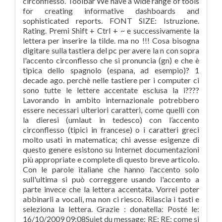
circonflesso. Toolbar We have a wide range of tools
for creating informative dashboards and
sophisticated reports. FONT SIZE: Istruzione.
Rating. Premi Shift + Ctrl + ~ e successivamente la
lettera per inserire la tilde. ma no !!! Cosa bisogna
digitare sulla tastiera del pc per avere la n con sopra
l'accento circonflesso che si pronuncia (gn) e che è
tipica dello spagnolo (espana, ad esempio)? 1
decade ago. perchè nelle tastiere per i computer ci
sono tutte le lettere accentate esclusa la i????
Lavorando in ambito internazionale potrebbero
essere necessari ulteriori caratteri, come quelli con
la dieresi (umlaut in tedesco) con l’accento
circonflesso (tipici in francese) o i caratteri greci
molto usati in matematica; chi avesse esigenze di
questo genere esistono su Internet documentazioni
più appropriate e complete di questo breve articolo.
Con le parole italiane che hanno l'accento solo
sull'ultima si può correggere usando l'accento a
parte invece che la lettera accentata. Vorrei poter
abbinarli a vocali, ma non ci riesco. Rilascia i tasti e
seleziona la lettera. Grazie : donatella: Posté le:
16/10/2009 09:08Sujet du message: RE: RE: come si