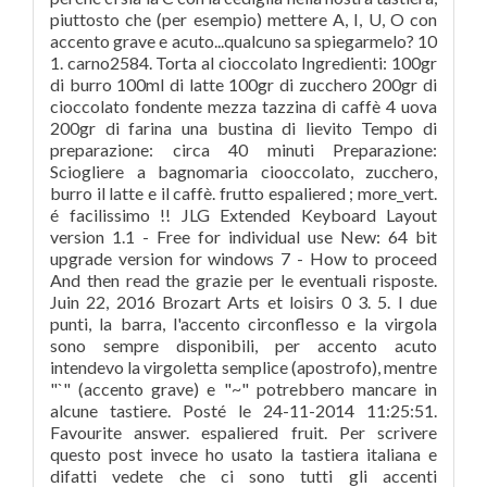
piuttosto che (per esempio) mettere A, I, U, O con
accento grave e acuto...qualcuno sa spiegarmelo? 10
1. carno2584. Torta al cioccolato Ingredienti: 100gr
di burro 100ml di latte 100gr di zucchero 200gr di
cioccolato fondente mezza tazzina di caffè 4 uova
200gr di farina una bustina di lievito Tempo di
preparazione: circa 40 minuti Preparazione:
Sciogliere a bagnomaria ciooccolato, zucchero,
burro il latte e il caffè. frutto espaliered ; more_vert.
é facilissimo !! JLG Extended Keyboard Layout
version 1.1 - Free for individual use New: 64 bit
upgrade version for windows 7 - How to proceed
And then read the grazie per le eventuali risposte.
Juin 22, 2016 Brozart Arts et loisirs 0 3. 5. I due
punti, la barra, l'accento circonflesso e la virgola
sono sempre disponibili, per accento acuto
intendevo la virgoletta semplice (apostrofo), mentre
"`" (accento grave) e "~" potrebbero mancare in
alcune tastiere. Posté le 24-11-2014 11:25:51.
Favourite answer. espaliered fruit. Per scrivere
questo post invece ho usato la tastiera italiana e
difatti vedete che ci sono tutti gli accenti