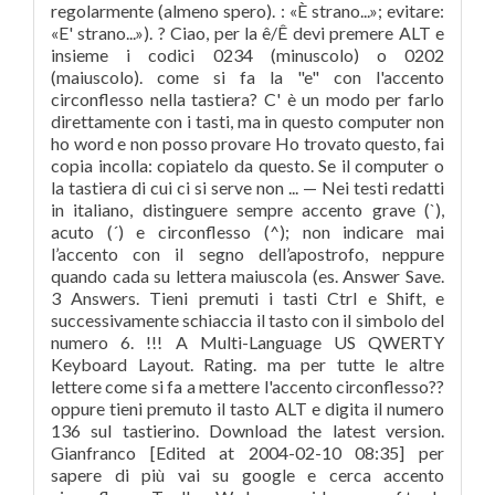
regolarmente (almeno spero). : «È strano...»; evitare:
«E' strano...»). ? Ciao, per la ê/Ê devi premere ALT e
insieme i codici 0234 (minuscolo) o 0202
(maiuscolo). come si fa la "e" con l'accento
circonflesso nella tastiera? C' è un modo per farlo
direttamente con i tasti, ma in questo computer non
ho word e non posso provare Ho trovato questo, fai
copia incolla: copiatelo da questo. Se il computer o
la tastiera di cui ci si serve non ... — Nei testi redatti
in italiano, distinguere sempre accento grave (`),
acuto (´) e circonflesso (^); non indicare mai
l’accento con il segno dell’apostrofo, neppure
quando cada su lettera maiuscola (es. Answer Save.
3 Answers. Tieni premuti i tasti Ctrl e Shift, e
successivamente schiaccia il tasto con il simbolo del
numero 6. !!! A Multi-Language US QWERTY
Keyboard Layout. Rating. ma per tutte le altre
lettere come si fa a mettere l'accento circonflesso??
oppure tieni premuto il tasto ALT e digita il numero
136 sul tastierino. Download the latest version.
Gianfranco [Edited at 2004-02-10 08:35] per
sapere di più vai su google e cerca accento