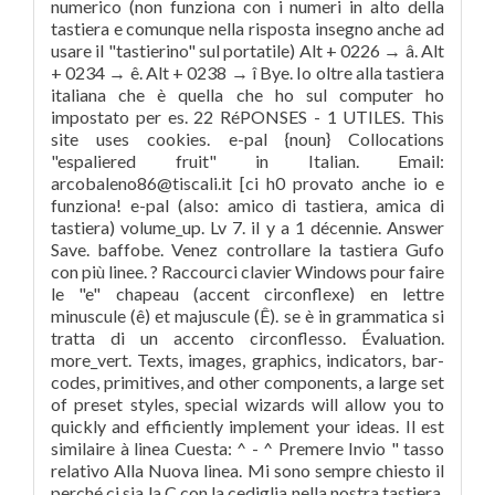
numerico (non funziona con i numeri in alto della
tastiera e comunque nella risposta insegno anche ad
usare il "tastierino" sul portatile) Alt + 0226 → â. Alt
+ 0234 → ê. Alt + 0238 → î Bye. Io oltre alla tastiera
italiana che è quella che ho sul computer ho
impostato per es. 22 RéPONSES - 1 UTILES. This
site uses cookies. e-pal {noun} Collocations
"espaliered fruit" in Italian. Email:
arcobaleno86@tiscali.it [ci h0 provato anche io e
funziona! e-pal (also: amico di tastiera, amica di
tastiera) volume_up. Lv 7. il y a 1 décennie. Answer
Save. baffobe. Venez controllare la tastiera Gufo
con più linee. ? Raccourci clavier Windows pour faire
le "e" chapeau (accent circonflexe) en lettre
minuscule (ê) et majuscule (Ê). se è in grammatica si
tratta di un accento circonflesso. Évaluation.
more_vert. Texts, images, graphics, indicators, bar-
codes, primitives, and other components, a large set
of preset styles, special wizards will allow you to
quickly and efficiently implement your ideas. Il est
similaire à linea Cuesta: ^ - ^ Premere Invio " tasso
relativo Alla Nuova linea. Mi sono sempre chiesto il
perché ci sia la C con la cediglia nella nostra tastiera,