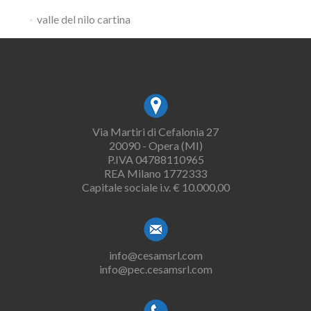
valle del nilo cartina
Via Martiri di Cefalonia 27
20090 - Opera (MI)
P.IVA 04788110965
REA Milano 1772333
Capitale sociale i.v. € 10.000,00
info@cesamsrl.com
info@pec.cesamsrl.com