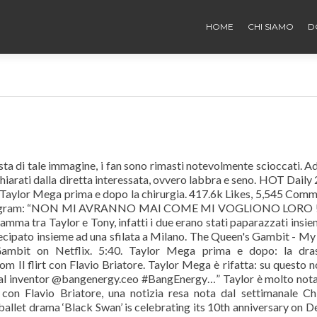
HOME
CHI SIAMO
D
sta di tale immagine, i fan sono rimasti notevolmente scioccati. A
chiarati dalla diretta interessata, ovvero labbra e seno. HOT Daily
Taylor Mega prima e dopo la chirurgia. 417.6k Likes, 5,545 Com
nstagram: “NON MI AVRANNO MAI COME MI VOGLIONO LORO !
iamma tra Taylor e Tony, infatti i due erano stati paparazzati insie
ecipato insieme ad una sfilata a Milano. The Queen's Gambit - My 
ambit on Netflix. 5:40. Taylor Mega prima e dopo: la dras
 Il flirt con Flavio Briatore. Taylor Mega è rifatta: su questo n
al inventor @bangenergy.ceo #BangEnergy…” Taylor è molto nota
con Flavio Briatore, una notizia resa nota dal settimanale Ch
allet drama ‘Black Swan’ is celebrating its 10th anniversary on De