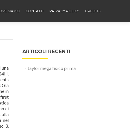
OVE SIAMO
CONTATTI
PRIVACY POLICY
CREDITS
ARTICOLI RECENTI
d una
taylor mega fisico prima
 24H.
ments
 Già
me in
first
tica
on ci
 alla
i nel
c. 3.