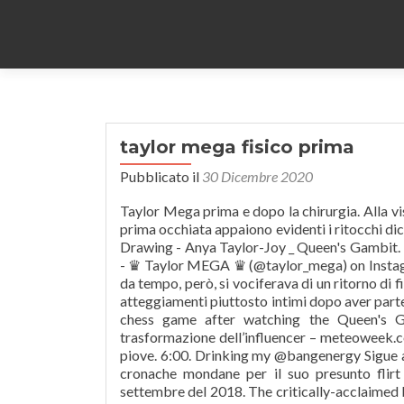
taylor mega fisico prima
Pubblicato il
30 Dicembre 2020
Taylor Mega prima e dopo la chirurgia. Alla vi
prima occhiata appaiono evidenti i ritocchi di
Drawing - Anya Taylor-Joy _ Queen's Gambit. 
- ♛ Taylor MEGA ♛ (@taylor_mega) on I
da tempo, però, si vociferava di un ritorno di f
atteggiamenti piuttosto intimi dopo aver part
chess game after watching the Queen's G
trasformazione dell’influencer – meteoweek.com
piove. 6:00. Drinking my @bangenergy Sigue 
cronache mondane per il suo presunto flirt 
settembre del 2018. The critically-acclaimed b