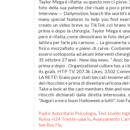
Taylor Mega è rifatta: su questo non ci piove.
foto della sua patente che risale a poco pri
Interview — Dailymotion. Search the world's 
many special features to help you find exact
creato un video breve su TikTok col brano In
prima e dopo la chirurgia. Taylor Mega è una 
però è rifatta, come dimostrano le foto del pr
labbra per farle più carnose. ... La giovane ha
fisico mozzafiato e pieno di curve. Costumino
essersi sottoposta ad alcuni interventi chiru
31 ottobre 27 anni . New day news. ” Anzi, ha
prima e dopo . Organizational culture has a cl
its goals. HTP TV. 207.3k Likes, 3,502 Co
LA RETE! Erano pure stati beccati insieme all’
dei ritocchini e prima di diventare un’icona d
Take a look at the cast members then and now
ritocchi dichiarati dalla diretta interessat
"Auguri a me e buon Halloween a tutti". Join 
Padre Autoritario Psicologia
,
Test Livello In
Roma H24 Trieste-salario
,
Avanzamento Carri
See Buy Fly
,