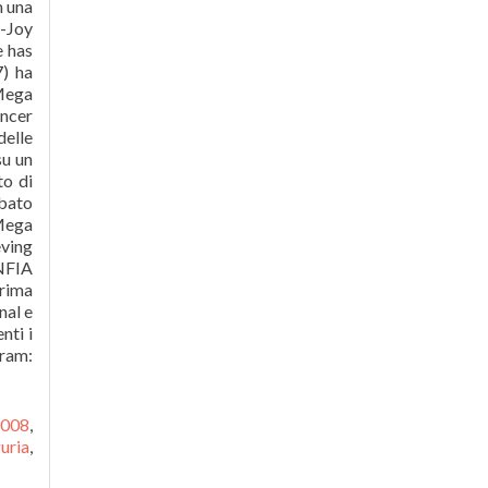
m una
r-Joy
e has
7) ha
 Mega
encer
delle
su un
to di
abato
 Mega
eving
NFIA
prima
nal e
nti i
gram:
2008
,
uria
,