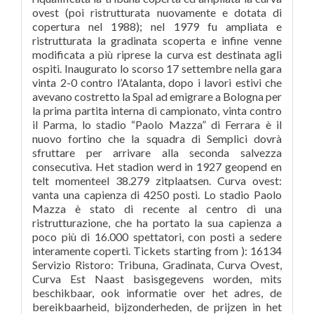
ovest (poi ristrutturata nuovamente e dotata di
copertura nel 1988); nel 1979 fu ampliata e
ristrutturata la gradinata scoperta e infine venne
modificata a più riprese la curva est destinata agli
ospiti. Inaugurato lo scorso 17 settembre nella gara
vinta 2-0 contro l’Atalanta, dopo i lavori estivi che
avevano costretto la Spal ad emigrare a Bologna per
la prima partita interna di campionato, vinta contro
il Parma, lo stadio “Paolo Mazza” di Ferrara è il
nuovo fortino che la squadra di Semplici dovrà
sfruttare per arrivare alla seconda salvezza
consecutiva. Het stadion werd in 1927 geopend en
telt momenteel 38.279 zitplaatsen. Curva ovest:
vanta una capienza di 4250 posti. Lo stadio Paolo
Mazza è stato di recente al centro di una
ristrutturazione, che ha portato la sua capienza a
poco più di 16.000 spettatori, con posti a sedere
interamente coperti. Tickets starting from ): 16134
Servizio Ristoro: Tribuna, Gradinata, Curva Ovest,
Curva Est Naast basisgegevens worden, mits
beschikbaar, ook informatie over het adres, de
bereikbaarheid, bijzonderheden, de prijzen in het