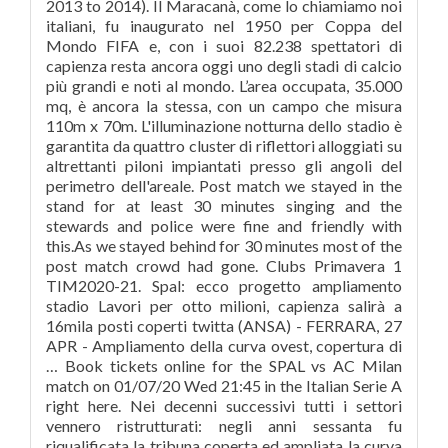
2013 to 2014). Il Maracanà, come lo chiamiamo noi
italiani, fu inaugurato nel 1950 per Coppa del
Mondo FIFA e, con i suoi 82.238 spettatori di
capienza resta ancora oggi uno degli stadi di calcio
più grandi e noti al mondo. L’area occupata, 35.000
mq, è ancora la stessa, con un campo che misura
110m x 70m. L'illuminazione notturna dello stadio è
garantita da quattro cluster di riflettori alloggiati su
altrettanti piloni impiantati presso gli angoli del
perimetro dell'areale. Post match we stayed in the
stand for at least 30 minutes singing and the
stewards and police were fine and friendly with
this.As we stayed behind for 30 minutes most of the
post match crowd had gone. Clubs Primavera 1
TIM2020-21. Spal: ecco progetto ampliamento
stadio Lavori per otto milioni, capienza salirà a
16mila posti coperti twitta (ANSA) - FERRARA, 27
APR - Ampliamento della curva ovest, copertura di
… Book tickets online for the SPAL vs AC Milan
match on 01/07/20 Wed 21:45 in the Italian Serie A
right here. Nei decenni successivi tutti i settori
vennero ristrutturati: negli anni sessanta fu
riqualificata la tribuna coperta ed ampliata la curva