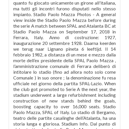
quanto fu giocato unicamente un girone all'italiana,
ma tutti gli incontri furono disputati nello stesso
impianto. Stadio Paolo Mazza Photos - A general
view inside the Stadio Paolo Mazza before during
the serie A match between SPAL and Atalanta BC at
Stadio Paolo Mazza on September 17, 2018 in
Ferrara, Italy. Anno di costruzione: 1927,
inaugurazione 20 settembre 1928. Daarna keerden
we terug naar Lignano pineta 6 leeftijd. Il 14
febbraio 1982, a distanza di un mese e mezzo dalla
morte dell’ex presidente della SPAL Paolo Mazza ,
l’amministrazione comunale di Ferrara deliberò di
intitolare lo stadio (fino ad allora noto solo come
Comunale ) in suo onore ; la denominazione fu resa
ufficiale nel giorno della partita SPAL-Lazio. When
the club got promoted to Serie A the next year, the
stadium underwent a large refurbishment including
construction of new stands behind the goals,
boosting capacity to over 16,000 seats. Stadio
Paolo Mazza, SPAL of Italy. Lo stadio di Bergamo,
teatro delle partite casalinghe dell’Atalanta, ha una
storia lunga e gloriosa. Stadium Info. Dal punto di