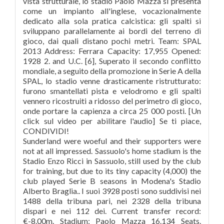
vista strutturale, lo stadio Paolo Mazza si presenta
come un impianto all'inglese, vocazionalmente
dedicato alla sola pratica calcistica: gli spalti si
sviluppano parallelamente ai bordi del terreno di
gioco, dai quali distano pochi metri. Team: SPAL
2013 Address: Ferrara Capacity: 17,955 Opened:
1928 2. and U.C. [6], Superato il secondo conflitto
mondiale, a seguito della promozione in Serie A della
SPAL, lo stadio venne drasticamente ristrutturato:
furono smantellati pista e velodromo e gli spalti
vennero ricostruiti a ridosso del perimetro di gioco,
onde portare la capienza a circa 25 000 posti. [Un
click sul video per abilitare l'audio] Se ti piace,
CONDIVIDI!
Sunderland were woeful and their supporters were
not at all impressed. Sassuolo's home stadium is the
Stadio Enzo Ricci in Sassuolo, still used by the club
for training, but due to its tiny capacity (4,000) the
club played Serie B seasons in Modena's Stadio
Alberto Braglia.. I suoi 3928 posti sono suddivisi nei
1488 della tribuna pari, nei 2328 della tribuna
dispari e nei 112 dei. Current transfer record:
€-8.00m. Stadium: Paolo Mazza 16.134 Seats.