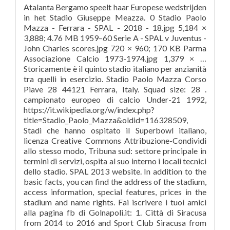
Atalanta Bergamo speelt haar Europese wedstrijden
in het Stadio Giuseppe Meazza. 0 Stadio Paolo
Mazza - Ferrara - SPAL - 2018 - 18.jpg 5,184 ×
3,888; 4.76 MB 1959–60 Serie A - SPAL v Juventus -
John Charles scores.jpg 720 × 960; 170 KB Parma
Associazione Calcio 1973-1974.jpg 1,379 × …
Storicamente è il quinto stadio italiano per anzianità
tra quelli in esercizio. Stadio Paolo Mazza Corso
Piave 28 44121 Ferrara, Italy. Squad size: 28 .
campionato europeo di calcio Under-21 1992,
https://it.wikipedia.org/w/index.php?
title=Stadio_Paolo_Mazza&oldid=116328509,
Stadi che hanno ospitato il Superbowl italiano,
licenza Creative Commons Attribuzione-Condividi
allo stesso modo, Tribuna sud: settore principale in
termini di servizi, ospita al suo interno i locali tecnici
dello stadio. SPAL 2013 website. In addition to the
basic facts, you can find the address of the stadium,
access information, special features, prices in the
stadium and name rights. Fai iscrivere i tuoi amici
alla pagina fb di Golnapoli.it: 1. Città di Siracusa
from 2014 to 2016 and Sport Club Siracusa from