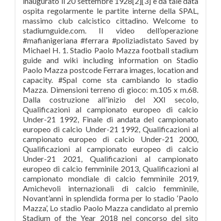
inaugurato il 20 settembre 1928[2][3] e da tale data
ospita regolarmente le partite interne della SPAL,
massimo club calcistico cittadino. Welcome to
stadiumguide.com. Il video dell’operazione
#mafianigeriana #ferrara #poliziadistato Saved by
Michael H. 1. Stadio Paolo Mazza football stadium
guide and wiki including information on Stadio
Paolo Mazza postcode Ferrara images, location and
capacity. #Spal come sta cambiando lo stadio
Mazza. Dimensioni terreno di gioco: m.105 x m.68.
Dalla costruzione all'inizio del XXI secolo,
Qualificazioni al campionato europeo di calcio
Under-21 1992, Finale di andata del campionato
europeo di calcio Under-21 1992, Qualificazioni al
campionato europeo di calcio Under-21 2000,
Qualificazioni al campionato europeo di calcio
Under-21 2021, Qualificazioni al campionato
europeo di calcio femminile 2013, Qualificazioni al
campionato mondiale di calcio femminile 2019,
Amichevoli internazionali di calcio femminile,
Novant’anni in splendida forma per lo stadio ‘Paolo
Mazza’, Lo stadio Paolo Mazza candidato al premio
Stadium of the Year 2018 nel concorso del sito