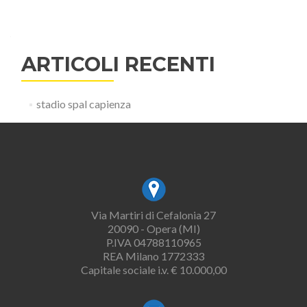
ARTICOLI RECENTI
stadio spal capienza
Via Martiri di Cefalonia 27
20090 - Opera (MI)
P.IVA 04788110965
REA Milano 1772333
Capitale sociale i.v. € 10.000,00