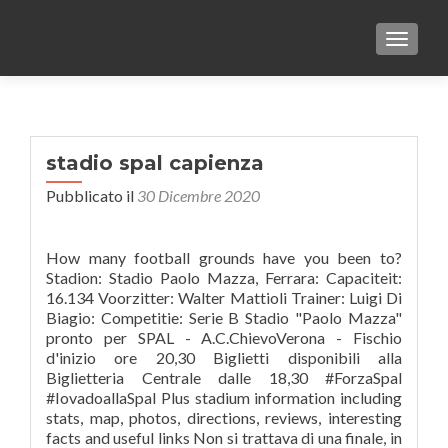
TOGGLE
stadio spal capienza
Pubblicato il
30 Dicembre 2020
How many football grounds have you been to?
Stadion: Stadio Paolo Mazza, Ferrara: Capaciteit:
16.134 Voorzitter: Walter Mattioli Trainer: Luigi Di
Biagio: Competitie: Serie B Stadio "Paolo Mazza"
pronto per SPAL - A.C.ChievoVerona - Fischio
d'inizio ore 20,30 Biglietti disponibili alla
Biglietteria Centrale dalle 18,30 #ForzaSpal
#IovadoallaSpal Plus stadium information including
stats, map, photos, directions, reviews, interesting
facts and useful links Non si trattava di una finale, in