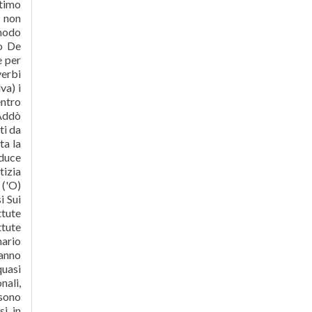
ltimo
i non
 modo
bo De
e per
verbi
va) i
entro
 Addò
ti da
ta la
nduce
tizia
 ('O)
i Sui
ttute
ttute
mario
vanno
quasi
nali,
 sono
si in