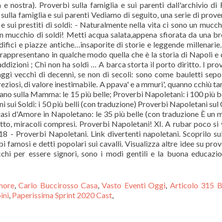
 e nostra). Proverbi sulla famiglia e sui parenti dall'archivio di 
bi sulla famiglia e sui parenti Vediamo di seguito, una serie di prove
 e sui prestiti di soldi: - Naturalmente nella vita ci sono un mucch
n mucchio di soldi! Metti acqua salata,appena sfiorata da una b
edifici e piazze antiche…insaporite di storie e leggende millenarie
appresentano in qualche modo quella che è la storia di Napoli e 
ddizioni ; Chi non ha soldi … A barca storta il porto diritto. I pro
ggi vecchi di decenni, se non di secoli: sono come bauletti sepol
ziosi, di valore inestimabile. A ppava' e a mmuri', quanno cchiù ta
ano sulla Mamma: le 15 più belle; Proverbi Napoletani: i 100 più be
 sui Soldi: i 50 più belli (con traduzione) Proverbi Napoletani sul
 Frasi d'Amore in Napoletano: le 35 più belle (con traduzione È un
utto, miracoli compresi. Proverbi Napoletani! XI. A rubar poco si 
18 - Proverbi Napoletani. Link divertenti napoletani. Scoprilo su
i famosi e detti popolari sui cavalli. Visualizza altre idee su prov
hi per essere signori, sono i modi gentili e la buona educazi
Amore
,
Carlo Buccirosso Casa
,
Vasto Eventi Oggi
,
Articolo 315 B
ini
,
Paperissima Sprint 2020 Cast
,