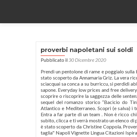
proverbi napoletani sui soldi
Pubblicato il
30 Dicembre 2020
Prendi un pentolone di rame e poggialo sulla
stato scoperto da Annamaria Griz. La vera ricc
sciacquai sa conca a su burriccu, si perdidi ab
sapone. Everyday low prices and free delivery on
scoprire o riscoprire la saggezza delle senten
sequel del romanzo storico “Bacicio do Tin
Atlantico e Mediterraneo. Scopri (e salva) i t
Entra a far parte di un team . Non è ricco chi
subito, clicca e ti verrà mostrato un elenco d
è stato scoperto da Christine Coppola. Proverb
taglia" Napoli Vignette Lingua Citazioni Ispi