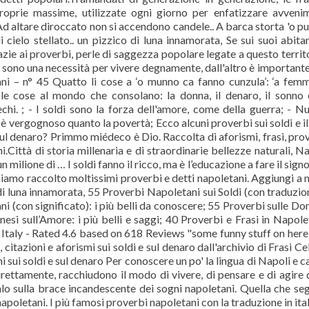
roprie massime, utilizzate ogni giorno per enfatizzare avveni
Ad altare diroccato non si accendono candele.. A barca storta 'o p
cielo stellato.. un pizzico di luna innamorata, Se sui suoi abitan
razie ai proverbi, perle di saggezza popolare legate a questo territo
di sono una necessità per vivere degnamente, dall'altro è important
tani – n° 45 Quatto li cose a ‘o munno ca fanno cunzula’: ‘a fem
le cose al mondo che consolano: la donna, il denaro, il sonno 
echi. ; - I soldi sono la forza dell'amore, come della guerra; - Nu
è vergognoso quanto la povertà; Ecco alcuni proverbi sui soldi e il
 sul denaro? Primmo miédeco è Dio. Raccolta di aforismi, frasi, pro
.Città di storia millenaria e di straordinarie bellezze naturali, Na
ilione di … I soldi fanno il ricco, ma è l’educazione a fare il signo
amo raccolto moltissimi proverbi e detti napoletani. Aggiungi a 
 di luna innamorata, 55 Proverbi Napoletani sui Soldi (con traduzion
ani (con significato): i più belli da conoscere; 55 Proverbi sulle Don
Cinesi sull’Amore: i più belli e saggi; 40 Proverbi e Frasi in Napol
 Italy - Rated 4.6 based on 618 Reviews "some funny stuff on here
si, citazioni e aforismi sui soldi e sul denaro dall'archivio di Frasi Ce
rismi sui soldi e sul denaro Per conoscere un po' la lingua di Napoli e c
irettamente, racchiudono il modo di vivere, di pensare e di agire 
lo sulla brace incandescente dei sogni napoletani. Quella che se
apoletani. I più famosi proverbi napoletani con la traduzione in ita