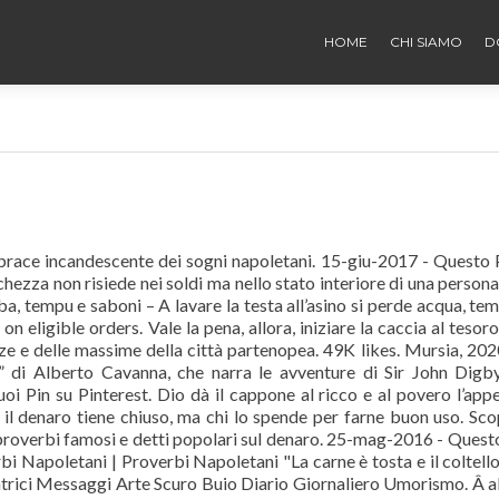
HOME
CHI SIAMO
D
 brace incandescente dei sogni napoletani. 15-giu-2017 - Questo 
hezza non risiede nei soldi ma nello stato interiore di una person
ba, tempu e saboni – A lavare la testa all’asino si perde acqua, te
 eligible orders. Vale la pena, allora, iniziare la caccia al tesoro
ze e delle massime della città partenopea. 49K likes. Mursia, 2020
” di Alberto Cavanna, che narra le avventure di Sir John Digb
uoi Pin su Pinterest. Dio dà il cappone al ricco e al povero l’appe
 il denaro tiene chiuso, ma chi lo spende per farne buon uso. Sco
i proverbi famosi e detti popolari sul denaro. 25-mag-2016 - Quest
i Napoletani | Proverbi Napoletani "La carne è tosta e il coltell
ratrici Messaggi Arte Scuro Buio Diario Giornaliero Umorismo. Â a