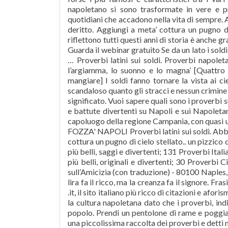
napoletano si sono trasformate in vere e p
quotidiani che accadono nella vita di sempre. 
deritto. Aggiungi a meta’ cottura un pugno di 
riflettono tutti questi anni di storia è anche g
Guarda il webinar gratuito Se da un lato i sol
… Proverbi latini sui soldi. Proverbi napole
l’argiamma, lo suonno e lo magna’ [Quattro 
mangiare] I soldi fanno tornare la vista ai ci
scandaloso quanto gli stracci e nessun crimine 
significato. Vuoi sapere quali sono i proverbi
e battute divertenti su Napoli e sui Napoletani
capoluogo della regione Campania, con quasi un m
FOZZA' NAPOLI Proverbi latini sui soldi. Abbi
cottura un pugno di cielo stellato.. un pizzico
più belli, saggi e divertenti; 131 Proverbi Itali
più belli, originali e divertenti; 30 Proverbi 
sull’Amicizia (con traduzione) - 80100 Naples,
lira fa il ricco, ma la creanza fa il signore. Fra
.it, il sito italiano più ricco di citazioni e afo
la cultura napoletana dato che i proverbi, ind
popolo. Prendi un pentolone di rame e poggia
una piccolissima raccolta dei proverbi e detti n