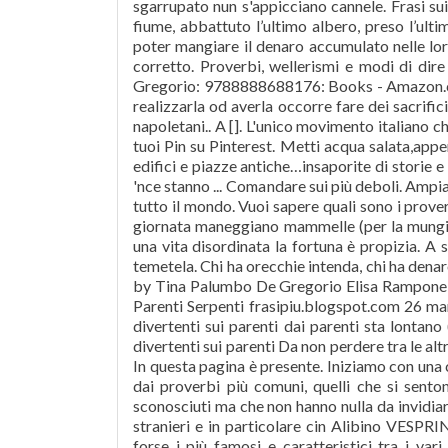
sgarrupato nun s'appicciano cannele. Frasi su
fiume, abbattuto l’ultimo albero, preso l’ulti
poter mangiare il denaro accumulato nelle lo
corretto. Proverbi, wellerismi e modi di dir
Gregorio: 9788888688176: Books - Amazon.ca P
realizzarla od averla occorre fare dei sacrifi
napoletani.. A []. L'unico movimento italiano ch
tuoi Pin su Pinterest. Metti acqua salata,appe
edifici e piazze antiche…insaporite di storie e
'nce stanno ... Comandare sui più deboli. Ampia
tutto il mondo. Vuoi sapere quali sono i proverb
giornata maneggiano mammelle (per la mungitur
una vita disordinata la fortuna è propizia. A s’
temetela. Chi ha orecchie intenda, chi ha denar
by Tina Palumbo De Gregorio Elisa Rampone 
Parenti Serpenti frasipiu.blogspot.com 26 mar
divertenti sui parenti dai parenti sta lontan
divertenti sui parenti Da non perdere tra le al
In questa pagina è presente. Iniziamo con una c
dai proverbi più comuni, quelli che si sento
sconosciuti ma che non hanno nulla da invidiare
stranieri e in particolare cin Alibino VESPRIN
forse i più famosi e caratteristici tra i var