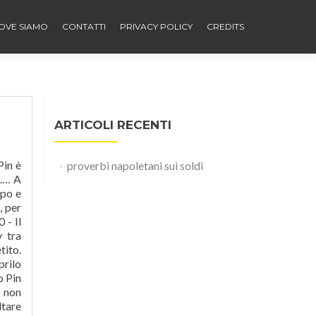
OVE SIAMO
CONTATTI
PRIVACY POLICY
CREDITS
ARTICOLI RECENTI
Pin è
proverbi napoletani sui soldi
a.… A
mpo e
, per
 - Il
y tra
tito.
prilo
o Pin
o non
ltare