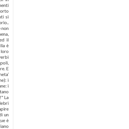
menti
uorto
ti si
rio..
e non
mena,
ed il
lla è
 loro
verbi
poli,
re. E
meta’
e): i
ne: i
etano
!" La
lebri
apire
di un
gue è
liano