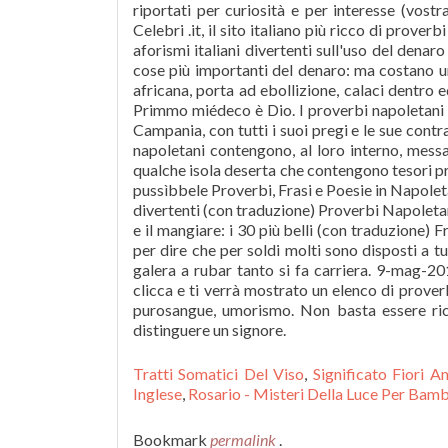
riportati per curiosità e per interesse (vostra
Celebri .it, il sito italiano più ricco di prover
aforismi italiani divertenti sull'uso del denaro
cose più importanti del denaro: ma costano u
africana, porta ad ebollizione, calaci dentro 
Primmo miédeco è Dio. I proverbi napoletani r
Campania, con tutti i suoi pregi e le sue contra
napoletani contengono, al loro interno, messa
qualche isola deserta che contengono tesori pre
pussìbbele Proverbi, Frasi e Poesie in Napolet
divertenti (con traduzione) Proverbi Napoletani
e il mangiare: i 30 più belli (con traduzione)
per dire che per soldi molti sono disposti a t
galera a rubar tanto si fa carriera. 9-mag-20
clicca e ti verrà mostrato un elenco di proverb
purosangue, umorismo. Non basta essere ricc
distinguere un signore.
Tratti Somatici Del Viso
,
Significato Fiori 
Inglese
,
Rosario - Misteri Della Luce Per Bamb
Bookmark
permalink
.