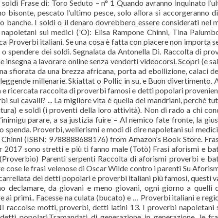
i soldi Frase di: Toro Seduto – n° 1 Quando avranno inquinato l’u
mo bisonte, pescato l’ultimo pesce, solo allora si accorgeranno d
ro banche. I soldi o il denaro dovrebbero essere considerati nel
e napoletani sui medici ('O): Elisa Rampone Chinni, Tina Palum
roverbi italiani. Se una cosa è fatta con piacere non importa s
ci o spendere dei soldi. Segnalata da Antonella Di. Raccolta di pro
e insegna a lavorare online senza venderti videocorsi. Scopri (e sal
na sfiorata da una brezza africana, porta ad ebollizione, calaci d
 leggende millenarie. Skiattat o Pollic in su, e Buon divertimento.
 e ricercata raccolta di proverbi famosi e detti popolari provenien
i sui cavalli? ... La migliore vita è quella dei mandriani, perché tut
a) e soldi (i proventi della loro attività). Non di rado a chi co
inimigu parare, a sa justizia fuire – Al nemico fate fronte, la gius
o spenda. Proverbi, wellerismi e modi di dire napoletani sui medici
Chinni (ISBN: 9788888688176) from Amazon's Book Store. Fras
 2017 sono stretti e più ti fanno male (Totò) Frasi aforismi e ba
o (Proverbio) Parenti serpenti Raccolta di aforismi proverbi e ba
tre cose le frasi velenose di Oscar Wilde contro i parenti Su Aforis
arrellata dei detti popolari e proverbi italiani più famosi, questi 
no declamare, da giovani e meno giovani, ogni giorno a quelli 
 ai primi.. Facesse na culata (bucato) e … Proverbi italiani e regio
I raccolse motti, proverbi, detti latini 13. I proverbi napoletani
i detti popolari.Tramandati di generazione in generazione, le fra