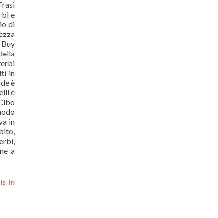
Frasi
rbi e
io di
rezza
. Buy
della
verbi
ti in
rde è
lli e
 Cibo
 modo
va in
bito,
erbi,
one a
is In