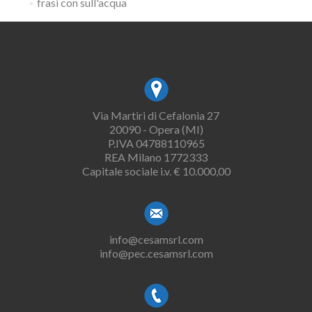
frasi con sull'acqua
Via Martiri di Cefalonia 27
20090 - Opera (MI)
P.IVA 04788110965
REA Milano 1772333
Capitale sociale i.v. € 10.000,00
info@cesamsrl.com
info@pec.cesamsrl.com