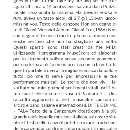
goes in front of me Take my life and set me free
again Ubriaca a 14 anni sviene, salvata dalla Polizia
locale: sanzionata la mamma Ha bevuto vodka e
rum, aveva un tasso alcoli di 2,7 g/l 15.ivan iusco-
missing you. Testo della canzone Non son degno di
te di Gianni Morandi Album: Gianni Tre (1966) Non
son degno di te non ti merito più ma al mondo non
esiste nessuno che non ha sbagliato una volta.
Questi spartiti sono stati creati da file MIDI
utilizzando il programma MuseScore ed elaborati
per lo strumento solista senza accompagnamento
per una lettura piu' o meno precisa con la tromba. In
questo portale troverai la migliore musica da ballo e
tutto ciò che ti serve per impreziosire le tue
performance musicali. Le storie che non vivi. Hai
soffiato nei miei polmoni sentimenti vitali usciti da
tuo cuore chiuso come il vaso di Pandora e … Una
raccolta aggiornata di testi musicali e canzoni di
artisti e band italiane e internazionali. DI TE E DI ME
– FAL4 Testo della Canzone.Wikitesti.com è la più
grande enciclopedia musicale italiana, sul nostro sito
oltre i testi delle canzoni potete trovare: traduzioni
delle canzoni, accordi per chitarra, spartiti musicali e