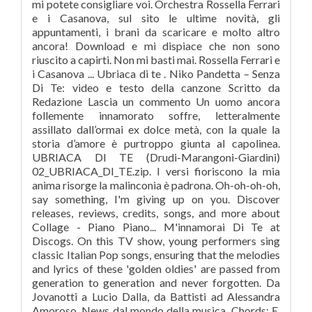
mi potete consigliare voi. Orchestra Rossella Ferrari
e i Casanova, sul sito le ultime novità, gli
appuntamenti, i brani da scaricare e molto altro
ancora! Download e mi dispiace che non sono
riuscito a capirti. Non mi basti mai. Rossella Ferrari e
i Casanova ... Ubriaca di te . Niko Pandetta – Senza
Di Te: video e testo della canzone Scritto da
Redazione Lascia un commento Un uomo ancora
follemente innamorato soffre, letteralmente
assillato dall’ormai ex dolce metà, con la quale la
storia d’amore è purtroppo giunta al capolinea.
UBRIACA DI TE (Drudi-Marangoni-Giardini)
02_UBRIACA_DI_TE.zip. I versi fioriscono la mia
anima risorge la malinconia è padrona. Oh-oh-oh-oh,
say something, I'm giving up on you. Discover
releases, reviews, credits, songs, and more about
Collage - Piano Piano... M'innamorai Di Te at
Discogs. On this TV show, young performers sing
classic Italian Pop songs, ensuring that the melodies
and lyrics of these 'golden oldies' are passed from
generation to generation and never forgotten. Da
Jovanotti a Lucio Dalla, da Battisti ad Alessandra
Amoroso. News dal mondo della musica. Chords: E,