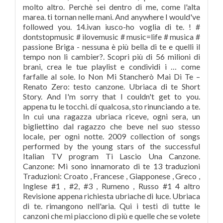
molto altro. Perchè sei dentro di me, come l'alta
marea. ti tornan nelle mani. And anywhere I would've
followed you. 14.ivan iusco-ho voglia di te. ! #
dontstopmusic # ilovemusic # music=life # musica #
passione Briga - nessuna è più bella di te e quelli il
tempo non li cambier?. Scopri più di 56 milioni di
brani, crea le tue playlist e condividi i … come
farfalle al sole. Io Non Mi Stancherò Mai Di Te –
Renato Zero: testo canzone. Ubriaca di te Short
Story. And I'm sorry that I couldn't get to you.
appena tu le tocchi. dí qualcosa, sto rinunciando a te.
In cui una ragazza ubriaca riceve, ogni sera, un
bigliettino dal ragazzo che beve nel suo stesso
locale, per ogni notte. 2009 collection of songs
performed by the young stars of the successful
Italian TV program Ti Lascio Una Canzone.
Canzone: Mi sono innamorato di te 13 traduzioni
Traduzioni: Croato , Francese , Giapponese , Greco ,
Inglese #1 , #2, #3 , Rumeno , Russo #1 4 altro
Revisione appena richiesta ubriache di luce. Ubriaca
di te. rimangono nell'aria. Qui i testi di tutte le
canzoni che mi piacciono di più e quelle che se volete