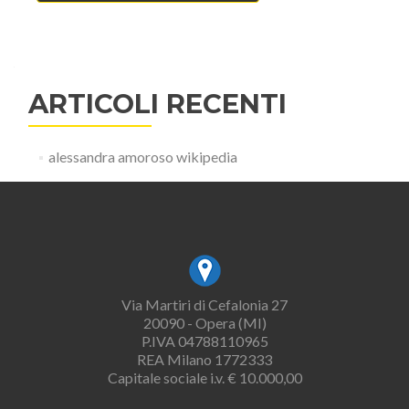
ARTICOLI RECENTI
alessandra amoroso wikipedia
Via Martiri di Cefalonia 27
20090 - Opera (MI)
P.IVA 04788110965
REA Milano 1772333
Capitale sociale i.v. € 10.000,00