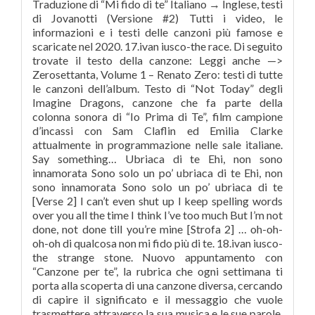
Traduzione di “Mi fido di te” Italiano → Inglese, testi
di Jovanotti (Versione #2) Tutti i video, le
informazioni e i testi delle canzoni più famose e
scaricate nel 2020. 17.ivan iusco-the race. Di seguito
trovate il testo della canzone: Leggi anche —>
Zerosettanta, Volume 1 – Renato Zero: testi di tutte
le canzoni dell’album. Testo di “Not Today” degli
Imagine Dragons, canzone che fa parte della
colonna sonora di “Io Prima di Te”, film campione
d’incassi con Sam Claflin ed Emilia Clarke
attualmente in programmazione nelle sale italiane.
Say something… Ubriaca di te Ehi, non sono
innamorata Sono solo un po’ ubriaca di te Ehi, non
sono innamorata Sono solo un po’ ubriaca di te
[Verse 2] I can’t even shut up I keep spelling words
over you all the time I think I’ve too much But I’m not
done, not done till you’re mine [Strofa 2] … oh-oh-
oh-oh di qualcosa non mi fido più di te. 18.ivan iusco-
the strange stone. Nuovo appuntamento con
“Canzone per te”, la rubrica che ogni settimana ti
porta alla scoperta di una canzone diversa, cercando
di capire il significato e il messaggio che vuole
trasmettere attraverso la sua musica e le sue parole.