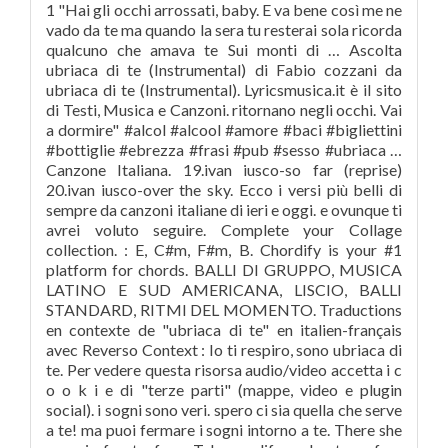
1 "Hai gli occhi arrossati, baby. E va bene così me ne
vado da te ma quando la sera tu resterai sola ricorda
qualcuno che amava te Sui monti di … Ascolta
ubriaca di te (Instrumental) di Fabio cozzani da
ubriaca di te (Instrumental). Lyricsmusica.it è il sito
di Testi, Musica e Canzoni. ritornano negli occhi. Vai
a dormire" #alcol #alcool #amore #baci #bigliettini
#bottiglie #ebrezza #frasi #pub #sesso #ubriaca …
Canzone Italiana. 19.ivan iusco-so far (reprise)
20.ivan iusco-over the sky. Ecco i versi più belli di
sempre da canzoni italiane di ieri e oggi. e ovunque ti
avrei voluto seguire. Complete your Collage
collection. : E, C#m, F#m, B. Chordify is your #1
platform for chords. BALLI DI GRUPPO, MUSICA
LATINO E SUD AMERICANA, LISCIO, BALLI
STANDARD, RITMI DEL MOMENTO. Traductions
en contexte de "ubriaca di te" en italien-français
avec Reverso Context : Io ti respiro, sono ubriaca di
te. Per vedere questa risorsa audio/video accetta i c
o o k i e di "terze parti" (mappe, video e plugin
social). i sogni sono veri. spero ci sia quella che serve
a te! ma puoi fermare i sogni intorno a te. There she