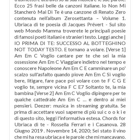
Ecco 25 frasi belle da canzoni italiane. Io Non Mi
Stancherò Mai Di Te è una canzone di Renato Zero
contenuta nell’album Zerosettanta – Volume 1.
Ubriaca di te poesia di Jacques Prévert - Sul sito
web Mondo Mamma troverete le principali poesie
di famosi poeti italiani e stranieri testo. Leggi anche |
IO PRIMA DI TE: SUCCESSO AL BOTTEGHINO
NOT TODAY TESTO. E tornano a volare. [Verse 1]
Am Em C Voglio cantare per te che sei la mia
ossessione Am Em C Viaggiare indietro nel tempo e
conoscere Napoleone Am Em C E camminare un po'
scalzo sull'asfalto quando piove Am Em C Si voglio
bere, litigare, fare pace poi volare con te F C G E
voglio te, sempre vicina F C E7 Soltanto te, la mia
bambina [Verse 2] Am Em C Voglio dipingere per te
qualche cattedrale Am Em C … e dentro ai miei
pensieri. Deezer: musica in streaming gratuita. Se
prima di accettare vuoi saperne di più sui c o o k i e
di questo sito, leggi l'informativa estesa. Chords for
Ubriaca di te - Rossella Ferrari e i Casanova. 28
Giugno 2019 . Novembre 14, 2020; Sei stato il vino
che mi ha resa ubriaca e le parole che mi mancavano.