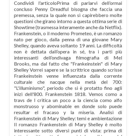
Condividi l'articoloPrima di parlarvi dell’ormai
concluso Penny Dreadful bisogna che faccia una
premessa, senza la quale non si capirebbero molte
questioni che girano intorno a questa ottima serie di
Showtime (trasmessa interamente anche da Netflix).
Frankenstein, o il moderno Prometeo, è un romanzo
nato per gioco, dalla penna di una giovane Mary
Shelley, quando aveva soltanto 19 anni. La difficoltà
non è dettata dall’opera in sé, tra i parti più
interessanti dell’ondivaga filmografia di Mel
Brooks, ma dal fatto che "Frankeinstein" di Mary
Shelley Vorrei sapere se la scrittrice quando scrisse
Frankeinstein venne influenzata dalla corrente
culturale che nacque nella metà del 700:
"L'illuminismo", periodo che si è protatto fino agli
inizi dell'800. Frankenstein 1818. Vemos como a
travs de l critica un poco a la ciencia como alfo
monstruoso y abominable en donde solo puede
resultar el fracaso y la miseria. Analisi di
Frankenstein di Mary Shelley: temi e ambientazione
Il romanzo Frankenstein di Mary Shelley è molto
interessante sotto diversi punti di vista: prima di