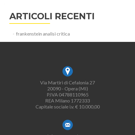
ARTICOLI RECENTI
frankenstein analisi critica
Via Martiri di Cefalonia 27
20090 - Opera (MI)
P.IVA 04788110965
REA Milano 1772333
Capitale sociale i.v. € 10.000,00