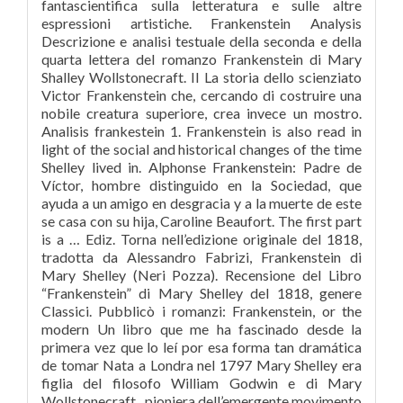
fantascientifica sulla letteratura e sulle altre
espressioni artistiche. Frankenstein Analysis
Descrizione e analisi testuale della seconda e della
quarta lettera del romanzo Frankenstein di Mary
Shalley Wollstonecraft. Il La storia dello scienziato
Victor Frankenstein che, cercando di costruire una
nobile creatura superiore, crea invece un mostro.
Analisis frankestein 1. Frankenstein is also read in
light of the social and historical changes of the time
Shelley lived in. Alphonse Frankenstein: Padre de
Víctor, hombre distinguido en la Sociedad, que
ayuda a un amigo en desgracia y a la muerte de este
se casa con su hija, Caroline Beaufort. The first part
is a … Ediz. Torna nell’edizione originale del 1818,
tradotta da Alessandro Fabrizi, Frankenstein di
Mary Shelley (Neri Pozza). Recensione del Libro
“Frankenstein” di Mary Shelley del 1818, genere
Classici. Pubblicò i romanzi: Frankenstein, or the
modern Un libro que me ha fascinado desde la
primera vez que lo leí por esa forma tan dramática
de tomar Nata a Londra nel 1797 Mary Shelley era
figlia del filosofo William Godwin e di Mary
Wollstonecraft , pioniera dell’emergente movimento