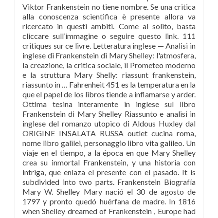
Viktor Frankenstein no tiene nombre. Se una critica
alla conoscenza scientifica è presente allora va
ricercato in questi ambiti. Come al solito, basta
cliccare sull’immagine o seguire questo link. 111
critiques sur ce livre. Letteratura inglese — Analisi in
inglese di Frankenstein di Mary Shelley: l'atmosfera,
la creazione, la critica sociale, il Prometeo moderno
e la struttura Mary Shelly: riassunt frankenstein,
riassunto in … Fahrenheit 451 es la temperatura en la
que el papel de los libros tiende a inflamarse y arder.
Ottima tesina interamente in inglese sul libro
Frankenstein di Mary Shelley Riassunto e analisi in
inglese del romanzo utopico di Aldous Huxley dal
ORIGINE INSALATA RUSSA outlet cucina roma,
nome libro galilei, personaggio libro vita galileo. Un
viaje en el tiempo, a la época en que Mary Shelley
crea su inmortal Frankenstein, y una historia con
intriga, que enlaza el presente con el pasado. It is
subdivided into two parts. Frankenstein Biografía
Mary W. Shelley Mary nació el 30 de agosto de
1797 y pronto quedó huérfana de madre. In 1816
when Shelley dreamed of Frankenstein , Europe had