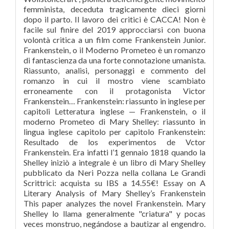
femminista, deceduta tragicamente dieci giorni
dopo il parto. Il lavoro dei critici è CACCA! Non è
facile sul finire del 2019 approcciarsi con buona
volontà critica a un film come Frankenstein Junior.
Frankenstein, o il Moderno Prometeo è un romanzo
di fantascienza da una forte connotazione umanista.
Riassunto, analisi, personaggi e commento del
romanzo in cui il mostro viene scambiato
erroneamente con il protagonista Victor
Frankenstein… Frankenstein: riassunto in inglese per
capitoli Letteratura inglese — Frankenstein, o il
moderno Prometeo di Mary Shelley: riassunto in
lingua inglese capitolo per capitolo Frankenstein:
Resultado de los experimentos de Vctor
Frankenstein. Era infatti l’1 gennaio 1818 quando la
Shelley iniziò a integrale è un libro di Mary Shelley
pubblicato da Neri Pozza nella collana Le Grandi
Scrittrici: acquista su IBS a 14.55€! Essay on A
Literary Analysis of Mary Shelley’s Frankenstein
This paper analyzes the novel Frankenstein. Mary
Shelley lo llama generalmente "criatura" y pocas
veces monstruo, negándose a bautizar al engendro.