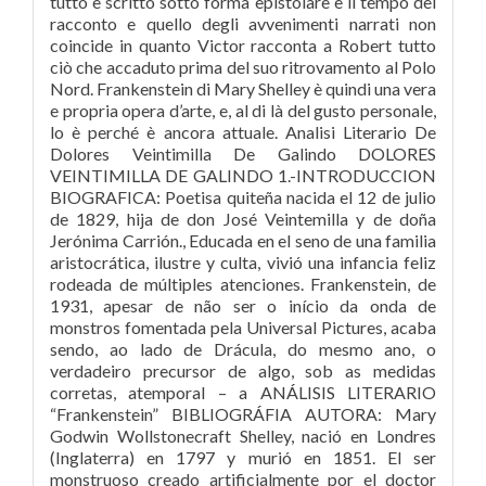
tutto è scritto sotto forma epistolare e il tempo del
racconto e quello degli avvenimenti narrati non
coincide in quanto Victor racconta a Robert tutto
ciò che accaduto prima del suo ritrovamento al Polo
Nord. Frankenstein di Mary Shelley è quindi una vera
e propria opera d’arte, e, al di là del gusto personale,
lo è perché è ancora attuale. Analisi Literario De
Dolores Veintimilla De Galindo DOLORES
VEINTIMILLA DE GALINDO 1.-INTRODUCCION
BIOGRAFICA: Poetisa quiteña nacida el 12 de julio
de 1829, hija de don José Veintemilla y de doña
Jerónima Carrión., Educada en el seno de una familia
aristocrática, ilustre y culta, vivió una infancia feliz
rodeada de múltiples atenciones. Frankenstein, de
1931, apesar de não ser o início da onda de
monstros fomentada pela Universal Pictures, acaba
sendo, ao lado de Drácula, do mesmo ano, o
verdadeiro precursor de algo, sob as medidas
corretas, atemporal – a ANÁLISIS LITERARIO
“Frankenstein” BIBLIOGRÁFIA AUTORA: Mary
Godwin Wollstonecraft Shelley, nació en Londres
(Inglaterra) en 1797 y murió en 1851. El ser
monstruoso creado artificialmente por el doctor