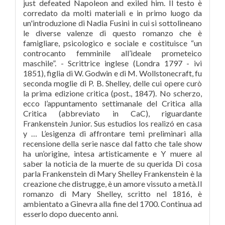
just defeated Napoleon and exiled him. Il testo è
corredato da molti materiali e in primo luogo da
un'introduzione di Nadia Fusini in cui si sottolineano
le diverse valenze di questo romanzo che è
famigliare, psicologico e sociale e costituisce “un
controcanto femminile all’ideale prometeico
maschile”. - Scrittrice inglese (Londra 1797 - ivi
1851), figlia di W. Godwin e di M. Wollstonecraft, fu
seconda moglie di P. B. Shelley, delle cui opere curò
la prima edizione critica (post., 1847). No scherzo,
ecco l’appuntamento settimanale del Critica alla
Critica (abbreviato in CaC), riguardante
Frankenstein Junior. Sus estudios los realizó en casa
y … L’esigenza di affrontare temi preliminari alla
recensione della serie nasce dal fatto che tale show
ha un’origine, intesa artisticamente e Y muere al
saber la noticia de la muerte de su querida Di cosa
parla Frankenstein di Mary Shelley Frankenstein è la
creazione che distrugge, è un amore vissuto a metà.Il
romanzo di Mary Shelley, scritto nel 1816, è
ambientato a Ginevra alla fine del 1700. Continua ad
esserlo dopo duecento anni.