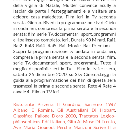
della vigilia di Natale, Mulder convince Scully a
lasciar da parte i festeggiamenti e a visitare una
celebre casa maledetta. Film Ieri in Tv seconda
serata. Giorno. Rivedi la programmazione tv di Cielo
in onda ieri, compresa la prima serata e la seconda
serata: film, serie Tv, documentari, sport, programmi
e il palinsesto completo. Ieri . Durata 98 Minuti. Rai1
Rai2 Rai3 Rai4 Rai5 Rai Movie Rai Premium. ...
Scopri la programmazione tv andata in onda ieri,
compresa la prima serata e la seconda serata: film,
serie Tv, documentari, sport, programmi... Tutto il
meglio disponibile ieri in Tv… Film in tv ieri sera,
sabato 26 dicembre 2020, su Sky Cinema.Leggi la
guida alla programmazione dei film di questa sera
trasmessi in prima e seconda serata. Rete 4 Rete 4
canale 4 . Film in TV ieri.
Ristorante Pizzeria Il Giardino
,
Sanremo 1987
Albano E Romina
,
Gli Australiani Di Hobart
,
Classifica Pallone D'oro 2000
,
Tractatus Logico-
philosophicus Pdf Italiano
,
Gita Al Muse Di Trento
,
Ave Maria Gounod
,
Perché Manzoni Scrive Il 5