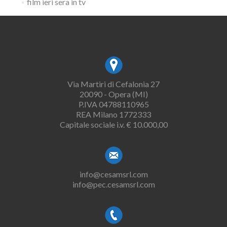
film ieri sera in tv
Via Martiri di Cefalonia 27
20090 - Opera (MI)
P.IVA 04788110965
REA Milano 1772333
Capitale sociale i.v. € 10.000,00
info@cesamsrl.com
info@pec.cesamsrl.com