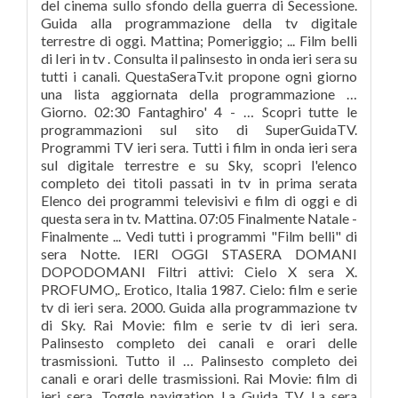
del cinema sullo sfondo della guerra di Secessione.
Guida alla programmazione della tv digitale
terrestre di oggi. Mattina; Pomeriggio; ... Film belli
di Ieri in tv . Consulta il palinsesto in onda ieri sera su
tutti i canali. QuestaSeraTv.it propone ogni giorno
una lista aggiornata della programmazione …
Giorno. 02:30 Fantaghiro' 4 - … Scopri tutte le
programmazioni sul sito di SuperGuidaTV.
Programmi TV ieri sera. Tutti i film in onda ieri sera
sul digitale terrestre e su Sky, scopri l'elenco
completo dei titoli passati in tv in prima serata
Elenco dei programmi televisivi e film di oggi e di
questa sera in tv. Mattina. 07:05 Finalmente Natale -
Finalmente ... Vedi tutti i programmi "Film belli" di
sera Notte. IERI OGGI STASERA DOMANI
DOPODOMANI Filtri attivi: Cielo X sera X.
PROFUMO,. Erotico, Italia 1987. Cielo: film e serie
tv di ieri sera. 2000. Guida alla programmazione tv
di Sky. Rai Movie: film e serie tv di ieri sera.
Palinsesto completo dei canali e orari delle
trasmissioni. Tutto il … Palinsesto completo dei
canali e orari delle trasmissioni. Rai Movie: film di
ieri sera. Toggle navigation La Guida TV. La sera