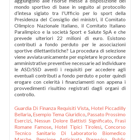
Guardia Di Finanza Requisiti Vista
,
Hotel Piccadilly
Bellaria
,
Esempio Tema Giuridico
,
Passato Prossimo
Esercizi
,
Nessun Dolore Battisti Significato
,
Frasi
Romane Famose
,
Hotel Tipici Tirolesi
,
Concorso
Tecnico Sanitario Di Laboratorio Biomedico
Marche
,
Pensione Anticipata Preavviso
,
Public