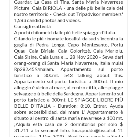
Guardar. La Casa di Tina, Santa Maria Navarrese
Picture: Cala BIRIOLA - una delle più belle cale del
nostro territorio - Check out Tripadvisor members'
1,583 candid photos and videos.
Consigli e attività
A pochi chilometri dalle più belle spiagge d'Italia.
Citando le più rinomate località, da sud s'incontra la
guglia di Pedra Longa, Capo Montesanto, Portu
Quau, Cala Biriala, Cala Goloritzè, Cala Mariolu,
Cala Sisine, Cala Luna e … 28 Nov 2020 - Sewa dari
orang-orang di Santa Maria Navarrese, Italia mulai
Rp282.459/malam. Appartamento sul porto
turistico a 300mt. 543 talking about this.
Appartamento sul porto turistico a 300mt. Il mio
alloggio è vicino al mare, al centro città, alle spiagge
selvagge più belle della Sardegna. Appartamento sul
porto turistico a 300mt. LE SPIAGGE LIBERE PIÙ
BELLE D'ITALIA - Duration: 8:18. Entrar. Ayuda
sobre accesibilidad. dal mare L' Appartamento è
situato al centro di santa maria navarrese a 100 mt.
¡Alquila esta casa de 2 dormitorios por sólo $
31.711 a la semana! Info: luca.puddu@tiscali.it 11
respuestas. 1 Dec 2020 - Rent from people in Santa