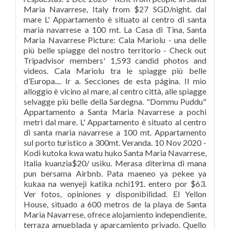
Maria Navarrese, Italy from $27 SGD/night. dal
mare L' Appartamento è situato al centro di santa
maria navarrese a 100 mt. La Casa di Tina, Santa
Maria Navarrese Picture: Cala Mariolu - una delle
più belle spiagge del nostro territorio - Check out
Tripadvisor members' 1,593 candid photos and
videos. Cala Mariolu tra le spiagge più belle
d’Europa.... Ir a. Secciones de esta página. Il mio
alloggio è vicino al mare, al centro città, alle spiagge
selvagge più belle della Sardegna. "Dommu Puddu"
Appartamento a Santa Maria Navarrese a pochi
metri dal mare. L' Appartamento è situato al centro
di santa maria navarrese a 100 mt. Appartamento
sul porto turistico a 300mt. Veranda. 10 Nov 2020 -
Kodi kutoka kwa watu huko Santa Maria Navarrese,
Italia kuanzia$20/ usiku. Merasa diterima di mana
pun bersama Airbnb. Pata maeneo ya pekee ya
kukaa na wenyeji katika nchi191. entero por $63.
Ver fotos, opiniones y disponibilidad. El Yellon
House, situado a 600 metros de la playa de Santa
Maria Navarrese, ofrece alojamiento independiente,
terraza amueblada y aparcamiento privado. Quello