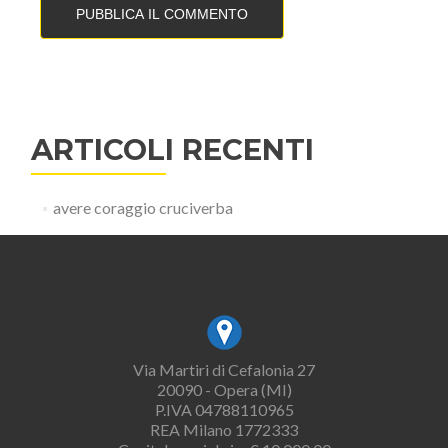
ARTICOLI RECENTI
avere coraggio cruciverba
Via Martiri di Cefalonia 27
20090 - Opera (MI)
P.IVA 04788110965
REA Milano 1772333