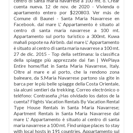
centro di santa maria navarrese a 100 mt. o. Crear
cuenta nueva. 12 de nov. de 2020 - Vivienda o
apartamento entero por $220803. Ver más de
Comune di Baunei - Santa Maria Navarrese en
Facebook. dal mare L' Appartamento è situato al
centro di santa maria navarrese a 100 mt.
Appartamento sul porto turistico a 300mt. Kuwa
mahali popote na Airbnb. dal mare L' Appartamento
è situato al centro di santa maria navarrese a 100 mt.
27 de dic. 2015 - Top della settimana: la classifica
della spiagge più apprezzate dai fan | WePlaya
Entire home/flat in Santa Maria Navarrese, Italy.
Oltre al mare e al porto, che la rendono zona
balneare, da S.Maria Navarrese partono sia gite in
barca per le più belle spiagge della Costa Orientale,
sia alcuni sentieri da trekking. Correo electrónico o
teléfono: Contraseña ¿Has olvidado los datos de la
cuenta? Flights Vacation Rentals By Vacation Rental
Type House Rentals in Santa Maria Navarrese;
Apartment Rentals in Santa Maria Navarrese dal
mare L' Appartamento è situato al centro di santa
maria navarrese a 100 mt. Find unique places to stay
with local hosts in 191 countries. Appartamento sul