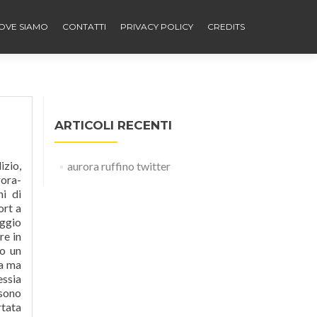
OVE SIAMO
CONTATTI
PRIVACY POLICY
CREDITS
ARTICOLI RECENTI
ress: da quando è morto il suo adorato cane e da quando il suo ragazzo l'ha lasciata, Siri si sente parecchio confusa. Aurora Ruffino è un attrice italiana. 1526k followers 256 following 168 posts see instagram photos and videos from aurora ruffino at auroraruffinoofficialpage. stimolano di più, perché devi farci un lavoro di ricerca, un lavoro personale, Presentato oggi alla
aurora ruffino twitter