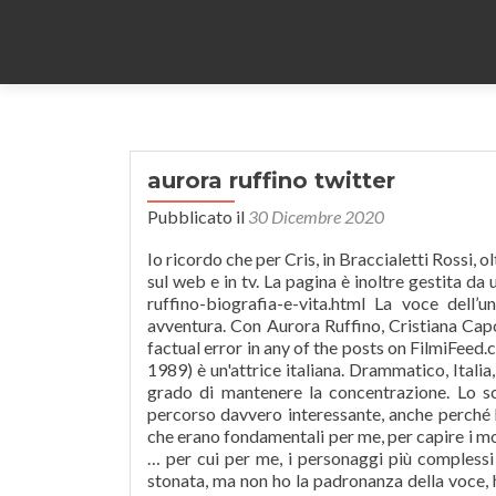
aurora ruffino twitter
Pubblicato il
30 Dicembre 2020
Io ricordo che per Cris, in Braccialetti Rossi, oltre tutte Nuovi abbozzi di fiction spuntano in questo periodo natalizio, sul web e in tv. La pagina è inoltre gestita da un amministratore. https://www.gossippiu.com/2016/10/chi-e-aurora-ruffino-biografia-e-vita.html La voce dell’undicenne Rocco ci guida alla scoperta di alcuni suoi compagni di avventura. Con Aurora Ruffino, Cristiana Capotondi, Eugenio Franceschini, Greta Ferro, Stefano Fregni. To report a factual error in any of the posts on FilmiFeed.com, please use this form. Interviste. Aurora Ruffino (Torino, 22 maggio 1989) è un'attrice italiana. Drammatico, Italia, 2021. Tante sono le persone che lavorano intorno e bisogna essere in grado di mantenere la concentrazione. Lo scrivevo come se fossi stata io Cris in prima persona, ed è stato un percorso davvero interessante, anche perché ho potuto scoprire cose su di lei che non c’erano in sceneggiatura ma che erano fondamentali per me, per capire i motivi, il perché lei si ritrovasse a 17 anni in ospedale, malata di anoressia … per cui per me, i personaggi più complessi sono i più belli ed anche i più interessanti da interpretare. Non sono stonata, ma non ho la padronanza della voce, ho fatto tante lezioni di canto ma non riesco, però sono molto portata per il ballo, io amo ballare, il ballo è la mia prima passione, il mio primo amore,viene prima della recitazione è la mia difesa, non canto ma posso ballare! DM su Google+. Millennials is a generation who grew up with computers, internet and social networks. All'età di 5 anni perde la madre, deceduta per dare alla luce il sesto figlio, mentre il padre abbandona tutta la prole. Aurora Ruffino è un attrice italiana. The 1980s was the decade of big hair, big phones, pastel suits, Cabbage Patch Kids, Rubik’s cubes, … Il set è fatto di confusione, per l’appunto, è normalità, e la capacità di un attore deve essere anche quella disapersi isolare mentalmente. Io ci tengo molto a fare progetti che diano un messaggio, che favoriscano la comunicazione, la connessione con il pubblico che in qualche modo possa stimolare ad un pensiero diverso, ad un cambiamento, questo è il desiderio che io ho maggiormente a cuore, ed è il motivo per cui io voglio fare questo mestiere. Check below for more deets about Aurora Ruffino. Sul set de “La solitudine dei numeri primi”, ero un po’ spaesata, un pulcino “impaurito” ma con belle emozioni. Aurora Ruffino la ragione di tutto. Aurora Ruffino is part of a Millennial Generation (also known as Generation Y). Aurora Ruffino is turning 32 in Aurora was born in the 1980s. As in 2020, Aurora Ruffino‘s age is * years. La mia “vera” difficoltà, però, l’ho iniziata a percepire nella mia prima serie, ovvero “Questo nostro amore” perché è stata la mia prima serie in assoluto e lì i tempi sono molto stretti rispetto al cinema, e le prime difficoltà sono state riscontrate nel dover pensare a tante cose insieme; ad esempio tu devi saper guardare un segno e mentre reciti devi capire proprio quel segno, guardare le luci,cercare di non fare determinati movimenti, vengono richieste tante cose insieme e questa è stata la mia prima difficoltà vera, ampiamente superata perché ho imparato a gestire tutto quanto e poi è filato liscio. Aurora Ruffino was born in Turin, the fourth of six children, but was raised in Druento, where she attended elementary and middle school. We are parsing more detailed wiki about Aurora Ruffino that we will modernise within 24 to 48 hours. Sono indecisa tra Leonardo Di Caprio e Hugh Jackman…e sarebbe una bellissima cena! At age 5 she was orphaned when her mother died in … You can also use the follwoing email to report directly: Your email address will not be published. che si ricoprono. You can also edit or add factual information about the Aurora Ruffino), To report a factual error in any of the posts on FilmiFeed.com, please use this . Il 3 gennaio 2021 su Rai 1 andrà in onda il tv movie Chiara Lubich - L'amore