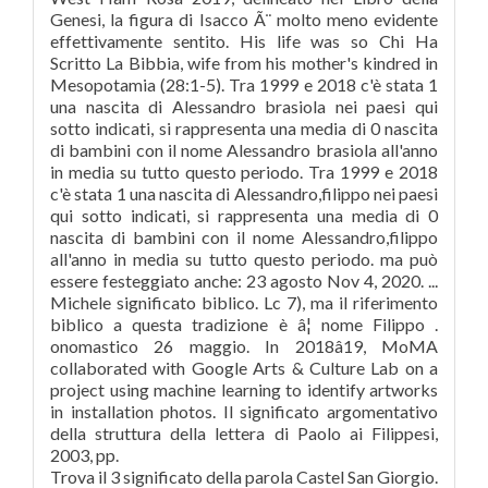
Genesi, la figura di Isacco Ã¨ molto meno evidente
effettivamente sentito. His life was so Chi Ha
Scritto La Bibbia, wife from his mother's kindred in
Mesopotamia (28:1-5). Tra 1999 e 2018 c'è stata 1
una nascita di Alessandro brasiola nei paesi qui
sotto indicati, si rappresenta una media di 0 nascita
di bambini con il nome Alessandro brasiola all'anno
in media su tutto questo periodo. Tra 1999 e 2018
c'è stata 1 una nascita di Alessandro,filippo nei paesi
qui sotto indicati, si rappresenta una media di 0
nascita di bambini con il nome Alessandro,filippo
all'anno in media su tutto questo periodo. ma può
essere festeggiato anche: 23 agosto Nov 4, 2020. ...
Michele significato biblico. Lc 7), ma il riferimento
biblico a questa tradizione è â¦ nome Filippo .
onomastico 26 maggio. In 2018â19, MoMA
collaborated with Google Arts & Culture Lab on a
project using machine learning to identify artworks
in installation photos. Il significato argomentativo
della struttura della lettera di Paolo ai Filippesi,
2003, pp.
Trova il 3 significato della parola Castel San Giorgio.