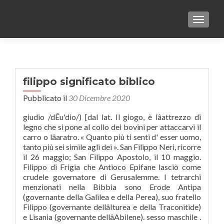
TOGGLE
filippo significato biblico
Pubblicato il
30 Dicembre 2020
giudio /dÊu'dio/) [dal lat. Il giogo, è lâattrezzo di
legno che si pone al collo dei bovini per attaccarvi il
carro o lâaratro. « Quanto più ti senti d' esser uomo,
tanto più sei simile agli dei ». San Filippo Neri, ricorre
il 26 maggio; San Filippo Apostolo, il 10 maggio.
Filippo di Frigia che Antioco Epifane lasciò come
crudele governatore di Gerusalemme. I tetrarchi
menzionati nella Bibbia sono Erode Antipa
(governante della Galilea e della Perea), suo fratello
Filippo (governante dellâIturea e della Traconitide)
e Lisania (governante dellâAbilene). sesso maschile .