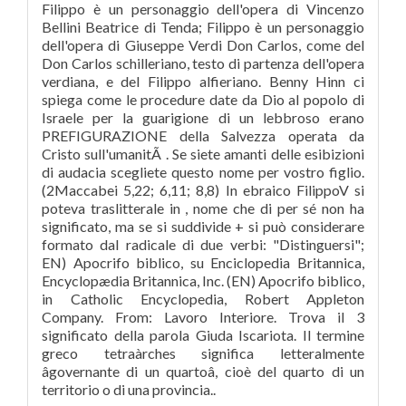
Filippo è un personaggio dell'opera di Vincenzo
Bellini Beatrice di Tenda; Filippo è un personaggio
dell'opera di Giuseppe Verdi Don Carlos, come del
Don Carlos schilleriano, testo di partenza dell'opera
verdiana, e del Filippo alfieriano. Benny Hinn ci
spiega come le procedure date da Dio al popolo di
Israele per la guarigione di un lebbroso erano
PREFIGURAZIONE della Salvezza operata da
Cristo sull'umanitÃ . Se siete amanti delle esibizioni
di audacia scegliete questo nome per vostro figlio.
(2Maccabei 5,22; 6,11; 8,8) In ebraico FilippoV si
poteva traslitterale in , nome che di per sé non ha
significato, ma se si suddivide + si può considerare
formato dal radicale di due verbi: "Distinguersi";
EN) Apocrifo biblico, su Enciclopedia Britannica,
Encyclopædia Britannica, Inc. (EN) Apocrifo biblico,
in Catholic Encyclopedia, Robert Appleton
Company. From: Lavoro Interiore. Trova il 3
significato della parola Giuda Iscariota. Il termine
greco tetraàrches significa letteralmente
âgovernante di un quartoâ, cioè del quarto di un
territorio o di una provincia..