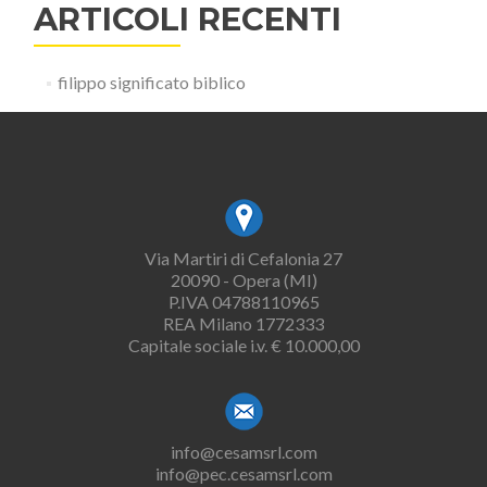
ARTICOLI RECENTI
filippo significato biblico
Via Martiri di Cefalonia 27
20090 - Opera (MI)
P.IVA 04788110965
REA Milano 1772333
Capitale sociale i.v. € 10.000,00
info@cesamsrl.com
info@pec.cesamsrl.com