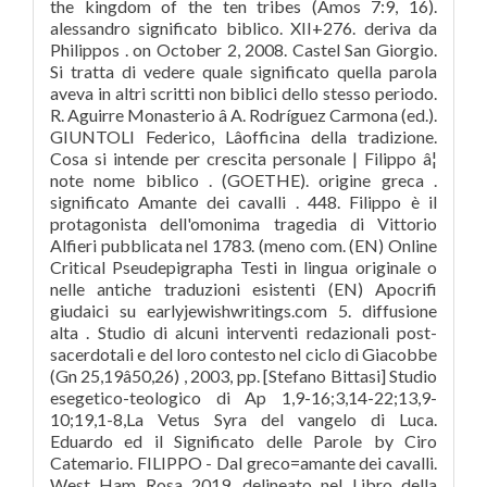
the kingdom of the ten tribes (Amos 7:9, 16).
alessandro significato biblico. XII+276. deriva da
Philippos . on October 2, 2008. Castel San Giorgio.
Si tratta di vedere quale significato quella parola
aveva in altri scritti non biblici dello stesso periodo.
R. Aguirre Monasterio â A. Rodríguez Carmona (ed.).
GIUNTOLI Federico, Lâofficina della tradizione.
Cosa si intende per crescita personale | Filippo â¦
note nome biblico . (GOETHE). origine greca .
significato Amante dei cavalli . 448. Filippo è il
protagonista dell'omonima tragedia di Vittorio
Alfieri pubblicata nel 1783. (meno com. (EN) Online
Critical Pseudepigrapha Testi in lingua originale o
nelle antiche traduzioni esistenti (EN) Apocrifi
giudaici su earlyjewishwritings.com 5. diffusione
alta . Studio di alcuni interventi redazionali post-
sacerdotali e del loro contesto nel ciclo di Giacobbe
(Gn 25,19â50,26) , 2003, pp. [Stefano Bittasi] Studio
esegetico-teologico di Ap 1,9-16;3,14-22;13,9-
10;19,1-8,La Vetus Syra del vangelo di Luca.
Eduardo ed il Significato delle Parole by Ciro
Catemario. FILIPPO - Dal greco=amante dei cavalli.
West Ham Rosa 2019, delineato nel Libro della