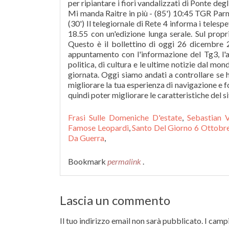
per ripiantare i fiori vandalizzati di Ponte deg
Mi manda Raitre in più - (85') 10:45 TGR Parma
(30') Il telegiornale di Rete 4 informa i telespe
18.55 con un'edizione lunga serale. Sul prop
Questo è il bollettino di oggi 26 dicembre 2
appuntamento con l'informazione del Tg3, l'att
politica, di cultura e le ultime notizie dal mo
giornata. Oggi siamo andati a controllare se
migliorare la tua esperienza di navigazione e f
quindi poter migliorare le caratteristiche del si
Frasi Sulle Domeniche D'estate
,
Sebastian 
Famose Leopardi
,
Santo Del Giorno 6 Ottobr
Da Guerra
,
Bookmark
permalink
.
Lascia un commento
Il tuo indirizzo email non sarà pubblicato.
I campi