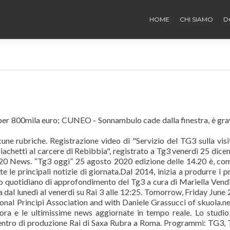
HOME
CHI SIAMO
D
 per 800mila euro; CUNEO - Sonnambulo cade dalla finestra, è gra
lcune rubriche. Registrazione video di "Servizio del TG3 sulla visi
iachetti al carcere di Rebibbia", registrato a Tg3 venerdì 25 dic
20 News. “Tg3 oggi” 25 agosto 2020 edizione delle 14.20 è, co
e le principali notizie di giornata.Dal 2014, inizia a produrre i p
zio quotidiano di approfondimento del Tg3 a cura di Mariella Vendi
dal lunedì al venerdì su Rai 3 alle 12:25. Tomorrow, Friday June 
nal Principi Association and with Daniele Grassucci of skuola.ne
 ora e le ultimissime news aggiornate in tempo reale. Lo studio
Centro di produzione Rai di Saxa Rubra a Roma. Programmi: TG3,