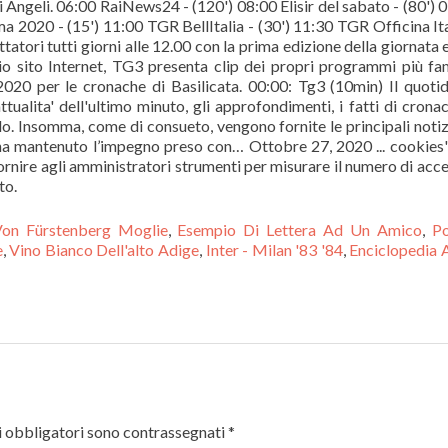
li Angeli. 06:00 RaiNews24 - (120') 08:00 Elisir del sabato - (80') 
 2020 - (15') 11:00 TGR BellItalia - (30') 11:30 TGR Officina Ita
ttatori tutti giorni alle 12.00 con la prima edizione della giornata e
rio sito Internet, TG3 presenta clip dei propri programmi più fa
020 per le cronache di Basilicata. 00:00: Tg3 (10min) Il quoti
ualita' dell'ultimo minuto, gli approfondimenti, i fatti di cronac
ndo. Insomma, come di consueto, vengono fornite le principali notiz
 ha mantenuto l’impegno preso con… Ottobre 27, 2020 ... cookies
ornire agli amministratori strumenti per misurare il numero di acce
to.
Von Fürstenberg Moglie
,
Esempio Di Lettera Ad Un Amico
,
Po
e
,
Vino Bianco Dell'alto Adige
,
Inter - Milan '83 '84
,
Enciclopedia 
 obbligatori sono contrassegnati
*