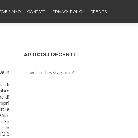
OVE SIAMO
CONTATTI
PRIVACY POLICY
CREDITS
ARTICOLI RECENTI
ve in
web of lies stagione 4
ta di
embre
me di
ropri
tti e
26th,
t. Su
 e la
 TG 3