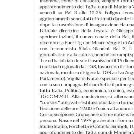
Insomma, come di consueto, vengono fornite l
approfondimento del Tg3 a cura di Mariella V
venerdì su Rai 3 alle 12:25. Foligno Leona
aggiornamenti sono stati effettuati durante l'
dopo la trasmissione di inaugurazione.Ha una
L’attuale direttrice della testata è Giuse
sperimentazioni, il nuovo canale della Rai, 
dicembre, a Fuori Tg con Mauro Vergari di A
con l’economista Silvia Giannini. Rai 3, 
giornalistico e alla cultura, nonché con ampi sp
Tre ed ha iniziato le sue trasmissioni il 15 d
i notiziari regionali dal TG3, favorendo il ri
nazionale, mentre a dirigere la TGR arriva Ange
Parlamento). Vigilia di Natale speciale per L
con la sua compagna Miriam Sette il primo gi
tutta Italia. Politica, economica, cronica, es
TGCOM24.IT Alla conduzione, si alternano P
"cookies" utilizzati restituiscono dati in form
L’edizione delle ore 12:00 è l’unica ad andare
Corso Sempione. Cronache e ultime notizie. Ier
persona. Nasce nel 1979 grazie alla riforma de
Studio Stadio, Forchetta e Coltello, Simboli, TG
approfondimento del Tg3 a cura di Mariella V