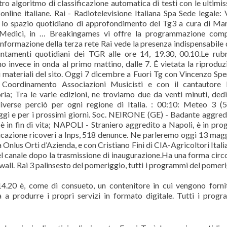
stro algoritmo di classificazione automatica di testi con le ultimi
nline italiane. Rai - Radiotelevisione Italiana Spa Sede legale: 
lo spazio quotidiano di approfondimento del Tg3 a cura di Mar
Medici, in … Breakingames vi offre la programmazione comp
informazione della terza rete Rai vede la presenza indispensabile 
puntamenti quotidiani dei TGR alle ore 14, 19.30, 00.10.Le rub
 invece in onda al primo mattino, dalle 7. É vietata la riproduz
 i materiali del sito. Oggi 7 dicembre a Fuori Tg con Vincenzo Spe
Coordinamento Associazioni Musicisti e con il cantautore 
a; Tra le varie edizioni, ne troviamo due da venti minuti, ded
diverse perciò per ogni regione di Italia. : 00:10: Meteo 3 (
oggi e per i prossimi giorni. Soc. NEIRONE (GE) - Badante aggred
, è in fin di vita; NAPOLI - Straniero aggredito a Napoli, è in pro
azione ricoveri a Inps, 518 denunce. Ne parleremo oggi 13 mag
nlus Orti d’Azienda, e con Cristiano Fini di CIA-Agricoltori Italian
el canale dopo la trasmissione di inaugurazione.Ha una forma circ
dwall. Rai 3 palinsesto del pomeriggio, tutti i programmi del pomer
4.20 è, come di consueto, un contenitore in cui vengono forni
ia a produrre i propri servizi in formato digitale. Tutti i prog