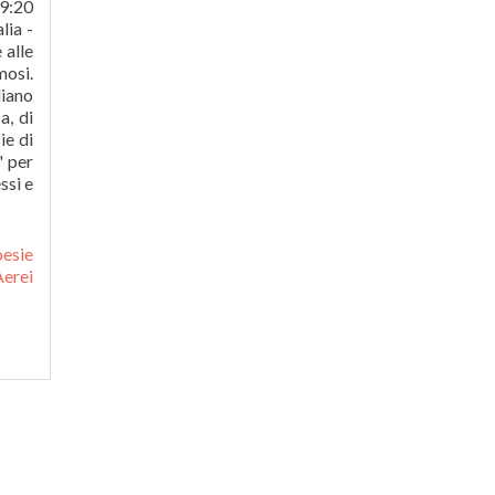
09:20
lia -
 alle
mosi.
diano
a, di
ie di
" per
ssi e
esie
Aerei