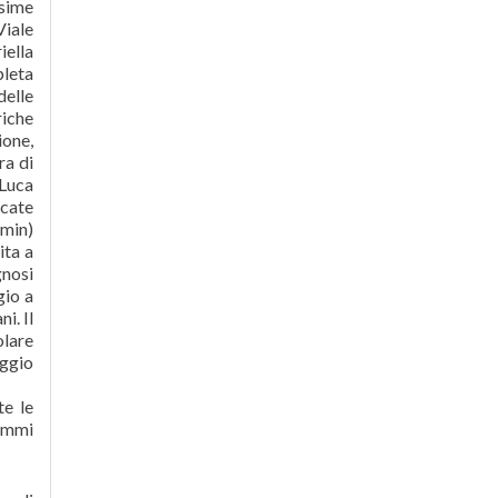
ssime
Viale
iella
leta
delle
riche
ione,
ra di
Luca
icate
5min)
ita a
gnosi
gio a
i. Il
olare
iggio
te le
rammi