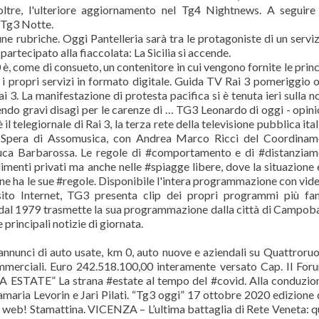
noltre, l'ulteriore aggiornamento nel Tg4 Nightnews. A seguir
 Tg3 Notte.
une rubriche. Oggi Pantelleria sarà tra le protagoniste di un serviz
partecipato alla fiaccolata: La Sicilia si accende.
è, come di consueto, un contenitore in cui vengono fornite le princ
e i propri servizi in formato digitale. Guida TV Rai 3 pomeriggio o
 3. La manifestazione di protesta pacifica si è tenuta ieri sulla n
ivendo gravi disagi per le carenze di … TG3 Leonardo di oggi - opini
l telegiornale di Rai 3, la terza rete della televisione pubblica ital
Spera di Assomusica, con Andrea Marco Ricci del Coordinam
 Luca Barbarossa. Le regole di #comportamento e di #distanzia
limenti privati ma anche nelle #spiagge libere, dove la situazione 
e ha le sue #regole. Disponibile l'intera programmazione con vid
ito Internet, TG3 presenta clip dei propri programmi più fam
 dal 1979 trasmette la sua programmazione dalla città di Campob
rincipali notizie di giornata.
annunci di auto usate, km 0, auto nuove e aziendali su Quattroruot
commerciali. Euro 242.518.100,00 interamente versato Cap. Il For
TATE” La strana #estate al tempo del #covid. Alla conduzione
maria Levorin e Jari Pilati. “Tg3 oggi” 17 ottobre 2020 edizione 
tta web! Stamattina. VICENZA – L’ultima battaglia di Rete Veneta: q