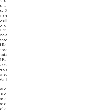
no di
dì al
le. 2
anale
wall.
no di
dì 15
ino e
ento
i Rai
rpora
stata
i Rai
nozze
le da
lo su
ti. I
ai di
si di
ario,
no di
dì al