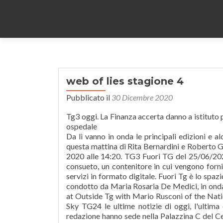
web of lies stagione 4
Pubblicato il
30 Dicembre 2020
Tg3 oggi. La Finanza accerta danno a istituto
ospedale
Da lì vanno in onda le principali edizioni e a
questa mattina di Rita Bernardini e Roberto G
2020 alle 14:20. TG3 Fuori TG del 25/06/20
consueto, un contenitore in cui vengono fornit
servizi in formato digitale. Fuori Tg è lo spa
condotto da Maria Rosaria De Medici, in onda 
at Outside Tg with Mario Rusconi of the Natio
Sky TG24 le ultime notizie di oggi, l'ultima
redazione hanno sede nella Palazzina C del 