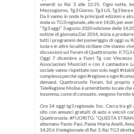
venerdì su Rai 3 alle 12:25. Ogni notte, i
Mezzogiorno, Tg3 Giorno, Tg3 LIS, Tg3 Sera e
Da lì vanno in onda le principali edizioni e alc
onda su TG3 regionale, alle ore 14,00, per aver 
“Tg3 oggi” 3 agosto 2020 edizione delle 14.20 
notizie di giornata.Dal 2014, inizia a produrr
tutti i programmi del pomeriggio di oggi su Rai
isola e in altre località siciliane che stanno v
discussioni sul Forum di Quattroruote. Il TG3 è i
Oggi 7 dicembre a Fuori Tg con Vincenzo 
Associazioni Musicisti e con il cantautore
sociale vanno rispettate non solo negli #stabi
complessa perché ogni #regione e ogni #comun
demand. Quattroruote Forum. Sul proprio s
TeleRegione Molise è un'emittente locale che
Insomma, come di consueto, vengono fornite le p
Ore 14 oggi tg3 regionale. Soc. Cerca tra gli 
sito con annunci gratuiti di auto e veicoli 
Quattroruote. #FUORITG: “QUESTA STRANA ES
alternano Paolo Pasi, Paola Maria Anelli, Anna
14.20 è il telegiornale di Rai 3. Rai TG3 dire