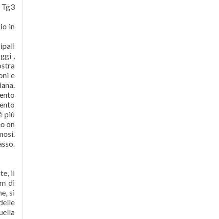
e Tg3
io in
ipali
ggi ,
ostra
oni e
iana.
ento
mento
è più
eo on
osi.
asso.
e, il
um di
, si
delle
uella