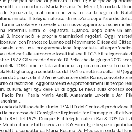
e principali notizie di giornata. Fuori Tg è lo spazio quotidia
enditti e condotto da Maria Rosaria De Medici, in onda dal lune
rdo Spinazzola, matrimonio in zona rossa la vigilia di Nata
ultimo minuto. Il telegiornale esordì mezz’ora dopo l’esordio del c
 forma circolare e si avvale di un nuovo apparato di schermi led
ppina Paterniti. Entra o Registrati. Quando, dopo oltre un an
Rai 3, incominciò le proprie trasmissioni regolari. Oggi, marte
diconsum, con Francesco Luongo del Movimento Difesa del Cittad
il canale con una programmazione improntata all'approfondim
azi dedicati alle autonomie locali italiane Il TG3 è il telegiornale d
icembre 1979. Gli succede Antonio Di Bella, che dal giugno 2002 sco
torno della TGR come testata autonoma: la prima rimane solo una te
la Buttiglione, già conduttrice del TG1 e direttrice della TSP (ogg
eonardo Spinazzola, il 27enne calciatore della Roma, convolato a 
orno di restrizioni Aggiornamenti e approfondimenti in tempo rea
teri, cultura, agri. tg3 delle 14 di oggi. Le news sulla cronaca so
aolo Pasi, Paola Maria Anelli, Annamaria Levorin e Jari Pila
a anonima, …
 in onda da Milano dallo studio TV4 HD del Centro di produzione R
i la promessa del Consigliere Regionale Joe Formaggio, di attivar
lla RAI del 1975. Dunque, E’ il telegiornale di Rai 3. TGS Notizi
 Montecitorio e tutti i servizi di TGS Fuori Tg è lo spazio quotidia
enditti e condotto da Maria Rosaria De Medici, in onda dal lune