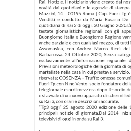
Rai, Notizie. Il notiziario viene creato dal no
novità dai quotidiani e le agenzie di stampa o
Mazzini, 14 - 00195 Roma | Cap. Fuori Tg è 
Venditti e condotto da Maria Rosaria De 
quotidiana di Rai 3 di oggi, 30 Giugno 2020.L’
testate giornalistiche regionali con gli ap
Buongiorno Italia e Buongiorno Regione vanno
anche parziale e con qualsiasi mezzo, di tutti
Assomusica, con Andrea Marco Ricci del 
Barbarossa. 24 Ottobre 2020; Senza categori
esclusivamente all'informazione regionale, 
Previsioni meteorologiche della giornata di 
martellate nella casa in cui prestava servizio
riservata; COSENZA - Truffe: omessa comunic
Fuori Tg con Nino Vento, socio fondatore della O
telegiornale esordì mezz’ora dopo l’esordio d
e si avvale di un nuovo apparato di schermi le
su Rai 3, con orari e descrizioni accurate.
“Tg3 oggi” 25 agosto 2020 edizione delle 1
principali notizie di giornata.Dal 2014, iniz
televisivi di oggi in onda su Rai 3.